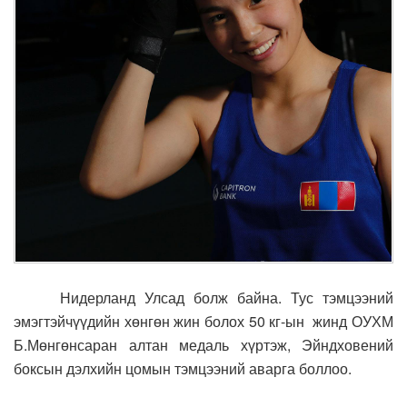
Нидерланд Улсад болж байна. Тус тэмцээний
эмэгтэйчүүдийн хөнгөн жин болох 50 кг-ын жинд ОУХМ
Б.Мөнгөнсаран алтан медаль хүртэж, Эйндховений
боксын дэлхийн цомын тэмцээний аварга боллоо.