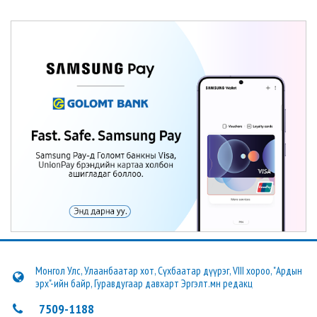
Монгол Улс, Улаанбаатар хот, Сүхбаатар дүүрэг, VIII хороо, "Ардын
эрх"-ийн байр, Гуравдугаар давхарт Эргэлт.мн редакц
7509-1188