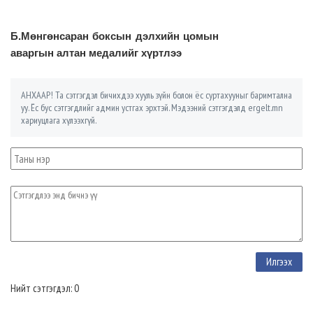
Б.Мөнгөнсаран боксын дэлхийн цомын
аваргын алтан медалийг хүртлээ
АНХААР! Та сэтгэгдэл бичихдээ хууль зүйн болон ёс суртахууныг баримтална
уу. Ёс бус сэтгэгдлийг админ устгах эрхтэй. Мэдээний сэтгэгдэлд ergelt.mn
хариуцлага хүлээхгүй.
Нийт сэтгэгдэл: 0