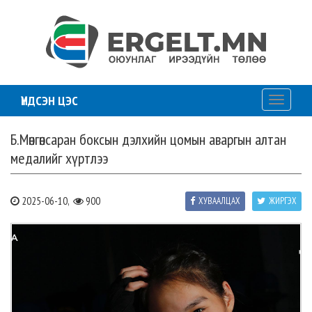
ҮНДСЭН ЦЭС
Toggle
navigati
Б.Мөнгөнсаран боксын дэлхийн цомын аваргын алтан
медалийг хүртлээ
2025-06-10,
900
ХУВААЛЦАХ
ЖИРГЭХ