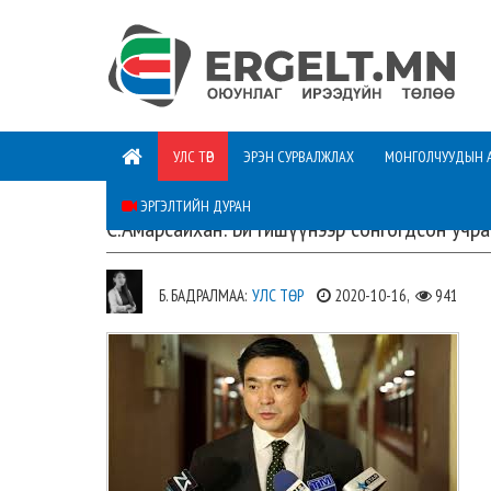
УЛС ТӨР
ЭРЭН СУРВАЛЖЛАХ
МОНГОЛЧУУДЫН 
ЭРГЭЛТИЙН ДУРАН
С.Амарсайхан: Би гишүүнээр сонгогдсон учра
Б. БАДРАЛМАА:
УЛС ТӨР
2020-10-16,
941