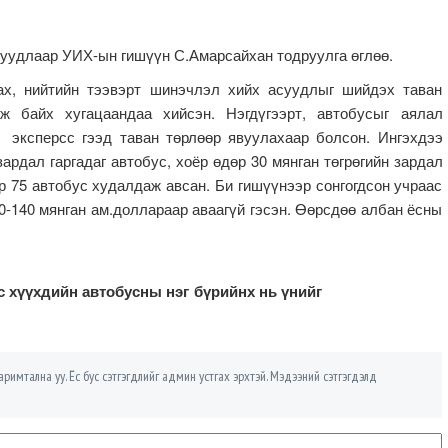
суудлаар УИХ-ын гишүүн С.Амарсайхан тодруулга өглөө.
ах, нийтийн тээвэрт шинэчлэл хийх асуудлыг шийдэх таван
ж байх хугацаандаа хийсэн. Нэгдүгээрт, автобусыг аялал
, эксперсс гээд таван төрлөөр явуулахаар болсон. Ингэхдээ
зардал гаргадаг автобус, хоёр өдөр 30 мянган төгрөгийн зардал
өр 75 автобус худалдаж авсан. Би гишүүнээр сонгогдсон учраас
30-140 мянган ам.доллараар аваагүй гэсэн. Өөрсдөө албан ёсны
с хүүхдийн автобусны нэг бүрийнх нь үнийг
римтална уу. Ёс бус сэтгэгдлийг админ устгах эрхтэй. Мэдээний сэтгэгдэлд