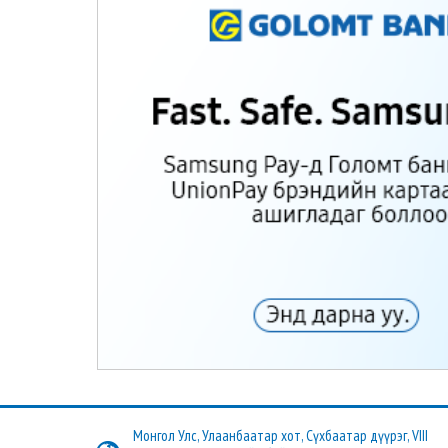
Монгол Улс, Улаанбаатар хот, Сүхбаатар дүүрэг, VIII