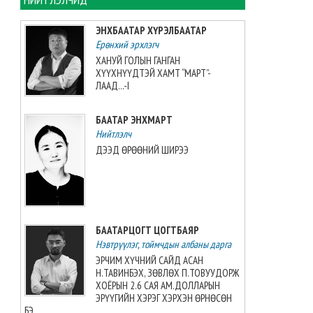
Хууль зүй, дотоод хэргийн
ЭНХБААТАР ХҮРЭЛБААТАР
сайд С.Амарсайхан: “Нийтийн
Ерөнхий эрхлэгч
албан тушаалтны хууль бус
хөрөнгийг хураах хууль” бол
ХАНУЙ ГОЛЫН ГАНГАН
шударгаар хөдөлмөрлөж буй
ХҮҮХНҮҮДТЭЙ ХАМТ “МАРТ”-
иргэдийн хөрөнгийг хураах асуудал биш нийтийн
ЛААД...-I
албан тушаалтантай холбоотой хууль
2026-08-06 11:44:27
БААТАР ЭНХМАРТ
Нийтлэлч
Хууль зүй, дотоод хэргийн
ДЭЭД ӨРӨӨНИЙ ШИРЭЭ
сайдын багцын 2027 оны
төсвийн төслийн олон
нийтийн хэлэлцүүлэг боллоо
2026-08-06 11:33:50
БААТАРЦОГТ ЦОГТБАЯР
Нэгдүгээр ангийн элсэлтийн
Нэвтрүүлэг, тоймчдын албаны дарга
цахим бүртгэл наймдугаар
сарын 17-нд эхэлнэ
ЭРЧИМ ХҮЧНИЙ САЙД АСАН
2026-08-06 11:05:34
Н.ТАВИНБЭХ, ЗӨВЛӨХ П.ТОВУУДОРЖ
ХОЁРЫН 2.6 САЯ АМ.ДОЛЛАРЫН
ЭРҮҮГИЙН ХЭРЭГ ХЭРХЭН ӨРНӨСӨН
"Туул усан цогцолбор"
БЭ