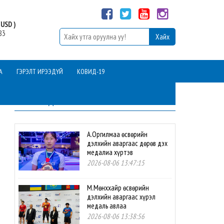
USD )
83
А
ГЭРЭЛТ ИРЭЭДҮЙ
КОВИД-19
ШИНЭ МЭДЭЭ
А.Оргилмаа өсвөрийн
дэлхийн аваргаас дөрөв дэх
медалиа хүртэв
2026-08-06 13:47:15
М.Мөнххайр өсвөрийн
дэлхийн аваргаас хүрэл
медаль авлаа
2026-08-06 13:38:56