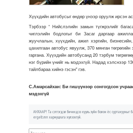
Хүүхдийн автобусыг өндөр үнээр оруулж ирсэн а
Тэрбээр “ Нийслэлийн замын түгжрэлийг багас
чиглэлийн бодлогыг би Засаг даргаар ажилла
жуучлалын, хүүхдийн, ажил хэргийн, бизнесийн
цахилгаан автобус явуулж, 370 мянган төгрөгийн 
гаргана. Хүүхдийн автобусанд 20 тэрбум төгрөгө
нэг бүрийн үнийг нь мэдэхгүй. Надад хэлснээр 1
тайлбараа хийнэ гэсэн" гэв.
С.Амарсайхан: Би гишүүнээр сонгогдсон учраа
мэдэхгүй
АНХААР! Та сэтгэгдэл бичихдээ хууль зүйн болон ёс суртахууныг ба
ergelt.mn хариуцлага хүлээхгүй.