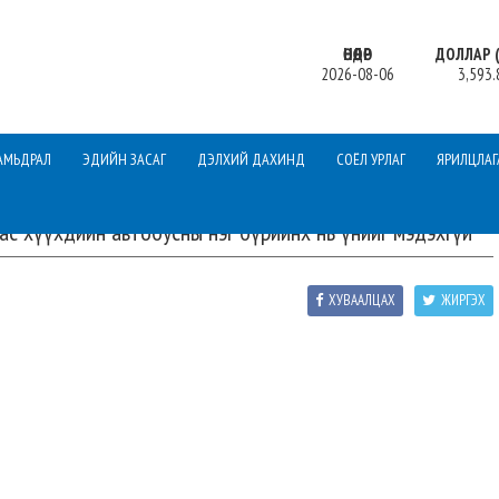
ӨНӨӨДӨР
ДОЛЛАР (
2026-08-06
3,593.
АМЬДРАЛ
ЭДИЙН ЗАСАГ
ДЭЛХИЙ ДАХИНД
СОЁЛ УРЛАГ
ЯРИЛЦЛАГ
ас хүүхдийн автобусны нэг бүрийнх нь үнийг мэдэхгүй
ХУВААЛЦАХ
ЖИРГЭХ