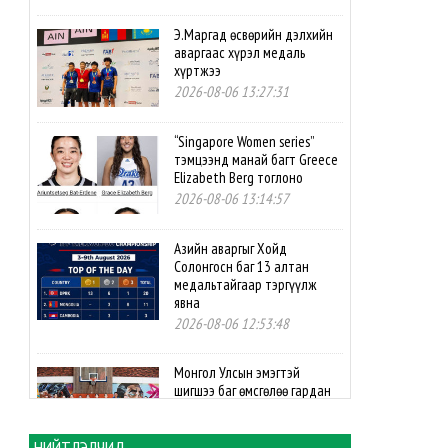
Э.Маргад өсвөрийн дэлхийн
аваргаас хүрэл медаль
хүртжээ
2026-08-06 13:27:31
“Singapore Women series”
тэмцээнд манай багт Greece
Elizabeth Berg тоглоно
2026-08-06 13:14:57
Азийн аваргыг Хойд
Солонгосн баг 13 алтан
медальтайгаар тэргүүлж
явна
2026-08-06 12:53:48
Монгол Улсын эмэгтэй
шигшээ баг өмсгөлөө гардан
авлаа
2026-08-06 12:41:14
НИЙТЛЭЛЧИД