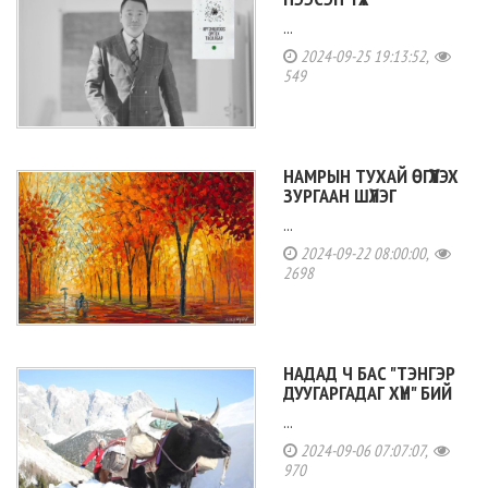
...
2024-09-25 19:13:52,
549
НАМРЫН ТУХАЙ ӨГҮҮЛЭХ
ЗУРГААН ШҮЛЭГ
...
2024-09-22 08:00:00,
2698
НАДАД Ч БАС "ТЭНГЭР
ДУУГАРГАДАГ ХҮН" БИЙ
...
2024-09-06 07:07:07,
970