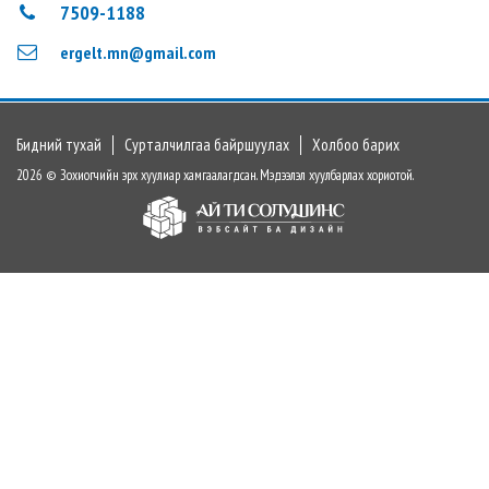
7509-1188
ergelt.mn@gmail.com
Бидний тухай
Сурталчилгаа байршуулах
Холбоо барих
2026 © Зохиогчийн эрх хуулиар хамгаалагдсан. Мэдээлэл хуулбарлах хориотой.