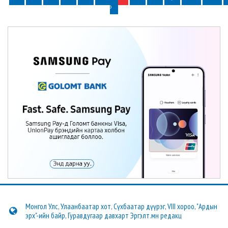
›
Монгол Улс, Улаанбаатар хот, Сүхбаатар дүүрэг, VIII хороо, "Ардын
эрх"-ийн байр, Гуравдугаар давхарт Эргэлт.мн редакц