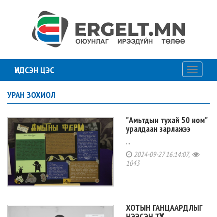
ҮНДСЭН ЦЭС
Toggle
navigati
УРАН ЗОХИОЛ
"Амьтдын тухай 50 ном"
уралдаан зарлажээ
...
2024-09-27 16:14:07,
1043
ХОТЫН ГАНЦААРДЛЫГ
НЭЭСЭН ТҮҮХ