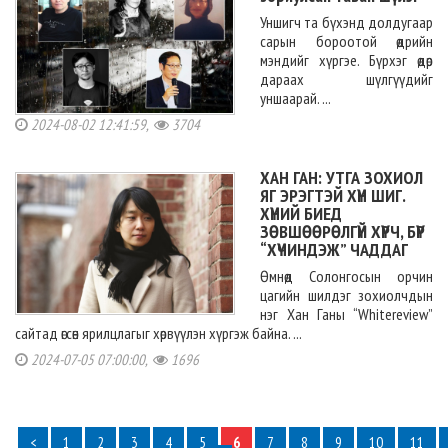
Уншигч та бүхэнд долдугаар
сарын бороотой өдрийн
мэндийг хүргэе. Бүрхэг өдөр
дараах шүлгүүдийг
уншаарай. ...
2024-08-02 12:41:59,
3704
ХАН ГАН: УТГА ЗОХИОЛ
ЯГ ЭРЭГТЭЙ ХҮН ШИГ.
ХҮНИЙ БИЕД
ЗӨВШӨӨРӨЛГҮЙ ХҮРЧ, БҮР
“ХҮЧИНДЭЖ” ЧАДДАГ
Өмнөд Солонгосын орчин
цагийн шилдэг зохиолчдын
нэг Хан Ганы “Whitereview”
сайтад өгсөн ярилцлагыг хөрвүүлэн хүргэж байна. ...
2024-07-05 07:00:00,
1696
<
1
2
3
4
5
6
7
8
9
10
11