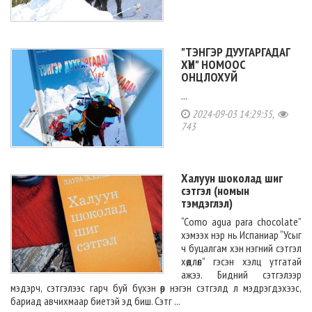
"ТЭНГЭР ДУУГАРГАДАГ
ХҮН" НОМООС
ОНЦЛОХУЙ
...
2024-09-03 14:29:35,
743
Халуун шоколад шиг
сэтгэл (номын
тэмдэглэл)
“Como agua para chocolate”
хэмээх нэр нь Испаниар “Усыг
ч буцалгам хэн нэгний сэтгэл
хөдлөл” гэсэн хэлц утгатай
ажээ. Бидний сэтгэлээр
мэдэрч, сэтгэлээс гарч буй бүхэн өөр нэгэн сэтгэлд л мэдрэгдэхээс,
бариад авчихмаар биетэй эд биш. Сэтг ...