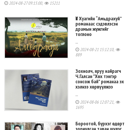
2024-08-27 09:15:00,
15211
Үй Хуагийн “Амьдрахуй”
романаас сэдэвлэсэн
драмын жүжгийг
тоглоно
...
2024-08-21 15:12:10,
889
Зохиолч, яруу найрагч
Ч.Галсан "Хөх тэнгэр
сонсож бай" романаа эх
хэлнээ хөрвүүлжээ
...
2024-08-06 12:07:21,
1695
Бороотой, бүрхэг өдөрт
зориулсан таван шүлэг