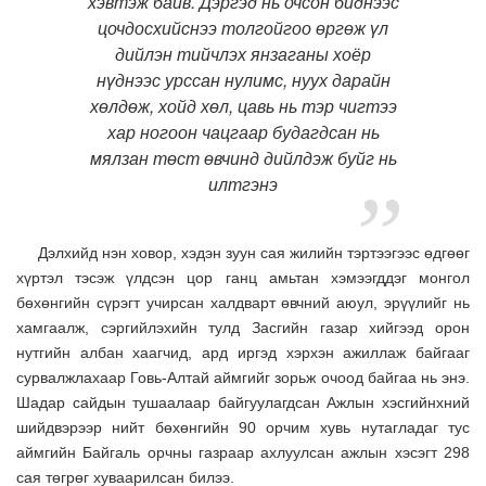
хэвтэж байв. Дэргэд нь очсон биднээс
цочдосхийснээ толгойгоо өргөж үл
дийлэн тийчлэх янзаганы хоёр
нүднээс урссан нулимс, нуух дарайн
хөлдөж, хойд хөл, цавь нь тэр чигтээ
хар ногоон чацгаар будагдсан нь
мялзан төст өвчинд дийлдэж буйг нь
илтгэнэ
Дэлхийд нэн ховор, хэдэн зуун сая жилийн тэртээгээс өдгөөг
хүртэл тэсэж үлдсэн цор ганц амьтан хэмээгддэг монгол
бөхөнгийн сүрэгт учирсан халдварт өвчний аюул, эрүүлийг нь
хамгаалж, сэргийлэхийн тулд Засгийн газар хийгээд орон
нутгийн албан хаагчид, ард иргэд хэрхэн ажиллаж байгааг
сурвалжлахаар Говь-Алтай аймгийг зорьж очоод байгаа нь энэ.
Шадар сайдын тушаалаар байгуулагдсан Ажлын хэсгийнхний
шийдвэрээр нийт бөхөнгийн 90 орчим хувь нутагладаг тус
аймгийн Байгаль орчны газраар ахлуулсан ажлын хэсэгт 298
сая төгрөг хуваарилсан билээ.