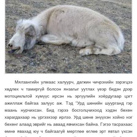
Мялзангийн улмаас халуурч, дагжин чичрэхийн зэрэгцээ
хөдлөх ч тамиргүй болсон янзагыг уутлах үеэр бидэн дээр
мотоцикльтой хүмүүс ирсэн нь эргүүлийн хоёрдугаар цэгт
ажиллаж байгаа залуус аж. Тэд “Урд шөнийн шуурганд гэр
маань нурчихсан. Бид гэрээ босголцчихоод хэдэн бөхөн
харагдахаар нь үргээхээр ирлээ. Урд шөнө энүүхэн хойно нэг
бөхөнг алаад эврийг нь аваад явчихсан байна. Гэгээ тасрахаас
өмнө явахад юу ч байгаагүй мөртлөө өглөө эрт явтал үхсэн