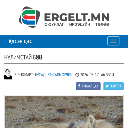
ҮНДСЭН ЦЭС
Toggle
navigati
НУЛИМСТАЙ БӨХӨН
Б. ЭНХМАРТ:
БУСАД- БАЙГАЛЬ ОРЧИН
2026-05-17,
5514
ХУВААЛЦАХ
ЖИРГЭХ