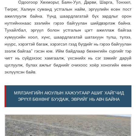
Одоогоор Хөхморьт, Баян-Уул, Дарви, Шарга, Тонхил,
Төгрөг, Халиун суманд устгалын найм, эргүүлийн есөн пост
ажиллуулж байна. Үүнд шаардлагатай бүх зардлыг орон
нутгийнхнаас зээлийн гэрээ байгуулан шийдвэрлэж байна.
Тухайлбал, эргүүл болон устгалын цэгт ажиллаж байгаа
хүмүүсийн хоол, хүнс, шаардлагатай шатахуун түлш, түлээ,
нүүрс, хэрэгтэй багаж, хэрэгсэл гээд бүгдийг нь гэрээ байгуулан
зээлж байгаа” гэсэн юм. Ийм байдлаар бөхөнгийн сүргийг тэр
чигт нь сүйдэхээс хамгаалж, үхсэнийх нь сэг зэмийг даруй
цуглуулж, булах ажлыг биднийг очихоос хоёр хоногийн өмнө
эхлүүлсэн байв.
МЯЛЗАНГИЙН АЮУЛЫН ХАЖУУГААР АШИГ ХАЙГЧИД
ЭРҮҮЛ БӨХӨНГ БУУДАЖ, ЭВРИЙГ НЬ АВЧ БАЙНА