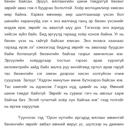
бөхөн байсан. Эрүүл, мялзангийн шинж тэмдэггүй бөхөнг
эврийг авах гэж л буудсан бололтой. Хоёр мотоциклиор хөөсөн
мөр байна. Хэрвээ өвчнөөр, өөр шалтгаанаар үхсэн бол
шөнийн харанхуйд хэн ч энэ жалганд ганц эр бөхөн үхсэнийг
мэдэж ирж, эврийг нь авахгүй шүү дээ. Тэгэхээр энэ зориуд
хийсэн зүйл байх. Бид эргүүлд гараад хоёр хонож байна. Уг нь
бөхөн үхэх нь гайгүй байсан юмсан. Энэ янзага хаанаас
гараад ирэв ээ” хэмээгээд бидэнд эврийг нь авахаар буудсан
байж болзошгүй бөхөнгийн байгаа газрыг замчилсан юм.
Эргүүлийн хоёрдугаар постын гэрээс арав хүрэхгүй
километрийн зайд байх жалга руу өнгийгөөд ортол арав гаруй
тас бөхөнгийн сэг зэмэн дээрээс нисэн холгүйхэн очиж
сууцгаав. Залуус “Хэдхэн минутын өмнө бүтнээрээ байсан юм.
Тас хамгийг нь идчихэж. Гэхдээ нүд, цавийг нь хар. Өвчний
шинж тэмдэг байхгүй. Эврийг нь сурмаг гэгч нь авсныг харж
байгаа биз. Эсгий гуталтай хоёр хүн байгаа юм” гээд толгойг
нь өргөж харуулав.
Түүнчлэн тэд “Орон нутгийн иргэдэд мялзан өвчинтэй
бөхөнгийн эврийг авбал өвчний вирус үс, шүлсээр нь дамжин