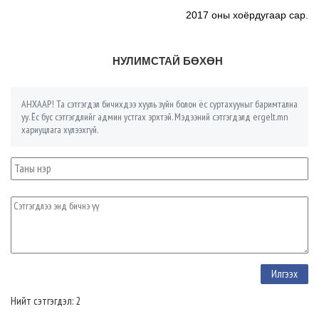
2017 оны хоёрдугаар сар.
НУЛИМСТАЙ БӨХӨН
АНХААР! Та сэтгэгдэл бичихдээ хууль зүйн болон ёс суртахууныг баримтална
уу. Ёс бус сэтгэгдлийг админ устгах эрхтэй. Мэдээний сэтгэгдэлд ergelt.mn
хариуцлага хүлээхгүй.
Нийт сэтгэгдэл: 2