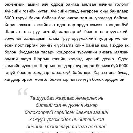
бөхөнгийн амийг авч одоод байгаа мялзан өвчний голомт
Хүйсийн говийн нутаг. Хүйсийн говьд өнгөрсөн оны байдлаар
6000 гаруй бөхөн байсан бол өдгөө тал нь үрэгдээд байгаа.
Харин ажлын хэсгийнхэн одоогоор эрүүл хэмээн тооцож буй
Шаргын говь руу өвчтэй, халдвартай бөхөнг нэвтрүүлэхгүй,
эрүүлийг халдварын голомт руу оруулахгүйн тулд эргүүлийн
есөн пост гарган байнгын үргээлгэ хийж байгаа юм. Гэхдээ эх
болон бусдаасаа тасарч хоцорсон түрүүчийн янзага мялзан
өвчний аюул Шаргын говийн хаяанд ирсний дохио. Одоо
хамгийн чухал нь Шаргын говьд эрх дураараа бэлчиж буй 5000
гаруй бөхөнд халдвар тараахгүй байх юм. Хэрвээ энэ бүсэд
халдвар орвол монгол бөхөн тэр чигтээ үгүй болох эрсдэлтэй.
Ташуурдах жавраас нөмөрлөх нь
битгий хэл өчүүхэн ч нэмэр
болохооргүй сэрийсэн давжаа загийн
хажууд үргэж одох нь битгий хэл
өндийх ч тэнхэлгүй янзага аахилан