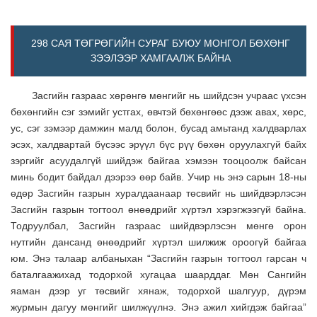
298 САЯ ТӨГРӨГИЙН СУРАГ БУЮУ МОНГОЛ БӨХӨНГ
ЗЭЭЛЭЭР ХАМГААЛЖ БАЙНА
Засгийн газраас хөрөнгө мөнгийг нь шийдсэн учраас үхсэн
бөхөнгийн сэг зэмийг устгах, өвчтэй бөхөнгөөс дээж авах, хөрс,
ус, сэг зэмээр дамжин малд болон, бусад амьтанд халдварлах
эсэх, халдвартай бүсээс эрүүл бүс рүү бөхөн оруулахгүй байх
зэргийг асуудалгүй шийдэж байгаа хэмээн тооцоолж байсан
минь бодит байдал дээрээ өөр байв. Учир нь энэ сарын 18-ны
өдөр Засгийн газрын хуралдаанаар төсвийг нь шийдвэрлэсэн
Засгийн газрын тогтоол өнөөдрийг хүртэл хэрэгжээгүй байна.
Тодруулбал, Засгийн газраас шийдвэрлэсэн мөнгө орон
нутгийн дансанд өнөөдрийг хүртэл шилжиж ороогүй байгаа
юм. Энэ талаар албаныхан “Засгийн газрын тогтоол гарсан ч
баталгаажихад тодорхой хугацаа шаарддаг. Мөн Сангийн
яаман дээр уг төсвийг хянаж, тодорхой шалгуур, дүрэм
журмын дагуу мөнгийг шилжүүлнэ. Энэ ажил хийгдэж байгаа”