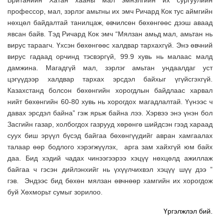
профессор, мал, зэрлэг амьтны их эмч Ричард Кок тус аймгийн
нөхцөл байдалтай танилцаж, өвчилсөн бөхөнгөөс дээш аваад
явсан байв. Тэд Ричард Кок эмч “Мялзан амьд мал, амьтан нь
вирус тараагч. Үхсэн бөхөнгөөс халдвар тархахгүй. Энэ өвчний
вирус гадаад орчинд тэсвэргүй, 99.9 хувь нь малаас малд
дамжина. Магадгүй мал, зэрлэг амьтан ундаалдаг уст
цэгүүдээр халдвар тархах эрсдэл байхыг үгүйсгэхгүй.
Казахстанд болсон бөхөнгийн хорогдлын байдлаас харвал
нийт бөхөнгийн 60-80 хувь нь хорогдох магадлалтай. Үүнээс ч
давах эрсдэл байна” гэж ярьж байна лээ. Хэрвээ энэ үнэн бол
Засгийн газар, холбогдох газрууд хөрөнгө шийдсэн гээд хараад
суух биш эрүүл бүсэд байгаа бөхөнгүүдийг авран хамгаалах
талаар өөр бодлого хэрэгжүүлэх, арга зам хайхгүй юм байх
даа. Бид хэдий чадах чинээгээрээ хэцүү нөхцөлд ажиллаж
байгаа ч гэсэн дийлэнхийг нь үхүүлчихвэл хэцүү шүү дээ ”
гэв. Эндээс бид бөхөн мялзан өвчнөөр хамгийн их хорогдож
буй Хөхморьт сумыг зорилоо.
Үргэлжлэл бий.