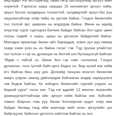
Бид өдөрт нэг мотоцикльд таван литр шатахуунаар эргүүл хийх
нормтой. Гэрээсээ хааш хаашаа 15 километрт эргүүл хийж,
эрүүл бүсээс халдварын голомттой, халдвартайг эрүүл бүс рүү
оруулахгүйгээр хоёр тийш нь үргээж байна. Гэхдээ бөхөнгийн
тоо толгой эрс цөөрсөн нь мэдэгдэж байна. Өмнө нь өдийд
энүүгээр сүрэг сүргээрээ бэлчиж байдаг байсан бол одоо цөөн
тооны хэдийг л нааш, цааш нь үргээсэн байдалтай байна.
Малчдын яриагаар бөхөн айл бараадаж, эсвэл уул руу нөмөр
газар очиж үхэх нь их байна гэсэн” гэв. Тэд зуухаа улайстал
гал түлсэн ч гэр нь дулаацах нь битгий хэл бүлээцэхгүй байгааг
“Өдөр ч гайгүй ээ. Шөнө бол гэр нэвт салхилна. Гэхдээ
дулаалах, тохь тухтай байх арга бодно оо. Бид хүний юм хийж
өгч байгаа биш шүү дээ. Дэлхийд ганцхан монгол бөхөнгөө
аварч үлдээх ажилд дайчлагдаж байгаагаа өндөр хариуцлага
гэж бодож байгаа. Үр хойчдоо бөхөнгийн сүргийг үлдээх нь
бидний үүрэг” гэсэн юм. Тэд нэг өдрийг 12 мянган төгрөгийн
урамшуулалттайгаар ийн эргүүл хийж байгаа юм. Хүйсийн
говиос Шаргын говь руу бөхөн бэлчээрлэж ордог хоёр зам
байдаг бөгөөд тэнд ийм маягаар нийт есөн эргүүлийн цэг
байрлуулж, байнгын үргээлгэ хийлгэж байгаа нь энэ.