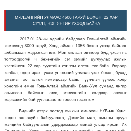
МЯЛЗАНГИЙН УЛМААС 4600 ГАРУЙ БӨХӨН, 22 ХАР
СҮҮЛТ, НЭГ ЯНГИР ҮХЭЭД БАЙНА
2017.01.28-ны өдрийн байдлаар Говь-Алтай аймгийн
хэмжээнд 3000 гаруй, Ховд аймагт 1356 бөхөн үхээд байгааг
албаныхан мэдээлсэн юм. Мөн мялзан өвчнөөр бүгд үхсэн нь
тогтоогдоогүй ч бөхөнгийн сэг зэмийг цуглуулах ажлын
хэсгийнхэн 22 хар сүүлтийн сэг зэм олсон гэж байв. Өөрөөр
хэлбэл, өдөр ирэх тусам уг өвчний улмаас үхэх бөхөн, бусад
амьтны тоо толгой нэмэгдсээр байв. Түүнчлэн үүнээс хоёр
хоногийн өмнө Говь-Алтай аймгийн Баян-Уул суманд янгир
өвчилсөн байсныг олж, мялзангийн халдвар авсныг
мэргэжлийн байгууллагаас тогтоосон гэсэн юм.
Биднийг дээрх постод очихын өмнөхөн НҮБ-ын Хүнс,
хөдөө аж ахуйн байгууллага, Дэлхийн мал, амьтны эрүүл
мэндийн байгууллагын удирдамжаар манай улсад ирсэн, Их
Британийн Хатан хааны мал эмнэлгийн их сургуулийн