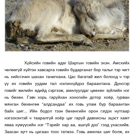
Хүйсийн говийн адаг Шаргын говийн эхэн. Амсхийх
чөлөөгүй хүйтэн хавсарга говийн бударганат бор талыг тэр чигт
нь хийсгэчих шахан тачигнана. Цас багатай жил болоод ч тэр
үү их говийн уудам тал нэлэнхүйдээ бараантана. Дүнсгэр
говийг жилийн өдийд сэргээж, амилуулдаг цөөхөн зүйлийн нэг
нь бөхөн. Гэвч хорь гаруйхан хоногийн дотор хоёр, гурван
мянган бөхөнгөө “алдсандаа” их говь улам бүр бараантан
байх шиг... Ийн бодол тээн бөхөнгийн орон гэгдэх нутгаар
нэгээхэнтэй ч тааралгүй хоёр цаг гаруй давхисны эцэст хамт
яваа хүмүүсийн нэг “Тэрийг хар аа, ашгүй дээ” гээд ухасхийв.
Заасан зүгт нь цагаан тоос татжээ. Говь амилах шиг болж, их