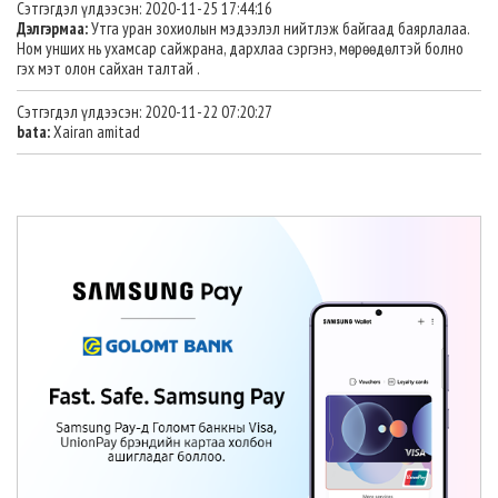
Сэтгэгдэл үлдээсэн: 2020-11-25 17:44:16
Дэлгэрмаа:
Утга уран зохиолын мэдээлэл нийтлэж байгаад баярлалаа.
Ном унших нь ухамсар сайжрана, дархлаа сэргэнэ, мөрөөдөлтэй болно
гэх мэт олон сайхан талтай .
Сэтгэгдэл үлдээсэн: 2020-11-22 07:20:27
bata:
Xairan amitad