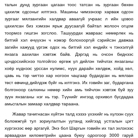
талын дунд зургаан цагаан тоос татсан нь зургаан бөхөн
цахилж одсоныг илтгэнэ. Машины чимээнээр харваж одсон
зургааг мялзангийн халдвар аваагүй учраас л ийн цовоо
цахилсан биз хэмээн ярьж дуусаагүй байтал жолооч огцом
тоормоз гишгэн зогслоо. Ташуурдах жавраас нөмөрлөх нь
битгий хэл өчүүхэн ч нэмэр болохооргүй сэрийсэн давжаа
загийн хажууд үргэж одох нь битгий хэл өндийх ч тэнхэлгүй
янзага аахилан хэвтэж байв. Дэргэд нь очсон биднээс
цочдосхийснээ толгойгоо өргөж үл дийлэн тийчлэх янзаганы
хоёр нүднээс урссан нулимс, нуух дарайн хөлдөж, хойд хөл,
цавь нь тэр чигтээ хар ногоон чацгаар будагдсан нь мялзан
төст өвчинд дийлдэж буйг нь илтгэнэ. Их говийн заг, бударгана
болгоноор салхины нөмөр хийн амь тийчлэн хэвтэж буй зуу
зуун янзаганы нэг нь тэр. Түүнийг ингээд орхивол бусдадаа
амьсгалын замаар халдвар тараана.
Жавар тачигнасан хүйтэн талд хэзээ үхэхийг нь хүлээн суух
боломжгүй тул зориулалтын уутанд хийгээд устгалын цэгт
хүргэхээс өөр аргагүй. Энэ бол Шаргын говийн их тал эхлэхээс
арваадхан километрийн цаана буюу одоогоор 3000 гаруй