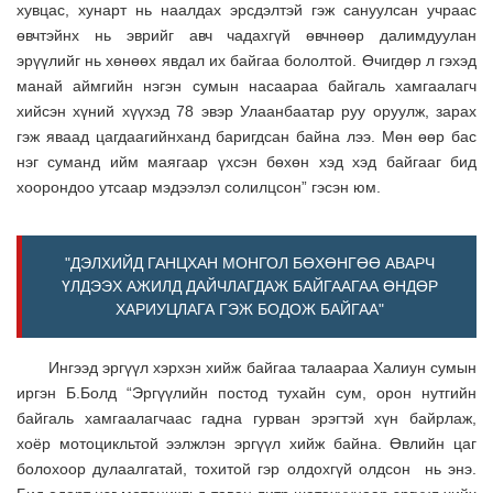
хувцас, хунарт нь наалдах эрсдэлтэй гэж сануулсан учраас
өвчтэйнх нь эврийг авч чадахгүй өвчнөөр далимдуулан
эрүүлийг нь хөнөөх явдал их байгаа бололтой. Өчигдөр л гэхэд
манай аймгийн нэгэн сумын насаараа байгаль хамгаалагч
хийсэн хүний хүүхэд 78 эвэр Улаанбаатар руу оруулж, зарах
гэж яваад цагдаагийнханд баригдсан байна лээ. Мөн өөр бас
нэг суманд ийм маягаар үхсэн бөхөн хэд хэд байгааг бид
хоорондоо утсаар мэдээлэл солилцсон” гэсэн юм.
"ДЭЛХИЙД ГАНЦХАН МОНГОЛ БӨХӨНГӨӨ АВАРЧ
ҮЛДЭЭХ АЖИЛД ДАЙЧЛАГДАЖ БАЙГААГАА ӨНДӨР
ХАРИУЦЛАГА ГЭЖ БОДОЖ БАЙГАА"
Ингээд эргүүл хэрхэн хийж байгаа талаараа Халиун сумын
иргэн Б.Болд “Эргүүлийн постод тухайн сум, орон нутгийн
байгаль хамгаалагчаас гадна гурван эрэгтэй хүн байрлаж,
хоёр мотоцикльтой ээлжлэн эргүүл хийж байна. Өвлийн цаг
болохоор дулаалгатай, тохитой гэр олдохгүй олдсон нь энэ.