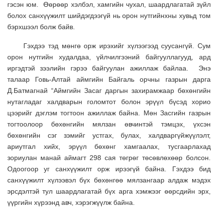
гэсэн юм. Өөрөөр хэлбэл, хамгийн чухал, шаардлагатай зүйл
болох санхүүжилт шийдэгдээгүй нь орон нутгийнхны хувьд том
бэрхшээл болж байв.
Гэхдээ тэд мөнгө орж ирэхийг хүлээгээд суусангүй. Сум
орон нутгийн худалдаа, үйлчилгээний байгууллагууд, ард
иргэдтэй зээлийн гэрээ байгуулан ажиллаж байлаа. Энэ
талаар Говь-Алтай аймгийн Байгаль орчны газрын дарга
Д.Батмагнай “Аймгийн Засаг даргын захирамжаар бөхөнгийн
нутагладаг халдварын голомтот болон эрүүл бүсэд хорио
цээрийг дэглэм тогтоон ажиллаж байна. Мөн Засгийн газрын
тогтоолоор бөхөнгийн мялзан өвчинтэй тэмцэх, үхсэн
бөхөнгийн сэг зэмийг устгах, булах, халдваргүйжүүлэлт,
ариутгал хийх, эрүүл бөхөнг хамгаалах, тусгаарлахад
зориулан манай аймагт 298 сая төгрөг төсөвлөхөөр болсон.
Одоогоор уг санхүүжилт орж ирээгүй байна. Гэхдээ бид
санхүүжилт хүлээвэл бүх бөхөнгөө мялзангаар алдаж мэдэх
эрсдэлтэй тул шаардлагатай бүх арга хэмжээг өөрсдийн эрх,
үүргийн хүрээнд авч, хэрэгжүүлж байна.