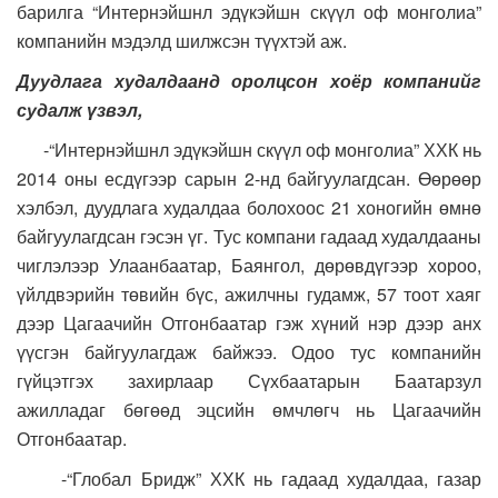
барилга “Интернэйшнл эдүкэйшн скүүл оф монголиа”
компанийн мэдэлд шилжсэн түүхтэй аж.
Дуудлага худалдаанд оролцсон хоёр компанийг
судалж үзвэл,
-“Интернэйшнл эдүкэйшн скүүл оф монголиа” ХХК нь
2014 оны есдүгээр сарын 2-нд байгуулагдсан. Өөрөөр
хэлбэл, дуудлага худалдаа болохоос 21 хоногийн өмнө
байгуулагдсан гэсэн үг. Тус компани гадаад худалдааны
чиглэлээр Улаанбаатар, Баянгол, дөрөвдүгээр хороо,
үйлдвэрийн төвийн бүс, ажилчны гудамж, 57 тоот хаяг
дээр Цагаачийн Отгонбаатар гэж хүний нэр дээр анх
үүсгэн байгуулагдаж байжээ. Одоо тус компанийн
гүйцэтгэх захирлаар Сүхбаатарын Баатарзул
ажилладаг бөгөөд эцсийн өмчлөгч нь Цагаачийн
Отгонбаатар.
-“Глобал Бридж” ХХК нь гадаад худалдаа, газар