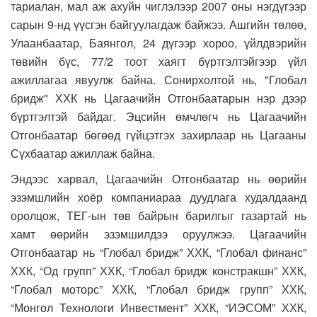
тариалан, мал аж ахуйн чиглэлээр 2007 оны нэгдүгээр
сарын 9-нд үүсгэн байгуулагдаж байжээ. Ашгийн төлөө,
Улаанбаатар, Баянгол, 24 дүгээр хороо, үйлдвэрийн
төвийн бүс, 77/2 тоот хаягт бүртгэлтэйгээр үйл
ажиллагаа явуулж байна. Сонирхолтой нь, "Глобал
бридж" ХХК нь Цагаачийн Отгонбаатарын нэр дээр
бүртгэлтэй байдаг. Эцсийн өмчлөгч нь Цагаачийн
Отгонбаатар бөгөөд гүйцэтгэх захирлаар нь Цагааны
Сүхбаатар ажиллаж байна.
Эндээс харвал, Цагаачийн Отгонбаатар нь өөрийн
эзэмшлийн хоёр компаниараа дуудлага худалдаанд
оролцож, ТЕГ-ын төв байрын барилгыг газартай нь
хамт өөрийн эзэмшилдээ оруулжээ. Цагаачийн
Отгонбаатар нь “Глобал бридж” ХХК, “Глобал финанс”
ХХК, “Од групп” ХХК, “Глобал бридж констракшн” ХХК,
“Глобал моторс” ХХК, “Глобал бридж групп” ХХК,
“Монгол Технологи Инвестмент” ХХК, “ИЭСОМ” ХХК,