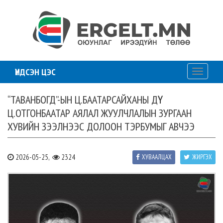
ҮНДСЭН ЦЭС
Toggle
navigati
“ТАВАНБОГД”-ЫН Ц.БААТАРСАЙХАНЫ ДҮҮ
Ц.ОТГОНБААТАР АЯЛАЛ ЖУУЛЧЛАЛЫН ЗУРГААН
ХУВИЙН ЗЭЭЛНЭЭС ДОЛООН ТЭРБУМЫГ АВЧЭЭ
2026-05-25,
2324
ХУВААЛЦАХ
ЖИРГЭХ