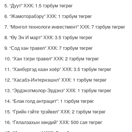
5. “Дуут” ХХК: 1.5 тэрбум төгрөг
6. “Жамоторабэрү” ХХК: 1 тэрбум төгрөг
7. “Монгол технологи инвестмент” ХХК: 7 тэрбум төгрөг
8. “Өү Эн И март” ХХК: 3.5 тэрбум төгрөг
9. “Сод хан травел” ХХК: 7 тэрбум төгрөг
10. “Хан тэгри травел” ХХК: 2 тэрбум төгрөг
11. “Ханбүргэд хаан хоёр” ХХК: 3.5 тэрбум төгрөг
12. “Хасабэ-Интернэшнл” ХХК: 1 тэрбум төгрөг
13. “Эрдэнэтмолор-Эрдэнэ” ХХК: 1 тэрбум төгрөг
14. “Блак голд антрацит”: 1 тэрбум төгрөг
15. “Грийн гэйте трэйвел” ХХК: 2 тэрбум төгрөг
16. “Гялалзахын хөндий” ХХК: 500 сая төгрөг