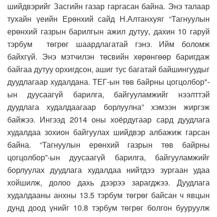
шийдвэрийг Засгийн газар гаргасан байна. Энэ талаар
тухайн үеийн Ерөнхий сайд Н.Алтанхуяг “Тагнуулын
ерөнхий газрын барилгын ажил дутуу, дахин 10 гаруй
тэрбум төгрөг шаардлагатай гэнэ. Ийм боломж
байхгүй. Энэ мэтчилэн төсвийн хөрөнгөөр баригдаж
байгаа дутуу орхигдсон, ашиг тус багатай байшингуудыг
дуудлагаар худалдана. ТЕГ-ын төв байрны цогцолбор"-
ын дуусаагүй барилга, байгууламжийг нээлттэй
дуудлага худалдаагаар борлуулна” хэмээн жиргэж
байжээ. Ингээд 2014 оны хоёрдугаар сард дуудлага
худалдаа зохион байгуулах шийдвэр албажиж гарсан
байна. “Тагнуулын ерөнхий газрын төв байрны
цогцолбор”-ын дуусаагүй барилга, байгууламжийг
борлуулах дуудлага худалдаа нийтдээ зургаан удаа
хойшилж, долоо дахь дээрээ зарагджээ. Дуудлага
худалдааны анхны 13.5 тэрбум төгрөг байсан ч явцын
дунд доод үнийг 10.8 тэрбум төгрөг болгон бууруулж