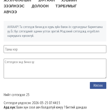
ЖУУЛЧЛАЛЫН ЗУРГААН ХУВИЙН
ЗЭЭЛНЭЭС ДОЛООН ТЭРБУМЫГ
АВЧЭЭ
АНХААР! Та сэтгэгдэл бичихдээ хууль зүйн болон ёс суртахууныг баримтална
уу. Ёс бус сэтгэгдлийг админ устгах эрхтэй. Мэдээний сэтгэгдэлд ergelt.mn
хариуцлага хүлээхгүй.
Нийт сэтгэгдэл: 25
Сэтгэгдэл үлдээсэн: 2026-05-25 07:44:15
Ард хүн:
Баян хүн зээл авч болдоггүй юмуу ? Битгий дандаа