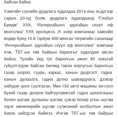
байсан байна.
Хамгийн сүүлийн дуудлага худалдаа 2014 оны есдүгээр
сарын 23-нд болж, дуудлага худалдаанд “Глобал
Бридж” ХХК, “Интернэйшнл эдүкэйшн скүүл оф
монголиа” ХХК оролцжээ. Уг хоёр компаниас хамгийн
өндөр буюу 10.8 тэрбум 450 мянган төгрөгийн саналаар
“Интернэйшнл эдүкэйшн скүүл оф монголиа” компани
ялж, ТЕГ-ын төв байрын барилгыг худалдаж авсан
байна. Тухайн үед тус барилгын ажил 80 хувьтай
гүйцэтгэгдэж байсан бөгөөд таван корпусын барилгын
газар шороо, суурь, каркас, ханын дүүргэлт, гадна
ханын дулаалга, гадна дотно шавардлага, дээвэр
хийгдэж цонх суулгасан. Мөн 150 авто машины зогсоол
бүхий газар доорхи байгууламжтай гадна цахилгааны
болон шугам, дулааны шугам, цэвэр бохир усны шугам
зэрэг ижненерийн шугам сүлжээний холболтын ажил
бүрэн хийгдсэн байжээ. Ингэж ТЕГ-ын төв байрын