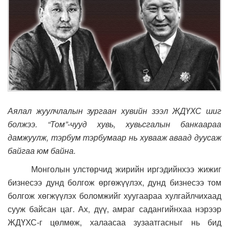
Аялал жуулчлалын зургаан хувийн зээл ЖДҮХС шиг
болжээ. “Том”-чууд хувь, хувьсгалын банкаараа
дамжуулж, тэрбум тэрбумаар нь хувааж аваад дуусаж
байгаа юм байна.
Монголын улстөрчид жирийн иргэдийнхээ жижиг
бизнесээ дунд болгож өргөжүүлэх, дунд бизнесээ том
болгож хөгжүүлэх боломжийг хуугаараа хулгайлчихаад
сууж байсан цаг. Ах, дүү, амраг садангийнхаа нэрээр
ЖДҮХС-г цөлмөж, халаасаа зузаатгасныг нь бид