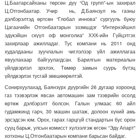
Ц.Баатарсайханы төрсөн дүү “Од групп”-ын захирал
Ц.Отгонбаатар. Учир нь, Д.Баянзул нь газны
дэлбэрэлтэд өртсөн “Глобал иннова” сургууль буюу
Цагаачийн Отгонбаатарын эзэмшдэг “Интернэйшнл
эдүкэйшн скүүл оф монголиа” ХХК-ийн Гүйцэтгэх
захирлаар ажилладаг. Тус компани нь 2011 онд
худалдааны зуучлалын чиглэлээр үйл ажиллагаа
явуулахаар байгуулагдсан. Барилгын материалын
үйлдвэрлэл эрхлэх, Төмөр замын суурь бүтэц
үйлдвэрлэх тусгай зөвшөөрөлтэй.
Сонирхуулахад, Баянзүрх дүүргийн 26 дугаар хороонд
газ тээвэрлэж явсан автомашин зам тээврийн осолд
өртөж дэлбэрэлт болсон. Галын улмаас 60 айл
гудамжинд гарч, 30 машин шатаж, долоон хүний амь
эрсэдсэн юм. Орох, гарах гарцгүй стандартын бус орон
сууц барьж, улсын комисст хүлээлгэж өгсөн “Эдү Апарт”
хотхоны Ц.Отгонбаатарын компани барьсан байдаг.