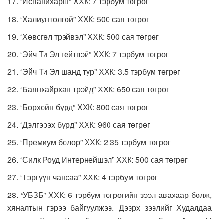
17. “Испанихарш” ХХК: 7 тэрбум төгрөг
18. “Халиунтолгой” ХХК: 500 сая төгрөг
19. “Хөвсгөл трэйвэл” ХХК: 500 сая төгрөг
20. “Эйч Ти Эл гейтвэй” ХХК: 7 тэрбум төгрөг
21. “Эйч Ти Эл шанд тур” ХХК: 3.5 тэрбум төгрөг
22. “Баянхайрхан трэйд” ХХК: 650 сая төгрөг
23. “Борхойн бүрд” ХХК: 800 сая төгрөг
24. “Дэлгэрэх бүрд” ХХК: 960 сая төгрөг
25. “Премиум болор” ХХК: 2.35 тэрбум төгрөг
26. “Силк Роуд Интернейшэл” ХХК: 500 сая төгрөг
27. “Тэргүүн чансаа” ХХК: 4 тэрбум төгрөг
28. “УБЗБ” ХХК: 6 тэрбум төгрөгийн зээл авахаар болж,
хяналтын гэрээ байгуулжээ. Дээрх зээлийг Худалдаа