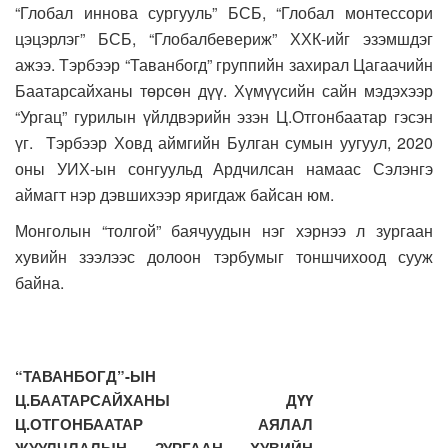
“Глобал иннова сургууль” БСБ, “Глобал монтессори
цэцэрлэг” БСБ, “Глобалбевериж” ХХК-ийг эзэмшдэг
ажээ. Тэрбээр “Таванбогд” группийн захирал Цагаачийн
Баатарсайханы төрсөн дүү. Хүмүүсийн сайн мэдэхээр
“Ургац” гурилын үйлдвэрийн эзэн Ц.Отгонбаатар гэсэн
үг. Тэрбээр Ховд аймгийн Булган сумын уугуул, 2020
оны УИХ-ын сонгуульд Ардчилсан намаас Сэлэнгэ
аймагт нэр дэвшихээр яригдаж байсан юм.
Монголын “толгой” баячуудын нэг хэрнээ л зургаан
хувийн зээлээс долоон тэрбумыг тоншчихоод сууж
байна.
“ТАВАНБОГД”-ЫН
Ц.БААТАРСАЙХАНЫ ДҮҮ
Ц.ОТГОНБААТАР АЯЛАЛ