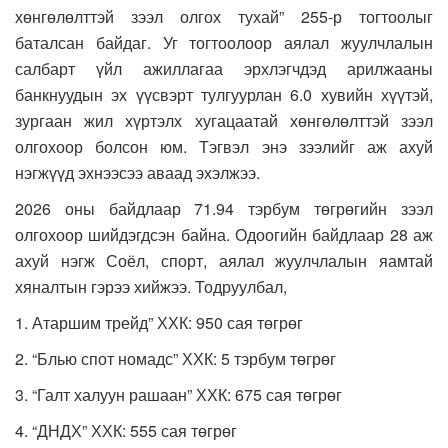
хөнгөлөлттэй зээл олгох тухай” 255-р тогтоолыг
баталсан байдаг. Уг тогтоолоор аялал жуулчлалын
салбарт үйл ажиллагаа эрхлэгчдэд арилжааны
банкнуудын эх үүсвэрт тулгуурлан 6.0 хувийн хүүтэй,
зургаан жил хүртэлх хугацаатай хөнгөлөлттэй зээл
олгохоор болсон юм. Тэгвэл энэ зээлийг аж ахуй
нэгжүүд эхнээсээ аваад эхэлжээ.
2026 оны байдлаар 71.94 тэрбум төгрөгийн зээл
олгохоор шийдэгдсэн байна. Одоогийн байдлаар 28 аж
ахуй нэгж Соёл, спорт, аялал жуулчлалын яамтай
хяналтын гэрээ хийжээ. Тодруулбал,
1. Атаршим трейд” ХХК: 950 сая төгрөг
2. “Блью спот номадс” ХХК: 5 тэрбум төгрөг
3. “Галт халуун рашаан” ХХК: 675 сая төгрөг
4. “ДНДХ” ХХК: 555 сая төгрөг