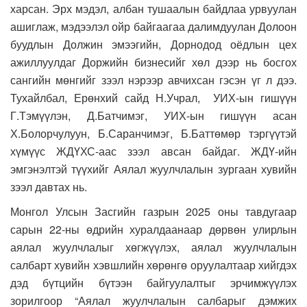
харсан. Эрх мэдэл, албан тушаалын байдлаа урвуулан
ашиглаж, мэдээлэл ойр байгаагаа далимдуулан Долоон
буудлын Должин эмээгийн, Дорнодод оёдлын цех
ажиллуулдаг Доржийн бизнесийг хөл дээр нь босгох
сангийн мөнгийг зээл нэрээр авчихсан гэсэн үг л дээ.
Тухайлбал, Ерөнхий сайд Н.Учрал, УИХ-ын гишүүн
Г.Тэмүүлэн, Д.Батчимэг, УИХ-ын гишүүн асан
Х.Болорчулуун, Б.Саранчимэг, Б.Баттөмөр тэргүүтэй
хүмүүс ЖДҮХС-аас зээл авсан байдаг. ЖДҮ-ийн
эмгэнэлтэй түүхийг Аялал жуулчлалын зургаан хувийн
зээл давтах нь.
Монгол Улсын Засгийн газрын 2025 оны тавдугаар
сарын 22-ны өдрийн хуралдаанаар дөрвөн улирлын
аялал жуулчлалыг хөгжүүлэх, аялал жуулчлалын
салбарт хувийн хэвшлийн хөрөнгө оруулалтаар хийгдэх
дэд бүтцийн бүтээн байгуулалтыг эрчимжүүлэх
зорилгоор “Аялал жуулчлалын салбарыг дэмжих