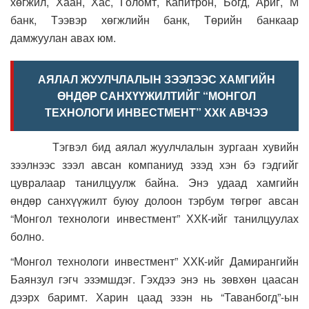
хөгжил, Хаан, Хас, Голомт, Капитрон, Богд, Ариг, М
банк, Тээвэр хөгжлийн банк, Төрийн банкаар
дамжуулан авах юм.
АЯЛАЛ ЖУУЛЧЛАЛЫН ЗЭЭЛЭЭС ХАМГИЙН
ӨНДӨР САНХҮҮЖИЛТИЙГ “МОНГОЛ
ТЕХНОЛОГИ ИНВЕСТМЕНТ” ХХК АВЧЭЭ
Тэгвэл бид аялал жуулчлалын зургаан хувийн
зээлнээс зээл авсан компаниуд эзэд хэн бэ гэдгийг
цувралаар танилцуулж байна. Энэ удаад хамгийн
өндөр санхүүжилт буюу долоон тэрбум төгрөг авсан
“Монгол технологи инвестмент” ХХК-ийг танилцуулах
болно.
“Монгол технологи инвестмент” ХХК-ийг Дамирангийн
Баянзул гэгч эзэмшдэг. Гэхдээ энэ нь зөвхөн цаасан
дээрх баримт. Харин цаад эзэн нь “Таванбогд”-ын