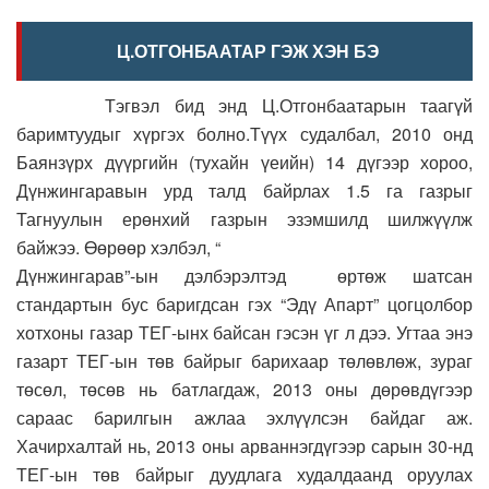
Ц.ОТГОНБААТАР ГЭЖ ХЭН БЭ
Тэгвэл бид энд Ц.Отгонбаатарын таагүй
баримтуудыг хүргэх болно.Түүх судалбал, 2010 онд
Баянзүрх дүүргийн (тухайн үеийн) 14 дүгээр хороо,
Дүнжингаравын урд талд байрлах 1.5 га газрыг
Тагнуулын ерөнхий газрын эзэмшилд шилжүүлж
байжээ. Өөрөөр хэлбэл, “
Дүнжингарав”-ын дэлбэрэлтэд өртөж шатсан
стандартын бус баригдсан гэх “Эдү Апарт” цогцолбор
хотхоны газар ТЕГ-ынх байсан гэсэн үг л дээ. Угтаа энэ
газарт ТЕГ-ын төв байрыг барихаар төлөвлөж, зураг
төсөл, төсөв нь батлагдаж, 2013 оны дөрөвдүгээр
сараас барилгын ажлаа эхлүүлсэн байдаг аж.
Хачирхалтай нь, 2013 оны арваннэгдүгээр сарын 30-нд
ТЕГ-ын төв байрыг дуудлага худалдаанд оруулах