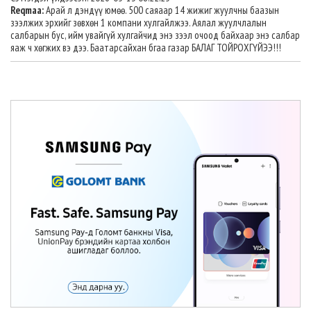
Reqmaa:
Арай л дэндүү юмөө. 500 саяаар 14 жижиг жуулчны баазын
зээлжих эрхийг зөвхөн 1 компани хулгайлжээ. Аялал жуулчлалын
салбарын бус, ийм увайгүй хулгайчид энэ зээл очоод байхаар энэ салбар
яаж ч хөгжих вэ дээ. Баатарсайхан бгаа газар БАЛАГ ТОЙРОХГҮЙЭЭ!!!