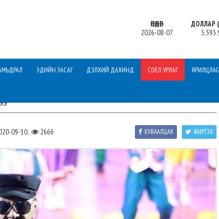
ӨНӨӨДӨР
ДОЛЛАР (
2026-08-07
3,593.
АМЬДРАЛ
ЭДИЙН ЗАСАГ
ДЭЛХИЙ ДАХИНД
СОЁЛ УРЛАГ
ЯРИЛЦЛАГ
ээ
020-09-10,
2666
ХУВААЛЦАХ
ЖИРГЭХ