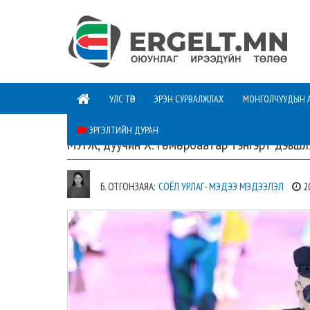
УЛС ТӨР
ЭРЭН СУРВАЛЖЛАХ
МОНГОЛЧУУДЫН 
ЭРГЭЛТИЙН ДУРАН
МУГЖ, дуучин Х.Төмөрбаатар тэнгэрт дэвшл
Б. ОТГОНЗАЯА:
СОЁЛ УРЛАГ- МЭДЭЭ МЭДЭЭЛЭЛ
2