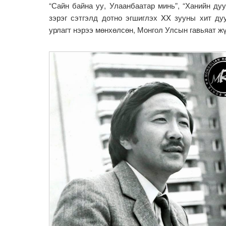
“Сайн байна уу, Улаанбаатар минь”, “Ханийн дуу
зэрэг сэтгэлд дотно эгшиглэх XX зууны хит ду
урлагт нэрээ мөнхөлсөн, Монгол Улсын гавьяат ж