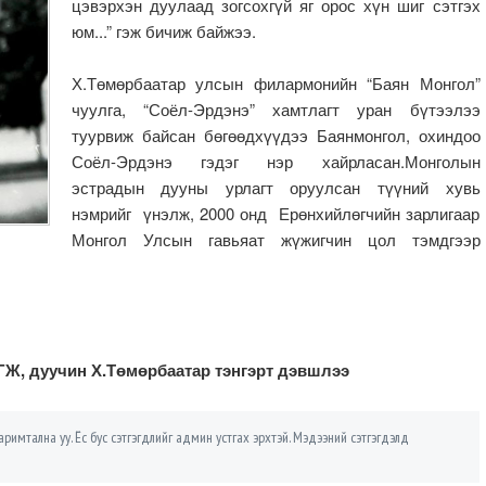
цэвэрхэн дуулаад зогсохгүй яг орос хүн шиг сэтгэх
юм...” гэж бичиж байжээ.
Х.Төмөрбаатар улсын филармонийн “Баян Монгол”
чуулга, “Соёл-Эрдэнэ” хамтлагт уран бүтээлээ
туурвиж байсан бөгөөдхүүдээ Баянмонгол, охиндоо
Соёл-Эрдэнэ гэдэг нэр хайрласан.Монголын
эстрадын дууны урлагт оруулсан түүний хувь
нэмрийг үнэлж, 2000 онд Ерөнхийлөгчийн зарлигаар
Монгол Улсын гавьяат жүжигчин цол тэмдгээр
Ж, дуучин Х.Төмөрбаатар тэнгэрт дэвшлээ
римтална уу. Ёс бус сэтгэгдлийг админ устгах эрхтэй. Мэдээний сэтгэгдэлд