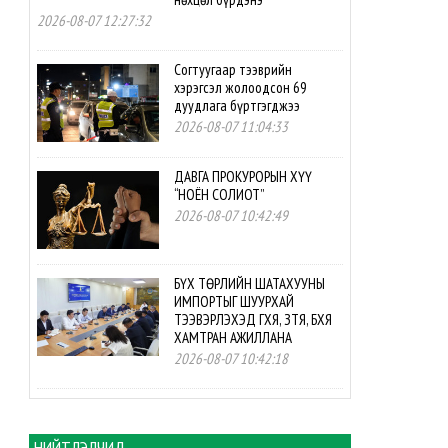
2026-08-07 12:27:32
Согтуугаар тээврийн
хэрэгсэл жолоодсон 69
дуудлага бүртгэгджээ
2026-08-07 11:04:33
ДАВГА ПРОКУРОРЫН ХҮҮ
“НОЁН СОЛИОТ”
2026-08-07 10:42:49
БҮХ ТӨРЛИЙН ШАТАХУУНЫ
ИМПОРТЫГ ШУУРХАЙ
ТЭЭВЭРЛЭХЭД ГХЯ, ЗТЯ, БХЯ
ХАМТРАН АЖИЛЛАНА
2026-08-07 10:42:18
БНСУ-ын буцалтгүй
тусламжийн төслийн
хэрэгжилтэд мониторинг
НИЙТЛЭЛЧИД