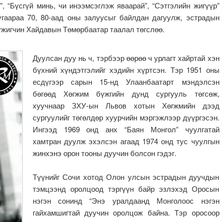
”, “Бүсгүй минь, чи инээмсэглэж яваарай”, “Сэтгэлийн жигүүр”
угаараа 70, 80-аад оны залуусыг байлдан дагуулж, эстрадын
үжигчин Хайдавын Төмөрбаатар таалал төгслөө.
Дуулсан дуу нь ч, тэрбээр өөрөө ч урлагт хайртай хэн
бүхний хүндэтгэлийг хэдийн хүртсэн. Тэр 1951 оны
есдүгээр сарын 15-нд Улаанбаатарт мэндэлсэн
бөгөөд Хөгжим бүжгийн дунд сургууль төгсөж,
хуучнаар ЗХУ-ын Львов хотын Хөгжмийн дээд
сургуулийг төгөлдөр хуурчийн мэргэжлээр дүүргэсэн.
Ингээд 1969 онд анх “Баян Монгол” чуулгатай
хамтран дуулж эхэлсэн агаад 1974 онд тус чуулгын
жинхэнэ орон тооны дуучин болсон гэдэг.
Түүнийг Сочи хотод Олон улсын эстрадын дуучдын
тэмцээнд оролцоод тэргүүн байр эзлэхэд Оросын
нэгэн сонинд “Энэ уралдаанд Монголоос нэгэн
гайхамшигтай дуучин оролцож байна. Тэр оросоор