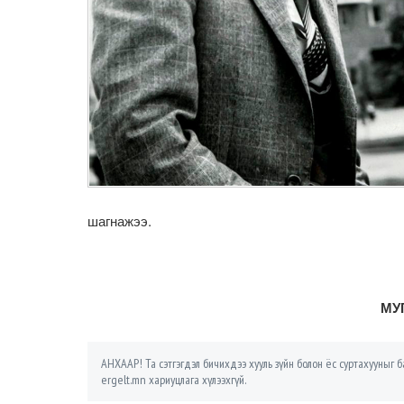
шагнажээ.
МУГ
АНХААР! Та сэтгэгдэл бичихдээ хууль зүйн болон ёс суртахууныг ба
ergelt.mn хариуцлага хүлээхгүй.