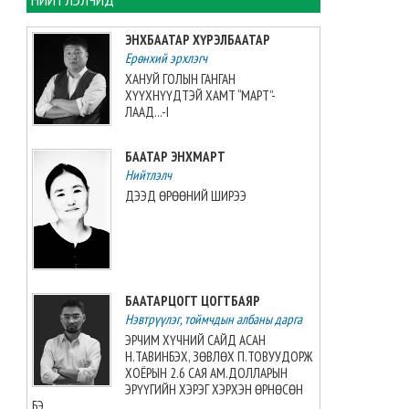
хийжээ
2026-08-07 10:16:21
ЭНХБААТАР ХҮРЭЛБААТАР
Ерөнхий эрхлэгч
Б.Шарав агсны гэргий
ХАНУЙ ГОЛЫН ГАНГАН
Д.ГАНЧИМЭГ: Хань минь “Төр
ХҮҮХНҮҮДТЭЙ ХАМТ “МАРТ”-
намайг үнэлж байхад би
ЛААД...-I
хүндлэхгүй бол болохгүй”
гээд эцсийнхээ хүчийг
БААТАР ЭНХМАРТ
шавхаж, өөрөө шагналаа авсан
Нийтлэлч
2026-08-07 08:24:12
ДЭЭД ӨРӨӨНИЙ ШИРЭЭ
“INTERNATIONAL SHINE CUP
2026”-гаас 7 алт, 7 мөнгө, 5
хүрэл медаль хүртжээ
2026-08-07 08:19:30
БААТАРЦОГТ ЦОГТБАЯР
Нэвтрүүлэг, тоймчдын албаны дарга
Камбож Улс 2028 оны Азийн
аваргыг зохион байгуулах
ЭРЧИМ ХҮЧНИЙ САЙД АСАН
эрхийг авлаа
Н.ТАВИНБЭХ, ЗӨВЛӨХ П.ТОВУУДОРЖ
2026-08-07 07:51:49
ХОЁРЫН 2.6 САЯ АМ.ДОЛЛАРЫН
ЭРҮҮГИЙН ХЭРЭГ ХЭРХЭН ӨРНӨСӨН
БЭ