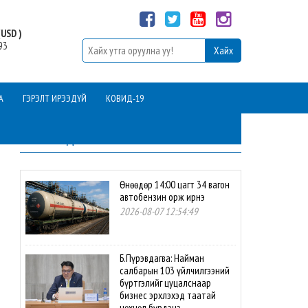
USD )
93
А
ГЭРЭЛТ ИРЭЭДҮЙ
КОВИД-19
ШИНЭ МЭДЭЭ
Өнөөдөр 14:00 цагт 34 вагон
автобензин орж ирнэ
2026-08-07 12:54:49
Б.Пүрэвдагва: Найман
салбарын 103 үйлчилгээний
бүртгэлийг цуцалснаар
бизнес эрхлэхэд таатай
нөхцөл бүрдэнэ