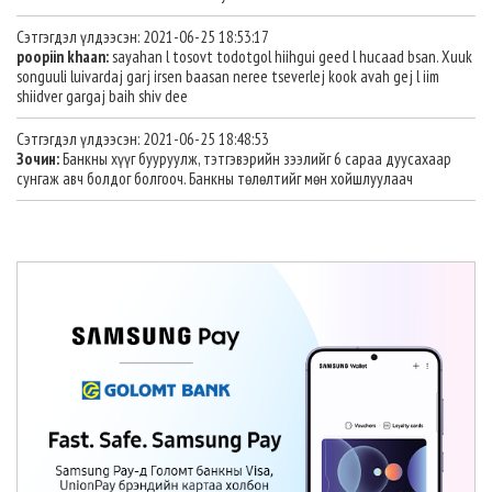
Сэтгэгдэл үлдээсэн: 2021-06-25 18:53:17
poopiin khaan:
sayahan l tosovt todotgol hiihgui geed l hucaad bsan. Xuuk
songuuli luivardaj garj irsen baasan neree tseverlej kook avah gej l iim
shiidver gargaj baih shiv dee
Сэтгэгдэл үлдээсэн: 2021-06-25 18:48:53
Зочин:
Банкны хүүг бууруулж, тэтгэвэрийн зээлийг 6 сараа дуусахаар
сунгаж авч болдог болгооч. Банкны төлөлтийг мөн хойшлуулаач