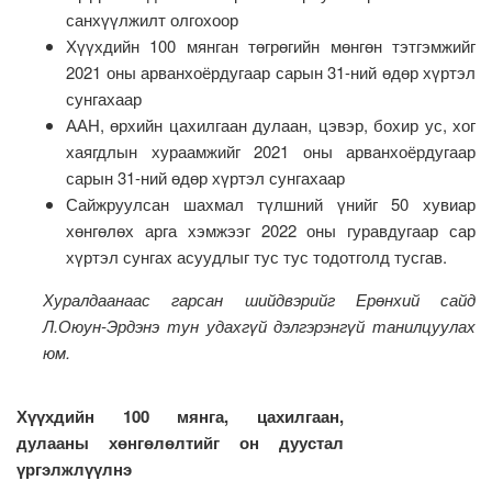
санхүүлжилт олгохоор
Хүүхдийн 100 мянган төгрөгийн мөнгөн тэтгэмжийг
2021 оны арванхоёрдугаар сарын 31-ний өдөр хүртэл
сунгахаар
ААН, өрхийн цахилгаан дулаан, цэвэр, бохир ус, хог
хаягдлын хураамжийг 2021 оны арванхоёрдугаар
сарын 31-ний өдөр хүртэл сунгахаар
Сайжруулсан шахмал түлшний үнийг 50 хувиар
хөнгөлөх арга хэмжээг 2022 оны гуравдугаар сар
хүртэл сунгах асуудлыг тус тус тодотголд тусгав.
Хуралдаанаас гарсан шийдвэрийг Ерөнхий сайд
Л.Оюун-Эрдэнэ тун удахгүй дэлгэрэнгүй танилцуулах
юм.
Хүүхдийн 100 мянга, цахилгаан,
дулааны хөнгөлөлтийг он дуустал
үргэлжлүүлнэ