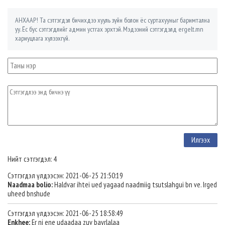
АНХААР! Та сэтгэгдэл бичихдээ хууль зүйн болон ёс суртахууныг баримтална
уу. Ёс бус сэтгэгдлийг админ устгах эрхтэй. Мэдээний сэтгэгдэлд ergelt.mn
хариуцлага хүлээхгүй.
Нийт сэтгэгдэл: 4
Сэтгэгдэл үлдээсэн: 2021-06-25 21:50:19
Naadmaa bolio:
Haldvar ihtei ued yagaad naadmiig tsutslahgui bn ve. Irged
uheed bnshude
Сэтгэгдэл үлдээсэн: 2021-06-25 18:58:49
Enkhee:
Er ni ene udaadaa zuv bayrlalaa