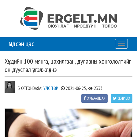
ҮНДСЭН ЦЭС
Toggle
navigati
Хүүхдийн 100 мянга, цахилгаан, дулааны хөнгөлөлтийг
он дуустал үргэлжлүүлнэ
Б. ОТГОНЗАЯА:
УЛС ТӨР
2021-06-25,
2333
ХУВААЛЦАХ
ЖИРГЭХ