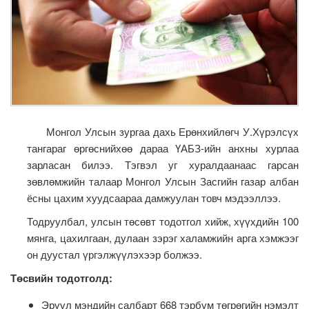
Монгол Улсын зургаа дахь Ерөнхийлөгч У.Хүрэлсүх
тангараг өргөснийхөө дараа ҮАБЗ-ийн анхны хурлаа
зарласан билээ. Тэгвэл уг хуралдаанаас гарсан
зөвлөмжийн талаар Монгол Улсын Засгийн газар албан
ёсны цахим хуудсаараа дамжуулан товч мэдээллээ.
Тодруулбал, улсын төсөвт тодотгол хийж, хүүхдийн 100
мянга, цахилгаан, дулаан зэрэг халамжийн арга хэмжээг
он дуустал үргэлжүүлэхээр болжээ.
Төсвийн тодотголд:
Эрүүл мэндийн салбарт 668 тэрбум төгрөгийн нэмэлт