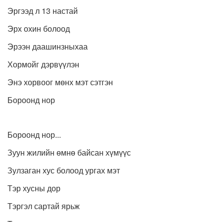
Эргээд л 13 настай
Эрх охин болоод
Эрээн даашинзныхаа
Хормойг дэрвүүлэн
Энэ хорвоог мөнх мэт сэтгэн
Бороонд нор
Бороонд нор...
Зуун жилийн өмнө байсан хүмүүс
Зулзаган хус болоод ургах мэт
Тэр хусны дор
Тэргэл сартай ярьж