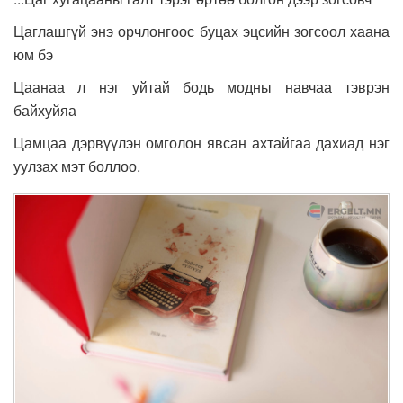
Цаглашгүй энэ орчлонгоос буцах эцсийн зогсоол хаана
юм бэ
Цаанаа л нэг уйтай бодь модны навчаа тэврэн
байхуйяа
Цамцаа дэрвүүлэн омголон явсан ахтайгаа дахиад нэг
уулзах мэт боллоо.