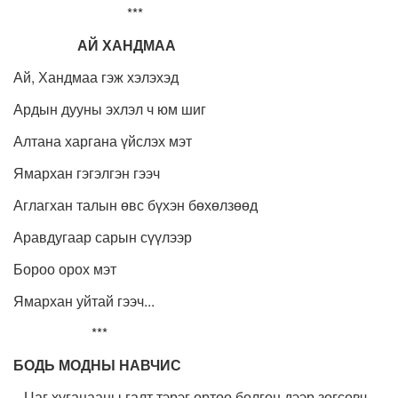
***
АЙ ХАНДМАА
Ай, Хандмаа гэж хэлэхэд
Ардын дууны эхлэл ч юм шиг
Алтана харгана үйслэх мэт
Ямархан гэгэлгэн гээч
Аглагхан талын өвс бүхэн бөхөлзөөд
Аравдугаар сарын сүүлээр
Бороо орох мэт
Ямархан уйтай гээч...
***
БОДЬ МОДНЫ НАВЧИС
...Цаг хугацааны галт тэрэг өртөө болгон дээр зогсовч