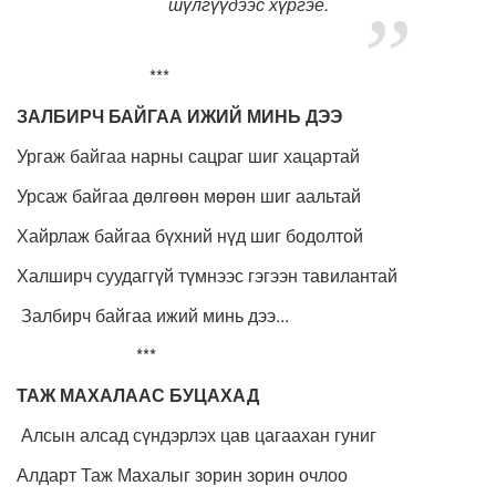
шүлгүүдээс хүргэе.
***
ЗАЛБИРЧ БАЙГАА ИЖИЙ МИНЬ ДЭЭ
Ургаж байгаа нарны сацраг шиг хацартай
Урсаж байгаа дөлгөөн мөрөн шиг аальтай
Хайрлаж байгаа бүхний нүд шиг бодолтой
Халширч суудаггүй түмнээс гэгээн тавилантай
Залбирч байгаа ижий минь дээ...
***
ТАЖ МАХАЛААС БУЦАХАД
Алсын алсад сүндэрлэх цав цагаахан гуниг
Алдарт Таж Махалыг зорин зорин очлоо