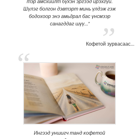
тэр амсхийлт бүхэн эргээд ирэхгүй.
Шүлэг болгон дэвтэрт минь үлдэж гэж
бодохоор энэ амьдрал бас үнсмээр
санагддаг шүү...”
Кофетой зурвасаас...
Ингээд уншигч танд кофетой