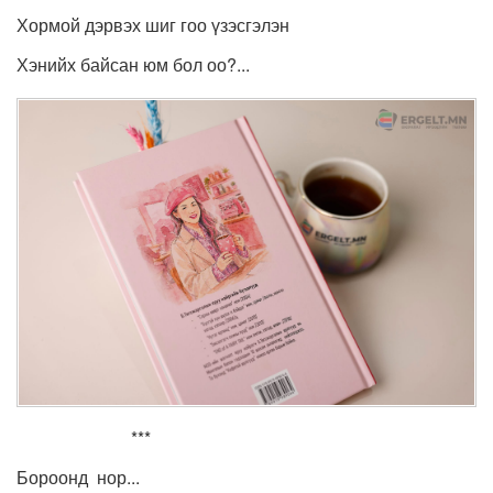
Хормой дэрвэх шиг гоо үзэсгэлэн
Хэнийх байсан юм бол оо?...
***
Бороонд нор...