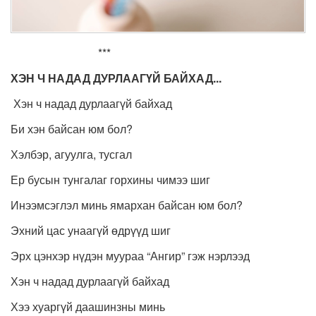
***
ХЭН Ч НАДАД ДУРЛААГҮЙ БАЙХАД...
Хэн ч надад дурлаагүй байхад
Би хэн байсан юм бол?
Хэлбэр, агуулга, тусгал
Ер бусын тунгалаг горхины чимээ шиг
Инээмсэглэл минь ямархан байсан юм бол?
Эхний цас унаагүй өдрүүд шиг
Эрх цэнхэр нүдэн муураа “Ангир” гэж нэрлээд
Хэн ч надад дурлаагүй байхад
Хээ хуаргүй даашинзны минь