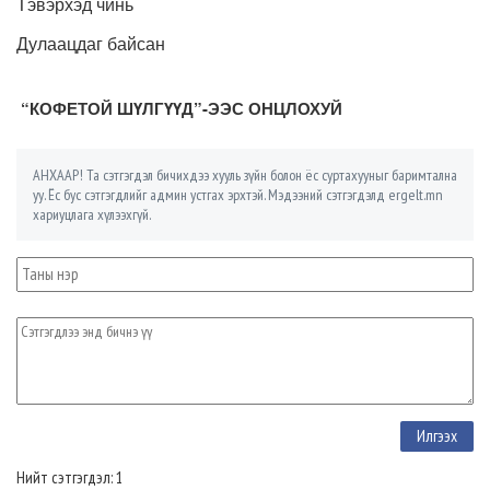
Тэвэрхэд чинь
Дулаацдаг байсан
“КОФЕТОЙ ШҮЛГҮҮД”-ЭЭС ОНЦЛОХУЙ
АНХААР! Та сэтгэгдэл бичихдээ хууль зүйн болон ёс суртахууныг баримтална
уу. Ёс бус сэтгэгдлийг админ устгах эрхтэй. Мэдээний сэтгэгдэлд ergelt.mn
хариуцлага хүлээхгүй.
Нийт сэтгэгдэл: 1