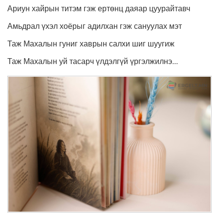
Ариун хайрын титэм гэж ертөнц даяар цуурайтавч
Амьдрал үхэл хоёрыг адилхан гэж сануулах мэт
Таж Махалын гуниг хаврын салхи шиг шуугиж
Таж Махалын уй тасарч үлдэлгүй үргэлжилнэ...