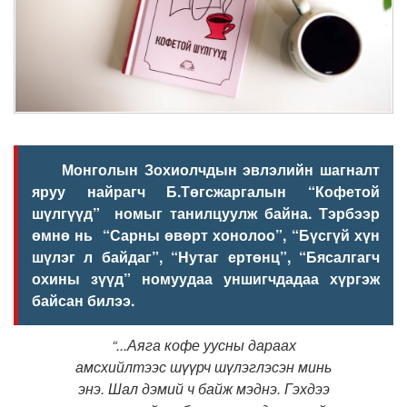
Монголын Зохиолчдын эвлэлийн шагналт
яруу найрагч Б.Төгсжаргалын “Кофетой
шүлгүүд” номыг танилцуулж байна. Тэрбээр
өмнө нь “Сарны өвөрт хонолоо”, “Бүсгүй хүн
шүлэг л байдаг”, “Нутаг ертөнц”, “Бясалгагч
охины зүүд” номуудаа уншигчдадаа хүргэж
байсан билээ.
“...Аяга кофе уусны дараах
амсхийлтээс шүүрч шүлэглэсэн минь
энэ. Шал дэмий ч байж мэднэ. Гэхдээ