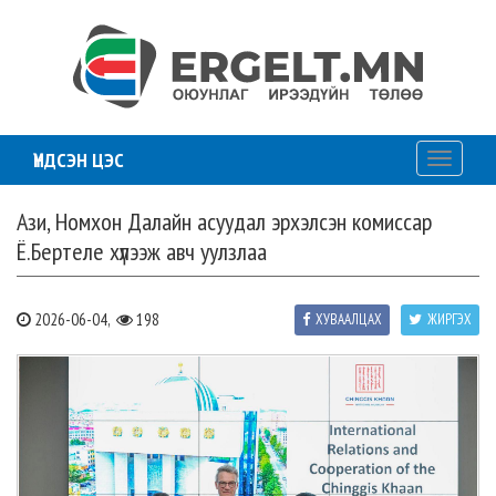
ҮНДСЭН ЦЭС
Toggle
navigati
Ази, Номхон Далайн асуудал эрхэлсэн комиссар
Ё.Бертеле хүлээж авч уулзлаа
2026-06-04,
198
ХУВААЛЦАХ
ЖИРГЭХ