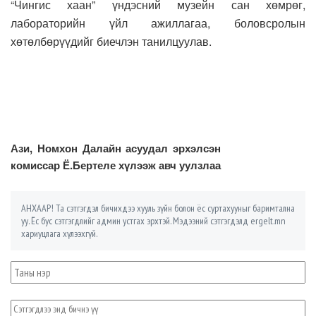
“Чингис хаан” үндэсний музейн сан хөмрөг,
лабораторийн үйл ажиллагаа, боловсролын
хөтөлбөрүүдийг биечлэн танилцуулав.
Ази, Номхон Далайн асуудал эрхэлсэн
комиссар Ё.Бертеле хүлээж авч уулзлаа
АНХААР! Та сэтгэгдэл бичихдээ хууль зүйн болон ёс суртахууныг баримтална
уу. Ёс бус сэтгэгдлийг админ устгах эрхтэй. Мэдээний сэтгэгдэлд ergelt.mn
хариуцлага хүлээхгүй.