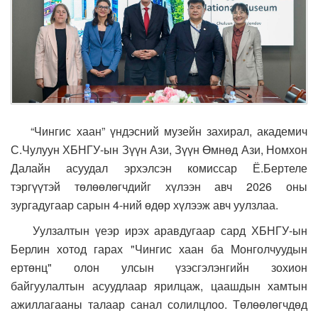
“Чингис хаан” үндэсний музейн захирал, академич
С.Чулуун ХБНГУ-ын Зүүн Ази, Зүүн Өмнөд Ази, Номхон
Далайн асуудал эрхэлсэн комиссар Ё.Бертеле
тэргүүтэй төлөөлөгчдийг хүлээн авч 2026 оны
зургадугаар сарын 4-ний өдөр хүлээж авч уулзлаа.
Уулзалтын үеэр ирэх аравдугаар сард ХБНГУ-ын
Берлин хотод гарах "Чингис хаан ба Монголчуудын
ертөнц" олон улсын үзэсгэлэнгийн зохион
байгуулалтын асуудлаар ярилцаж, цаашдын хамтын
ажиллагааны талаар санал солилцлоо. Төлөөлөгчдөд