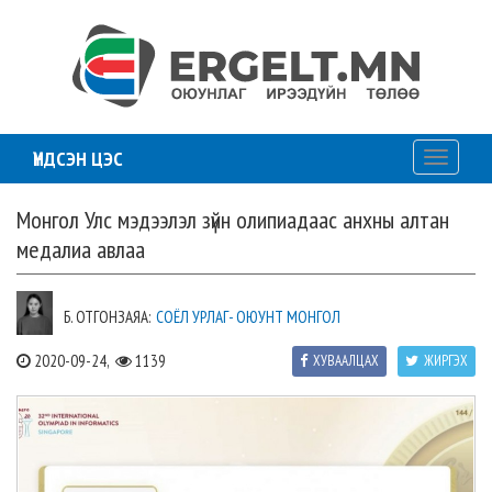
ҮНДСЭН ЦЭС
Toggle
navigati
Монгол Улс мэдээлэл зүйн олипиадаас анхны алтан
медалиа авлаа
Б. ОТГОНЗАЯА:
СОЁЛ УРЛАГ- ОЮУНТ МОНГОЛ
2020-09-24,
1139
ХУВААЛЦАХ
ЖИРГЭХ