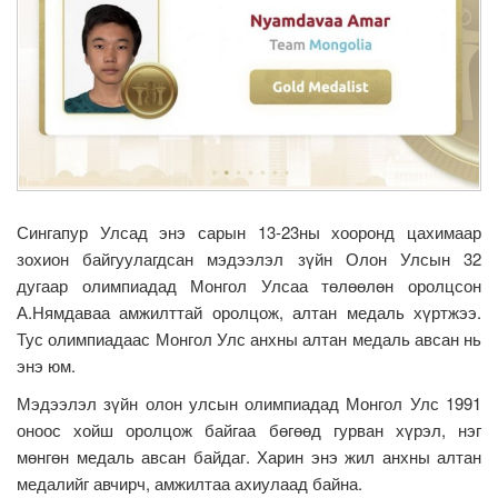
Сингапур Улсад энэ сарын 13-23ны хооронд цахимаар
зохион байгуулагдсан мэдээлэл зүйн Олон Улсын 32
дугаар олимпиадад Монгол Улсаа төлөөлөн оролцсон
А.Нямдаваа амжилттай оролцож, алтан медаль хүртжээ.
Тус олимпиадаас Монгол Улс анхны алтан медаль авсан нь
энэ юм.
Мэдээлэл зүйн олон улсын олимпиадад Монгол Улс 1991
оноос хойш оролцож байгаа бөгөөд гурван хүрэл, нэг
мөнгөн медаль авсан байдаг. Харин энэ жил анхны алтан
медалийг авчирч, амжилтаа ахиулаад байна.