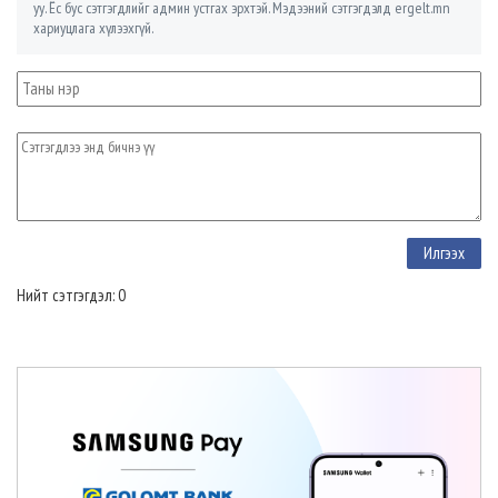
уу. Ёс бус сэтгэгдлийг админ устгах эрхтэй. Мэдээний сэтгэгдэлд ergelt.mn
хариуцлага хүлээхгүй.
Нийт сэтгэгдэл: 0