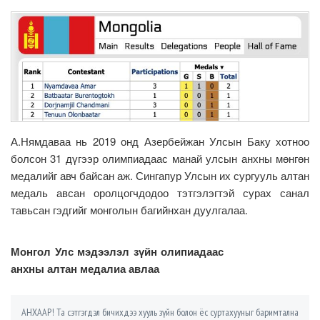
А.Нямдаваа нь 2019 онд Азербейжан Улсын Баку хотноо
болсон 31 дүгээр олимпиадаас манай улсын анхны мөнгөн
медалийг авч байсан аж. Сингапур Улсын их сургууль алтан
медаль авсан оролцогчдодоо тэтгэлэгтэй сурах санал
тавьсан гэдгийг монголын багийнхан дуулгалаа.
Монгол Улс мэдээлэл зүйн олипиадаас
анхны алтан медалиа авлаа
АНХААР! Та сэтгэгдэл бичихдээ хууль зүйн болон ёс суртахууныг баримтална