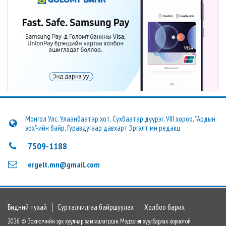
Монгол Улс, Улаанбаатар хот, Сүхбаатар дүүрэг, VIII хороо, "Ардын
эрх"-ийн байр, Гуравдугаар давхарт Эргэлт.мн редакц
7509-1188
ergelt.mn@gmail.com
Бидний тухай
Сурталчилгаа байршуулах
Холбоо барих
2026 © Зохиогчийн эрх хуулиар хамгаалагдсан. Мэдээлэл хуулбарлах хориотой.