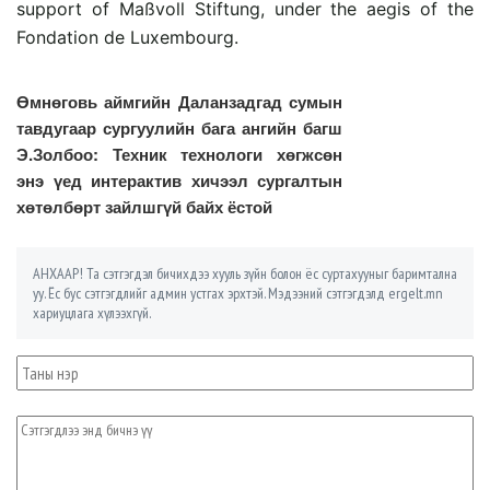
support of Maßvoll Stiftung, under the aegis of the
Fondation de Luxembourg.
Өмнөговь аймгийн Даланзадгад сумын
тавдугаар сургуулийн бага ангийн багш
Э.Золбоо: Техник технологи хөгжсөн
энэ үед интерактив хичээл сургалтын
хөтөлбөрт зайлшгүй байх ёстой
АНХААР! Та сэтгэгдэл бичихдээ хууль зүйн болон ёс суртахууныг баримтална
уу. Ёс бус сэтгэгдлийг админ устгах эрхтэй. Мэдээний сэтгэгдэлд ergelt.mn
хариуцлага хүлээхгүй.