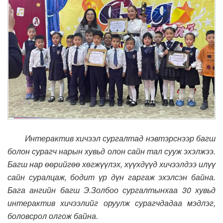
Интерактив хичээл сургалтад нэвтэрснээр багш
болон сурагч нарын хувьд олон сайн тал сууж эхэлжээ.
Багш нар өөрийгөө хөгжүүлэх, хүүхдүүд хичээлдээ илүү
сайн суралцаж, бодит үр дүн гаргаж эхэлсэн байна.
Бага ангийн багш Э.Золбоо сургалтынхаа 30 хувьд
интерактив хичээлийг оруулж сурагчдадаа мэдлэг,
боловсрол олгож байна.