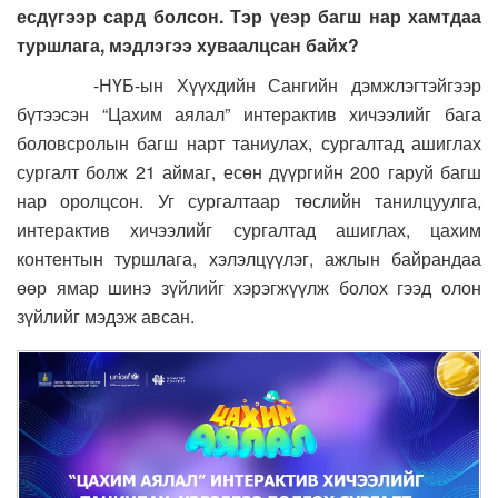
есдүгээр сард болсон. Тэр үеэр багш нар хамтдаа
туршлага, мэдлэгээ хуваалцсан байх?
-НҮБ-ын Хүүхдийн Сангийн дэмжлэгтэйгээр
бүтээсэн “Цахим аялал” интерактив хичээлийг бага
боловсролын багш нарт таниулах, сургалтад ашиглах
сургалт болж 21 аймаг, есөн дүүргийн 200 гаруй багш
нар оролцсон. Уг сургалтаар төслийн танилцуулга,
интерактив хичээлийг сургалтад ашиглах, цахим
контентын туршлага, хэлэлцүүлэг, ажлын байрандаа
өөр ямар шинэ зүйлийг хэрэгжүүлж болох гээд олон
зүйлийг мэдэж авсан.