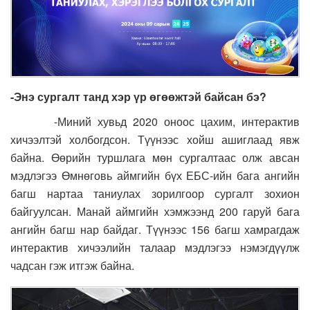
-Энэ сургалт танд хэр үр өгөөжтэй байсан бэ?
-Миний хувьд 2020 оноос цахим, интерактив
хичээлтэй холбогдсон. Түүнээс хойш ашиглаад явж
байна. Өөрийн туршлага мөн сургалтаас олж авсан
мэдлэгээ Өмнөговь аймгийн бүх ЕБС-ийн бага ангийн
багш нартаа таниулах зорилгоор сургалт зохион
байгуулсан. Манай аймгийн хэмжээнд 200 гаруй бага
ангийн багш нар байдаг. Түүнээс 156 багш хамрагдаж
интерактив хичээлийн талаар мэдлэгээ нэмэгдүүлж
чадсан гэж итгэж байна.