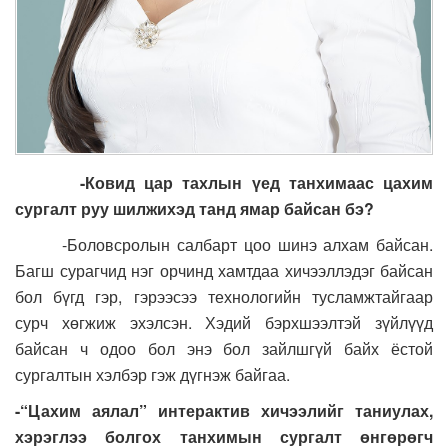
-Ковид цар тахлын үед танхимаас цахим
сургалт руу шилжихэд танд ямар байсан бэ?
-Боловсролын салбарт цоо шинэ алхам байсан.
Багш сурагчид нэг орчинд хамтдаа хичээллэдэг байсан
бол бүгд гэр, гэрээсээ технологийн тусламжтайгаар
сурч хөгжиж эхэлсэн. Хэдий бэрхшээлтэй зүйлүүд
байсан ч одоо бол энэ бол зайлшгүй байх ёстой
сургалтын хэлбэр гэж дүгнэж байгаа.
-“Цахим аялал” интерактив хичээлийг таниулах,
хэрэглээ болгох танхимын сургалт өнгөрөгч