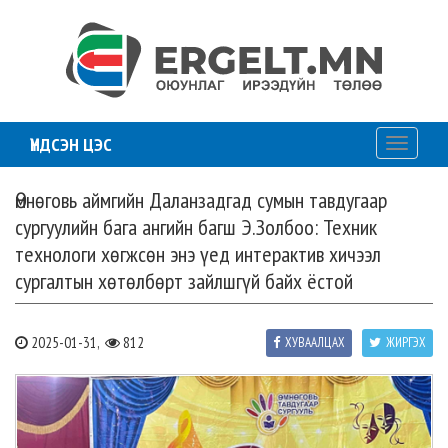
ҮНДСЭН ЦЭС
Toggle
navigati
Өмнөговь аймгийн Даланзадгад сумын тавдугаар
сургуулийн бага ангийн багш Э.Золбоо: Техник
технологи хөгжсөн энэ үед интерактив хичээл
сургалтын хөтөлбөрт зайлшгүй байх ёстой
2025-01-31,
812
ХУВААЛЦАХ
ЖИРГЭХ