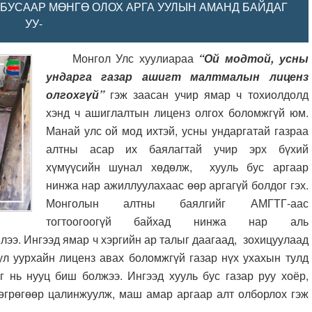
 БУСААР МӨНГӨ ОЛОХ АРГА УУЛЫН АМАНД БАЙДАГ
УУ-
Монгол Улс хуулиараа
“Ой модтой, усны
ундарга газар ашигт малтмалын лиценз
олгохгүй”
гэж заасан учир ямар ч тохиолдолд
хэнд ч ашиглалтын лиценз олгох боломжгүй юм.
Манай улс ой мод ихтэй, усны ундаргатай газраа
алтны асар их баялагтай учир эрх бүхий
хүмүүсийн шунал хөдөлж, хууль бус аргаар
нинжа нар ажиллуулахаас өөр аргагүй болдог гэх.
Монголын алтны баялгийг АМГТГ-аас
тогтоогоогүй байхад нинжа нар
аль
лээ. Ингээд ямар ч хэргийн ар талыг даагаад, зохицуулаад
ул уурхайн лиценз авах боломжгүй газар нүх ухахын тулд
г нь нууц биш болжээ. Ингээд хууль бус газар руу хоёр,
төгрөгөөр цалинжуулж, маш амар аргаар алт олборлох гэж