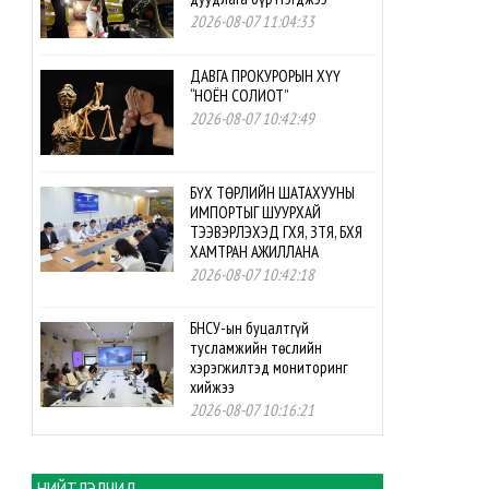
2026-08-07 11:04:33
ДАВГА ПРОКУРОРЫН ХҮҮ
“НОЁН СОЛИОТ”
2026-08-07 10:42:49
БҮХ ТӨРЛИЙН ШАТАХУУНЫ
ИМПОРТЫГ ШУУРХАЙ
ТЭЭВЭРЛЭХЭД ГХЯ, ЗТЯ, БХЯ
ХАМТРАН АЖИЛЛАНА
2026-08-07 10:42:18
БНСУ-ын буцалтгүй
тусламжийн төслийн
хэрэгжилтэд мониторинг
хийжээ
2026-08-07 10:16:21
Б.Шарав агсны гэргий
Д.ГАНЧИМЭГ: Хань минь “Төр
НИЙТЛЭЛЧИД