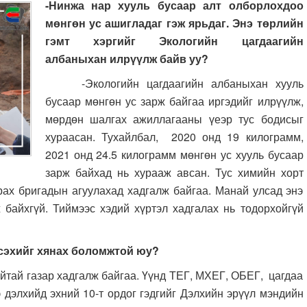
-Нинжа нар хууль бусаар алт олборлохдоо
мөнгөн ус ашигладаг гэж ярьдаг. Энэ төрлийн
гэмт хэргийг Экологийн цагдаагийн
албаныхан илрүүлж байв уу?
-Экологийн цагдаагийн албаныхан хууль
бусаар мөнгөн ус зарж байгаа иргэдийг илрүүлж,
мөрдөн шалгах ажиллагааны үеэр тус бодисыг
хураасан. Тухайлбал, 2020 онд 19 килограмм,
2021 онд 24.5 килограмм мөнгөн ус хууль бусаар
зарж байхад нь хурааж авсан. Тус химийн хорт
ах бригадын агуулахад хадгалж байгаа. Манай улсад энэ
 байхгүй. Тиймээс хэдий хүртэл хадгалах нь тодорхойгүй
эсэхийг хянах боломжтой юу?
тай газар хадгалж байгаа. Үүнд ТЕГ, МХЕГ, ОБЕГ, цагдаа
 дэлхийд эхний 10-т ордог гэдгийг Дэлхийн эрүүл мэндийн