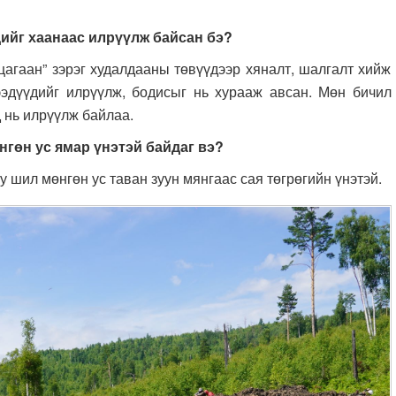
дийг хаанаас илрүүлж байсан бэ?
цагаан” зэрэг худалдааны төвүүдээр хяналт, шалгалт хийж
ээдүүдийг илрүүлж, бодисыг нь хурааж авсан. Мөн бичил
 нь илрүүлж байлаа.
нгөн ус ямар үнэтэй байдаг вэ?
 шил мөнгөн ус таван зуун мянгаас сая төгрөгийн үнэтэй.