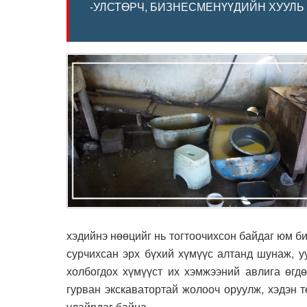
-УЛСТӨРЧ, БИЗНЕСМЕНҮҮДИЙН ХУУЛЬ
хэдийнэ
нөөцийг нь тогтоочихсон байдаг юм би
сурчихсан эрх бүхий хүмүүс алтанд шунаж, у
холбогдох хүмүүст их хэмжээний авлига өгдө
гурван экскаватортай жолооч оруулж, хэдэн 
улайрдаг байна.