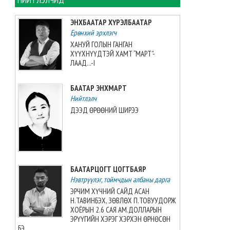
намайг үнэлж байхад би
хүндлэхгүй бол болохгүй”
ЭНХБААТАР ХҮРЭЛБААТАР
гээд эцсийнхээ хүчийг
Ерөнхий эрхлэгч
шавхаж, өөрөө шагналаа авсан
ХАНУЙ ГОЛЫН ГАНГАН
2026-08-07 08:24:12
ХҮҮХНҮҮДТЭЙ ХАМТ “МАРТ”-
ЛААД...-I
“INTERNATIONAL SHINE CUP
2026”-гаас 7 алт, 7 мөнгө, 5
БААТАР ЭНХМАРТ
хүрэл медаль хүртжээ
Нийтлэлч
2026-08-07 08:19:30
ДЭЭД ӨРӨӨНИЙ ШИРЭЭ
Камбож Улс 2028 оны Азийн
аваргыг зохион байгуулах
эрхийг авлаа
2026-08-07 07:51:49
БААТАРЦОГТ ЦОГТБАЯР
Нэвтрүүлэг, тоймчдын албаны дарга
Ц.ДЭЛГЭРМАА: ЯРУУ НАЙРАГ
МИНИЙ ШАШИН, ХАМГИЙН
ЭРЧИМ ХҮЧНИЙ САЙД АСАН
ЭРХ ЧӨЛӨӨТЭЙ ШАШИН
Н.ТАВИНБЭХ, ЗӨВЛӨХ П.ТОВУУДОРЖ
2026-08-07 07:40:01
ХОЁРЫН 2.6 САЯ АМ.ДОЛЛАРЫН
ЭРҮҮГИЙН ХЭРЭГ ХЭРХЭН ӨРНӨСӨН
БЭ