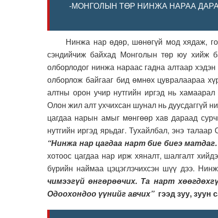
-МОНГОЛЫН ТӨР НИНЖА НАРАА ДАР
Нинжа нар өдөр, шөнөгүй мод хядаж, гол, 
сэндийчиж байхад Монголын төр юу хийж ба
олборлодог нинжа нараас гадна алтаар хэдэн 
олборлож байгааг бид өмнөх цувралаараа хүр
алтны орон учир нутгийн иргэд нь хамаарал 
Олон жил алт ухчихсан шунал нь дуусдаггүй н
цагдаа нарын амыг мөнгөөр хав дараад сурчи
нутгийн иргэд ярьдаг. Тухайлбал, энэ талаа
“Нинжа нар цагдаа нарт бие биеэ матдаг.
хотоос цагдаа нар ирж хяналт, шалгалт хийд
бүрийн наймаа цэцэглэчихсэн шүү дээ. Нинж
чимээгүй өнгөрөөчих. Та нарт хөөгдөхгү
Одоохондоо үүнийг авчих”
гээд зуу, зуун 