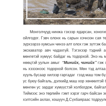
Монголчууд нинжа гэхээр ядарсан, хоногийн
ойлгодог. Гэвч олонх нь сарын хэчнээн сая т
зүрхээрээ хумсын чинээ алт олох гэж зүтгэж ба
экскаватор авч чадахгүй. Тэгэхээр тэдний 
мөнгөтэй хүмүүс байдаг нь тодорхой. Энэ нь 
нөөцтэй уулын амыг
“Минийх, чинийх”
гэж 
нь хэзээнээс тодорхой болсон. Мөн тэд алтаа
хууль бусаар хилээр гаргадаг гээд маш том б
ус буюу байгаль, дэлхийд маш хор хөнөөлтэй 
мөнгөн ус зардаг хүмүүстэй холбогдож, байг
Тиймээс энэ төрлийн гэмт хэрэг гарч байсан 
хэлтсийн ахлах, хошууч Д.Сүхбаяраас тодруу