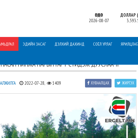
ӨНӨӨДӨР
ДОЛЛАР (
2026-08-07
3,593.
АМЬДРАЛ
ЭДИЙН ЗАСАГ
ДЭЛХИЙ ДАХИНД
СОЁЛ УРЛАГ
ЯРИЛЦЛАГ
НАСАН НИНЖА НАРЫН ГАРТ СҮЙДЭЖ ДУУСЛАА-II
ВАЛЖИЛГА
2022-07-28,
1409
ХУВААЛЦАХ
ЖИРГЭХ