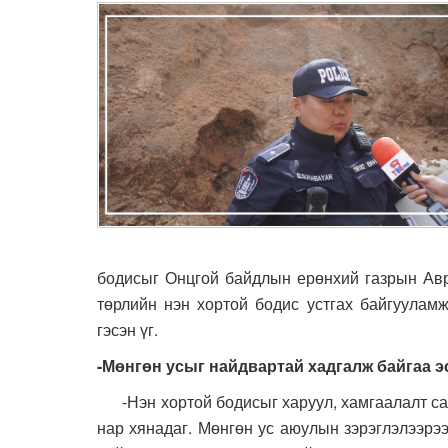
бодисыг Онцгой байдлын ерөнхий газрын Авр
төрлийн нэн хортой бодис устгах байгууламж
гэсэн үг.
-Мөнгөн усыг найдвартай хадгалж байгаа 
-Нэн хортой бодисыг харуул, хамгаалалт сай
нар хянадаг. Мөнгөн ус аюулын зэрэглэлээрээ