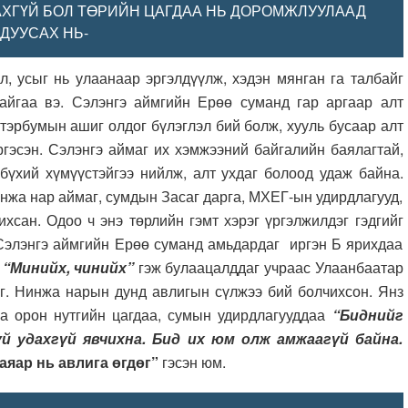
АХГҮЙ БОЛ ТӨРИЙН ЦАГДАА НЬ ДОРОМЖЛУУЛААД
ДУУСАХ НЬ-
усыг нь улаанаар эргэлдүүлж, хэдэн мянган га талбайг
йгаа вэ. Сэлэнгэ аймгийн Ерөө суманд гар аргаар алт
тэрбумын ашиг олдог бүлэглэл бий болж, хууль бусаар алт
гэсэн. Сэлэнгэ аймаг их хэмжээний байгалийн баялагтай,
бүхий хүмүүстэйгээ нийлж, алт ухдаг болоод удаж байна.
инжа нар аймаг, сумдын Засаг дарга, МХЕГ-ын удирдлагууд,
хсан. Одоо ч энэ төрлийн гэмт хэрэг үргэлжилдэг гэдгийг
р Сэлэнгэ аймгийн Ерөө суманд амьдардаг иргэн Б ярихдаа
 “Минийх, чинийх”
гэж булаацалддаг учраас Улаанбаатар
эг. Нинжа нарын дунд авлигын сүлжээ бий болчихсон. Янз
а орон нутгийн цагдаа, сумын удирдлагууддаа
“Биднийг
й удахгүй явчихна. Бид их юм олж амжаагүй байна.
саяар нь авлига өгдөг”
гэсэн юм.