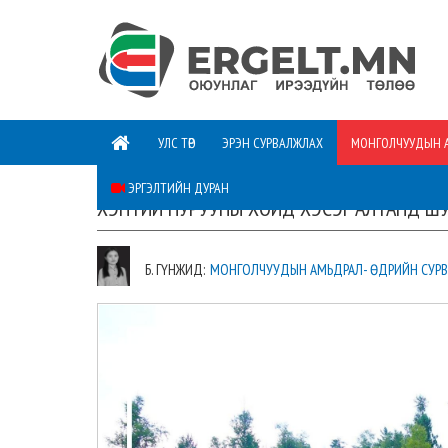
УЛС ТӨР
ЭРЭН СУРВАЛЖЛАХ
МОНГОЛЧУУДЫН 
ЭРГЭЛТИЙН ДУРАН
ХЭНТИЙ НУРУУНЫ ХОЙД ХЭСЭГ АЛТАНД ШУ
Б. ГҮНЖИД:
МОНГОЛЧУУДЫН АМЬДРАЛ- ӨДРИЙН СУР