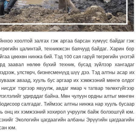
хоо хоолтой залгах гэж аргаа барсан хүмүүс байдаг гэж
өгрөгийн цалинтай, техникжсэн баячууд байдаг. Харин бор
йгаа цөөхөн нинжа бий. Тэд 100 сая гаруй төгрөгийн үнэтэй
ард заавал нөлөө бүхий техник, бусад зүйлээр хангадаг
мэдээж, улстөрч, бизнесменүүд шүү дээ. Тэд алтны асар их
хувааж аваад, хууль бус аргаар их хэмжээний мөнгө олдог
 нисдэг тэргээр явуулж, авдаг ямар ч татвар төлөхгүйгээр
үлэглэлийг удирддаг байна. Мөн чулуун ордны алтыг мөнгөн
бодисоор салгадаг. Тиймээс алтны нинжа нар хууль бусаар
аль онц их хэмжээний хохирол учруулж байж болзошгүй юм.
эсэхийг Экологийн цагдаагийн албаны Эрүүгийн цагдаагийн
лсан юм.