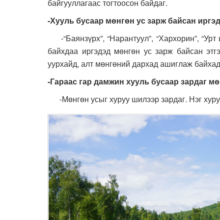
байгууллагаас тогтоосон байдаг.
-Хууль бусаар мөнгөн ус зарж байсан иргэ
-“Баянзүрх”, “Нарантуул”, “Хархорин”, “Урт 
байхдаа иргэдэд мөнгөн ус зарж байсан этг
уурхайд, алт мөнгөний дархад ашиглаж байхад
-Гараас гар дамжин хууль бусаар зардаг мө
-Мөнгөн усыг хуруу шилээр зардаг. Нэг хуруу