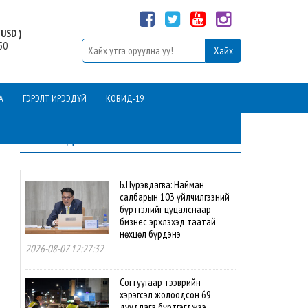
USD )
50
А
ГЭРЭЛТ ИРЭЭДҮЙ
КОВИД-19
ШИНЭ МЭДЭЭ
Б.Пүрэвдагва: Найман
салбарын 103 үйлчилгээний
бүртгэлийг цуцалснаар
бизнес эрхлэхэд таатай
нөхцөл бүрдэнэ
2026-08-07 12:27:32
Согтуугаар тээврийн
хэрэгсэл жолоодсон 69
дуудлага бүртгэгджээ