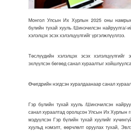
Монгол Улсын Их Хурлын 2025 оны намрын 
бүлийн тухай хууль /Шинэчилсэн найруулга/-
хэлэлцэх эсэх хэлэлцүүлгийг үргэлжлүүллээ.
Төслүүдийн хэлэлцэх эсэх хэлэлцүүлгийг э
эхлүүлсэн бөгөөд санал хураалтыг хойшлуулса
Өчигдрийн нэгдсэн хуралдаанаар санал хураал
Гэр бүлийн тухай хууль /Шинэчилсэн найруу
санал хураалтад оролцсон Улсын Их Хурлын г
мэдүүлсэн Гэр бүлийн тухай хуулийг хүчингү
хуульд нэмэлт, өөрчлөлт оруулах тухай, Эвл