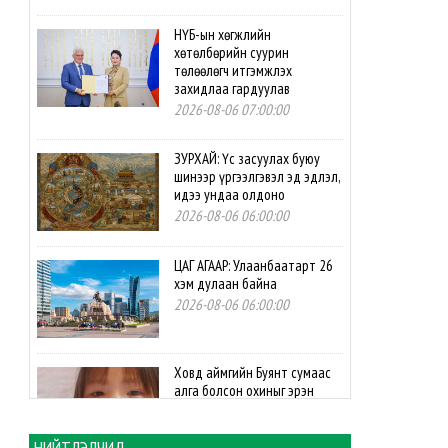
НҮБ-ын хөгжлийн
хөтөлбөрийн суурин
төлөөлөгч итгэмжлэх
захидлаа гардуулав
2026-08-06 07:00:00
ЗУРХАЙ: Үс засуулах буюу
шинээр үргээлгэвэл эд эдлэл,
идээ ундаа олдоно
2026-08-06 06:00:00
ЦАГ АГААР: Улаанбаатарт 26
хэм дулаан байна
2026-08-06 06:00:00
Ховд аймгийн Буянт сумаас
алга болсон охиныг эрэн
сурвалжилж байна
2026-08-05 13:57:14
НИЙТЛЭЛЧИД