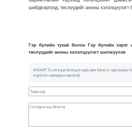
шийдвэрлээд, төслүүдийг анхны хэлэлцүүлэгт 
Гэр бүлийн тухай болон Гэр бүлийн хэрэг 
төслүүдийг анхны хэлэлцүүлэгт шилжүүлэв
АНХААР! Та сэтгэгдэл бичихдээ хууль зүйн болон ёс суртахууныг ба
ergelt.mn хариуцлага хүлээхгүй.