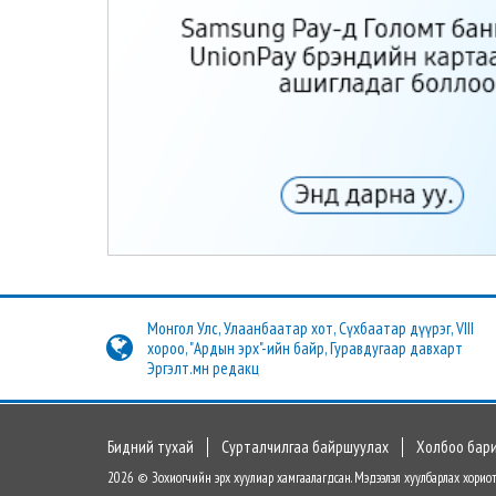
Монгол Улс, Улаанбаатар хот, Сүхбаатар дүүрэг, VIII
хороо, "Ардын эрх"-ийн байр, Гуравдугаар давхарт
Эргэлт.мн редакц
Бидний тухай
Сурталчилгаа байршуулах
Холбоо бар
2026 © Зохиогчийн эрх хуулиар хамгаалагдсан. Мэдээлэл хуулбарлах хориот