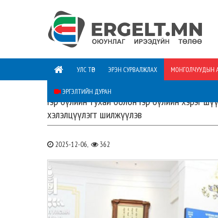
УЛС ТӨР
ЭРЭН СУРВАЛЖЛАХ
МОНГОЛЧУУДЫН 
ЭРГЭЛТИЙН ДУРАН
Гэр бүлийн тухай болон Гэр бүлийн хэрэг ш
хэлэлцүүлэгт шилжүүлэв
2025-12-06,
362