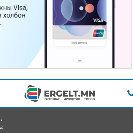
их
ой.