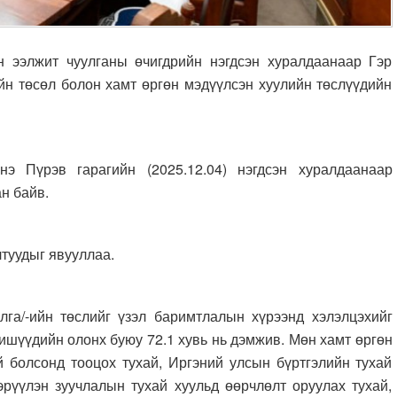
ээлжит чуулганы өчигдрийн нэгдсэн хуралдаанаар Гэр
ийн төсөл болон хамт өргөн мэдүүлсэн хуулийн төслүүдийн
нэ Пүрэв гарагийн (2025.12.04) нэгдсэн хуралдаанаар
н байв.
туудыг явууллаа.
лга/-ийн төслийг үзэл баримтлалын хүрээнд хэлэлцэхийг
ишүүдийн олонх буюу 72.1 хувь нь дэмжив. Мөн хамт өргөн
й болсонд тооцох тухай, Иргэний улсын бүртгэлийн тухай
эрүүлэн зуучлалын тухай хуульд өөрчлөлт оруулах тухай,