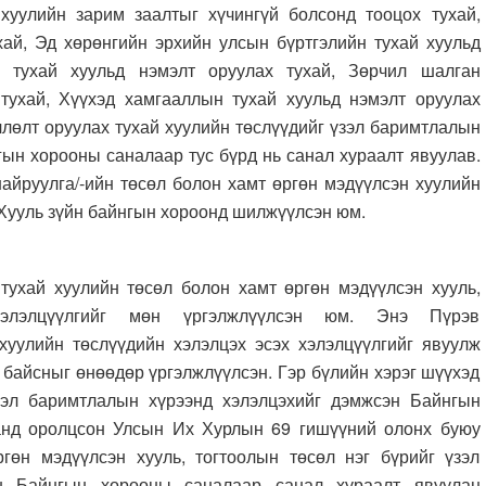
хуулийн зарим заалтыг хүчингүй болсонд тооцох тухай,
хай, Эд хөрөнгийн эрхийн улсын бүртгэлийн тухай хуульд
н тухай хуульд нэмэлт оруулах тухай, Зөрчил шалган
тухай, Хүүхэд хамгааллын тухай хуульд нэмэлт оруулах
члөлт оруулах тухай хуулийн төслүүдийг үзэл баримтлалын
гын хорооны саналаар тус бүрд нь санал хураалт явуулав.
найруулга/-ийн төсөл болон хамт өргөн мэдүүлсэн хуулийн
 Хууль зүйн байнгын хороонд шилжүүлсэн юм.
тухай хуулийн төсөл болон хамт өргөн мэдүүлсэн хууль,
хэлэлцүүлгийг мөн үргэлжлүүлсэн юм. Энэ Пүрэв
 хуулийн төслүүдийн хэлэлцэх эсэх хэлэлцүүлгийг явуулж
 байсныг өнөөдөр үргэлжлүүлсэн. Гэр бүлийн хэрэг шүүхэд
зэл баримтлалын хүрээнд хэлэлцэхийг дэмжсэн Байнгын
анд оролцсон Улсын Их Хурлын 69 гишүүний олонх буюу
гөн мэдүүлсэн хууль, тогтоолын төсөл нэг бүрийг үзэл
н Байнгын хорооны саналаар санал хураалт явуулан