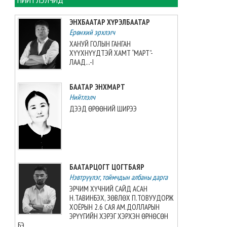
Олон улсын Таеквон-догийн
ЭНХБААТАР ХҮРЭЛБААТАР
Ази тивийн аварга
Ерөнхий эрхлэгч
шалгаруулах XI тэмцээнд 32
орны тамирчид өрсөлдөж
ХАНУЙ ГОЛЫН ГАНГАН
байна
ХҮҮХНҮҮДТЭЙ ХАМТ “МАРТ”-
ЛААД...-I
2026-08-05 13:34:07
БААТАР ЭНХМАРТ
Зарим голын усны түвшин
нэмэгдэж, Онон, Балж гол
Нийтлэлч
үерийн аюултай түвшинг
ДЭЭД ӨРӨӨНИЙ ШИРЭЭ
давжээ
2026-08-05 12:58:23
“Аяллын газрын зураг”-ийн
хэвлэмэл хувилбарыг Голомт
БААТАРЦОГТ ЦОГТБАЯР
банкны салбараас үнэ
Нэвтрүүлэг, тоймчдын албаны дарга
төлбөргүй авах боломжтой
2026-08-05 12:51:58
ЭРЧИМ ХҮЧНИЙ САЙД АСАН
Н.ТАВИНБЭХ, ЗӨВЛӨХ П.ТОВУУДОРЖ
ХОЁРЫН 2.6 САЯ АМ.ДОЛЛАРЫН
Шатахууны хүртээмж 2.5
ЭРҮҮГИЙН ХЭРЭГ ХЭРХЭН ӨРНӨСӨН
дахин нэмэгдэж, ШТС-уудын
БЭ