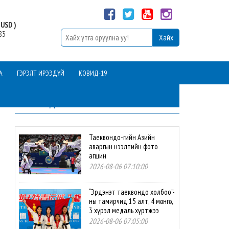
USD )
83
А
ГЭРЭЛТ ИРЭЭДҮЙ
КОВИД-19
ШИНЭ МЭДЭЭ
Таеквондо-гийн Азийн
аваргын нээлтийн фото
агшин
2026-08-06 07:10:00
“Эрдэнэт таеквондо холбоо”-
ны тамирчид 15 алт, 4 мөнгө,
3 хүрэл медаль хүртжээ
2026-08-06 07:05:00