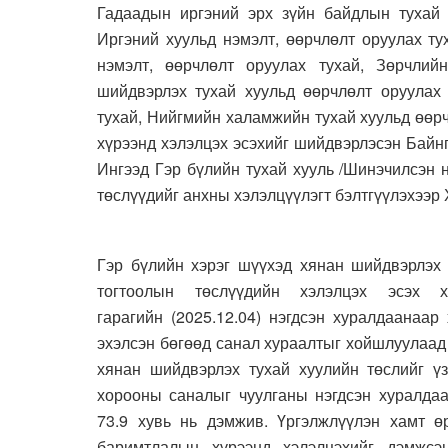
Гадаадын иргэний эрх зүйн байдлын тухай 
Иргэний хуульд нэмэлт, өөрчлөлт оруулах ту
нэмэлт, өөрчлөлт оруулах тухай, Зөрчлий
шийдвэрлэх тухай хуульд өөрчлөлт оруулах 
тухай, Нийгмийн халамжийн тухай хуульд өөр
хүрээнд хэлэлцэх эсэхийг шийдвэрлэсэн Байн
Ингээд Гэр бүлийн тухай хууль /Шинэчилсэн 
төслүүдийг анхны хэлэлцүүлэгт бэлтгүүлэхээр
Гэр бүлийн хэрэг шүүхэд хянан шийдвэрлэх 
тогтоолын төслүүдийн хэлэлцэх эсэх 
гарагийн (2025.12.04) нэгдсэн хуралдаанаар
эхэлсэн бөгөөд санал хураалтыг хойшлуулаад
хянан шийдвэрлэх тухай хуулийн төслийг ү
хорооны саналыг чуулганы нэгдсэн хуралда
73.9 хувь нь дэмжив. Үргэлжлүүлэн хамт өр
баримтлалын хүрээнд хэлэлцэхийг дэмжсэ