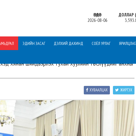
ӨНӨӨДӨР
ДОЛЛАР (
2026-08-06
3,593.
АМЬДРАЛ
ЭДИЙН ЗАСАГ
ДЭЛХИЙ ДАХИНД
СОЁЛ УРЛАГ
ЯРИЛЦЛАГ
үүхэд хянан шийдвэрлэх тухай хуулийн төслүүдийг анхны
ХУВААЛЦАХ
ЖИРГЭХ