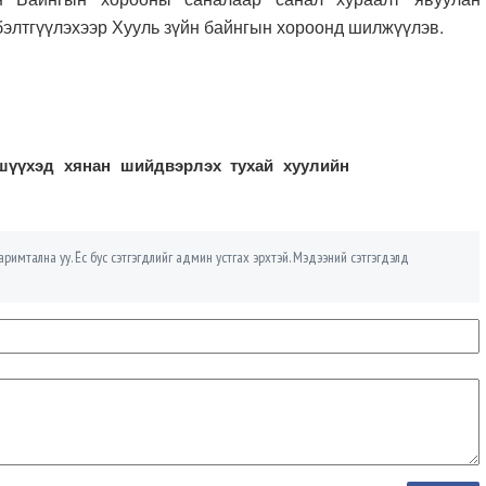
бэлтгүүлэхээр Хууль зүйн байнгын хороонд шилжүүлэв.
шүүхэд хянан шийдвэрлэх тухай хуулийн
римтална уу. Ёс бус сэтгэгдлийг админ устгах эрхтэй. Мэдээний сэтгэгдэлд