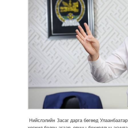
Нийслэлийн Засаг дарга бөгөөд Улаанбаатар
хөгжил болон агаар, орчны бохирдлын асууда