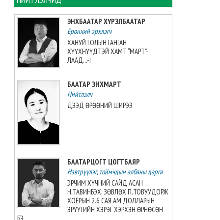
ЦАГ АГААР: Улаанбаатарт
өдөртөө 32 хэм дулаан
ЭНХБААТАР ХҮРЭЛБААТАР
байна
Ерөнхий эрхлэгч
2026-08-08 06:00:00
ХАНУЙ ГОЛЫН ГАНГАН
ХҮҮХНҮҮДТЭЙ ХАМТ “МАРТ”-
Өнөөдөр 14:00 цагт 34 вагон
ЛААД...-I
автобензин орж ирнэ
2026-08-07 12:54:49
БААТАР ЭНХМАРТ
Нийтлэлч
ДЭЭД ӨРӨӨНИЙ ШИРЭЭ
Б.Пүрэвдагва: Найман
салбарын 103 үйлчилгээний
бүртгэлийг цуцалснаар
бизнес эрхлэхэд таатай
нөхцөл бүрдэнэ
2026-08-07 12:27:32
БААТАРЦОГТ ЦОГТБАЯР
Нэвтрүүлэг, тоймчдын албаны дарга
Согтуугаар тээврийн
ЭРЧИМ ХҮЧНИЙ САЙД АСАН
хэрэгсэл жолоодсон 69
Н.ТАВИНБЭХ, ЗӨВЛӨХ П.ТОВУУДОРЖ
дуудлага бүртгэгджээ
ХОЁРЫН 2.6 САЯ АМ.ДОЛЛАРЫН
ЭРҮҮГИЙН ХЭРЭГ ХЭРХЭН ӨРНӨСӨН
2026-08-07 11:04:33
БЭ