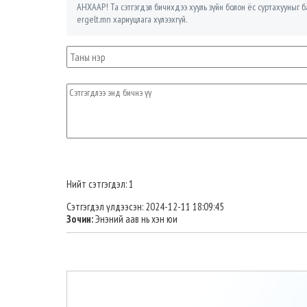
АНХААР! Та сэтгэгдэл бичихдээ хууль зүйн болон ёс суртахууныг ба
ergelt.mn хариуцлага хүлээхгүй.
Нийт сэтгэгдэл: 1
Сэтгэгдэл үлдээсэн: 2024-12-11 18:09:45
Зочин:
Энэний аав нь хэн юи