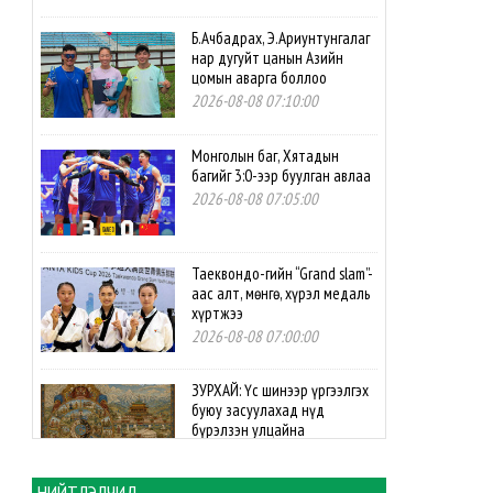
Б.Ачбадрах, Э.Ариунтунгалаг
нар дугуйт цанын Азийн
цомын аварга боллоо
2026-08-08 07:10:00
Монголын баг, Хятадын
багийг 3:0-ээр буулган авлаа
2026-08-08 07:05:00
Таеквондо-гийн “Grand slam”-
аас алт, мөнгө, хүрэл медаль
хүртжээ
2026-08-08 07:00:00
ЗУРХАЙ: Үс шинээр үргээлгэх
буюу засуулахад нүд
бүрэлзэн улцайна
2026-08-08 06:00:00
НИЙТЛЭЛЧИД