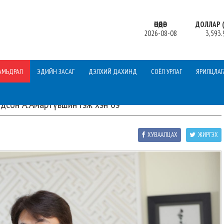
ӨНӨӨДӨР
ДОЛЛАР (
2026-08-08
3,593.
АМЬДРАЛ
ЭДИЙН ЗАСАГ
ДЭЛХИЙ ДАХИНД
СОЁЛ УРЛАГ
ЯРИЛЦЛАГ
дсон А.Амартүвшин гэж хэн бэ
ХУВААЛЦАХ
ЖИРГЭХ