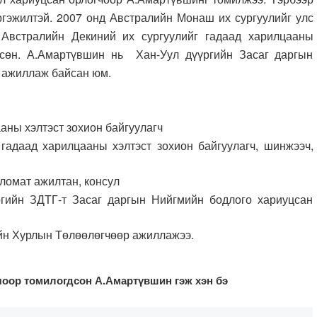
ргэжилтэй. 2007 онд Австралийн Монаш их сургуулийг улс
 Австралийн Декиний их сургуулийг гадаад харилцааны
гссөн. А.Амартүвшин нь Хан-Уул дүүргийн Засаг даргын
 ажиллаж байсан юм.
аны хэлтэст зохион байгуулагч
гадаад харилцааны хэлтэст зохион байгуулагч, шинжээч,
ломат ажилтан, консул
ргийн ЗДТГ-т Засаг даргын Нийгмийн бодлого хариуцсан
ийн Хурлын Төлөөлөгчөөр ажиллажээ.
чоор томилогдсон А.Амартүвшин гэж хэн бэ