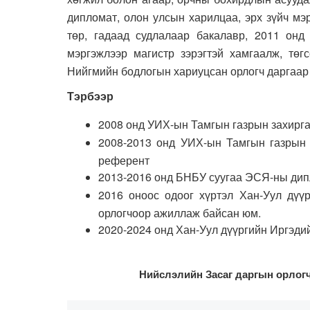
дипломат, олон улсын харилцаа, эрх зүйч мэ
төр, гадаад судлалаар бакалавр, 2011 онд
мэргэжлээр магистр зэрэгтэй хамгаалж, тө
Нийгмийн бодлогын хариуцсан орлогч даргаар
Тэрбээр
2008 онд УИХ-ын Тамгын газрын захирга
2008-2013 онд УИХ-ын Тамгын газрын 
референт
2013-2016 онд БНБУ суугаа ЭСЯ-ны дип
2016 оноос одоог хүртэл Хан-Уул дүү
орлогчоор ажиллаж байсан юм.
2020-2024 онд Хан-Уул дүүргийн Иргэд
Нийслэлийн Засаг даргын орлог