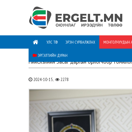
УЛС ТӨР
ЭРЭН СУРВАЛЖЛАХ
МОНГОЛЧУУДЫН 
ЭРГЭЛТИЙН ДУРАН
Нийслэлийн Засаг даргын орлогчоор томилог
2024-10-15,
2278