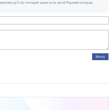
римтална уу. Ёс бус сэтгэгдлийг админ устгах эрхтэй. Мэдээний сэтгэгдэлд