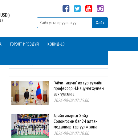
USD )
93
А
ГЭРЭЛТ ИРЭЭДҮЙ
КОВИД-19
ШИНЭ МЭДЭЭ
“Айчи-Гакүин” их сургуулийн
профессор Н.Нацүмэг хүлээн
авч уулзлаа
2026-08-08 07:25:00
Азийн аваргыг Хойд
Солонгосын баг 24 алтан
медалиар тэргүүлж явна
2026-08-08 07:20:00