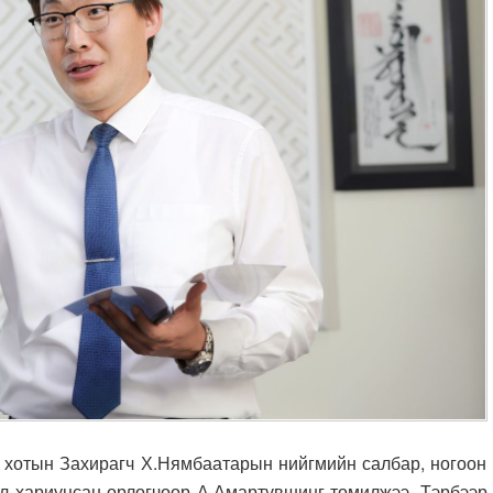
 хотын Захирагч Х.Нямбаатарын нийгмийн салбар, ногоон
л хариуцсан орлогчоор А.Амартүвшинг томилжээ. Тэрбээр