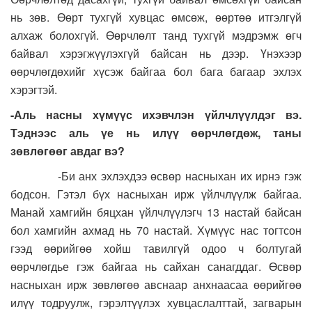
нь зөв. Өөрт тухгүй хувцас өмсөж, өөртөө итгэлгүй
алхаж болохгүй. Өөрчлөлт танд тухгүй мэдрэмж өгч
байвал хэрэгжүүлэхгүй байсан нь дээр. Үнэхээр
өөрчлөгдөхийг хүсэж байгаа бол бага багаар эхлэх
хэрэгтэй.
-Аль насны хүмүүс ихэвчлэн үйлчлүүлдэг вэ.
Тэднээс аль үе нь илүү өөрчлөгдөж, таны
зөвлөгөөг авдаг вэ?
-Би анх эхлэхдээ өсвөр насныхан их ирнэ гэж
бодсон. Гэтэл бүх насныхан ирж үйлчлүүлж байгаа.
Манай хамгийн бяцхан үйлчлүүлэгч 13 настай байсан
бол хамгийн ахмад нь 70 настай. Хүмүүс нас тогтсон
гээд өөрийгөө хойш тавилгүй одоо ч болтугай
өөрчлөгдье гэж байгаа нь сайхан санагддаг. Өсвөр
насныхан ирж зөвлөгөө авснаар анхнаасаа өөрийгөө
илүү тодруулж, гэрэлтүүлэх хувцаслалттай, загварын