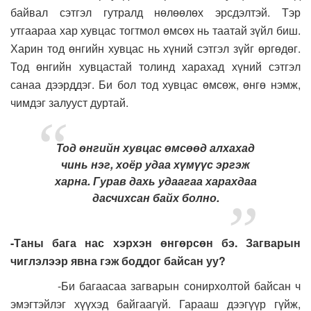
байвал сэтгэл гутралд нөлөөлөх эрсдэлтэй. Тэр
утгаараа хар хувцас тогтмол өмсөх нь таатай зүйл биш.
Харин тод өнгийн хувцас нь хүний сэтгэл зүйг өргөдөг.
Тод өнгийн хувцастай толинд харахад хүний сэтгэл
санаа дээрддэг. Би бол тод хувцас өмсөж, өнгө нэмж,
чимдэг залууст дуртай.
Тод өнгийн хувцас өмсөөд алхахад
чинь нэг, хоёр удаа хүмүүс эргэж
харна. Гурав дахь удаагаа харахдаа
дасчихсан байх болно.
-Таны бага нас хэрхэн өнгөрсөн бэ. Загварын
чиглэлээр явна гэж боддог байсан уу?
-Би багаасаа загварын сонирхолтой байсан ч
эмэгтэйлэг хүүхэд байгаагүй. Гарааш дээгүүр гүйж,