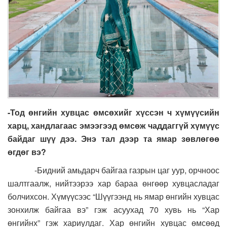
-Тод өнгийн хувцас өмсөхийг хүссэн ч хүмүүсийн
харц, хандлагаас эмээгээд өмсөж чаддаггүй хүмүүс
байдаг шүү дээ. Энэ тал дээр та ямар зөвлөгөө
өгдөг вэ?
-Бидний амьдарч байгаа газрын цаг уур, орчноос
шалтгаалж, нийтээрээ хар бараа өнгөөр хувцасладаг
болчихсон. Хүмүүсээс “Шүүгээнд нь ямар өнгийн хувцас
зонхилж байгаа вэ” гэж асуухад 70 хувь нь “Хар
өнгийнх” гэж хариулдаг. Хар өнгийн хувцас өмсөөд