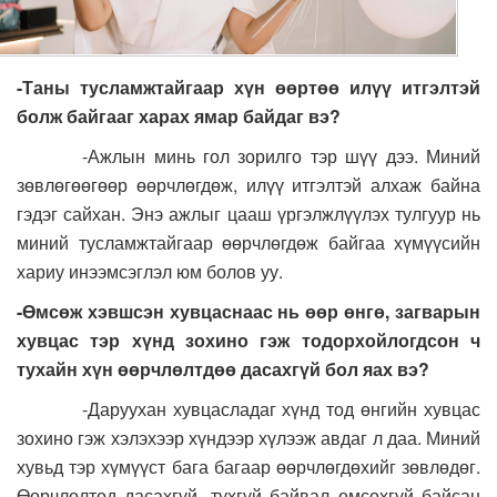
-Таны тусламжтайгаар хүн өөртөө илүү итгэлтэй
болж байгааг харах ямар байдаг вэ?
-Ажлын минь гол зорилго тэр шүү дээ. Миний
зөвлөгөөгөөр өөрчлөгдөж, илүү итгэлтэй алхаж байна
гэдэг сайхан. Энэ ажлыг цааш үргэлжлүүлэх тулгуур нь
миний тусламжтайгаар өөрчлөгдөж байгаа хүмүүсийн
хариу инээмсэглэл юм болов уу.
-Өмсөж хэвшсэн хувцаснаас нь өөр өнгө, загварын
хувцас тэр хүнд зохино гэж тодорхойлогдсон ч
тухайн хүн өөрчлөлтдөө дасахгүй бол яах вэ?
-Даруухан хувцасладаг хүнд тод өнгийн хувцас
зохино гэж хэлэхээр хүндээр хүлээж авдаг л даа. Миний
хувьд тэр хүмүүст бага багаар өөрчлөгдөхийг зөвлөдөг.
Өөрчлөлтөд дасахгүй, тухгүй байвал өмсөхгүй байсан