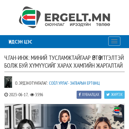
ҮНДСЭН ЦЭС
Toggle
navigati
Ч.ГАН-ИНЖ: МИНИЙ ТУСЛАМЖТАЙГААР ӨӨРТӨӨ ИТГЭЛТЭЙ
БОЛЖ БУЙ ХҮМҮҮСИЙГ ХАРАХ ХАМГИЙН ЖАРГАЛТАЙ
О. ЭРДЭНЭТУНГАЛАГ:
СОЁЛ УРЛАГ- ЗАГВАРЫН ЕРТӨНЦ
2023-06-17,
3596
ХУВААЛЦАХ
ЖИРГЭХ