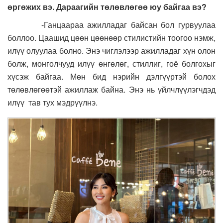
өргөжих вэ. Дараагийн төлөвлөгөө юу байгаа вэ?
-Ганцаараа ажилладаг байсан бол гурвуулаа
боллоо. Цаашид цөөн цөөнөөр стилистийн тоогоо нэмж,
илүү олуулаа болно. Энэ чиглэлээр ажилладаг хүн олон
болж, монголчууд илүү өнгөлөг, стиллиг, гоё болгохыг
хүсэж байгаа. Мөн бид нэрийн дэлгүүртэй болох
төлөвлөгөөтэй ажиллаж байна. Энэ нь үйлчлүүлэгчдэд
илүү тав тух мэдрүүлнэ.