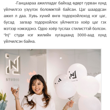
-Ганцаараа ажилладаг байхад өдөрт гурван хүнд
үйлчилгээ үзүүлэх боломжтой байсан. Цаг шаардсан
ажил л даа. Хувь хүний өнгө тодорхойлоход нэг цаг,
бусад загвар тодорхойлох үйлчилгээ хоёр цаг гэх
мэтээр нэмэгдэнэ. Одоо хоёр туслах стилисттэй болсон.
“Inj” студи нэг жилийн хугацаанд 3000-аад хүнд
үйлчилсэн байна.