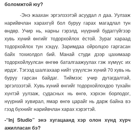
боломжтой юу?
-Энэ жаахан эргэлзээтэй асуудал л даа. Уулзаж
нарийвчлан харахгүй бол буруу гарах магадлал тун
өндөр. Учир нь, нарны гэрэлд, нүүрний будаггүйгээр
хувь хүний өнгийг тодорхойлох ёстой. Зураг хараад
тодорхойлох тун хэцүү. Заримдаа ойролцоо гаргасан
байх тохиолдол бий. Манай студи дээр цахимаар
тодорхойлуулсан өнгөө баталгаажуулах гэж хүмүүс их
ирдэг. Тэгээд шалгахаар нийт үзүүлсэн хүний 70 хувь нь
буруу гарсан байдаг. Тиймээс учир дутагдалтай,
эргэлзээтэй. Хувь хүний өнгийг тодорхойлохдоо тухайн
хүнтэй уулзаж, судасных нь өнгө, хэрхэн борлодог,
нүүрний хувирал, ямар өнгө царайг нь дарж байна вэ
гээд бүхнийг нарийвчлан харах хэрэгтэй.
-“Inj Studio” энэ хугацаанд хэр олон хүнд хүрч
ажилласан бэ?