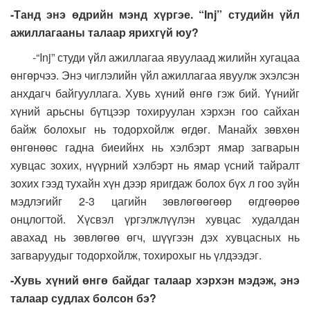
-Танд энэ өдрийн мэнд хүргэе. “Inj” студийн үйл
ажиллагааны талаар ярихгүй юу?
-“Inj” студи үйл ажиллагаа явуулаад жилийн хугацаа
өнгөрчээ. Энэ чиглэлийн үйл ажиллагаа явуулж эхэлсэн
анхдагч байгууллага. Хувь хүний өнгө гэж бий. Үүнийг
хүний арьсны бүтцээр тохируулан хэрхэн гоо сайхан
байж болохыг нь тодорхойлж өгдөг. Манайх зөвхөн
өнгөнөөс гадна биеийнх нь хэлбэрт ямар загварын
хувцас зохих, нүүрний хэлбэрт нь ямар үсний тайралт
зохих гээд тухайн хүн дээр яригдаж болох бүх л гоо зүйн
мэдлэгийг 2-3 цагийн зөвлөгөөгөөр өгдгөөрөө
онцлогтой. Хүсвэл үргэлжлүүлэн хувцас худалдан
авахад нь зөвлөгөө өгч, шүүгээн дэх хувцасных нь
загваруудыг тодорхойлж, тохирохыг нь үлдээдэг.
-Хувь хүний өнгө байдаг талаар хэрхэн мэдэж, энэ
талаар судлах болсон бэ?