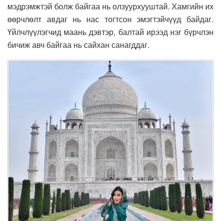
мэдрэмжтэй болж байгаа нь олзуурхууштай. Хамгийн их
өөрчлөлт авдаг нь нас тогтсон эмэгтэйчүүд байдаг.
Үйлчлүүлэгчид маань дэвтэр, балтай ирээд нэг бүрчлэн
бичиж авч байгаа нь сайхан санагддаг.