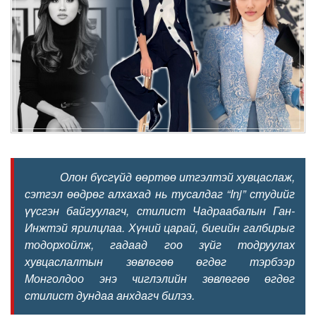
Олон бүсгүйд өөртөө итгэлтэй хувцаслаж,
сэтгэл өөдрөг алхахад нь тусалдаг “Inj” студийг
үүсгэн байгуулагч, стилист Чадраабалын Ган-
Инжтэй ярилцлаа. Хүний царай, биеийн галбирыг
тодорхойлж, гадаад гоо зүйг тодруулах
хувцаслалтын зөвлөгөө өгдөг тэрбээр
Монголдоо энэ чиглэлийн зөвлөгөө өгдөг
стилист дундаа анхдагч билээ.