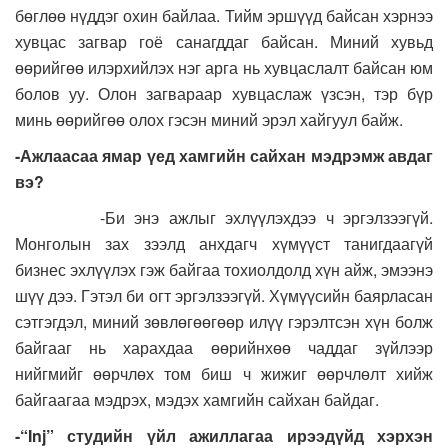
бөглөө нүддэг охин байлаа. Тийм эршүүд байсан хэрнээ
хувцас загвар гоё санагддаг байсан. Миний хувьд
өөрийгөө илэрхийлэх нэг арга нь хувцаслалт байсан юм
болов уу. Олон загвараар хувцаслаж үзсэн, тэр бүр
минь өөрийгөө олох гэсэн миний эрэл хайгуул байж.
-Ажлаасаа ямар үед хамгийн сайхан мэдрэмж авдаг
вэ?
-Би энэ ажлыг эхлүүлэхдээ ч эргэлзээгүй.
Монголын зах зээлд анхдагч хүмүүст танигдаагүй
бизнес эхлүүлэх гэж байгаа тохиолдолд хүн айж, эмээнэ
шүү дээ. Гэтэл би огт эргэлзээгүй. Хүмүүсийн баярласан
сэтгэгдэл, миний зөвлөгөөгөөр илүү гэрэлтсэн хүн болж
байгааг нь харахдаа өөрийнхөө чаддаг зүйлээр
нийгмийг өөрчлөх том биш ч жижиг өөрчлөлт хийж
байгаагаа мэдрэх, мэдэх хамгийн сайхан байдаг.
-“Inj” студийн үйл ажиллагаа ирээдүйд хэрхэн