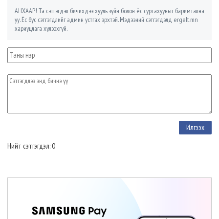
АНХААР! Та сэтгэгдэл бичихдээ хууль зүйн болон ёс суртахууныг баримтална
уу. Ёс бус сэтгэгдлийг админ устгах эрхтэй. Мэдээний сэтгэгдэлд ergelt.mn
хариуцлага хүлээхгүй.
Нийт сэтгэгдэл: 0