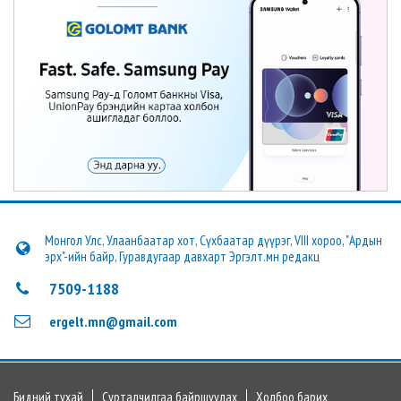
Монгол Улс, Улаанбаатар хот, Сүхбаатар дүүрэг, VIII хороо, "Ардын
эрх"-ийн байр, Гуравдугаар давхарт Эргэлт.мн редакц
7509-1188
ergelt.mn@gmail.com
Бидний тухай
Сурталчилгаа байршуулах
Холбоо барих