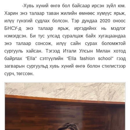
-Хувь хүний өнгө бол байсаар ирсэн зүйл юм.
Харин энэ талаар таван жилийн өмнөөс хүмүүс ярьж,
илүү гүнзгий судлах болсон. Тэр дундаа 2020 оноос
БНСУ-д энэ талаар ярьж, иргэдийнх нь мэдлэг
нэмэгдсэн. Би тус улсад суралцаж байх хугацаандаа
энэ талаар сонсож, илүү сайн сурах боломжтой
сургууль хайсан. Тэгээд Итали Улсын Милан хотод
байрлах “Ella” сэтгүүлийн “Ella fashion school” гээд
загварын сургуульд хувь хүний өнгө болон стилистээр
сурч, төгссөн.