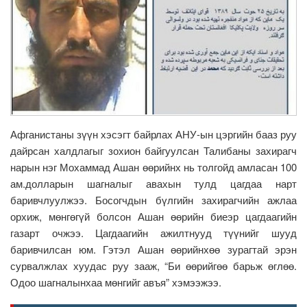
Афганистаны зүүн хэсэгт байрлах АНУ-ын цэргийн бааз руу
дайрсан халдлагыг зохион байгуулсан Талибаны захирагч
нарын нэг Мохаммад Ашан өөрийнх нь толгойд амласан 100
ам.долларын шагналыг авахын тулд цагдаа нарт
баривчлуулжээ. Босогчдын бүлгийн захирагчийн ажлаа
орхиж, мөнгөгүй болсон Ашан өөрийн биеэр цагдаагийн
газарт очжээ. Цагдаагийн ажилтнууд түүнийг шууд
баривчилсан юм. Гэтэл Ашан өөрийнхөө зурагтай эрэн
сурвалжлах хуудас руу зааж, “Би өөрийгөө барьж өглөө.
Одоо шагналынхаа мөнгийг авъя” хэмээжээ.