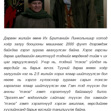
Дөрвөн жилийн өмнө Их Британийн Линкольншир хотод
хоёр залуу бооцооны машинаас 2000 фунт дээрэмдэж
байхдаа гэрэл зургаа авахуулсан байна. Хэрэг гарсны
дараа цагдаагийн ажилтнууд тэднийг мөрдөхөд тийм ч их
цаг зарцуулсангүй. Учир нь, тэдний “тэнэг” үйлдэл нь
өөрсдийг нь барьж өгчээ. Түүний дараа өнөөх хоёр
залуугийн нэг нь 2.5 жилийн хорих ялаар шийтгүүлсэн бол
нөгөө нь хэргээ хүлээснээр зургаан сарын тэнсэн
харгалзах ялаар шийтгүүлсэн юм. Гэвч тэд түүхэн дэх
анхны “тэнэг” гэмт хэрэгтнүүд байгаагүй билээ.
“Эргэлт.мн” мэдээллийн сайтаас түүхэн дэх хамгийн
“тэнэг” гэмт хэрэгтнүүд хэрхэн ажиллаж, өөрсдийгөө
хуулийнханд барьж өгснийг танилцуулж байна.