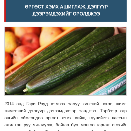
ӨРГӨСТ ХЭМХ АШИГЛАЖ, ДЭЛГҮҮР
ДЭЭРЭМДЭХИЙГ ОРОЛДЖЭЭ
2014 онд Гари Роуд хэмээх залуу хүнсний ногоо, жимс
жимсгэний дэлгүүр дээрэмдэхээр завджээ. Тэрбээр хар
өнгийн оймсондоо өргөст хэмх хийж, түүнийгээ кассын
ажилтан руу чиглүүлж, байгаа бүх мөнгөө гаргаж өгөхийг