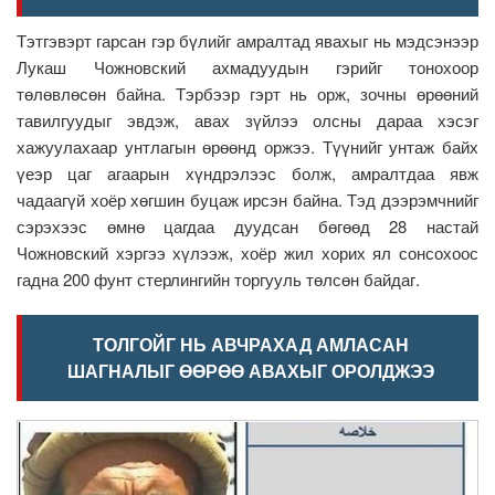
Тэтгэвэрт гарсан гэр бүлийг амралтад явахыг нь мэдсэнээр
Лукаш Чожновский ахмадуудын гэрийг тонохоор
төлөвлөсөн байна. Тэрбээр гэрт нь орж, зочны өрөөний
тавилгуудыг эвдэж, авах зүйлээ олсны дараа хэсэг
хажуулахаар унтлагын өрөөнд оржээ. Түүнийг унтаж байх
үеэр цаг агаарын хүндрэлээс болж, амралтдаа явж
чадаагүй хоёр хөгшин буцаж ирсэн байна. Тэд дээрэмчнийг
сэрэхээс өмнө цагдаа дуудсан бөгөөд 28 настай
Чожновский хэргээ хүлээж, хоёр жил хорих ял сонсохоос
гадна 200 фунт стерлингийн торгууль төлсөн байдаг.
ТОЛГОЙГ НЬ АВЧРАХАД АМЛАСАН
ШАГНАЛЫГ ӨӨРӨӨ АВАХЫГ ОРОЛДЖЭЭ