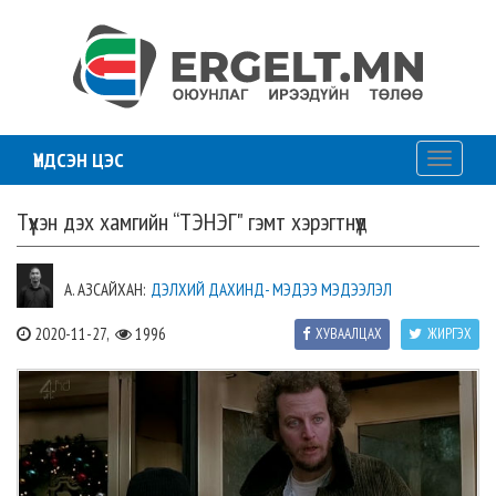
ҮНДСЭН ЦЭС
Toggle
navigati
Түүхэн дэх хамгийн “ТЭНЭГ" гэмт хэрэгтнүүд
А. АЗСАЙХАН:
ДЭЛХИЙ ДАХИНД- МЭДЭЭ МЭДЭЭЛЭЛ
2020-11-27,
1996
ХУВААЛЦАХ
ЖИРГЭХ