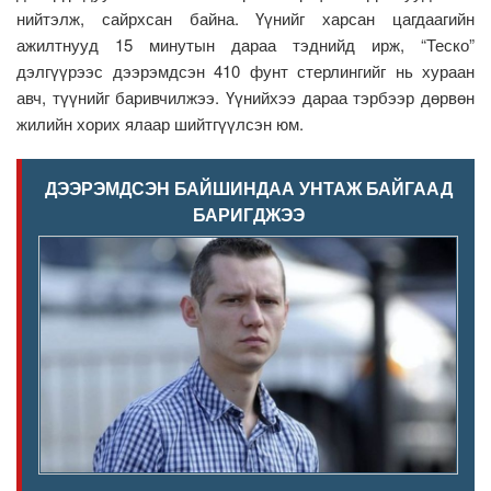
нийтэлж, сайрхсан байна. Үүнийг харсан цагдаагийн
ажилтнууд 15 минутын дараа тэднийд ирж, “Теско”
дэлгүүрээс дээрэмдсэн 410 фунт стерлингийг нь хураан
авч, түүнийг баривчилжээ. Үүнийхээ дараа тэрбээр дөрвөн
жилийн хорих ялаар шийтгүүлсэн юм.
ДЭЭРЭМДСЭН БАЙШИНДАА УНТАЖ БАЙГААД
БАРИГДЖЭЭ