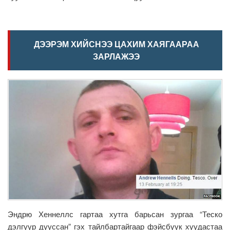
ДЭЭРЭМ ХИЙСНЭЭ ЦАХИМ ХАЯГААРАА
ЗАРЛАЖЭЭ
Эндрю Хеннеллс гартаа хутга барьсан зургаа “Теско
дэлгүүр дууссан” гэх тайлбартайгаар фэйсбүүк хуудастаа