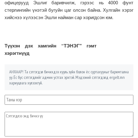
офицерууд Эшлиг баривчилж, гэрээс нь 4000 фунт
стерлингийн үнэтэй бугуйн цаг олсон байна. Хулгайн хэрэг
хийснээ хүлээсэн Эшли найман сар хоригдсон юм.
Түүхэн дэх хамгийн “ТЭНЭГ" гэмт
хэрэгтнүүд
АНХААР! Та сэтгэгдэл бичихдээ хууль зүйн болон ёс суртахууныг баримтална
уу. Ёс бус сэтгэгдлийг админ устгах эрхтэй. Мэдээний сэтгэгдэлд ergelt.mn
хариуцлага хүлээхгүй.