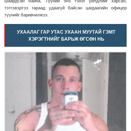
шаардсан байна. Түүний энэ тэнэг үйлдлийг харсан,
тэтгэвэртээ гараад удаагүй байсан цагдаагийн офицер
түүнийг баривчилжээ.
УХААЛАГ ГАР УТАС УХААН МУУТАЙ ГЭМТ
ХЭРЭГТНИЙГ БАРЬЖ ӨГСӨН НЬ