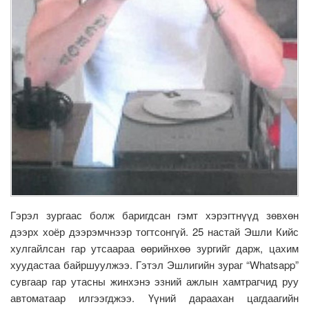
Гэрэл зургаас болж баригдсан гэмт хэрэгтнүүд зөвхөн
дээрх хоёр дээрэмчнээр тогтсонгүй. 25 настай Эшли Кийс
хулгайлсан гар утсаараа өөрийнхөө зургийг дарж, цахим
хуудастаа байршуулжээ. Гэтэл Эшлигийн зураг “Whatsapp”
сувгаар гар утасны жинхэнэ эзний ажлын хамтрагчид руу
автоматаар илгээгджээ. Үүний дараахан цагдаагийн