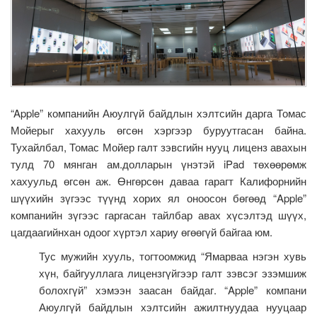
“Apple” компанийн Аюулгүй байдлын хэлтсийн дарга Томас
Мойерыг хахууль өгсөн хэргээр буруутгасан байна.
Тухайлбал, Томас Мойер галт зэвсгийн нууц лиценз авахын
тулд 70 мянган ам.долларын үнэтэй iPad төхөөрөмж
хахуульд өгсөн аж. Өнгөрсөн даваа гарагт Калифорнийн
шүүхийн зүгээс түүнд хорих ял оноосон бөгөөд “Apple”
компанийн зүгээс гаргасан тайлбар авах хүсэлтэд шүүх,
цагдаагийнхан одоог хүртэл хариу өгөөгүй байгаа юм.
Тус мужийн хууль, тогтоомжид “Ямарваа нэгэн хувь
хүн, байгууллага лицензгүйгээр галт зэвсэг эзэмшиж
болохгүй” хэмээн заасан байдаг. “Apple” компани
Аюулгүй байдлын хэлтсийн ажилтнуудаа нууцаар