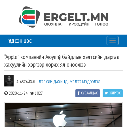
ҮНДСЭН ЦЭС
Toggle
navigati
“Apple” компанийн Аюулгүй байдлын хэлтсийн даргад
хахуулийн хэргээр хорих ял оноожээ
А. АЗСАЙХАН:
ДЭЛХИЙ ДАХИНД- МЭДЭЭ МЭДЭЭЛЭЛ
2020-11-24,
1027
ХУВААЛЦАХ
ЖИРГЭХ