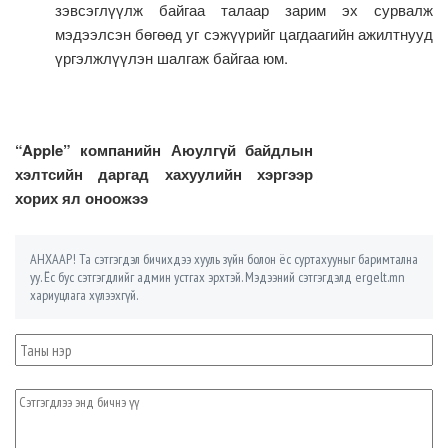
зэвсэглүүлж байгаа талаар зарим эх сурвалж
мэдээлсэн бөгөөд уг сэжүүрийг цагдаагийн ажилтнууд
үргэлжлүүлэн шалгаж байгаа юм.
“Apple” компанийн Аюулгүй байдлын
хэлтсийн даргад хахуулийн хэргээр
хорих ял оноожээ
АНХААР! Та сэтгэгдэл бичихдээ хууль зүйн болон ёс суртахууныг баримтална
уу. Ёс бус сэтгэгдлийг админ устгах эрхтэй. Мэдээний сэтгэгдэлд ergelt.mn
хариуцлага хүлээхгүй.