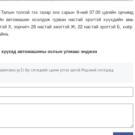
Талын толгой гэх газар энэ сарын 9-ний 07.00 цагийн орчимд
йн автомашин осолдож гурван настай эрэгтэй хүүхдийн амь
эй Х, зорчигч 28 настай эмэгтэй Ж, 22 настай эрэгтэй Б, хоёр
айна.
й хүүхэд автомашины ослын улмаас энджээ
римтална уу. Ёс бус сэтгэгдлийг админ устгах эрхтэй. Мэдээний сэтгэгдэлд