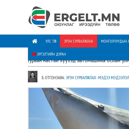
УЛС ТӨР
ЭРЭН СУРВАЛЖЛАХ
МОНГОЛЧУУДЫН 
ЭРГЭЛТИЙН ДУРАН
Гурван настай хүүхэд автомашины ослын ул
Б. ОТГОНЗАЯА:
ЭРЭН СУРВАЛЖЛАХ- МЭДЭЭ МЭДЭЭЛЭ