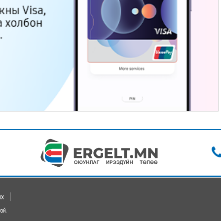
их
ой.