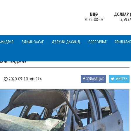
ӨНӨӨДӨР
ДОЛЛАР (
2026-08-07
3,593.
АМЬДРАЛ
ЭДИЙН ЗАСАГ
ДЭЛХИЙ ДАХИНД
СОЁЛ УРЛАГ
ЯРИЛЦЛАГ
маас энджээ
Л
2020-09-10,
974
ХУВААЛЦАХ
ЖИРГЭХ