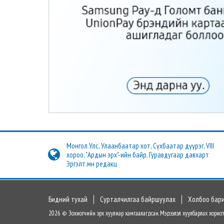
Монгол Улс, Улаанбаатар хот, Сүхбаатар дүүрэг, VIII
хороо, "Ардын эрх"-ийн байр, Гуравдугаар давхарт
Эргэлт.мн редакц
Бидний тухай
Сурталчилгаа байршуулах
Холбоо бар
2026 © Зохиогчийн эрх хуулиар хамгаалагдсан. Мэдээлэл хуулбарлах хориот