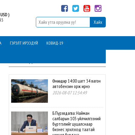
USD )
93
А
ГЭРЭЛТ ИРЭЭДҮЙ
КОВИД-19
ШИНЭ МЭДЭЭ
Өнөөдөр 14:00 цагт 34 вагон
автобензин орж ирнэ
2026-08-07 12:54:49
Б.Пүрэвдагва: Найман
салбарын 103 үйлчилгээний
бүртгэлийг цуцалснаар
бизнес эрхлэхэд таатай
нөхцөл бүрдэнэ