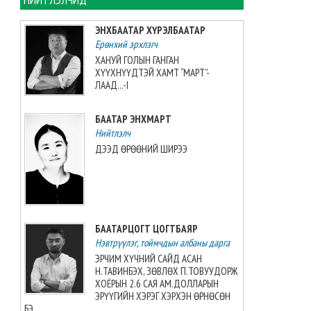
хийжээ
2026-08-07 10:16:21
ЭНХБААТАР ХҮРЭЛБААТАР
Ерөнхий эрхлэгч
Б.Шарав агсны гэргий
ХАНУЙ ГОЛЫН ГАНГАН
Д.ГАНЧИМЭГ: Хань минь “Төр
ХҮҮХНҮҮДТЭЙ ХАМТ “МАРТ”-
намайг үнэлж байхад би
ЛААД...-I
хүндлэхгүй бол болохгүй”
гээд эцсийнхээ хүчийг
БААТАР ЭНХМАРТ
шавхаж, өөрөө шагналаа авсан
Нийтлэлч
2026-08-07 08:24:12
ДЭЭД ӨРӨӨНИЙ ШИРЭЭ
“INTERNATIONAL SHINE CUP
2026”-гаас 7 алт, 7 мөнгө, 5
хүрэл медаль хүртжээ
2026-08-07 08:19:30
БААТАРЦОГТ ЦОГТБАЯР
Нэвтрүүлэг, тоймчдын албаны дарга
Камбож Улс 2028 оны Азийн
аваргыг зохион байгуулах
ЭРЧИМ ХҮЧНИЙ САЙД АСАН
эрхийг авлаа
Н.ТАВИНБЭХ, ЗӨВЛӨХ П.ТОВУУДОРЖ
2026-08-07 07:51:49
ХОЁРЫН 2.6 САЯ АМ.ДОЛЛАРЫН
ЭРҮҮГИЙН ХЭРЭГ ХЭРХЭН ӨРНӨСӨН
БЭ