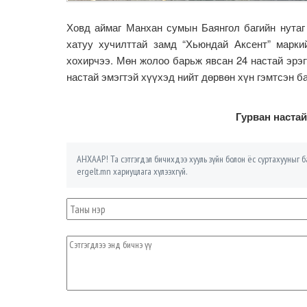
Ховд аймаг Манхан сумын Баянгол багийн нутаг 
хатуу хучилттай замд “Хьюндай Аксент” марки
хохирчээ. Мөн жолоо барьж явсан 24 настай эрэгт
настай эмэгтэй хүүхэд нийт дөрвөн хүн гэмтсэн б
Гурван наста
АНХААР! Та сэтгэгдэл бичихдээ хууль зүйн болон ёс суртахууныг ба
ergelt.mn хариуцлага хүлээхгүй.