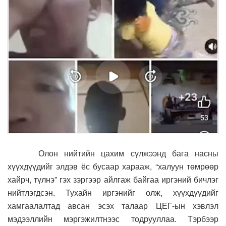
Олон нийтийн цахим сүлжээнд бага насны
хүүхдүүдийг элдэв ёс бусаар харааж, “халуун төмрөөр
хайрч, түлнэ” гэх зэргээр айлгаж байгаа иргэний бичлэг
нийтлэгдсэн. Тухайн иргэнийг олж, хүүхдүүдийг
хамгаалалтад авсан эсэх талаар ЦЕГ-ын хэвлэл
мэдээллийн мэргэжилтнээс тодрууллаа. Тэрбээр