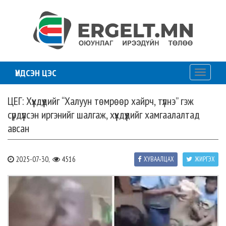
ҮНДСЭН ЦЭС
Toggle
navigati
ЦЕГ: Хүүхдүүдийг “Халуун төмрөөр хайрч, түлнэ” гэж
сүрдүүлсэн иргэнийг шалгаж, хүүхдүүдийг хамгаалалтад
авсан
2025-07-30,
4516
ХУВААЛЦАХ
ЖИРГЭХ