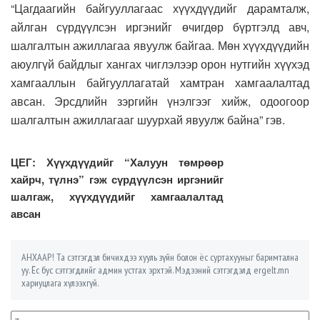
“Цагдаагийн байгууллагаас хүүхдүүдийг дарамталж,
айлган сүрдүүлсэн иргэнийг өчигдөр бүртгэлд авч,
шалгалтын ажиллагаа явуулж байгаа. Мөн хүүхдүүдийн
аюулгүй байдлыг хангах чиглэлээр орон нутгийн хүүхэд
хамгааллын байгууллагатай хамтран хамгаалалтад
авсан. Эрсдлийн зэргийн үнэлгээг хийж, одоогоор
шалгалтын ажиллагааг шуурхай явуулж байна” гэв.
ЦЕГ: Хүүхдүүдийг “Халуун төмрөөр
хайрч, түлнэ” гэж сүрдүүлсэн иргэнийг
шалгаж, хүүхдүүдийг хамгаалалтад
авсан
АНХААР! Та сэтгэгдэл бичихдээ хууль зүйн болон ёс суртахууныг баримтална
уу. Ёс бус сэтгэгдлийг админ устгах эрхтэй. Мэдээний сэтгэгдэлд ergelt.mn
хариуцлага хүлээхгүй.