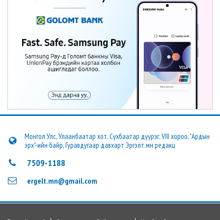
Монгол Улс, Улаанбаатар хот, Сүхбаатар дүүрэг, VIII хороо, "Ардын
эрх"-ийн байр, Гуравдугаар давхарт Эргэлт.мн редакц
7509-1188
ergelt.mn@gmail.com