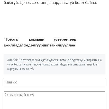
байхгүй. Цэнэглэх станц шаардлагагүй болж байна.
“Тоёота” компани устөрөгчөөр
ажилладаг хөдөлгүүрийг танилцууллаа
АНХААР! Та сэтгэгдэл бичихдээ хууль зүйн болон ёс суртахууныг баримтална
уу. Ёс бус сэтгэгдлийг админ устгах эрхтэй. Мэдээний сэтгэгдэлд ergelt.mn
хариуцлага хүлээхгүй.