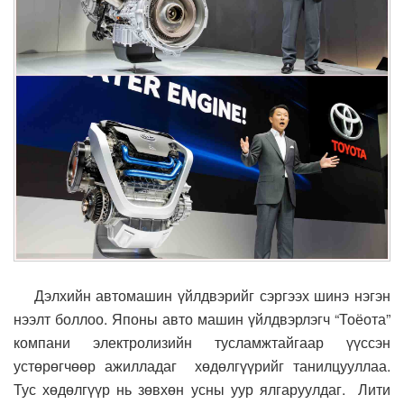
Дэлхийн автомашин үйлдвэрийг сэргээх шинэ нэгэн
нээлт боллоо. Японы авто машин үйлдвэрлэгч “Тоёота”
компани электролизийн тусламжтайгаар үүссэн
устөрөгчөөр ажилладаг хөдөлгүүрийг танилцууллаа.
Тус хөдөлгүүр нь зөвхөн усны уур ялгаруулдаг. Лити