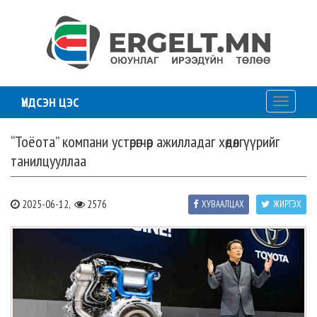
ҮНДСЭН ЦЭС
Toggle
navigati
“Тоёота” компани устөрөгчөөр ажилладаг хөдөлгүүрийг
танилцууллаа
2025-06-12,
2576
ХУВААЛЦАХ
ЖИРГЭХ