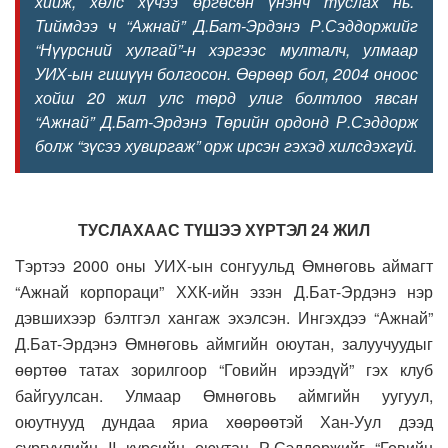
хийж, хөлс хүчээ өргөсөн үнэнч туслах нь.
Тиймдээ ч “Ажнай” Д.Бат-Эрдэнэ Р.Сэддоржийг
“Нүүрсний хулгай”-н хэргээс мулталч, улмаар
УИХ-ын гишүүн болгосон. Өөрөөр бол, 2004 оноос
хойш 20 жил улс төрд улиг болтлоо явсан
“Ажнай” Д.Бат-Эрдэнэ Төрийн ордонд Р.Сэддорж
болж “зүсээ хувиргаж” орж ирсэн гэхэд хилсдэхгүй.
ТУСЛАХААС ТҮШЭЭ ХҮРТЭЛ 24 ЖИЛ
Тэртээ 2000 оны УИХ-ын сонгуульд Өмнөговь аймагт
“Ажнай корпораци” ХХК-ийн эзэн Д.Бат-Эрдэнэ нэр
дэвшихээр бэлтгэл хангаж эхэлсэн. Ингэхдээ “Ажнай”
Д.Бат-Эрдэнэ Өмнөговь аймгийн оюутан, залуучуудыг
өөртөө татах зорилгоор “Говийн ирээдүй” гэх клуб
байгуулсан. Улмаар Өмнөговь аймгийн уугуул,
оюутнууд дундаа яриа хөөрөөтэй Хан-Уул дээд
сургуулийн II курсийн оюутан Р.Сэддоржийг “Говийн