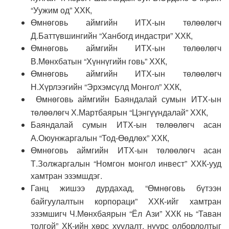
“Уужим од” ХХК,
Өмнөговь аймгийн ИТХ-ын төлөөлөгч
Д.Баттүвшингийн “Ханбогд индастри” ХХК,
Өмнөговь аймгийн ИТХ-ын төлөөлөгч
В.Мөнхбатын “Хүннүгийн говь” ХХК,
Өмнөговь аймгийн ИТХ-ын төлөөлөгч
Н.Хүрлээгийн “Эрхэмсүлд Монгол” ХХК,
Өмнөговь аймгийн Баяндалай сумын ИТХ-ын
төлөөлөгч Х.Мартбаярын “Цэнгүүндалай” ХХК,
Баяндалай сумын ИТХ-ын төлөөлөгч асан
А.Оюунжаргалын “Тод-Өөдлөх” ХХК,
Өмнөговь аймгийн ИТХ-ын төлөөлөгч асан
Т.Золжаргалын “Номгон монгол инвест” ХХК-ууд
хамтран эзэмшдэг.
Ганц жишээ дурдахад, “Өмнөговь бүтээн
байгуулалтын корпораци” ХХК-ийг хамтран
эзэмшигч Ч.Мөнхбаярын “Ёл Ази” ХХК нь “Таван
толгой” ХК-ийн хөрс хуулалт, нүүрс олборлолтыг