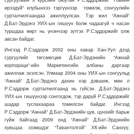
ирээдүй” клубынхээ тэргүүнээр томилж, сонгуулийн
сурталчилгаандаа ажиллуулсан. Тэр жил “Ажнай”
Д.Бат-Эрдэнэ УИХ-ын гишүүн болж чадаагүй ч насан
туршдаа өөрт нь үнэнчээр зүтгэх Р.Сэддоржийг олж
авсан байдаг.
Ингээд Р.Сэддорж 2002 оны хавар Хан-Уул дээд
сургуулийг төгсмөгцөө Д.Бат-Эрдэнийн “Ажнай
корпораци”-ийн Маркетингийн албаны даргаар
ажиллаж эхэлсэн. Улмаар 2004 оны УИХ-ын сонгуульд
“Ажнай” Д.Бат-Эрдэнэ дахин нэр дэвшиж, мөн л
Р.Сэддорж сурталчилгаанд нь гүйсэн. Д.Бат-Эрдэнэ
УИХ-ын гишүүнээр сонгогдож, тэр даруй Р.Сэддоржийг
шадар туслахаараа томилсон байдаг. Ингээд
Р.Сэддорж “Ажнай” Д.Бат-Эрдэнийн цув, цүнхийг барьж
гүйж байгаад 2009 онд “Ажнай” Д.Бат-Эрдэнийн
хувьцаа эзэмшдэг “Тавантолгой” ХК-ийн Санхүү,