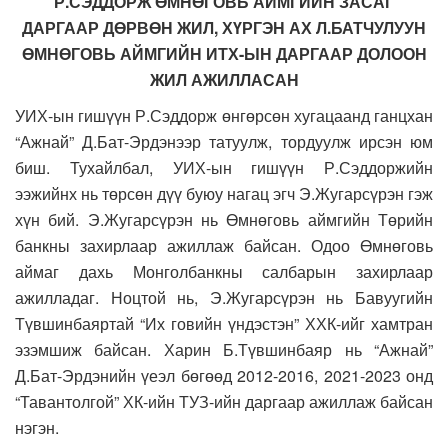
Р.СЭДДОРЖ ӨМНӨГОВЬ АЙМГИЙН ЗАСАГ
ДАРГААР ДӨРВӨН ЖИЛ, ХҮРГЭН АХ Л.БАТЧУЛУУН
ӨМНӨГОВЬ АЙМГИЙН ИТХ-ЫН ДАРГААР ДОЛООН
ЖИЛ АЖИЛЛАСАН
УИХ-ын гишүүн Р.Сэддорж өнгөрсөн хугацаанд ганцхан
“Ажнай” Д.Бат-Эрдэнээр татуулж, тордуулж ирсэн юм
биш. Тухайлбал, УИХ-ын гишүүн Р.Сэддоржийн
ээжийнх нь төрсөн дүү буюу нагац эгч Э.Жугарсүрэн гэж
хүн бий. Э.Жугарсүрэн нь Өмнөговь аймгийн Төрийн
банкны захирлаар ажиллаж байсан. Одоо Өмнөговь
аймаг дахь Монголбанкны салбарын захирлаар
ажилладаг. Ноцтой нь, Э.Жугарсүрэн нь Бавуугийн
Түвшинбаяртай “Их говийн үндэстэн” ХХК-ийг хамтран
эзэмшиж байсан. Харин Б.Түвшинбаяр нь “Ажнай”
Д.Бат-Эрдэнийн үеэл бөгөөд 2012-2016, 2021-2023 онд
“Тавантолгой” ХК-ийн ТУЗ-ийн даргаар ажиллаж байсан
нэгэн.