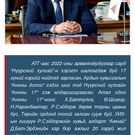
АТГ-аас 2022 оны арванхоёрдугаар сард
“Нүүрсний хулгай”-н хэрэгт шалгагдаж буй 17
хүний нэрийг нийтэд зарласан. Ардын хувьсгалын
“Анхны долоо” гэдэг шиг тэд Нүүрсний хулгайн
“Анхны 17” гэж алдаршицгаасан. Атал одоо
“Анхны 17”-ноос Х.Баттулга, Ө.Шижир,
Н.Наранбаатар, Р.Сэддорж дөрөв торны цаана
бус, Төрийн ордонд тохой залган сууж буй. УИХ-
ын гишүүн Р.Сэддоржийн хувьд, алдарт “Ажнай”
Д.Бат-Эрдэнийн хар бор ажлыг 20 гаруй жил