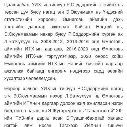
Цаашилбал, УИХ-ын гишүүн Р.Сэддоржийн ээжийнх нь
төрсөн дүү буюу нагац эгч Э.Оюунмаам нь Үндэсний
статистикийн хорооны Өмнөговь аймгийн дахь
хэлтсийн даргаар ажиллаж байсан. Ноцтой нь,
Э.Оюунмаамын нөхөр буюу Р.Сэддоржийн хүргэн ах
Л.Батчулуун нь 2008-2012, 2013-2016 онд Өмнөговь
аймгийн ИТХ-ын даргаар, 2016-2020 онд Өмнөговь
аймгийн ИТХ-ын тэргүүлэгчээр, 2020 оноос хойш
Өмнөговь аймгийн ИТХ-ын Нарийн бичгийн даргаар
ажиллаж байгаад өнгөрөгч нэгдүгээр сард өөрийн
хүсэлтээр чөлөөлөгдсөн.
Өөрөөр хэлбэл, УИХ-ын гишүүн Р.Сэддоржийн нагац
эгч Э.Оюунмаамын нөхөр Л.Батчулуун нь Өмнөговь
аймгийн ИТХ-ын даргаар долоон жил ажилласан нэгэн
бол, нөгөө нагац эгч Э.Жугарсүрэн нь “Тавантолгой” ХК-
ийн ТУЗ-ийн дарга асан Б.Түвшинбаяртай халаас
нэгтэй явж ирсэн. Тэгэхээр УИХ-ын гишүүн