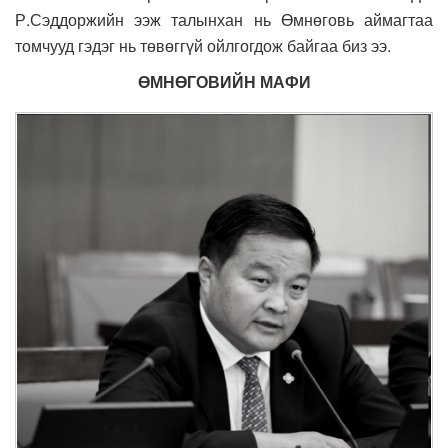
Р.Сэддоржийн ээж талынхан нь Өмнөговь аймагтаа
томчууд гэдэг нь төвөггүй ойлгогдож байгаа биз ээ.
ӨМНӨГОВИЙН МАФИ