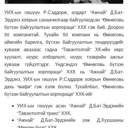
УИХ-ын гишүүн Р.Сэддорж, алдарт “Ажнай” Д.Бат-
Эрдэнэ хоёрын санаачилгаар байгуулагдсан “Өмнөговь
бүтээн байгуулалтын корпораци” ХХК гэж бий. Доороо
50 компанитай. Тухайн 50 компани нь Өмнөговь
аймгийн барилга, бүтээн байгуулалтын тендерүүдийг
хувааж авахаас гадна “Тавантолгой” ХК-ийн хөрс
хуулалт, нүүрс олборлолт, нүүрс тээврийн ажлыг
хувааж гүйцэтгэдэг. Үндсэндээ “Өмнөговь бүтээн
байгуулалтын корпораци” ХХК нь “Ажнай” Д.Бат-
Эрдэнэ, УИХ-ын гишүүн Р.Сэддорж хоёрын Өмнөговь
дахь “мафи” гэж хэлж болно. Тухайлбал, “Өмнөговь
бүтээн байгуулалтын корпораци” ХХК-ийг
УИХ-ын гишүүн асан “Ажнай” Д.Бат-Эрдэнийн
“Тавантолгой транс” ХХК,
“Ажнай” Д.Бат-Эрдэнийн ээж Д.Хуушааны
“Мөнгөн буур” ХХК,