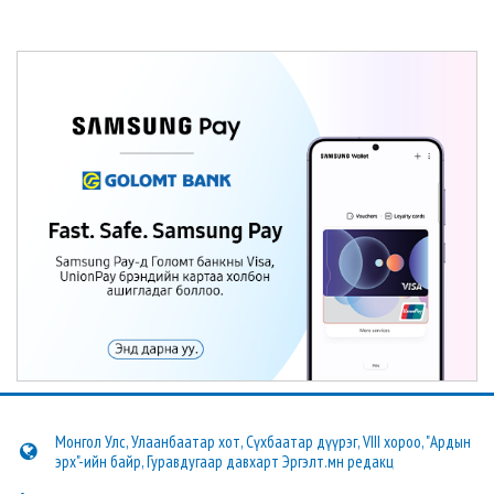
Монгол Улс, Улаанбаатар хот, Сүхбаатар дүүрэг, VIII хороо, "Ардын
эрх"-ийн байр, Гуравдугаар давхарт Эргэлт.мн редакц