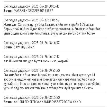
Сэтгэгдэл үлдээсэн: 2025-06-28 00:03:43
Зочин:
MASSAJLN SEKSEER80955877
Сэтгэгдэл үлдээсэн: 2025-06-27 11:05:59
Жамсран:
Хагас нь путуу бна. Сэддоржийн тендерийн 10% авдаг
баримттай нь бич. Одоо бгаа энхбат үргэлжлэл нь. Бичих гэж бгаа бол
үнэн бодит юмыг сайн бич. Ингэж дутуу алсан могой битгий болго
Сэтгэгдэл үлдээсэн: 2025-06-26 18:16:57
Зочин:
SAWI80955877
Сэтгэгдэл үлдээсэн: 2025-06-26 16:17:42
аа:
АН-ынхан энэ дор бүтэж үхэх нь ээ, хөөрхий.
Сэтгэгдэл үлдээсэн: 2025-06-26 09:51:30
Гончиг:
Болж л бна ямар Манайхан шиг идчихсэн биш хүрэлсүх 14
тэрбум шийдсэнийг хааш нь хийх гэсэн юм наранбаатар бас нүүрс
хулгайлсан биздээ одоо ордонд сууж л бна идсэн нь харагдахгүй бна
уу.энхболд гэж нэг хулгайч мандахбаяр гэж луйварчингаа бичээч
Сэтгэгдэл үлдээсэн: 2025-06-26 08:15:50
Зочин:
ANUSDI SEKSEER VANXANDI80955877BOOW XXNO