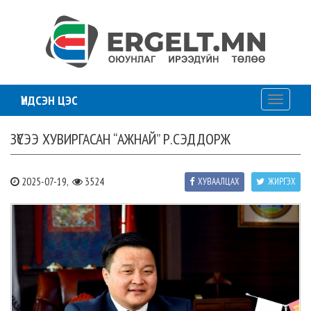
ҮНДСЭН ЦЭС
Toggle
navigati
ЗҮСЭЭ ХУВИРГАСАН “АЖНАЙ” Р.СЭДДОРЖ
2025-07-19,
3524
ХУВААЛЦАХ
ЖИРГЭХ