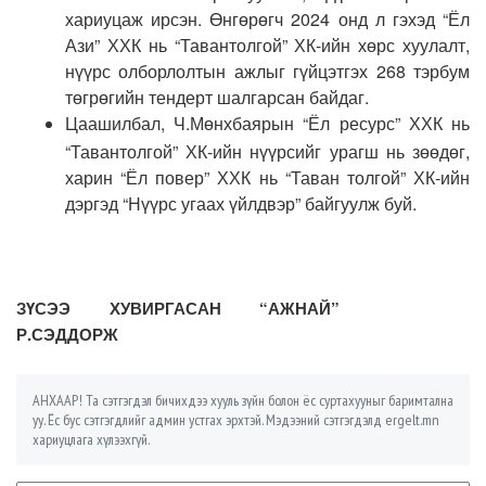
хариуцаж ирсэн. Өнгөрөгч 2024 онд л гэхэд “Ёл
Ази” ХХК нь “Тавантолгой” ХК-ийн хөрс хуулалт,
нүүрс олборлолтын ажлыг гүйцэтгэх 268 тэрбум
төгрөгийн тендерт шалгарсан байдаг.
Цаашилбал, Ч.Мөнхбаярын “Ёл ресурс” ХХК нь
“Тавантолгой” ХК-ийн нүүрсийг урагш нь зөөдөг,
харин “Ёл повер” ХХК нь “Таван толгой” ХК-ийн
дэргэд “Нүүрс угаах үйлдвэр” байгуулж буй.
ЗҮСЭЭ ХУВИРГАСАН “АЖНАЙ”
Р.СЭДДОРЖ
АНХААР! Та сэтгэгдэл бичихдээ хууль зүйн болон ёс суртахууныг баримтална
уу. Ёс бус сэтгэгдлийг админ устгах эрхтэй. Мэдээний сэтгэгдэлд ergelt.mn
хариуцлага хүлээхгүй.