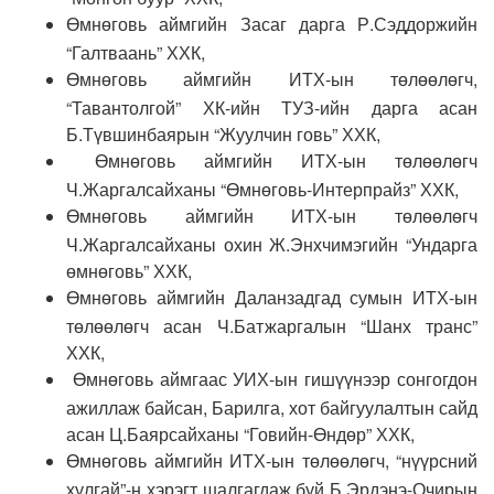
Өмнөговь аймгийн Засаг дарга Р.Сэддоржийн
“Галтваань” ХХК,
Өмнөговь аймгийн ИТХ-ын төлөөлөгч,
“Тавантолгой” ХК-ийн ТУЗ-ийн дарга асан
Б.Түвшинбаярын “Жуулчин говь” ХХК,
Өмнөговь аймгийн ИТХ-ын төлөөлөгч
Ч.Жаргалсайханы “Өмнөговь-Интерпрайз” ХХК,
Өмнөговь аймгийн ИТХ-ын төлөөлөгч
Ч.Жаргалсайханы охин Ж.Энхчимэгийн “Ундарга
өмнөговь” ХХК,
Өмнөговь аймгийн Даланзадгад сумын ИТХ-ын
төлөөлөгч асан Ч.Батжаргалын “Шанх транс”
ХХК,
Өмнөговь аймгаас УИХ-ын гишүүнээр сонгогдон
ажиллаж байсан, Барилга, хот байгуулалтын сайд
асан Ц.Баярсайханы “Говийн-Өндөр” ХХК,
Өмнөговь аймгийн ИТХ-ын төлөөлөгч, “нүүрсний
хулгай”-н хэрэгт шалгагдаж буй Б.Эрдэнэ-Очирын