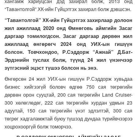
хангамж хариуцсан дэд захирал болж, 2013 онд
“Тавантолгой” ХК-ийн Гүйцэтгэх захирал болж дэвшсэн.
“Тавантолгой” ХК-ийн Гүйцэтгэх захирлаар долоон
жил ажиллаад 2020 онд Өмнөговь аймгийн Засаг
даргаар томилогдсон. Засаг даргаар дөрвөн жил
ажиллаад өнгөрөгч 2024 онд УИХ-ын гишүүн
болсон. Товчхондоо, Р.Сэддорж “Ажнай” Д.Бат-
Эрдэнийн туслах болж, түүнд 24 жил үнэнчээр
зүтгэсний эцэст түшээ болсон нь энэ.
Өнгөрсөн 24 жил УИХ-ын гишүүн Р.Сэддорж хувьдаа
бизнес хийгээгүй боловч өдгөө 750 сая төгрөгийн
дөрвөн орон сууцтай, 200 сая төгрөгийн Land Cruiser-
300 хөлөглөдөг, 222 сая төгрөгийн хурдан удмын 23
адуутай, 150 сая төгрөгийн үнэт эдлэлтэй, 300 сая
төгрөг хадгаламжтай буюу түшээд дундаа түрийвчээрээ
хоцрохооргүй болж томорчээ.