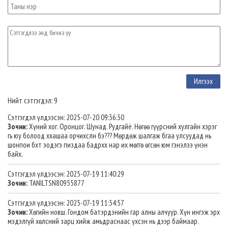
Нийт сэтгэгдэл: 9
Сэтгэгдэл үлдээсэн: 2025-07-20 09:36:30
Зочин:
Хүний хог. Оронцог. Шунад. Рудгайё. Нөгөө гүүрсний хулгайн хэрэг
гь юу болоод ххашаа орчихслн бэ??? Мөрдөж шалгаж бгаа улсуудад нь
шонпои бхт эодэгэ пиздаа бадрхх нар их мөггө өгсөн юм гэнэлээ үнэн
байх.
Сэтгэгдэл үлдээсэн: 2025-07-19 11:40:29
Зочин:
TANILTSN80955877
Сэтгэгдэл үлдээсэн: 2025-07-19 11:34:57
Зочин:
Хөгийн новш. Гондом батэрдэнийн гар алны алчуур. Хүн ингэж эрх
мэдэлгүй хөлсний зарц хийж амьдраснаас үхсэн нь дээр баймаар.