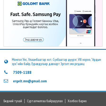
Монгол Улс, Улаанбаатар хот, Сүхбаатар дүүрэг, VIII хороо, "Ардын
эрх"-ийн байр, Гуравдугаар давхарт Эргэлт.мн редакц
7509-1188
ergelt.mn@gmail.com
Бидний тухай
Сурталчилгаа байршуулах
Холбоо барих