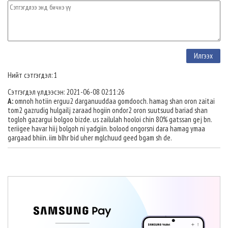
Нийт сэтгэгдэл: 1
Сэтгэгдэл үлдээсэн: 2021-06-08 02:11:26
A:
omnoh hotiin erguu2 darganuuddaa gomdooch. hamag shan oron zaitai
tom2 gazrudig hulgailj zaraad hogiin ondor2 oron suutsuud bariad shan
togloh gazargui bolgoo bizde. us zailulah hooloi chin 80% gatssan gej bn.
teriigee havar hiij bolgoh ni yadgiin. bolood ongorsni dara hamag ymaa
gargaad bhiin. iim blhr bid uher mglchuud geed bgam sh de.