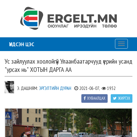
ҮНДСЭН ЦЭС
Toggle
navigati
Ус зайлуулах хоолойгүй Улаанбаатарчууд үерийн усанд
"урсах нь" ХОТЫН ДАРГА АА
Э. ДАШНЯМ:
ЭРГЭЛТИЙН ДУРАН
2021-06-07,
1952
ХУВААЛЦАХ
ЖИРГЭХ