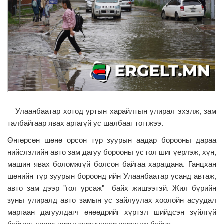
Улаанбаатар хотод уртын харайлтын улирал эхэлж, зам
талбайгаар явах аргагүй ус шалбааг тогтжээ.
Өнгөрсөн шөнө орсон түр зуурын аадар борооны дараа
нийслэлийн авто зам дагуу борооны ус гол шиг үерлэж, хүн,
машин явах боломжгүй болсон байгаа харагдана. Ганцхан
шөнийн түр зуурын бороонд ийн Улаанбаатар усанд автаж,
авто зам дээр "гол урсаж" байх жишээтэй. Жил бүрийн
зуны улиралд авто замын ус зайлуулах хоолойн асуудал
маргаан дагуулдагч өнөөдрийг хүртэл шийдсэн зүйлгүй
байгааг доорх гэрэл зургуудаар харуулж байна.