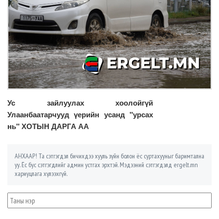
Ус зайлуулах хоолойгүй
Улаанбаатарчууд үерийн усанд "урсах
нь" ХОТЫН ДАРГА АА
АНХААР! Та сэтгэгдэл бичихдээ хууль зүйн болон ёс суртахууныг баримтална
уу. Ёс бус сэтгэгдлийг админ устгах эрхтэй. Мэдээний сэтгэгдэлд ergelt.mn
хариуцлага хүлээхгүй.