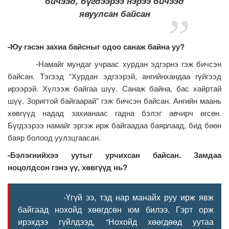
бичээд, бүгдээрээ нэрээ бичээд
явуулсан байсан
-
Юу
гэсэн
захиа
байсныг
одоо
санаж
байна
уу
?
-Намайг мундаг учраас хурдан эдгэрнэ гэж бичсэн
байсан. Тэгээд “Хурдан эдгээрэй, ангийнхандаа гүйгээд
ирээрэй. Хүлээж байгаа шүү. Санаж байна, бас хайртай
шүү. Зоригтой байгаарай” гэж бичсэн байсан. Ангийн маань
хөвгүүд надад захианаас гадна бэлэг авчирч өгсөн.
Бүгдээрээ намайг эргэж ирж байгаадаа баярлаад, бид бөөн
баяр болоод уулзцгаасан.
-
Бэлэгнийхээ
уутыг
урчихсан
байсан
.
Замдаа
ноцолдсон
гэнэ
үү
,
хөвгүүд
нь
?
-Үгүй ээ, тэд нар манайх руу ирж явж
байгаад нохойд хөөгдсөн юм билээ. Гэрт орж
ирэхдээ гүйлдээд, “Нохойд хөөгдөөд уутаа