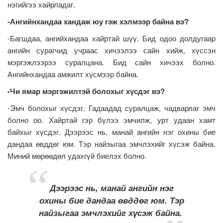
нэгийгээ хайрладаг.
-
Ангийнхандаа
хандаж
юу
гэж
хэлмээр
байна
вэ
?
-Багшдаа, ангийхандаа хайртай шүү. Бид одоо долдугаар
ангийн сурагчид учраас хичээлээ сайн хийж, хүссэн
мэргэжлээрээ суралцана. Бид сайн хичээх болно.
Ангийнхандаа амжилт хүсмээр байна.
-
Чи
ямар
мэргэжилтэй
болохыг
хүсдэг
вэ
?
-Эмч болохыг хүсдэг. Гадаадад суралцаж, чадварлаг эмч
болно оо. Хайртай гэр бүлээ эмчилж, урт удаан хамт
байхыг хүсдэг. Дээрээс нь, манай ангийн нэг охины бие
дандаа өвддөг юм. Тэр найзыгаа эмчлэхийг хүсэж байна.
Миний мөрөөдөл удахгүй биелэх болно.
Дээрээс нь, манай ангийн нэг
охины бие дандаа өвддөг юм. Тэр
найзыгаа эмчлэхийг хүсэж байна.