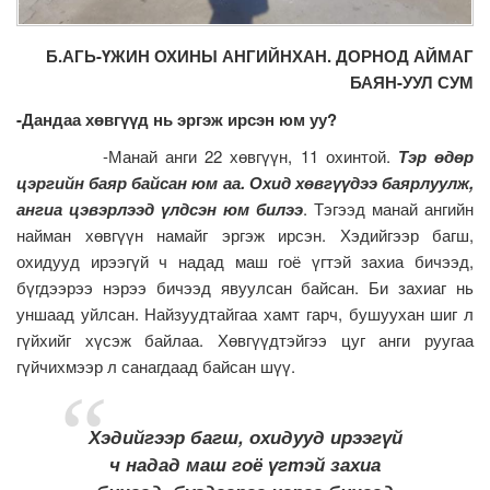
Б.АГЬ-ҮЖИН ОХИНЫ АНГИЙНХАН. ДОРНОД АЙМАГ
БАЯН-УУЛ СУМ
-
Дандаа
хөвгүүд
нь
эргэж
ирсэн
юм
уу
?
-Манай анги 22 хөвгүүн, 11 охинтой.
Тэр өдөр
цэргийн баяр байсан юм аа. Охид хөвгүүдээ баярлуулж,
ангиа цэвэрлээд үлдсэн юм билээ
. Тэгээд манай ангийн
найман хөвгүүн намайг эргэж ирсэн. Хэдийгээр багш,
охидууд ирээгүй ч надад маш гоё үгтэй захиа бичээд,
бүгдээрээ нэрээ бичээд явуулсан байсан. Би захиаг нь
уншаад уйлсан. Найзуудтайгаа хамт гарч, бушуухан шиг л
гүйхийг хүсэж байлаа. Хөвгүүдтэйгээ цуг анги руугаа
гүйчихмээр л санагдаад байсан шүү.
Хэдийгээр багш, охидууд ирээгүй
ч надад маш гоё үгтэй захиа