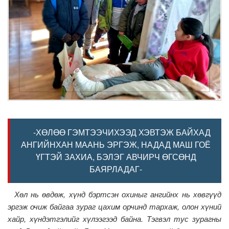
-ХӨЛӨӨ ГЭМТЭЭЧИХЭЭД ХЭВТЭЖ БАЙХАД
АНГИЙНХАН МААНЬ ЭРГЭЖ, НАДАД МАШ ГОЁ
ҮГТЭЙ ЗАХИА, БЭЛЭГ АВЧИРЧ ӨГСӨНД
БАЯРЛАДАГ-
Хөл нь өвдөж, хүнд бэртсэн охиныг ангийнх нь хөвгүүд
эргэж очиж байгаа зураг цахим орчинд тархаж, олон хүний
хайр, хүндэтгэлийг хүлээгээд байна. Тэгвэл тус зурагны