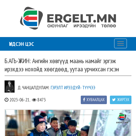
ҮНДСЭН ЦЭС
Toggle
navigati
Б.АГЬ-ҮЖИН: Ангийн хөвгүүд маань намайг эргэж
ирэхдээ нохойд хөөгдөөд, уутаа урчихсан гэсэн
Д. ЧАНЦАЛДУЛАМ:
ГЭРЭЛТ ИРЭЭДҮЙ- ТҮҮЧЭЭ
2023-06-21,
8473
ХУВААЛЦАХ
ЖИРГЭХ