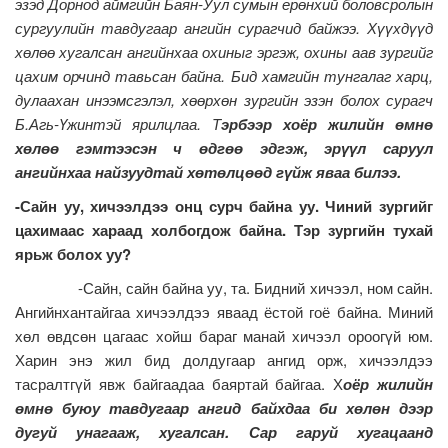
эзэд Дорнод аймгийн Баян-Уул сумын ерөнхий боловсролын
сургуулийн тавдугаар ангийн сурагчид байжээ. Хүүхдүүд
хөлөө хугалсан ангийнхаа охиныг эргэж, охины аав зургийг
цахим орчинд тавьсан байна. Бид хамгийн тунгалаг харц,
дулаахан инээмсгэлэл, хөөрхөн зургийн эзэн болох сурагч
Б.Агь-Үжинтэй ярилцлаа. Т
эрбээр хоёр жилийн өмнө
хөлөө гэмтээсэн ч өдгөө эдгэж, эрүүл саруул
ангийнхаа найзуудтай хөтөлцөөд гүйж яваа билээ.
-
Сайн
уу
,
хичээлдээ
онц
сурч
байна
уу
.
Чиний
зургийг
цахимаас
хараад
холбогдож
байна
.
Тэр
зургийн
тухай
ярьж
болох
уу
?
-Сайн, сайн байна уу, та. Бидний хичээл, ном сайн.
Ангийнхантайгаа хичээлдээ яваад ёстой гоё байна. Миний
хөл өвдсөн цагаас хойш бараг манай хичээл ороогүй юм.
Харин энэ жил бид долдугаар ангид орж, хичээлдээ
тасралтгүй явж байгаадаа баяртай байгаа. Х
оёр жилийн
өмнө буюу тавдугаар ангид байхдаа би хөлөн дээр
дугуй унагааж, хугалсан. Сар гаруй хугацаанд