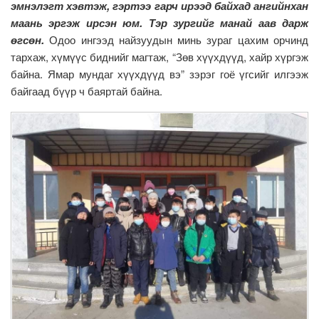
эмнэлэгт хэвтэж, гэртээ гарч ирээд байхад ангийнхан
маань эргэж ирсэн юм. Тэр зургийг манай аав дарж
өгсөн.
Одоо ингээд найзуудын минь зураг цахим орчинд
тархаж, хүмүүс биднийг магтаж, “Зөв хүүхдүүд, хайр хүргэж
байна. Ямар мундаг хүүхдүүд вэ” зэрэг гоё үгсийг илгээж
байгаад бүүр ч баяртай байна.