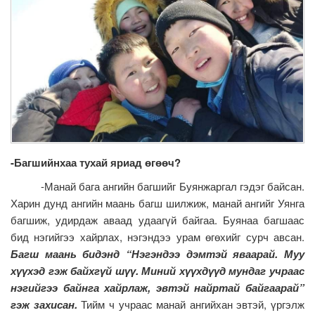
-
Багшийнхаа
тухай
яриад
өгөөч
?
-Манай бага ангийн багшийг Буянжаргал гэдэг байсан.
Харин дунд ангийн маань багш шилжиж, манай ангийг Уянга
багшиж, удирдаж аваад удаагүй байгаа. Буянаа багшаас
бид нэгийгээ хайрлах, нэгэндээ урам өгөхийг сурч авсан.
Багш маань бидэнд “Нэгэндээ дэмтэй яваарай. Муу
хүүхэд гэж байхгүй шүү. Миний хүүхдүүд мундаг учраас
нэгийгээ байнга хайрлаж, эвтэй найртай байгаарай”
гэж захисан.
Тийм ч учраас манай ангийхан эвтэй, үргэлж