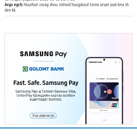
Avga egch:
Huurhun zurag shuu. nohoid huugduud toroo ursan yum bna sh
dee kk