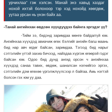
урчихлаа” гэж хэлсэн. Манай энэ хавьд хаздаг
нохой ихтэй болохоор тэр хэд нохойд хөөгдөж,
уутаа урсан нь үнэн байх аа.
-
Танай
ангийнхан
өвдсөн
хүүхдүүдээ
байнга
эргэдэг
үү
?
-Тийм ээ, бидэнд заримдаа мөнгө байдаггүй юм.
Ангийнхаа хүүхдэд авиачиж өгөх бэлгийг ангийн багш маань
бид нар авч өгдөг байсан, заримдаа. Тэгээд бид нарыг
сэтгэлийн үгтэй захиа бичээд, найздаа хүргэж өгөөрэй гэдэг
байсан юм. Одоо бид дунд ангид орсон ч ангийнхаа
хүүхдэд санаа тавих, өвдөж, шаналсан нэгнийгээ эргэх,
сэтгэлийн дэм өгөхөө үргэлжлүүлсээр л байгаа. Амь нэгтэй
болсон гэх юм уу даа.