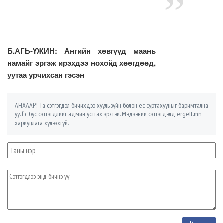
Б.АГЬ-ҮЖИН: Ангийн хөвгүүд маань
намайг эргэж ирэхдээ нохойд хөөгдөөд,
уутаа урчихсан гэсэн
АНХААР! Та сэтгэгдэл бичихдээ хууль зүйн болон ёс суртахууныг баримтална
уу. Ёс бус сэтгэгдлийг админ устгах эрхтэй. Мэдээний сэтгэгдэлд ergelt.mn
хариуцлага хүлээхгүй.