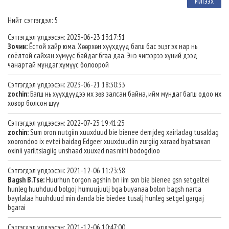
Нийт сэтгэгдэл: 5
Сэтгэгдэл үлдээсэн: 2023-06-23 13:17:51
Зочин:
Ёстой хайр юма. Хөөрхөн хүүхдүүд багш бас эцэг эх нар нь
соёлтой сайхан хүмүүс байдаг бгаа даа. Энэ чигээрээ хүний дээд
чанартай мундаг хүмүүс болоорой
Сэтгэгдэл үлдээсэн: 2023-06-21 18:30:33
zochin:
Багш нь хүүхдүүдээ их зөв залсан байна, ийм мундаг багш одоо их
ховор болсон шүү
Сэтгэгдэл үлдээсэн: 2022-07-23 19:41:23
zochin:
Sum oron nutgiin xuuxduud bie bienee demjdeg xairladag tusaldag
xoorondoo ix evtei baidag Edgeer xuuxduudiin zurgiig xaraad byatsaxan
oxinii yariltslagiig unshaad xuuxed nas mini bodogdloo
Сэтгэгдэл үлдээсэн: 2021-12-06 11:23:58
Bagsh B.Tse:
Huurhun torgon agshin bn iim sxn bie bienee gsn setgeltei
hunleg huuhduud bolgoj humuujuulj bga buyanaa bolon bagsh narta
bayrlalaa huuhduud min danda bie biedee tusalj hunleg setgel gargaj
bgarai
Сэтгэгдэл үлдээсэн: 2021-12-06 10:47:00