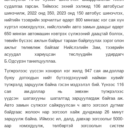
судалгаа гарсан. Тиймээс эхний ээлжид 106 автобусыг
шинэчилж, 2022 онд 350, 2023 онд 150 автобус шинэчлэх,
нийтийн тээврийн зорчилтыг өдөрт 800 мянгаас нэг сая хүн
хүртэл нэмэгдүүлэх, нийслэлийн авто замын даацыг өдөрт
650 мянган автомашин нэвтрэх сүлжээний даацтай болгох,
төвийн бүсээс ажлын байрыг тараан байрлуулах зэрэг олон
ажлыг төлөвлөж байгааг Нийслэлийн Зам, тээврийн
асуудал хариуцсан төслүүдийн удирдагч
Б.Одсүрэн танилцууллаа.
Түгжрэлээс үүссэн хохирол нэг жилд 947 сая ам.доллар
буюу дотоодын нийт бүтээгдэхүүний найман хувийг
түгжрэлд зарцуулж байна гэсэн мэдээлэл бий. Үүнээс 116
сая ам.доллар нь зөвхөн түгжрэлээс
үүдсэн шатахууны шаталтад зарцуулагдаж байгаа аж.
Авто замын сүлжээг сайжруулсан ч авто зогсоол дутмаг
байдгаас жолооч нар зогсоол хайж дунджаар 26 минут
зарцуулж байна. Иймээс ил, далд, давхар зогсоолыг 5000-
аар нэмэгдүүлж, төлбөртэй зогсоолын систем