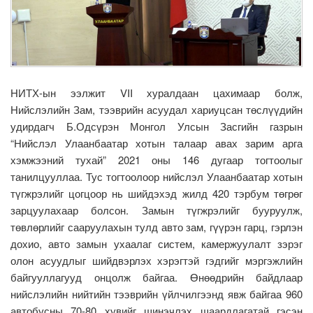
НИТХ-ын ээлжит VII хуралдаан цахимаар болж,
Нийслэлийн Зам, тээврийн асуудал хариуцсан төслүүдийн
удирдагч Б.Одсүрэн Монгол Улсын Засгийн газрын
“Нийслэл Улаанбаатар хотын талаар авах зарим арга
хэмжээний тухай” 2021 оны 146 дугаар тогтоолыг
танилцууллаа. Тус тогтоолоор нийслэл Улаанбаатар хотын
түгжрэлийг цогцоор нь шийдэхэд жилд 420 тэрбум төгрөг
зарцуулахаар болсон. Замын түгжрэлийг бууруулж,
төвлөрлийг сааруулахын тулд авто зам, гүүрэн гарц, гэрлэн
дохио, авто замын ухаалаг систем, камержуулалт зэрэг
олон асуудлыг шийдвэрлэх хэрэгтэй гэдгийг мэргэжлийн
байгууллагууд онцолж байгаа. Өнөөдрийн байдлаар
нийслэлийн нийтийн тээврийн үйлчилгээнд явж байгаа 960
автобусны 70-80 хувийг шинэчлэх шаардлагатай гэсэн