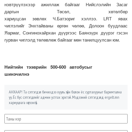
нэвтрүүлэхээр ажиллаж байгааг Нийслэлийн Засаг
даргын Төсөл, хөтөлбөр
хариуцсан зөвлөх Ч.Батзориг хэллээ. LRT явах
чиглэлийг Энхтайваны өргөн чөлөө, Долоон буудлаас
Яармаг, Сонгинохайрхан дүүргээс Баянзүрх дүүрэг гэсэн
гурван чиглэлд төлөвлөж байгааг мөн танилцуулсан юм.
Нийтийн тээврийн 500-600 автобусыг
шинэчилнэ
АНХААР! Та сэтгэгдэл бичихдээ хууль зүйн болон ёс суртахууныг баримтална
уу. Ёс бус сэтгэгдлийг админ устгах эрхтэй. Мэдээний сэтгэгдэлд ergelt.mn
хариуцлага хүлээхгүй.