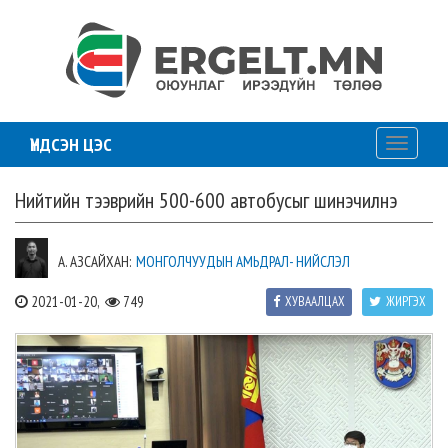
ҮНДСЭН ЦЭС
Toggle
navigati
Нийтийн тээврийн 500-600 автобусыг шинэчилнэ
А. АЗСАЙХАН:
МОНГОЛЧУУДЫН АМЬДРАЛ- НИЙСЛЭЛ
2021-01-20,
749
ХУВААЛЦАХ
ЖИРГЭХ