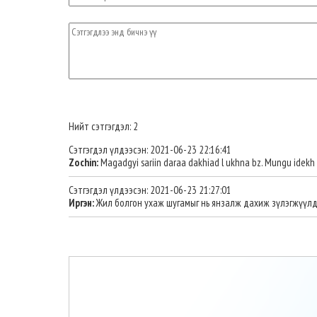
Нийт сэтгэгдэл: 2
Сэтгэгдэл үлдээсэн: 2021-06-23 22:16:41
Zochin:
Magadgyi sariin daraa dakhiad l ukhna bz. Mungu idekh
Сэтгэгдэл үлдээсэн: 2021-06-23 21:27:01
Иргэн:
Жил болгон ухаж шугамыг нь янзалж дахиж зүлэгжүүлдэ