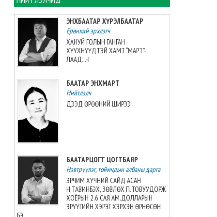
хийжээ
2026-08-07 10:16:21
ЭНХБААТАР ХҮРЭЛБААТАР
Ерөнхий эрхлэгч
Б.Шарав агсны гэргий
ХАНУЙ ГОЛЫН ГАНГАН
Д.ГАНЧИМЭГ: Хань минь “Төр
ХҮҮХНҮҮДТЭЙ ХАМТ “МАРТ”-
намайг үнэлж байхад би
ЛААД...-I
хүндлэхгүй бол болохгүй”
гээд эцсийнхээ хүчийг
БААТАР ЭНХМАРТ
шавхаж, өөрөө шагналаа авсан
Нийтлэлч
2026-08-07 08:24:12
ДЭЭД ӨРӨӨНИЙ ШИРЭЭ
“INTERNATIONAL SHINE CUP
2026”-гаас 7 алт, 7 мөнгө, 5
хүрэл медаль хүртжээ
2026-08-07 08:19:30
БААТАРЦОГТ ЦОГТБАЯР
Нэвтрүүлэг, тоймчдын албаны дарга
Камбож Улс 2028 оны Азийн
аваргыг зохион байгуулах
ЭРЧИМ ХҮЧНИЙ САЙД АСАН
эрхийг авлаа
Н.ТАВИНБЭХ, ЗӨВЛӨХ П.ТОВУУДОРЖ
2026-08-07 07:51:49
ХОЁРЫН 2.6 САЯ АМ.ДОЛЛАРЫН
ЭРҮҮГИЙН ХЭРЭГ ХЭРХЭН ӨРНӨСӨН
БЭ