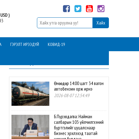
USD )
93
А
ГЭРЭЛТ ИРЭЭДҮЙ
КОВИД-19
ШИНЭ МЭДЭЭ
Өнөөдөр 14:00 цагт 34 вагон
автобензин орж ирнэ
2026-08-07 12:54:49
Б.Пүрэвдагва: Найман
салбарын 103 үйлчилгээний
бүртгэлийг цуцалснаар
бизнес эрхлэхэд таатай
нөхцөл бүрдэнэ