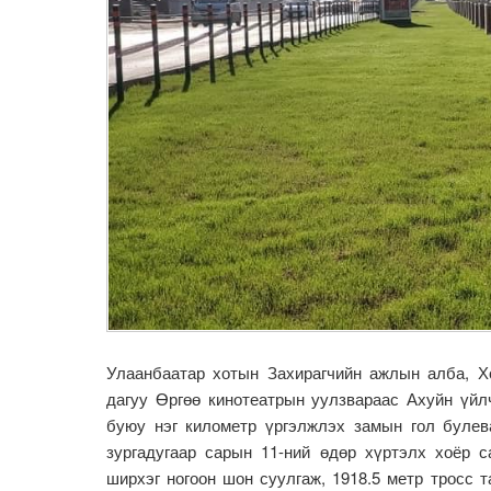
Улаанбаатар хотын Захирагчийн ажлын алба, 
дагуу Өргөө кинотеатрын уулзвараас Ахуйн үйл
буюу нэг километр үргэлжлэх замын гол булев
зургадугаар сарын 11-ний өдөр хүртэлх хоёр с
ширхэг ногоон шон суулгаж, 1918.5 метр тросс т