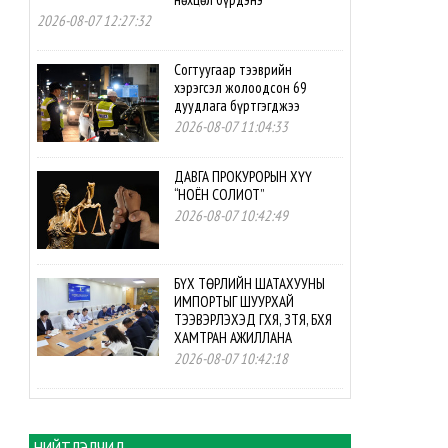
2026-08-07 12:27:32
Согтуугаар тээврийн
хэрэгсэл жолоодсон 69
дуудлага бүртгэгджээ
2026-08-07 11:04:33
ДАВГА ПРОКУРОРЫН ХҮҮ
“НОЁН СОЛИОТ”
2026-08-07 10:42:49
БҮХ ТӨРЛИЙН ШАТАХУУНЫ
ИМПОРТЫГ ШУУРХАЙ
ТЭЭВЭРЛЭХЭД ГХЯ, ЗТЯ, БХЯ
ХАМТРАН АЖИЛЛАНА
2026-08-07 10:42:18
БНСУ-ын буцалтгүй
тусламжийн төслийн
хэрэгжилтэд мониторинг
НИЙТЛЭЛЧИД