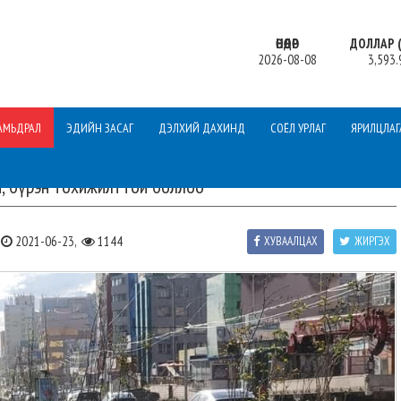
ӨНӨӨДӨР
ДОЛЛАР (
2026-08-08
3,593.
АМЬДРАЛ
ЭДИЙН ЗАСАГ
ДЭЛХИЙ ДАХИНД
СОЁЛ УРЛАГ
ЯРИЛЦЛАГ
й, бүрэн тохижилттой боллоо
2021-06-23,
1144
ХУВААЛЦАХ
ЖИРГЭХ