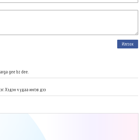
 arga gee bz dee.
г. Хэдэн ч удаа ингэв дээ