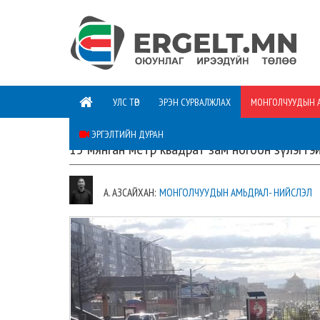
УЛС ТӨР
ЭРЭН СУРВАЛЖЛАХ
МОНГОЛЧУУДЫН 
ЭРГЭЛТИЙН ДУРАН
15 мянган метр квадрат зам ногоон зүлэгтэ
А. АЗСАЙХАН:
МОНГОЛЧУУДЫН АМЬДРАЛ- НИЙСЛЭЛ