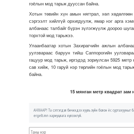
гоёлын мод тарьж дууссан байна.
Хотын төвийн хүн амын нягтрал, хөл хөдөлгөөн
сэргээлт хийлгүй орхигдуулж, ямар нэг арга хэ
албанаас талбайг бүрэн зүлэгжүүлж доороо шуга
торхтой мод тарьжээ.
Улаанбаатар хотын Захирагчийн ажлын албана
уулзвараас баруун тийш Саппорогийн уулзвара
гацуур мод тарьж, иргэдэд зориулсан 5925 метр 
сав хийж, 10 гаруй нэр төрлийн гоёлын мод тарь
байна.
15 мянган метр квадрат зам 
АНХААР! Та сэтгэгдэл бичихдээ хууль зүйн болон ёс суртахууныг ба
ergelt.mn хариуцлага хүлээхгүй.