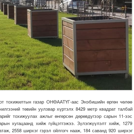
Хот тохижилтын газар ОНӨААТҮГ-аас Энэбишийн өргөн чөлөө
чилгээний төвийн уулзвар хүртэлх 8429 метр квадрат талбай
арийг тохижуулах ажлыг өнгөрсөн дөрөвдүгээр сарын 11-ээс
арын хугацаанд хийж гүйцэтгэжээ. Зүлэгжүүлэлт хийж, 1279
атаж, 2558 ширхэг гэрэл ойлгогч нааж, 184 саванд 920 ширхэг