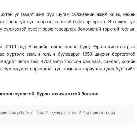
 ихтэй уг газарт жил бүр шугам сүлжээний ажил хийж, нөхөн
мжээ авалгүй сул шороон хөрстэй байсаар ирсэн. Энэ жил тус
м сүлжээтэй хэсэгт зөөж тээвэрлэх боломжтой торхтой гоёлын
ас 2019 онд Аюушийн өргөн чөлөө буюу Өргөө кинотеатрын
ас хүртэлх замын голын булеварьт 1350 ширхэг бортоготой
квадрат явган зам, 4700 метр троссон хашлага, сандал, хогийн
ж, зүлэгжүүлэн арчилгааг тус компани хариуцан өдөр бүр хийж
ногоон зүлэгтэй, бүрэн тохижилттой боллоо
римтална уу. Ёс бус сэтгэгдлийг админ устгах эрхтэй. Мэдээний сэтгэгдэлд