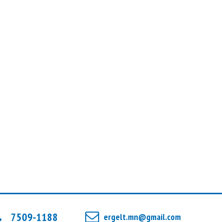
АЛТАНБАЯР АЗСАЙХАН
Сэтгүүлч
Ц.ДЭЛГЭРМАА: ЯРУУ НАЙРАГ МИНИЙ
ШАШИН, ХАМГИЙН ЭРХ ЧӨЛӨӨТЭЙ
ШАШИН
МӨНХБАТ БАТ-ЭРДЭНЭ
Зураглаач
ГАНЦ АСУУЛТ
БОЛД ТЭНҮҮН
Сэтгүүлч
ХӨРШ
ОЮУНГЭРЭЛ ЭРДЭНЭТУНГАЛАГ
Сэтгүүлч
Ү.УНДРАЛ: “FAVWAY” ХАМТДАА
БАЙСАН ЦАГТ Л ШИДЭТ ГАЛ АСДАГ
7509-1188
ergelt.mn@gmail.com
ЮМ ШИГ САНАГДДАГ