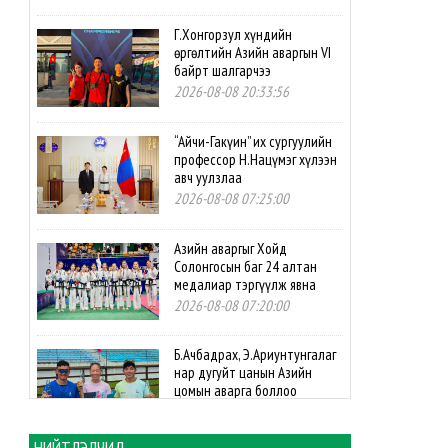
Г.Хонгорзул хүндийн
өргөлтийн Азийн аваргын VI
байрт шалгарчээ
2026-08-08 20:33:56
“Айчи-Гакүин” их сургуулийн
профессор Н.Нацүмэг хүлээн
авч уулзлаа
2026-08-08 07:25:00
Азийн аваргыг Хойд
Солонгосын баг 24 алтан
медалиар тэргүүлж явна
2026-08-08 07:20:00
Б.Ачбадрах, Э.Ариунтунгалаг
нар дугуйт цанын Азийн
цомын аварга боллоо
2026-08-08 07:10:00
НИЙТЛЭЛЧИД