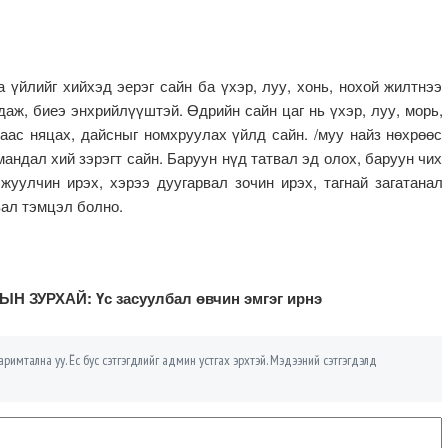
а үйлийг хийхэд эерэг сайн ба үхэр, луу, хонь, нохой жилтнээ
даж, биеэ энхрийлүүштэй. Өдрийн сайн цаг нь үхэр, луу, морь,
ргаас няцах, дайсныг номхруулах үйлд сайн. /муу найз нөхрөөс
мандал хий зэрэгт сайн. Баруун нүд татвал эд олох, баруун чих
жуулчин ирэх, хэрээ дуугарвал зочин ирэх, тагнай загатанал
вал тэмцэл болно.
Н ЗУРХАЙ: Үс засуулбал өвчин эмгэг ирнэ
римтална уу. Ёс бус сэтгэгдлийг админ устгах эрхтэй. Мэдээний сэтгэгдэлд