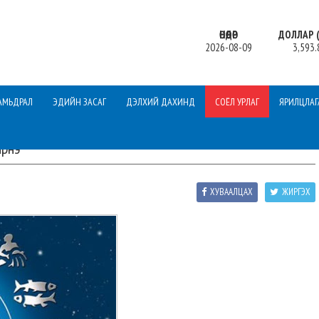
ӨНӨӨДӨР
ДОЛЛАР (
2026-08-09
3,593.
АМЬДРАЛ
ЭДИЙН ЗАСАГ
ДЭЛХИЙ ДАХИНД
СОЁЛ УРЛАГ
ЯРИЛЦЛАГ
ирнэ
ХУВААЛЦАХ
ЖИРГЭХ