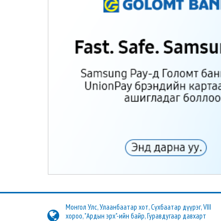
Монгол Улс, Улаанбаатар хот, Сүхбаатар дүүрэг, VIII
хороо, "Ардын эрх"-ийн байр, Гуравдугаар давхарт