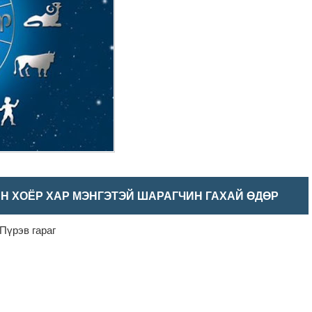
Н ХОЁР ХАР МЭНГЭТЭЙ ШАРАГЧИН ГАХАЙ ӨДӨР
Пүрэв гараг