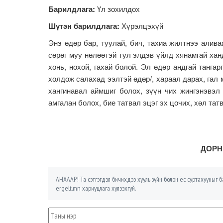
Барилдлага:
Үл зохилдох
Шүтэн барилдлага:
Хүрэлцэхүй
Энэ өдөр бар, туулай, бич, тахиа жилтнээ алива
сөрөг муу нөлөөтэй тул элдэв үйлд хянамгай хан
хонь, нохой, гахай болой. Эл өдөр андгай танга
холдож салахад ээлтэй өдөр/, хараал дарах, гал 
хангинавал аймшиг болох, зүүн чих жингэнэвэл 
амгалан болох, бие татвал эцэг эх цочих, хөл тат
ДОРНЫ
АНХААР! Та сэтгэгдэл бичихдээ хууль зүйн болон ёс суртахууныг ба
ergelt.mn хариуцлага хүлээхгүй.