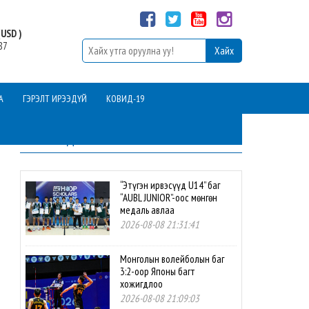
USD )
87
А
ГЭРЭЛТ ИРЭЭДҮЙ
КОВИД-19
ШИНЭ МЭДЭЭ
“Этүгэн ирвэсүүд U14” баг
“AUBL JUNIOR”-оос мөнгөн
медаль авлаа
2026-08-08 21:31:41
Монголын волейболын баг
3:2-оор Японы багт
хожигдлоо
2026-08-08 21:09:03