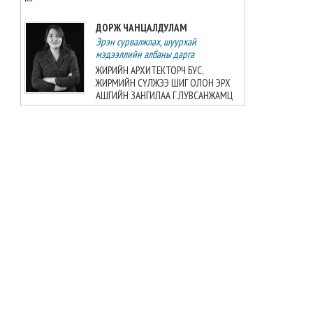
ДОРЖ ЧАНЦАЛДУЛАМ
Эрэн сурвалжлах, шуурхай
мэдээллийн албаны дарга
ЖИРИЙН АРХИТЕКТОРЧ БУС,
ЖИРМИЙН СҮЛЖЭЭ ШИГ ОЛОН ЭРХ
АШГИЙН ЗАНГИЛАА Г.ЛУВСАНЖАМЦ
БАТ-ЭРДЭНЭ БАДРАЛМАА
Улс төрийн мэдээллийн албаны дарга
ШУДАРГЫН ДҮРТЭЙ Ч ШУДАРГА БИШ
Ж.БАЯРМАА
БАТЗАЯА ГҮНЖИД
Сэтгүүлч
Б.Шарав агсны гэргий Д.ГАНЧИМЭГ:
Хань минь “Төр намайг үнэлж
байхад би хүндлэхгүй бол болохгүй”
гээд эцсийнхээ хүчийг шавхаж, өөрөө
шагналаа авсан