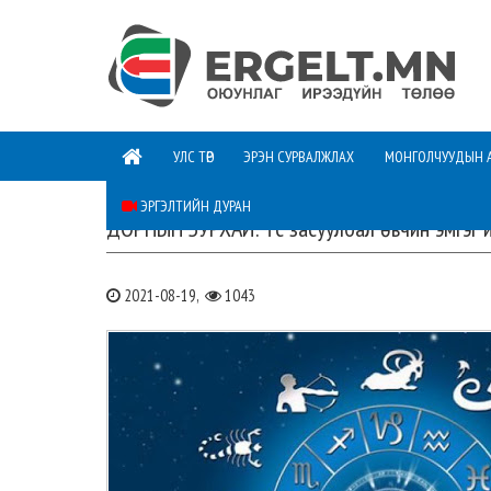
УЛС ТӨР
ЭРЭН СУРВАЛЖЛАХ
МОНГОЛЧУУДЫН 
ЭРГЭЛТИЙН ДУРАН
ДОРНЫН ЗУРХАЙ: Үс засуулбал өвчин эмгэг 
2021-08-19,
1043