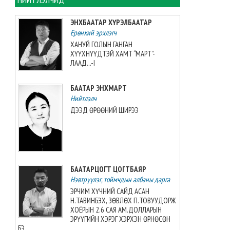
Монголын баг, Хятадын
багийг 3:0-ээр буулган авлаа
ЭНХБААТАР ХҮРЭЛБААТАР
2026-08-08 07:05:00
Ерөнхий эрхлэгч
ХАНУЙ ГОЛЫН ГАНГАН
ХҮҮХНҮҮДТЭЙ ХАМТ “МАРТ”-
Таеквондо-гийн “Grand slam”-
ЛААД...-I
аас алт, мөнгө, хүрэл медаль
хүртжээ
БААТАР ЭНХМАРТ
2026-08-08 07:00:00
Нийтлэлч
ДЭЭД ӨРӨӨНИЙ ШИРЭЭ
ЗУРХАЙ: Үс шинээр үргээлгэх
буюу засуулахад нүд
бүрэлзэн улцайна
2026-08-08 06:00:00
БААТАРЦОГТ ЦОГТБАЯР
ЦАГ АГААР: Улаанбаатарт
Нэвтрүүлэг, тоймчдын албаны дарга
өдөртөө 32 хэм дулаан
байна
ЭРЧИМ ХҮЧНИЙ САЙД АСАН
Н.ТАВИНБЭХ, ЗӨВЛӨХ П.ТОВУУДОРЖ
2026-08-08 06:00:00
ХОЁРЫН 2.6 САЯ АМ.ДОЛЛАРЫН
ЭРҮҮГИЙН ХЭРЭГ ХЭРХЭН ӨРНӨСӨН
БЭ