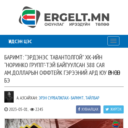
ҮНДСЭН ЦЭС
Toggle
navigati
БАРИМТ: “ЭРДЭНЭС ТАВАНТОЛГОЙ” ХК-ИЙН
“НОРИНКО ГРУПП”-ТЭЙ БАЙГУУЛСАН 388 САЯ
АМ.ДОЛЛАРЫН ОФФТЕЙК ГЭРЭЭНИЙ АРД ЮУ ӨРНӨСӨН
БЭ
А. АЗСАЙХАН:
ЭРЭН СУРВАЛЖЛАХ- БАРИМТ, ТАЙЛБАР
2023-05-01,
2245
ХУВААЛЦАХ
ЖИРГЭХ