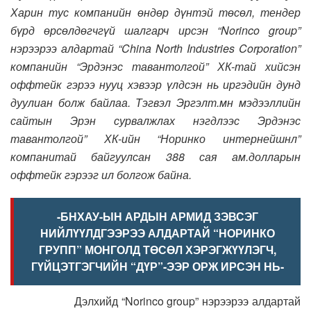
Харин тус компанийн өндөр дүнтэй төсөл, тендер
бүрд өрсөлдөгчгүй шалгарч ирсэн “
Norinco group
”
нэрээрээ алдартай “China
N
orth
I
ndustries Co
rporation
”
компанийн “Эрдэнэс тавантолгой” ХК-тай хийсэн
оффтейк гэрээ нууц хэвээр үлдсэн нь иргэдийн дунд
дуулиан болж байлаа. Тэгвэл Эргэлт.мн мэдээллийн
сайтын Эрэн сурвалжлах нэгдлээс Эрдэнэс
тавантолгой” ХК-ийн “Норинко интернейшнл”
компанитай байгуулсан 388 сая ам.долларын
оффтейк гэрээг ил болгож байна.
-БНХАУ-ЫН АРДЫН АРМИД ЗЭВСЭГ
НИЙЛҮҮЛДГЭЭРЭЭ АЛДАРТАЙ “НОРИНКО
ГРУПП” МОНГОЛД ТӨСӨЛ ХЭРЭГЖҮҮЛЭГЧ,
ГҮЙЦЭТГЭГЧИЙН “ДҮР”-ЭЭР ОРЖ ИРСЭН НЬ-
Дэлхийд “Norinco group” нэрээрээ алдартай