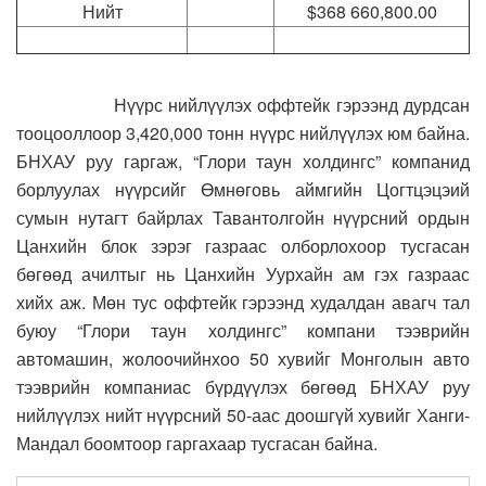
Нийт
$368 660,800.00
Нүүрс нийлүүлэх оффтейк гэрээнд дурдсан
тооцооллоор 3,420,000 тонн нүүрс нийлүүлэх юм байна.
БНХАУ руу гаргаж, “Глори таун холдингс” компанид
борлуулах нүүрсийг Өмнөговь аймгийн Цогтцэцэий
сумын нутагт байрлах Тавантолгойн нүүрсний ордын
Цанхийн блок зэрэг газраас олборлохоор тусгасан
бөгөөд ачилтыг нь Цанхийн Уурхайн ам гэх газраас
хийх аж. Мөн тус оффтейк гэрээнд худалдан авагч тал
буюу “Глори таун холдингс” компани тээврийн
автомашин, жолоочийнхоо 50 хувийг Монголын авто
тээврийн компаниас бүрдүүлэх бөгөөд БНХАУ руу
нийлүүлэх нийт нүүрсний 50-аас доошгүй хувийг Ханги-
Мандал боомтоор гаргахаар тусгасан байна.