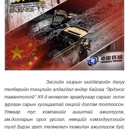
Засгийн газрын шийдвэрийн дагуу
төлбөрийн тэнцлийн алдагдал өндөр байгаа “Эрдэнэс
тавантолгой” ХК-д өнгөрсөн аравдугаар сараас эхлэн
зургаан сарын хугацаатай онцгой дэглэм тогтоосон.
Улмаар тус компанийг ашигтай ажиллуулж,
ам.долларын орох урсгал, нөөцийг нэмэгдүүлэхийн
тулд Бүрэн эрхт төлөөлөгч томилон ажиллуулж буй.