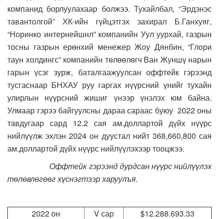
компанид борлуулахаар болжээ. Тухайлбал, “Эрдэнэс
тавантолгой” ХК-ийн гүйцэтгэх захирал Б.Ганхуяг,
“Норинко интернейшнл” компанийн Уул уурхай, газрын
тосны газрын ерөнхий менежер Жоу Дянбин, “Глори
таун холдингс” компанийн төлөөлөгч Ван Жуншү нарын
гарын үсэг зурж, баталгаажуулсан оффтейк гэрээнд
тусгаснаар БНХАУ руу гаргах нүүрсний үнийг тухайн
улирлын нүүрсний жишиг үнээр үнэлэх юм байна.
Улмаар гэрээ байгуулсны дараа сараас буюу 2022 оны
тавдугаар сард 12.2 сая ам.доллартой дүйх нүүрс
нийлүүлж эхлэн 2024 он дуустал нийт 368,660,800 сая
ам.доллартой дүйх нүүрс нийлүүлэхээр тооцжээ.
Оффтейк гэрээнд дурдсан нүүрс нийлүүлэх
төлөвлөгөөг хүснэгтээр харуулъя.
2022
он
V сар
$12.288.693.33