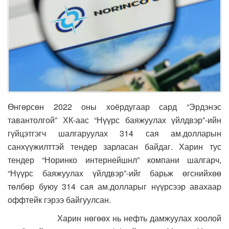
Өнгөрсөн 2022 оны хоёрдугаар сард “Эрдэнэс
тавантолгой” ХК-аас “Нүүрс баяжуулах үйлдвэр”-ийн
гүйцэтгэгч шалгаруулах 314 сая ам.долларын
санхүүжилттэй тендер зарласан байдаг. Харин тус
тендер “Норинко интернейшнл” компани шалгарч,
“Нүүрс баяжуулах үйлдвэр”-ийг барьж өгснийхөө
төлбөр буюу 314 сая ам.долларыг нүүрсээр авахаар
оффтейк гэрээ байгуулсан.
Харин нөгөөх нь нефть дамжуулах хоолой