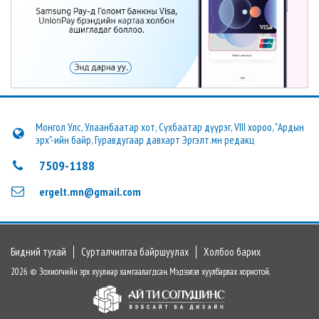
Монгол Улс, Улаанбаатар хот, Сүхбаатар дүүрэг, VIII хороо, "Ардын
эрх"-ийн байр, Гуравдугаар давхарт Эргэлт.мн редакц
7509-1188
ergelt.mn@gmail.com
Бидний тухай
Сурталчилгаа байршуулах
Холбоо барих
2026 © Зохиогчийн эрх хуулиар хамгаалагдсан. Мэдээлэл хуулбарлах хориотой.