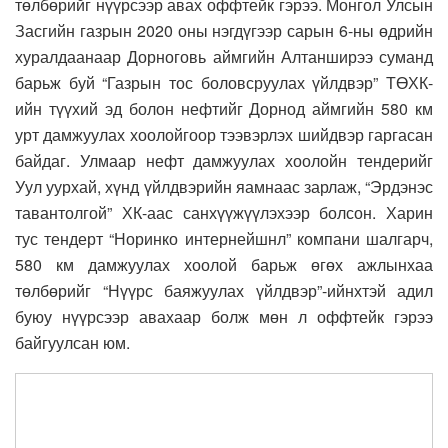
төлбөрийг нүүрсээр авах оффтейк гэрээ. Монгол Улсын
Засгийн газрын 2020 оны нэгдүгээр сарын 6-ны өдрийн
хуралдаанаар Дорноговь аймгийн Алтанширээ суманд
барьж буй “Газрын тос боловсруулах үйлдвэр” ТӨХК-
ийн түүхий эд болон нефтийг Дорнод аймгийн 580 км
урт дамжуулах хоолойгоор тээвэрлэх шийдвэр гаргасан
байдаг. Улмаар нефт дамжуулах хоолойн тендерийг
Уул уурхай, хүнд үйлдвэрийн яамнаас зарлаж, “Эрдэнэс
тавантолгой” ХК-аас санхүүжүүлэхээр болсон. Харин
тус тендерт “Норинко интернейшнл” компани шалгарч,
580 км дамжуулах хоолой барьж өгөх ажлынхаа
төлбөрийг “Нүүрс баяжуулах үйлдвэр”-ийнхтэй адил
буюу нүүрсээр авахаар болж мөн л оффтейк гэрээ
байгуулсан юм.