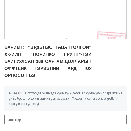
БАРИМТ: “ЭРДЭНЭС ТАВАНТОЛГОЙ”
ХК-ИЙН “НОРИНКО ГРУПП”-ТЭЙ
БАЙГУУЛСАН 388 САЯ АМ.ДОЛЛАРЫН
ОФФТЕЙК ГЭРЭЭНИЙ АРД ЮУ
ӨРНӨСӨН БЭ
АНХААР! Та сэтгэгдэл бичихдээ хууль зүйн болон ёс суртахууныг баримтална
уу. Ёс бус сэтгэгдлийг админ устгах эрхтэй. Мэдээний сэтгэгдэлд ergelt.mn
хариуцлага хүлээхгүй.