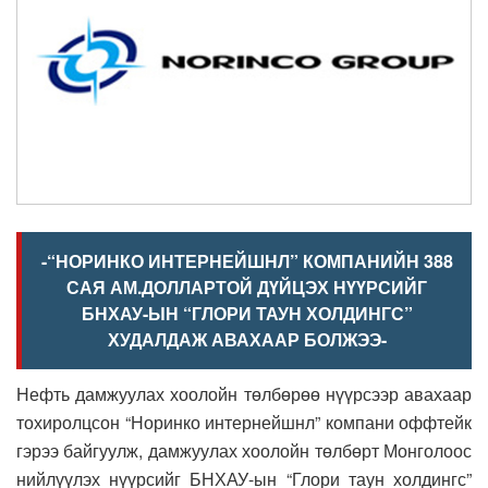
-“НОРИНКО ИНТЕРНЕЙШНЛ” КОМПАНИЙН 388
САЯ АМ.ДОЛЛАРТОЙ ДҮЙЦЭХ НҮҮРСИЙГ
БНХАУ-ЫН “ГЛОРИ ТАУН ХОЛДИНГС”
ХУДАЛДАЖ АВАХААР БОЛЖЭЭ-
Нефть дамжуулах хоолойн төлбөрөө нүүрсээр авахаар
тохиролцсон “Норинко интернейшнл” компани оффтейк
гэрээ байгуулж, дамжуулах хоолойн төлбөрт Монголоос
нийлүүлэх нүүрсийг БНХАУ-ын “Глори таун холдингс”