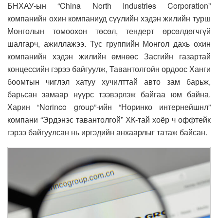
БНХАУ-ын “China North Industries Corporation”
компанийн охин компаниуд сүүлийн хэдэн жилийн турш
Монголын томоохон төсөл, тендерт өрсөлдөгчгүй
шалгарч, ажиллажээ. Тус группийн Монгол дахь охин
компанийн хэдэн жилийн өмнөөс Засгийн газартай
концессийн гэрээ байгуулж, Тавантолгойн ордоос Ханги
боомтын чиглэл хатуу хучилттай авто зам барьж,
барьсан замаар нүүрс тээвэрлэж байгаа юм байна.
Харин “Norinco group”-ийн “Норинко интернейшнл”
компани “Эрдэнэс тавантолгой” ХК-тай хоёр ч оффтейк
гэрээ байгуулсан нь иргэдийн анхаарлыг татаж байсан.