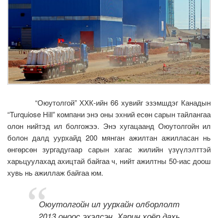
“Оюутолгой” ХХК-ийн 66 хувийг эзэмшдэг Канадын
“Turquiose Hill” компани энэ оны эхний есөн сарын тайлангаа
олон нийтэд ил болгожээ. Энэ хугацаанд Оюутолгойн ил
болон далд уурхайд 200 мянган ажилтан ажилласан нь
өнгөрсөн зургадугаар сарын хагас жилийн үзүүлэлттэй
харьцуулахад ахицтай байгаа ч, нийт ажилтны 50-иас доош
хувь нь ажиллаж байгаа юм.
Оюутолгойн ил уурхайн олборлолт
2013 оноос эхэлсэн. Харин хоёр дахь