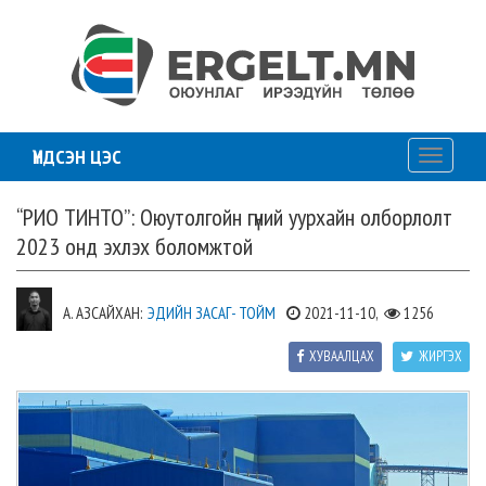
ҮНДСЭН ЦЭС
Toggle
navigati
“РИО ТИНТО”: Оюутолгойн гүний уурхайн олборлолт
2023 онд эхлэх боломжтой
А. АЗСАЙХАН:
ЭДИЙН ЗАСАГ- ТОЙМ
2021-11-10,
1256
ХУВААЛЦАХ
ЖИРГЭХ