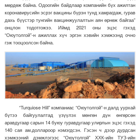
мөрдөж байна. Одоогийн байдлаар компанийн бүх ажилтан
коронавирусийн эсрэг вакцины бүрэн тунд хамрагдаж, гурав
дахь бүүстэр тунгийн вакцинжуулалтын аян өрнөж байгаа”
онцлон тодотгожээ. Иймд 2021 оны эцэс гэхэд
“Оюутолгой”-н ажиллах хүч эргэн хэвийн хэмжээнд очно
гэж тооцоолсон байна.
“Turquiose Hill” компаниас “Оюутолгой”-н далд уурхай
бүтээ байгуулалтад үзүүлэх мөнгөн дүн өнгөрсөн
аравдугаар сарын 14 буюу гуравдугаар улирлын эцэс гэхэд
140 сая ам.доллароор нэмэгдсэн. Гэсэн ч дээр дурдсан
хэмжээний дэмжлэгээс “Оюутолгой” ХХК-ийн ТУЗ-ийн