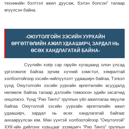
техникийн бэлтгэл ажил дуусаж, бэлэн болсон” талаар
өгүүлсэн байна.
-ОЮУТОЛГОЙН ЗЭСИЙН УУРХАЙН
ӨРГӨТГӨЛИЙН АЖИЛ УДААШИРЧ, ЗАРДАЛ НЬ
ӨСӨХ ХАНДЛАГАТАЙ БАЙНА-
Сүүлийн хоёр сар гаруйн хугацаанд олон улсад
үргэлжилж байгаа эрчим хүчний хомстол, хямралтай
холбоотойгоор зэсийн нийлүүлэлт удааширч байгаа. Тэгвэл
үүнд Оюутолгойн зэсийн уурхайн өргөтгөлийн асуудалд
нөлөөлж байгаа талаар дэлхийн томоохон эдийн засагчид
онцолжээ. Үүнд “Рио Тинто” группын үйл ажиллагаа явуулж
байгаа Оюутолгой зэсийн уурхайн өргөтгөлийн ажил
удааширч, зардал нь өсөх хандлагатай байгааг
анхааруулсан юм. Мөн үүнтэй холбоотойгоор “Оюутолгой”
ХХК-ийн дийлэнх хувьцааг эзэмшигч “Рио Тинто” группын