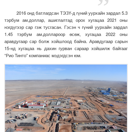
2016 онд батлагдсан ТЭЗҮ-д гүний уурхайн зардал 5.3
тэрбум ам.доллар, ашиглалтад орох хугацаа 2021 оны
нэгдүгээр сар гэж тусгасан. Гэсэн ч гүний уурхайн зардал
1.45 тэрбум ам.доллароор өсөж, хугацаа 2022 оны
аравдугаар сар болж хойшлоод байна. Аравдугаар сарын
15-нд хугацаа нь дахин гурван сараар хойшилж байгааг
“Рио Тинто” компаниас мэдэгдсэн юм.