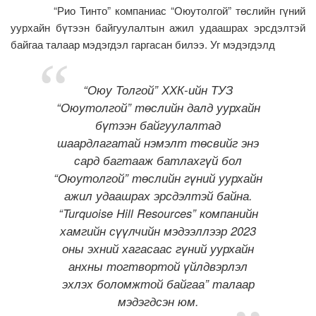
“Рио Тинто” компаниас “Оюутолгой” төслийн гүний
уурхайн бүтээн байгуулалтын ажил удаашрах эрсдэлтэй
байгаа талаар мэдэгдэл гаргасан билээ. Уг мэдэгдэлд
“Оюу Толгой” ХХК-ийн ТУЗ
“Оюутолгой” төслийн далд уурхайн
бүтээн байгуулалтад
шаардлагатай нэмэлт төсвийг энэ
сард багтааж батлахгүй бол
“Оюутолгой” төслийн гүний уурхайн
ажил удаашрах эрсдэлтэй байна.
“Turquoise Hill Resources” компанийн
хамгийн сүүлчийн мэдээллээр 2023
оны эхний хагасаас гүний уурхайн
анхны тогтвортой үйлдвэрлэл
эхлэх боломжтой байгаа” талаар
мэдэгдсэн юм.