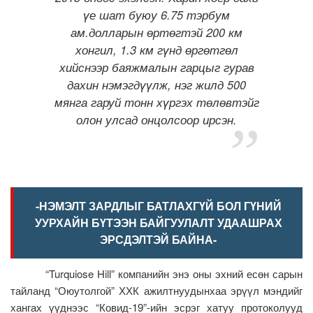
үе шат буюу 6.75 тэрбум
ам.долларын өртөгтэй 200 км
хонгил, 1.3 км гүнд өргөтгөл
хийснээр баяжмалын гарцыг гурав
дахин нэмэгдүүлж, нэг жилд 500
мянга гаруй тонн хүргэх төлөвтэйг
олон улсад онцолсоор ирсэн.
-НЭМЭЛТ ЗАРДЛЫГ БАТЛАХГҮЙ БОЛ ГҮНИЙ
УУРХАЙН БҮТЭЭН БАЙГУУЛАЛТ УДААШРАХ
ЭРСДЭЛТЭЙ БАЙНА-
“Turquiose Hill” компанийн энэ оны эхний есөн сарын
тайланд “Оюутолгой” ХХК ажилтнуудынхаа эрүүл мэндийг
хангах үүднээс “Ковид-19”-ийн эсрэг хатуу протоколууд