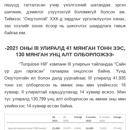
гишүүд татгалзсан учир үнэлгээний шатандаа эргэн
шилжиж, дэмжлэг үзүүлэхгүй боломжгүй болсон аж.
Тиймээс “Оюутолгой” ХХК-д зардлыг үргэлжлүүлэн хянах,
зах зээлийг зохих ёсоор нь шинэчлэх шаардлага тавьж
байгаа юм.
-2021 ОНЫ
III
УЛИРАЛД 41 МЯНГАН ТОНН ЗЭС,
130 МЯНГАН УНЦ АЛТ ОЛБОРЛОЖЭЭ-
“Turquiose Hill” компани III улирлын тайландаа “Сайн
үр дүн гаргасан” талаараа онцолсон байна. Үүнд
Оюутолгойн ил болон далд уурхайгаас III улиралд 41,935
тонн зэс олборлосон нь өмнөх оны мөн үеийнхээс 16
хувиар, II улиралтай харьцуулахад 14 хувиар өсжээ. Мөн
тус улиралд 130,799 унц алт олборлосон нь өмнөх оны мөн
үеийнхээс 14 хувиар өссөн байна.