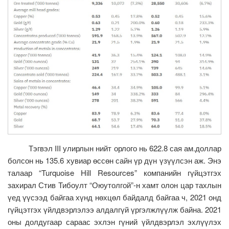
Тэгвэл III улирлын нийт орлого нь 622.8 сая ам.доллар
болсон нь 135.6 хувиар өссөн сайн үр дүн үзүүлсэн аж. Энэ
талаар “Turquoise Hill Resources” компанийн гүйцэтгэх
захирал Стив Тибоулт “Оюутолгой”-н хамт олон цар тахлын
үед үүсээд байгаа хүнд нөхцөл байдалд байгаа ч, 2021 онд
гүйцэтгэх үйлдвэрлэлээ алдалгүй үргэлжлүүлж байна. 2021
оны долдугаар сараас эхлэн гүний үйлдвэрлэл эхлүүлэх