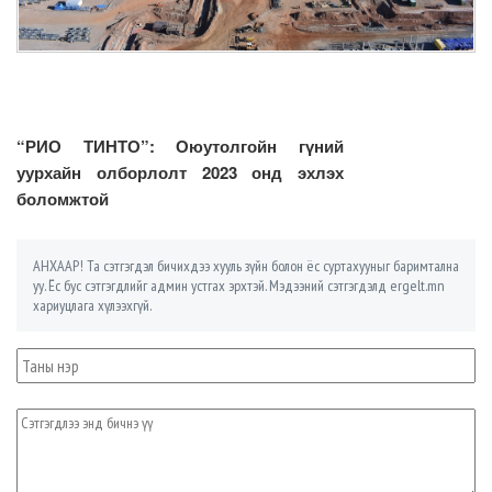
“РИО ТИНТО”: Оюутолгойн гүний
уурхайн олборлолт 2023 онд эхлэх
боломжтой
АНХААР! Та сэтгэгдэл бичихдээ хууль зүйн болон ёс суртахууныг баримтална
уу. Ёс бус сэтгэгдлийг админ устгах эрхтэй. Мэдээний сэтгэгдэлд ergelt.mn
хариуцлага хүлээхгүй.