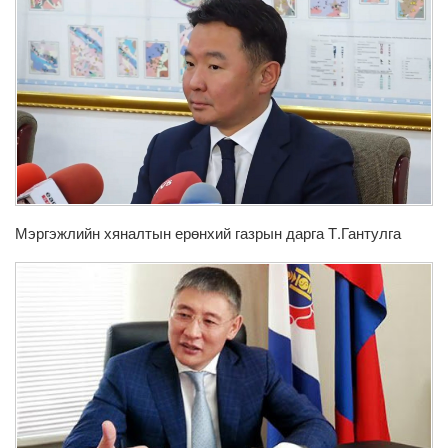
Мэргэжлийн хяналтын ерөнхий газрын дарга Т.Гантулга