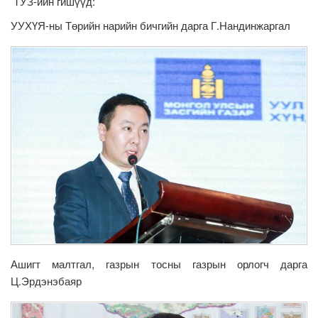
ТУЗ-ийн гишүүд:
УУХҮЯ-ны Төрийн нарийн бичгийн дарга Г.Нандинжаргал
Ашигт малтгал, газрын тосны газрын орлогч дарга
Ц.Эрдэнэбаяр