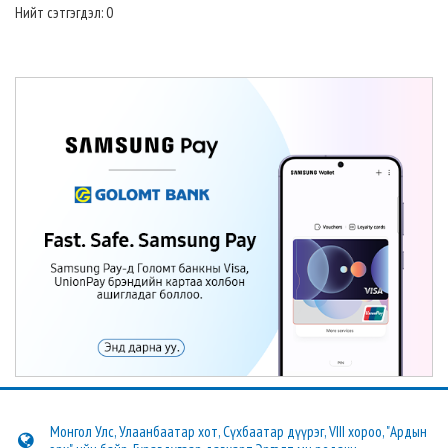
Нийт сэтгэгдэл: 0
Монгол Улс, Улаанбаатар хот, Сүхбаатар дүүрэг, VIII хороо, "Ардын