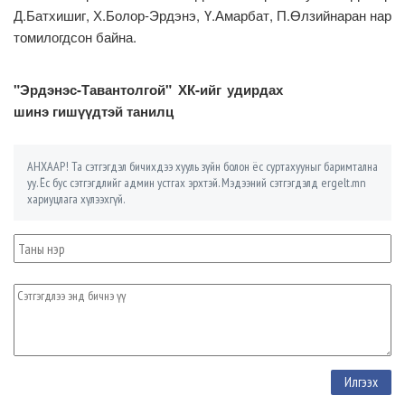
Д.Батхишиг, Х.Болор-Эрдэнэ, Ү.Амарбат, П.Өлзийнаран нар
томилогдсон байна.
"Эрдэнэс-Тавантолгой" ХК-ийг удирдах
шинэ гишүүдтэй танилц
АНХААР! Та сэтгэгдэл бичихдээ хууль зүйн болон ёс суртахууныг баримтална
уу. Ёс бус сэтгэгдлийг админ устгах эрхтэй. Мэдээний сэтгэгдэлд ergelt.mn
хариуцлага хүлээхгүй.