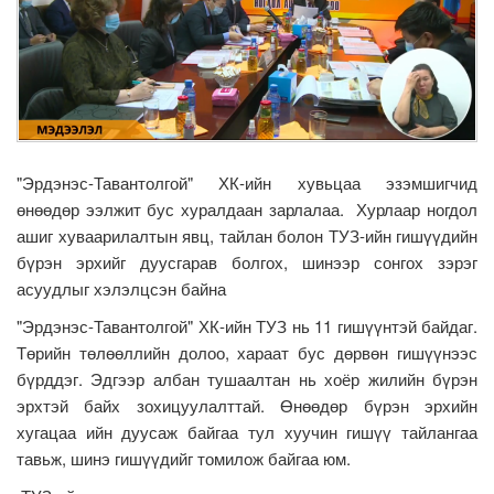
"Эрдэнэс-Тавантолгой" ХК-ийн хувьцаа эзэмшигчид
өнөөдөр ээлжит бус хуралдаан зарлалаа. Хурлаар ногдол
ашиг хуваарилалтын явц, тайлан болон ТУЗ-ийн гишүүдийн
бүрэн эрхийг дуусгарав болгох, шинээр сонгох зэрэг
асуудлыг хэлэлцсэн байна
"Эрдэнэс-Тавантолгой" ХК-ийн ТУЗ нь 11 гишүүнтэй байдаг.
Төрийн төлөөллийн долоо, хараат бус дөрвөн гишүүнээс
бүрддэг. Эдгээр албан тушаалтан нь хоёр жилийн бүрэн
эрхтэй байх зохицуулалттай. Өнөөдөр бүрэн эрхийн
хугацаа ийн дуусаж байгаа тул хуучин гишүү тайлангаа
тавьж, шинэ гишүүдийг томилож байгаа юм.