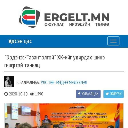
ҮНДСЭН ЦЭС
Toggle
navigati
"Эрдэнэс-Тавантолгой" ХК-ийг удирдах шинэ
гишүүдтэй танилц
Б. БАДРАЛМАА:
УЛС ТӨР- МЭДЭЭ МЭДЭЭЛЭЛ
2020-10-19,
1590
ХУВААЛЦАХ
ЖИРГЭХ