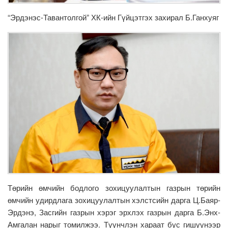
“Эрдэнэс-Тавантолгой” ХК-ийн Гүйцэтгэх захирал Б.Ганхуяг
Төрийн өмчийн бодлого зохицуулалтын газрын төрийн
өмчийн удирдлага зохицуулалтын хэлстсийн дарга Ц.Баяр-
Эрдэнэ, Засгийн газрын хэрэг эрхлэх газрын дарга Б.Энх-
Амгалан нарыг томилжээ. Түүнчлэн хараат бус гишүүнээр