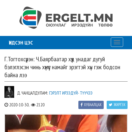
ҮНДСЭН ЦЭС
Toggle
navigati
Г.Тогтохсүрэн: Ч.Баярбаатар хүүд унадаг дугуй
бэлэглэсэн чинь хүмүүс намайг эрэгтэй хүн гэж бодсон
байна лээ
Д. ЧАНЦАЛДУЛАМ:
ГЭРЭЛТ ИРЭЭДҮЙ- ТҮҮЧЭЭ
2020-10-30,
2120
ХУВААЛЦАХ
ЖИРГЭХ