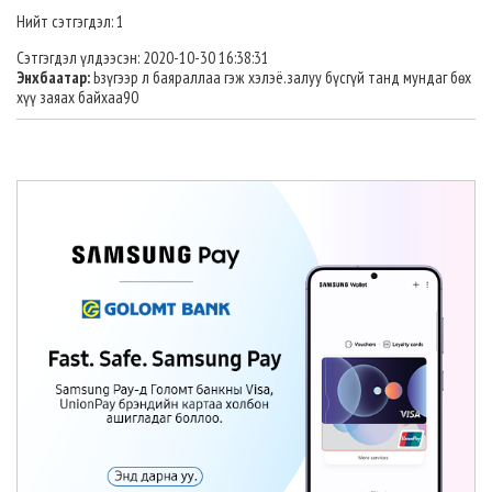
Нийт сэтгэгдэл: 1
Сэтгэгдэл үлдээсэн: 2020-10-30 16:38:31
Энхбаатар:
Ьзүгээр л баяраллаа гэж хэлэё.залуу бүсгүй танд мундаг бөх
хүү заяах байхаа90