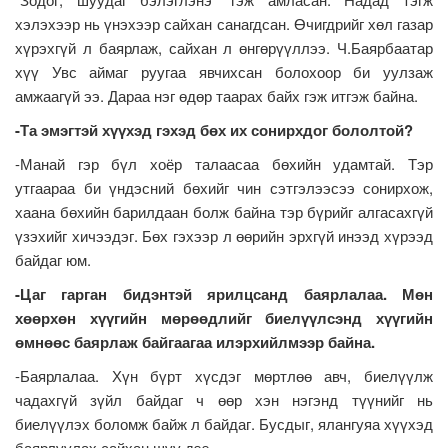
хэлэхээр нь үнэхээр сайхан санагдсан. Өчигдрийг хөл газар
хүрэхгүй л баярлаж, сайхан л өнгөрүүллээ. Ч.Баярбаатар
хүү Увс аймаг руугаа явчихсан болохоор би уулзаж
амжаагүй ээ. Дараа нэг өдөр таарах байх гэж итгэж байна.
-Та эмэгтэй хүүхэд гэхэд бөх их сонирхдог бололтой?
-Манай гэр бүл хоёр талаасаа бөхийн удамтай. Тэр
утгаараа би үндэсний бөхийг чин сэтгэлээсээ сонирхож,
хаана бөхийн барилдаан болж байна тэр бүрийг алгасахгүй
үзэхийг хичээдэг. Бөх гэхээр л өөрийн эрхгүй инээд хүрээд
байдаг юм.
-Цаг гарган бидэнтэй ярилцсанд баярлалаа. Мөн
хөөрхөн хүүгийн мөрөөдлийг биелүүлсэнд хүүгийн
өмнөөс баярлаж байгаагаа илэрхийлмээр байна.
-Баярлалаа. Хүн бүрт хүсдэг мөртлөө авч, биелүүлж
чадахгүй зүйл байдаг ч өөр хэн нэгэнд түүнийг нь
биелүүлэх боломж байж л байдаг. Бусдыг, ялангуяа хүүхэд
баярлуулах сайхан шүү дээ.