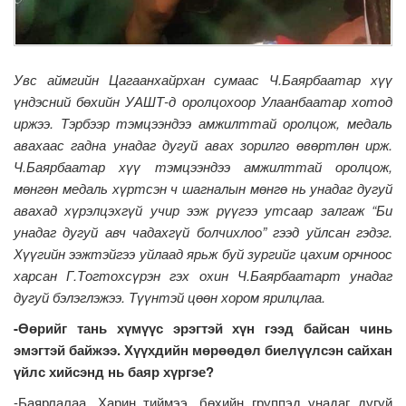
Увс
аймгийн
Цагаанхайрхан
сумаас
Ч
.
Баярбаатар
хүү
үндэсний
бөхийн
УАШТ
-
д
оролцохоор
Улаанбаатар
хотод
иржээ
.
Тэрбээр
тэмцээндээ амжилттай оролцож,
медаль
авахаас
гадна
унадаг
дугуй
авах
зорилго өвөртлөн ирж
.
Ч.Баярбаатар хүү тэмцээндээ амжилттай оролцож,
мөнгөн медаль хүртсэн ч шагналын мөнгө нь унадаг дугуй
авахад хүрэлцэхгүй учир ээж рүүгээ утсаар залгаж “Би
унадаг дугуй авч чадахгүй болчихлоо” гээд уйлсан гэдэг.
Хүүгийн ээжтэйгээ уйлаад ярьж буй зургийг цахим орчноос
харсан Г.Тогтохсүрэн гэх охин Ч.Баярбаатарт унадаг
дугуй бэлэглэжээ. Түүнтэй цөөн хором ярилцлаа.
-Өөрийг тань хүмүүс эрэгтэй хүн гээд байсан чинь
эмэгтэй байжээ. Хүүхдийн мөрөөдөл биелүүлсэн сайхан
үйлс хийсэнд нь баяр хүргэе?
-Баярлалаа. Харин тиймээ, бөхийн группэд унадаг дугуй