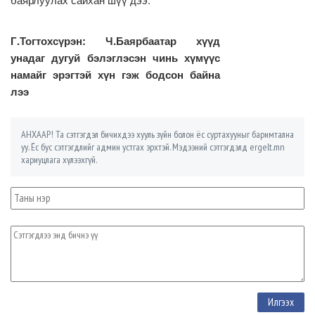
Г.Тогтохсүрэн: Ч.Баярбаатар хүүд
унадаг дугуй бэлэглэсэн чинь хүмүүс
намайг эрэгтэй хүн гэж бодсон байна
лээ
АНХААР! Та сэтгэгдэл бичихдээ хууль зүйн болон ёс суртахууныг баримтална
уу. Ёс бус сэтгэгдлийг админ устгах эрхтэй. Мэдээний сэтгэгдэлд ergelt.mn
хариуцлага хүлээхгүй.