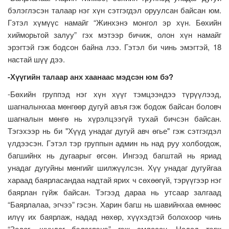
бэлэглэсэн талаар нэг хүн сэтгэгдэл оруулсан байсан юм.
Гэтэл хүмүүс намайг “Жинхэнэ монгол эр хүн. Бөхийн
хийморьтой залуу” гэх мэтээр бичиж, олон хүн намайг
эрэгтэй гэж бодсон байна лээ. Гэтэл би чинь эмэгтэй, 18
настай шүү дээ.
-Хүүгийн талаар анх хаанаас мэдсэн юм бэ?
-Бөхийн группэд нэг хүн хүүг тэмцээндээ түрүүлээд,
шагналынхаа мөнгөөр дугуй авъя гэж бодож байсан боловч
шагналын мөнгө нь хүрэлцээгүй тухай бичсэн байсан.
Тэгэхээр нь би "Хүүд унадаг дугуй авч өгье" гэж сэтгэгдэл
үлдээсэн. Гэтэл тэр группын админ нь над руу холбогдож,
багшийнх нь дугаарыг өгсөн. Ингээд багштай нь яриад
унадаг дугуйны мөнгийг шилжүүлсэн. Хүү унадаг дугуйгаа
хараад баярласандаа надтай ярих ч сөхөөгүй, тэрүүгээр нэг
баярлан гүйж байсан. Тэгээд дараа нь утсаар залгаад
“Баярлалаа, эгчээ” гэсэн. Харин багш нь шавийнхаа өмнөөс
илүү их баярлаж, надад нөхөр, хүүхэдтэй болохоор чинь
“Зодог, шуудаг бэлэглэнэ” гэж амласан. Надад тэгж