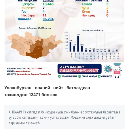
Улаанбурхан өвчний нийт батлагдсан
тохиолдол 13471 болжээ
АНХААР! Та сэтгэгдэл бичихдээ хууль зүйн болон ёс суртахууныг баримтална
уу. Ёс бус сэтгэгдлийг админ устгах эрхтэй. Мэдээний сэтгэгдэлд ergelt.mn
хариуцлага хүлээхгүй.