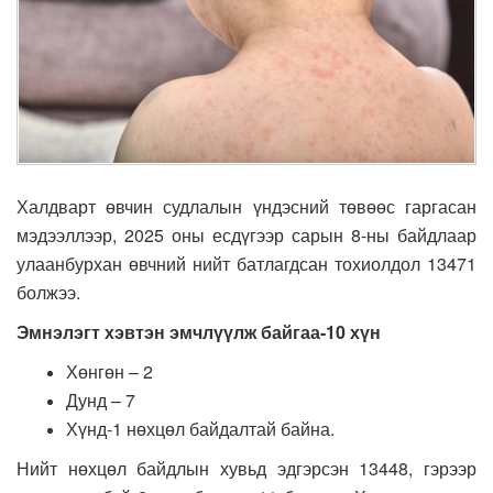
Халдварт өвчин судлалын үндэсний төвөөс гаргасан
мэдээллээр, 2025 оны есдүгээр сарын 8-ны байдлаар
улаанбурхан өвчний нийт батлагдсан тохиолдол 13471
болжээ.
Эмнэлэгт хэвтэн эмчлүүлж байгаа-10 хүн
Хөнгөн – 2
Дунд – 7
Хүнд-1 нөхцөл байдалтай байна.
Нийт нөхцөл байдлын хувьд эдгэрсэн 13448, гэрээр