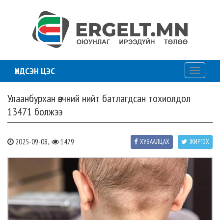
ҮНДСЭН ЦЭС
Toggle
navigati
Улаанбурхан өвчний нийт батлагдсан тохиолдол
13471 болжээ
2025-09-08,
1479
ХУВААЛЦАХ
ЖИРГЭХ