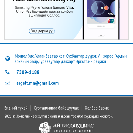
Монгол Улс, Улаанбаатар хот, Сүхбаатар дүүрэг, VIII хороо, "Ардын
эрх"-ийн байр, Гуравдугаар давхарт Эргэлт.мн редакц
7509-1188
ergelt.mn@gmail.com
Бидний тухай
Сурталчилгаа байршуулах
Холбоо барих
2026 © Зохиогчийн эрх хуулиар хамгаалагдсан. Мэдээлэл хуулбарлах хориотой.