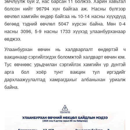
эмчлүүлж буй 2, нас барсан 11 болжээ. Харин хавьтал
болсон нийт 96794 хүн байгаа аж. Насны бүлгээр
өвчлөл хамгийн өндөр байгаа нь 10-14 насны хүүхдүүд
бөгөөд тэдний өвчлөл 5047 хүрсэн байна. Мөн 0-4
насны 3096, 5-9 насны 1733 хүүхэд улаанбурханаар
өвджээ.
Улаанбурхан өвчин нь халдварлалт өндөртэй ч
вакцинаар сэргийлэгдэх боломжтой халдварт өвчин юм.
Тус өвчнөөс урьдчилан сэргийлэх хамгийн үр дүнтэй
арга бол хоёр тунт вакцин тул иргэдийг
дархлаажуулалтад хамрагдахыг албаныхан уриалж
байна.