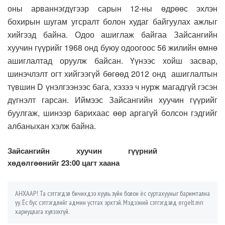
оны арваннэгдүгээр сарын 12-ны өдрөөс эхлэн
бохирын шугам угсралт болон худаг байгуулах ажлыг
хийгээд байна. Одоо ашиглаж байгаа Зайсангийн
хуучин гүүрийг 1968 онд буюу одоогоос 56 жилийн өмнө
ашиглалтад оруулж байсан. Үүнээс хойш засвар,
шинэчлэлт огт хийгээгүй бөгөөд 2012 онд ашиглалтын
түвшин D үнэлгээнээс бага, хэзээ ч нурж магадгүй гэсэн
дүгнэлт гарсан. Иймээс Зайсангийн хуучин гүүрийг
буулгаж, шинээр барихаас өөр аргагүй болсон гэдгийг
албаныхан хэлж байна.
Зайсангийн хуучин гүүрний
хөдөлгөөнийг 23:00 цагт хаана
АНХААР! Та сэтгэгдэл бичихдээ хууль зүйн болон ёс суртахууныг баримтална
уу. Ёс бус сэтгэгдлийг админ устгах эрхтэй. Мэдээний сэтгэгдэлд ergelt.mn
хариуцлага хүлээхгүй.