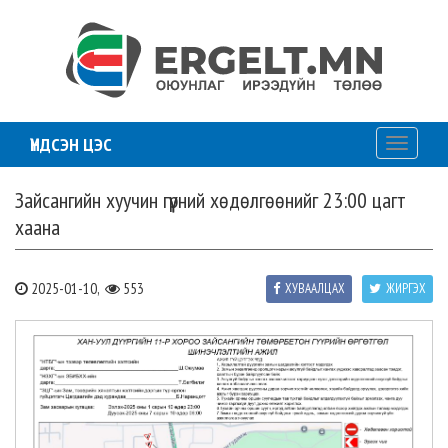
ҮНДСЭН ЦЭС
Toggle
navigati
Зайсангийн хуучин гүүрний хөдөлгөөнийг 23:00 цагт
хаана
2025-01-10,
553
ХУВААЛЦАХ
ЖИРГЭХ