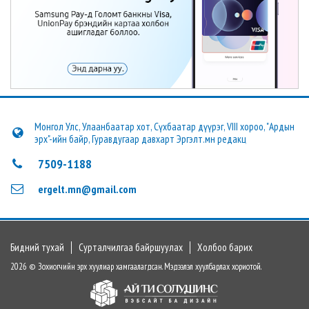
Монгол Улс, Улаанбаатар хот, Сүхбаатар дүүрэг, VIII хороо, "Ардын
эрх"-ийн байр, Гуравдугаар давхарт Эргэлт.мн редакц
7509-1188
ergelt.mn@gmail.com
Бидний тухай
Сурталчилгаа байршуулах
Холбоо барих
2026 © Зохиогчийн эрх хуулиар хамгаалагдсан. Мэдээлэл хуулбарлах хориотой.