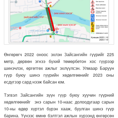
Өнгөрөгч 2022 оноос эхлэн Зайсангийн гүүрийг 225
метр, дөрвөн эгнээ бүхий төмөрбетон хос гүүрээр
шинэчлэх, өргөтгөх ажлыг эхлүүлсэн. Улмаар Баруун
гүүр буюу шинэ гүүрийн хөдөлгөөнийг 2023 оны
есдүгээр сард нээж байсан юм.
Тэгвэл Зайсангийн зүүн гүүр буюу хуучин гүүрний
хөдөлгөөнийг энэ сарын 10-наас долоодугаар сарын
10-ны өдөр хүртэл бүрэн хааж, буулган шинэ гүүр
барина. Үүнээс өмнө бэлтгэл ажлын хүрээнд өнгөрсөн