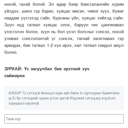
нохой, гахай болой. Эл өдөр баяр баясгалангийн хурим
үйлдэх, шинэ гэр барих, хувцас өмсөх, чимэг зүүх, бүжиг
наадам үүсгэхэд сайн, бурханы үйл, хувцас хийхэд сайн.
Зүүн нүд татвал хувцас олох, баруун чих цангинавал
үзэсгэлэн болох, зүүн нь бол үхэл болсныг сонсох, нохой
уливал сонсголонтой үг сонсох, тагнай загатнавал гэр
арвидах, бие татвал 1-2 хүн ирэх, хөл татвал гомдол аюул
болно.
ЗУРХАЙ: Үс засуулбал бие эрхтний хүч
сайжирна
АНХААР! Та сэтгэгдэл бичихдээ хууль зүйн болон ёс суртахууныг баримтална
уу. Ёс бус сэтгэгдлийг админ устгах эрхтэй. Мэдээний сэтгэгдэлд ergelt.mn
хариуцлага хүлээхгүй.