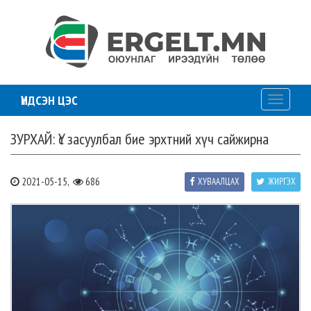
ҮНДСЭН ЦЭС
Toggle
navigati
ЗУРХАЙ: Үс засуулбал бие эрхтний хүч сайжирна
2021-05-15,
686
ХУВААЛЦАХ
ЖИРГЭХ