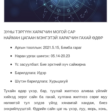
ЗУНЫ ТЭРГҮҮН ХАРАГЧИН МОГОЙ САР
НАЙМАН ЦАГААН МЭНГЭТЭЙ ХАРАГЧИН ГАХАЙ ӨДӨР
Аргын тооллын: 2021.5.15, Бямба гараг
Наран ургах шингэх: 05.14-20.23
Үс засуулбал: Бие эрхтний хүч сайжирна
Барилдлага: Идэр
Шүтэн барилдлага: Хурьцахуй
Тухайн өдөр үхэр, бар, туулай жилтнээ аливаа үйлийг
хийхэд эерэг сайн ба гахай, хулгана жилтнээ сөрөг муу
нөлөөтэй тул элдэв үйлд хянамгай хандаж, биеэ
энхрийлүүштэй. Өдрийн сайн цаг нь үхэр, луу, морь, хонь,