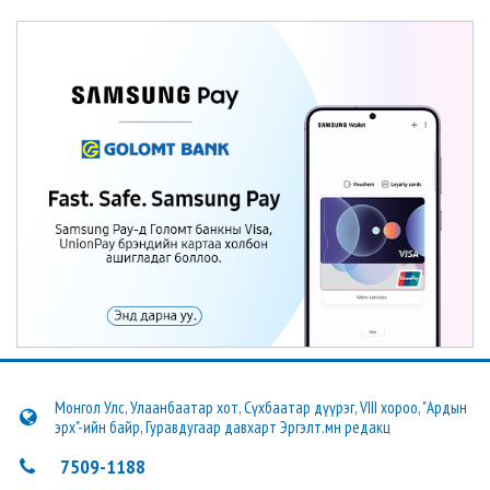
Монгол Улс, Улаанбаатар хот, Сүхбаатар дүүрэг, VIII хороо, "Ардын
эрх"-ийн байр, Гуравдугаар давхарт Эргэлт.мн редакц
7509-1188