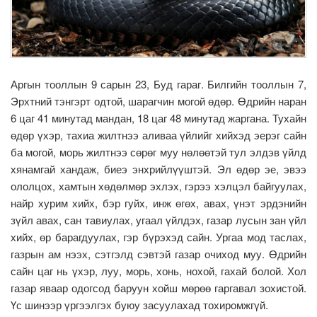
Аргын тооллын 9 сарын 23, Буд гараг. Билгийн тооллын 7,
Эрхтний тэнгэрт одтой, шарагчин могой өдөр. Өдрийн наран
6 цаг 41 минутад мандан, 18 цаг 48 минутад жаргана. Тухайн
өдөр үхэр, тахиа жилтнээ аливаа үйлийг хийхэд эерэг сайн
ба могой, морь жилтнээ сөрөг муу нөлөөтэй тул элдэв үйлд
хянамгай хандаж, биеэ энхрийлүүштэй. Эл өдөр эе, эвээ
ололцох, хамтын хөдөлмөр эхлэх, гэрээ хэлцэл байгуулах,
найр хурим хийх, бэр гуйх, инж өгөх, авах, үнэт эрдэнийн
зүйл авах, сан тавиулах, угаал үйлдэх, газар лусын зан үйл
хийх, өр барагдуулах, гэр бүрэхэд сайн. Ургаа мод таслах,
газрын ам нээх, сэтгэлд сэвтэй газар очиход муу. Өдрийн
сайн цаг нь үхэр, луу, морь, хонь, нохой, гахай болой. Хол
газар яваар одогсод баруун хойш мөрөө гаргавал зохистой.
Үс шинээр үргээлгэх буюу засуулахад тохиромжгүй.