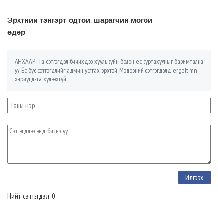
Эрхтний тэнгэрт одтой, шарагчин могой
өдөр
АНХААР! Та сэтгэгдэл бичихдээ хууль зүйн болон ёс суртахууныг баримтална
уу. Ёс бус сэтгэгдлийг админ устгах эрхтэй. Мэдээний сэтгэгдэлд ergelt.mn
хариуцлага хүлээхгүй.
Нийт сэтгэгдэл: 0