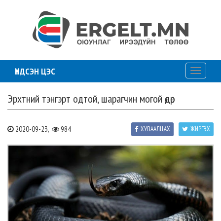
ҮНДСЭН ЦЭС
Toggle
navigati
Эрхтний тэнгэрт одтой, шарагчин могой өдөр
2020-09-23,
984
ХУВААЛЦАХ
ЖИРГЭХ