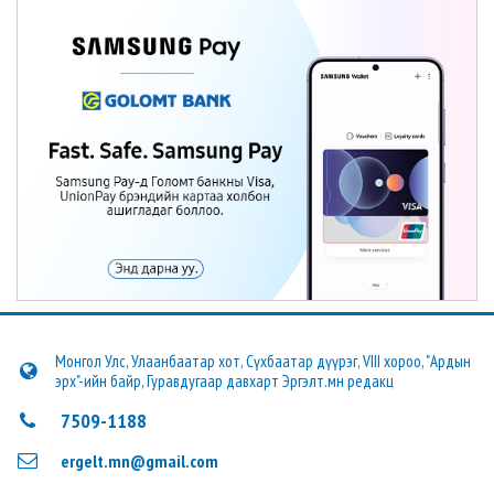
Монгол Улс, Улаанбаатар хот, Сүхбаатар дүүрэг, VIII хороо, "Ардын
эрх"-ийн байр, Гуравдугаар давхарт Эргэлт.мн редакц
7509-1188
ergelt.mn@gmail.com