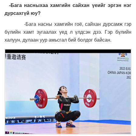
-
Бага насныхаа хамгийн сайхан үеийг эргэн нэг
дурсахгүй юу?
-Бага насны хамгийн гоё, сайхан дурсамж гэр
бүлийн хамт зугаалах үед л үлдсэн дээ. Гэр бүлийн
халуун, дулаан уур амьсгал бий болдог байсан.