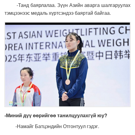
-Танд баярлалаа. Зүүн Азийн аварга шалгаруулах
тэмцээнээс медаль хүртсэндээ баяртай байгаа.
-Миний дүү өөрийгөө танилцуулахгүй юу?
-Намайг Батцэндийн Отгонтуул гэдэг.