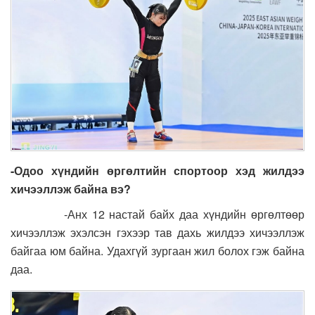
-Одоо
хүндийн өргөлтийн спортоор хэд жилдээ
хичээллэж бай
на вэ
?
-Анх 12 настай байх даа хүндийн өргөлтөөр
хичээллэж эхэлсэн гэхээр тав дахь жилдээ хичээллэж
байгаа юм байна. Удахгүй зургаан жил болох гэж байна
даа.