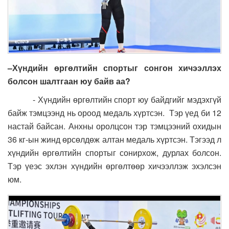
–
Х
үндийн өргөлт
ийн
спорты
г сонгон хичээллэх
болсон шалтгаан юу байв аа
?
- Хүндийн өргөлтийн спорт юу байдгийг мэдэхгүй
байж тэмцээнд нь ороод медаль хүртсэн. Тэр үед би 12
настай байсан. Анхны оролцсон тэр тэмцээний охидын
36 кг-ын жинд өрсөлдөж алтан медаль хүртсэн. Тэгээд л
хүндийн өргөлтийн спортыг сонирхож, дурлах болсон.
Тэр үеэс эхлэн хүндийн өргөлтөөр хичээллэж эхэлсэн
юм.