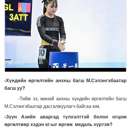
-Хүндийн өргөлтийн анхны багш
М.Сэлэнгэбаатар
багш уу
?
-Тийм ээ, миний анхны хүндийн өргөлтийн багш
М.Сэлэнгэбаатар дасгалжуулагч байгаа юм.
-Зүүн Азийн аваргад түлхэлттэй болон огцом
өргөлтөөр хэдэн кг-ыг өргөж
медаль хүртэв?