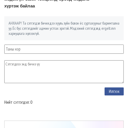
хүртэж байлаа
АНХААР! Та сэтгэгдэл бичихдээ хууль зүйн болон ёс суртахууныг баримтална
уу. Ёс бус сэтгэгдлийг админ устгах эрхтэй. Мэдээний сэтгэгдэлд ergelt.mn
хариуцлага хүлээхгүй.
Нийт сэтгэгдэл: 0