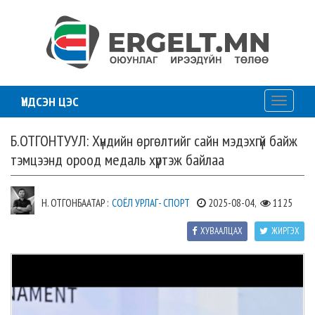
ҮНДСЭН ЦЭС
Toggle
navigati
Б.ОТГОНТУУЛ: Хүндийн өргөлтийг сайн мэдэхгүй байж
тэмцээнд ороод медаль хүртэж байлаа
Н. ОТГОНБААТАР :
СОЁЛ УРЛАГ- СПОРТ
2025-08-04,
1125
ХУВААЛЦАХ
ЖИРГЭХ