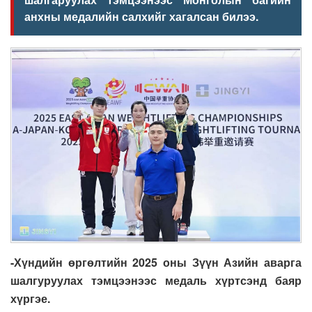
анхны медалийн салхийг хагал
сан билээ
.
-Хүндийн өргөлтийн 2025 оны
Зүүн Азийн аварга
шалгуруулах тэмцээнээс медаль хүртсэнд баяр
хүргэе
.