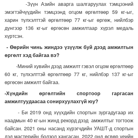
-Зүүн Азийн аварга шалгаруулах тэмцээний
эмэгтэйчүүдийн тэмцээнд огцом өргөлтөөр 59 кг-ыг,
харин түлхэлттэй өргөлтөөр 77 кг-ыг өргөж, нийлбэр
дүнгээр 136 кг-ыг өргөсөн амжилтаар хүрэл медаль
хүртсэн.
- Өөрийн чинь жиндээ үзүүлж буй дээд амжилтын
өргөлт хэд байгаа вэ?
-Миний хувийн дээд амжилт гэвэл огцом өргөлтөөр
60 кг, түлхэлттэй өргөлтөөр 77 кг, нийлбэр 137 кг-ыг
өргөсөн амжилт байгаа.
-Хүндийн өргөлтийн спортоор гаргасан
амжилтуудаасаа сонирхуулахгүй юу?
- Би 2019 онд хүүхдийн спортын зургадугаар их
наадмын 40 кг-ын жинд рекорд дээд амжилтыг тогтоож
байсан. 2021 оны насанд хүрэгчдийн УАШТ-д спортын
дэд мастерийн болзол хангасан. 2022 онд өсвөр үеийн