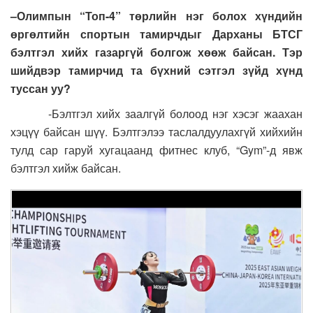
–
Олимпын “Топ-4” төрлийн нэг болох хүндийн
өргөлтийн спортын тамирчдыг Дарханы БТСГ
бэлтгэл хийх газаргүй болгож хөөж байсан. Тэр
шийдвэр тамирчид та бүхний сэтгэл зүйд хүнд
туссан уу
?
-Бэлтгэл хийх заалгүй болоод нэг хэсэг жаахан
хэцүү байсан шүү. Бэлтгэлээ таслалдуулахгүй хийхийн
тулд сар гаруй хугацаанд фитнес клуб, “Gym”-д явж
бэлтгэл хийж байсан.