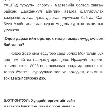
УАШТ-д түрүүлж, спортын мастерийн болзол хангаж
байсан. Дархан-Уул аймгийн аварга шалгаруулах
тэмцээнд зургаа дахь удаагаа түрүүлээд байгаа. Сая
Зүүн Азийн аваргаас хүрэл медаль хүртсэн амжилтыг
үзүүлсэн.
-
Одоо дараагийн оролцох ямар тэмцээнүүд хүлээж
байгаа вэ
?
-Одоо 2025 оны есдүгээр сард болох Монголын бүх
ард түмний их наадамд оролцоно. Ирээдүйн зорилт,
зорилго гэвэл 2028 оны олимпын наадамд оролцохын
төлөө бэлтгэл, сургуулилалтаа чанаржуулж, олимпын
эрх авахыг хичээнэ дээ.
Б.ОТГОНТУУЛ: Хүндийн өргөлтийг сайн
мэдэхгүй байж тэмцээнд ороод медаль