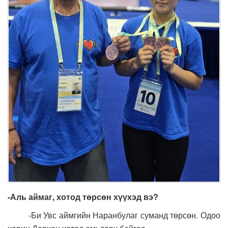
-Аль аймаг, хотод төрсөн хүүхэд вэ?
-Би Увс аймгийн Наранбулаг суманд төрсөн. Одоо