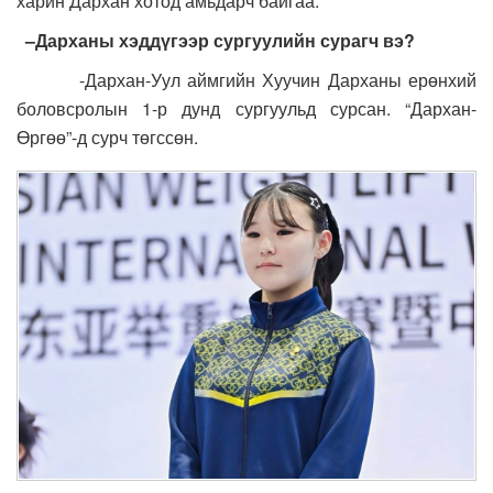
харин Дархан хотод амьдарч байгаа.
–
Дарханы хэддүгээр сургуулийн сурагч вэ
?
-Дархан-Уул аймгийн Хуучин Дарханы ерөнхий
боловсролын 1-р дунд сургуульд сурсан. “Дархан-
Өргөө”-д сурч төгссөн.