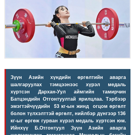
Зүүн Азийн хүндийн өргөлтийн аварга
шалгаруулах тэмцээн
ээс хүрэл медаль
хүртсэн Дархан-Уул аймгийн тамирчин
Батцэндийн Отгонтуултай ярилцлаа. Тэрбээр
эмэгтэйчүүдийн 53 кг-ын жинд огцом өргөлт
болон
түлхэлттэй өргөлт, нийлбэр дүнгээр 136
кг-ыг өргөж гурван хүрэл медаль хүртсэн
юм
.
Ийнхүү Б.Отгонтуул
Зүүн Азийн аварга
шалгаруулах тэмцээнээс
Монголын багийн