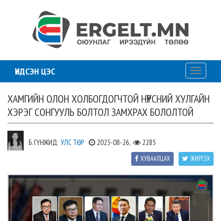
ҮНДСЭН ЦЭС
Toggle
navigati
ХАМГИЙН ОЛОН ХОЛБОГДОГЧТОЙ НҮҮРСНИЙ ХУЛГАЙН
ХЭРЭГ СОНГУУЛЬ БОЛТОЛ ЗАМХРАХ БОЛОЛТОЙ
Б. ГҮНЖИД:
УЛС ТӨР
2023-08-26,
2285
ХУВААЛЦАХ
ЖИРГЭХ