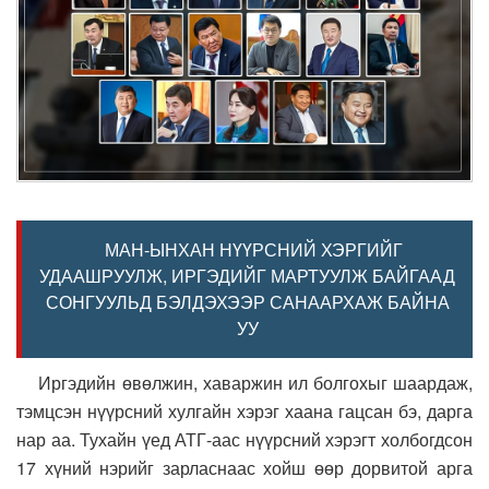
МАН-ЫНХАН НҮҮРСНИЙ ХЭРГИЙГ
УДААШРУУЛЖ, ИРГЭДИЙГ МАРТУУЛЖ БАЙГААД
СОНГУУЛЬД БЭЛДЭХЭЭР САНААРХАЖ БАЙНА
УУ
Иргэдийн өвөлжин, хаваржин ил болгохыг шаардаж,
тэмцсэн нүүрсний хулгайн хэрэг хаана гацсан бэ, дарга
нар аа. Тухайн үед АТГ-аас нүүрсний хэрэгт холбогдсон
17 хүний нэрийг зарласнаас хойш өөр дорвитой арга