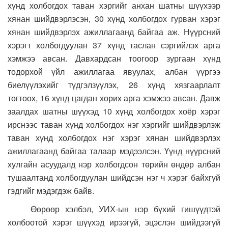
хүнд холбогдох таван хэргийг анхан шатны шүүхээр
хянан шийдвэрлэсэн, 30 хүнд холбогдох гурван хэрэг
хянан шийдвэрлэх ажиллагаанд байгаа аж.
Нүүрсний
хэрэгт холбогдуулан 37 хүнд таслан сэргийлэх арга
хэмжээ авсан. Давхардсан тоогоор зургаан хүнд
тодорхой үйл ажиллагаа явуулах, албан үүргээ
биелүүлэхийг түдгэлзүүлэх, 26 хүнд хязгаарлалт
тогтоох, 16 хүнд цагдан хорих арга хэмжээ авсан. Давж
заалдах шатны шүүхэд 10 хүнд холбогдох хоёр хэрэг
ирснээс таван хүнд холбогдох нэг хэргийг шийдвэрлэж
таван хүнд холбогдох нэг хэрэг хянан шийдвэрлэх
ажиллагаанд байгаа талаар мэдээлсэн. Үүнд нүүрсний
хулгайн асуудалд нэр холбогдсон төрийн өндөр албан
тушаалтанд холбогдуулан шийдсэн нэг ч хэрэг байхгүй
гэдгийг мэдэгдэж байв.
Өөрөөр хэлбэл, УИХ-ын нэр бүхий гишүүдтэй
холбоотой хэрэг шүүхэд ирээгүй, эцэслэн шийдээгүй