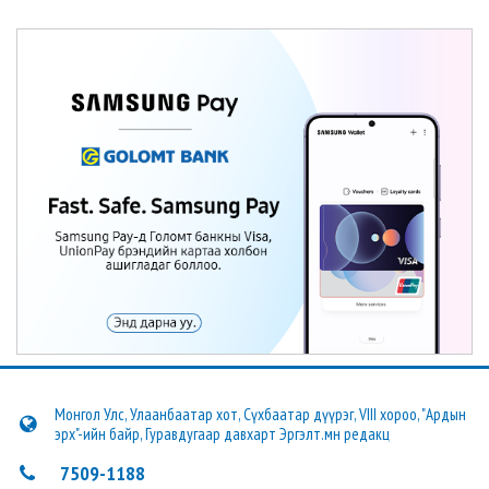
Монгол Улс, Улаанбаатар хот, Сүхбаатар дүүрэг, VIII хороо, "Ардын
эрх"-ийн байр, Гуравдугаар давхарт Эргэлт.мн редакц
7509-1188