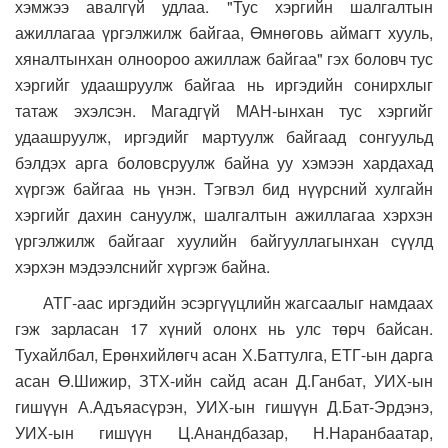
хэмжээ авалгүй удлаа. "Тус хэргийн шалгалтын
ажиллагаа үргэлжилж байгаа, Өмнөговь аймагт хууль,
хяналтынхан олноороо ажиллаж байгаа" гэх боловч тус
хэргийг удаашруулж байгаа нь иргэдийн сонирхлыг
татаж эхэлсэн. Магадгүй МАН-ынхан тус хэргийг
удаашруулж, иргэдийг мартуулж байгаад сонгуульд
бэлдэх арга боловсруулж байна уу хэмээн хардахад
хүргэж байгаа нь үнэн. Тэгвэл бид нүүрсний хулгайн
хэргийг дахин сануулж, шалгалтын ажиллагаа хэрхэн
үргэлжилж байгааг хуулийн байгууллагынхан сүүлд
хэрхэн мэдээлснийг хүргэж байна.
АТГ-аас иргэдийн эсэргүүцлийн жагсаалыг намдаах
гэж зарласан 17 хүний олонх нь улс төрч байсан.
Тухайлбал, Ерөнхийлөгч асан Х.Баттулга, ЕТГ-ын дарга
асан Ө.Шижир, ЗТХ-ийн сайд асан Д.Ганбат, УИХ-ын
гишүүн А.Адъяасүрэн, УИХ-ын гишүүн Д.Бат-Эрдэнэ,
УИХ-ын гишүүн Ц.Анандбазар, Н.Наранбаатар,