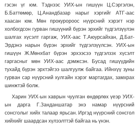
гэсэн үг юм.
Тэднээс УИХ-ын гишүүн Ц.Сэргэлэн,
Б.Баттөмөр, Ц.Анандбазар нарыг хэргийг АТГ-аас
хаасан юм. Мөн прокуророос нүүрсний хэрэгт нэр
холбогдсон гурван гишүүний бүрэн эрхийг түдгэлзүүлэн
шалгах хүсэлт гаргаж, УИХ-аас Т.Аюурсайхан, Д.Бат-
Эрдэнэ нарын бүрэн эрхийг түдгэлзүүлсэн. УИХ-ын
гишүүн Ж.Мөнхбат бүрэн эрхээсээ түдгэлзэх хүсэлт
гаргасныг мөн УИХ-аас дэмжсэн. Бусад гишүүдийн
тухайд бүрэн эрхтэйгээ шалгуулж байгаа. Ийнхүү зуны
гурван сар нүүрсний хулгайн хэрэг мартагдах, замхрах
шинжтэй болж.
Харин УИХ-ын хаврын чуулган өндөрлөх үеэр УИХ-
ын дарга Г.Занданшатар энэ намар нүүрсний
сонсголыг хийх талаар ярьсан. Иргэд нүүрсний сонсгол
хийхийг шаардсан хүлээлттэй байгаа нь үнэн.