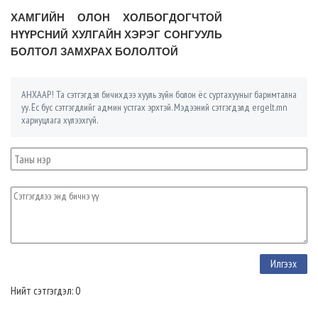
ХАМГИЙН ОЛОН ХОЛБОГДОГЧТОЙ
НҮҮРСНИЙ ХУЛГАЙН ХЭРЭГ СОНГУУЛЬ
БОЛТОЛ ЗАМХРАХ БОЛОЛТОЙ
АНХААР! Та сэтгэгдэл бичихдээ хууль зүйн болон ёс суртахууныг баримтална
уу. Ёс бус сэтгэгдлийг админ устгах эрхтэй. Мэдээний сэтгэгдэлд ergelt.mn
хариуцлага хүлээхгүй.
Нийт сэтгэгдэл: 0