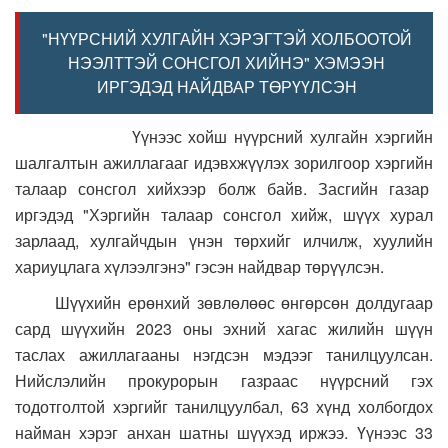
"НҮҮРСНИЙ ХУЛГАЙН ХЭРЭГТЭЙ ХОЛБООТОЙ
НЭЭЛТТЭЙ СОНСГОЛ ХИЙНЭ" ХЭМЭЭН
ИРГЭДЭД НАЙДВАР ТӨРҮҮЛСЭН
Үүнээс хойш нүүрсний хулгайн хэргийн
шалгалтын ажиллагааг идэвхжүүлэх зорилгоор хэргийн
талаар сонсгол хийхээр болж байв. Засгийн газар
иргэдэд "Хэргийн талаар сонсгол хийж, шүүх хурал
зарлаад, хулгайчдын үнэн төрхийг илчилж, хуулийн
хариуцлага хүлээлгэнэ" гэсэн найдвар төрүүлсэн.
Шүүхийн ерөнхий зөвлөлөөс өнгөрсөн долдугаар
сард шүүхийн 2023 оны эхний хагас жилийн шүүн
таслах ажиллагааны нэгдсэн мэдээг танилцуулсан.
Нийслэлийн прокурорын газраас нүүрсний гэх
тодотголтой хэргийг танилцуулбал, 63 хүнд холбогдох
найман хэрэг анхан шатны шүүхэд иржээ.
Үүнээс 33