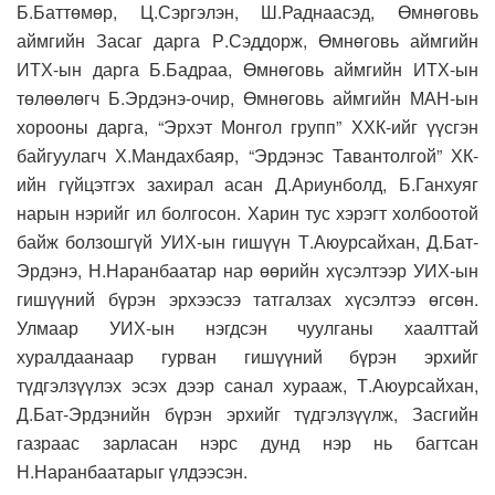
Б.Баттөмөр, Ц.Сэргэлэн, Ш.Раднаасэд, Өмнөговь
аймгийн Засаг дарга Р.Сэддорж, Өмнөговь аймгийн
ИТХ-ын дарга Б.Бадраа, Өмнөговь аймгийн ИТХ-ын
төлөөлөгч Б.Эрдэнэ-очир, Өмнөговь аймгийн МАН-ын
хорооны дарга, “Эрхэт Монгол групп” ХХК-ийг үүсгэн
байгуулагч Х.Мандахбаяр, “Эрдэнэс Тавантолгой” ХК-
ийн гүйцэтгэх захирал асан Д.Ариунболд, Б.Ганхуяг
нарын нэрийг ил болгосон. Харин тус хэрэгт холбоотой
байж болзошгүй УИХ-ын гишүүн Т.Аюурсайхан, Д.Бат-
Эрдэнэ, Н.Наранбаатар нар өөрийн хүсэлтээр УИХ-ын
гишүүний бүрэн эрхээсээ татгалзах хүсэлтээ өгсөн.
Улмаар УИХ-ын нэгдсэн чуулганы хаалттай
хуралдаанаар гурван гишүүний бүрэн эрхийг
түдгэлзүүлэх эсэх дээр санал хурааж, Т.Аюурсайхан,
Д.Бат-Эрдэнийн бүрэн эрхийг түдгэлзүүлж, Засгийн
газраас зарласан нэрс дунд нэр нь багтсан
Н.Наранбаатарыг үлдээсэн.