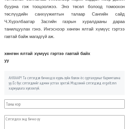
буурна
гэж
тооцоолжээ
.
Энэ
төсөл
болоод
томоохон
төслүүдийн
санхүүжилтын
талаар
Сангийн
сайд
Ч
.
Хүрэлбаатар
Засгийн
газрын
хуралдааны
дараа
танилцуулах
гэнэ. Ингэснээр хөнгөн ялтай хүмүүс гэртээ
гавтай байж магадгүй аж.
хөнгөн ялтай хүмүүс гэртээ гавтай байх
уу
АНХААР! Та сэтгэгдэл бичихдээ хууль зүйн болон ёс суртахууныг баримтална
уу. Ёс бус сэтгэгдлийг админ устгах эрхтэй. Мэдээний сэтгэгдэлд ergelt.mn
хариуцлага хүлээхгүй.