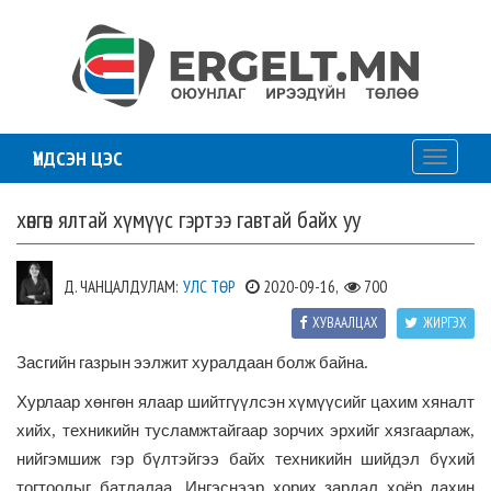
ҮНДСЭН ЦЭС
Toggle
navigati
хөнгөн ялтай хүмүүс гэртээ гавтай байх уу
Д. ЧАНЦАЛДУЛАМ:
УЛС ТӨР
2020-09-16,
700
ХУВААЛЦАХ
ЖИРГЭХ
Засгийн
газрын
ээлжит
хуралдаан
болж
байна
.
Хурлаар
хөнгөн
ялаар
шийтгүүлсэн
хүмүүсийг
цахим
хяналт
хийх
,
техникийн
тусламжтайгаар
зорчих
эрхийг
хязгаарлаж
,
нийгэмшиж
гэр
бүлтэйгээ
байх
техникийн
шийдэл
бүхий
тогтоолыг
батлалаа. Ингэснээр
хорих
зардал
хоёр
дахин