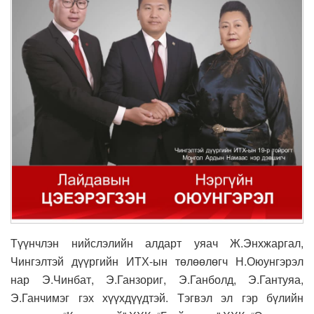
Түүнчлэн нийслэлийн алдарт уяач Ж.Энхжаргал,
Чингэлтэй дүүргийн ИТХ-ын төлөөлөгч Н.Оюунгэрэл
нар Э.Чинбат, Э.Ганзориг, Э.Ганболд, Э.Гантуяа,
Э.Ганчимэг гэх хүүхдүүдтэй. Тэгвэл эл гэр бүлийн