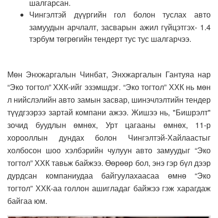
шалгарсан.
Чингэлтэй дүүргийн гол болон туслах авто
замуудын арчлалт, засварын ажил гүйцэтгэх- 1.4
тэрбум төгрөгийн тендерт тус тус шалгарчээ.
Мөн Энхжаргалын Чинбат, Энхжаргалын Гантуяа нар
“Эко тогтол” ХХК-ийг эзэмшдэг. “Эко тогтол” ХХК нь мөн
л нийслэлийн авто замын засвар, шинэчлэлтийн тендер
түүдгээрээ зартай компани ажээ. Жишээ нь, "Бишрэлт"
зочид буудлын өмнөх, Урт цагааны өмнөх, 11-р
хорооллын дундах болон Чингэлтэй-Хайлаастыг
холбосон шоо хэлбэрийн чулуун авто замуудыг “Эко
тогтол” ХХК тавьж байжээ. Өөрөөр бол, энэ гэр бүл дээр
дурдсан компаниудаа байгуулахаасаа өмнө “Эко
тогтол” ХХК-аа голлон ашигладаг байжээ гэж харагдаж
байгаа юм.