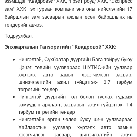
эзэмшдэг “Квадровэй” ХХК, “Грэйт роуд” ХХК, “Экспресс
зам” ХХК гэх гурван компани энэ оны нийслэлийн 17
байршлын зам засварын ажлын есөн байршлынх нь
тендерийг авчээ.
Тодруулбал,
Энхжаргалын Ганзоригийн “Квадровэй” ХХК:
Чингэлтэй, Сүхбаатар дүүргийн Бага тойруу буюу
Цэцэг төвийн уулзвараас ШУТИС-ийн уулзвар
хүртэлх авто замын хэсэгчилсэн засвар,
шинэчлэлтийн ажил гүйцэтгэх- 3.7 тэрбум
төгрөгийн тендер
Чингэлтэй дүүргийн гол болон туслах гудамж
замуудын арчлалт, засварын ажил гүйцэтгэх- 1.4
тэрбум төгрөгийн тендер
Чингэлтэйн өргөн чөлөө буюу 32-н уулзвараас
Хайлаастын уулзвар хүртэлх авто замын
хэсэгчилсэн засвар, шинэчлэлтийн ажил