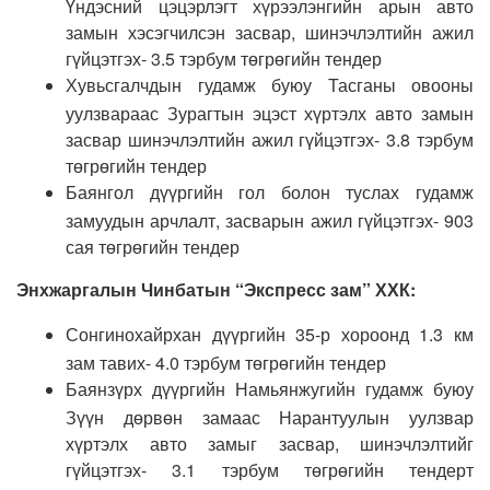
Үндэсний цэцэрлэгт хүрээлэнгийн арын авто
замын хэсэгчилсэн засвар, шинэчлэлтийн ажил
гүйцэтгэх- 3.5 тэрбум төгрөгийн тендер
Хувьсгалчдын гудамж буюу Тасганы овооны
уулзвараас Зурагтын эцэст хүртэлх авто замын
засвар шинэчлэлтийн ажил гүйцэтгэх- 3.8 тэрбум
төгрөгийн тендер
Баянгол дүүргийн гол болон туслах гудамж
замуудын арчлалт, засварын ажил гүйцэтгэх- 903
сая төгрөгийн тендер
Энхжаргалын Чинбатын “Экспресс зам” ХХК:
Сонгинохайрхан дүүргийн 35-р хороонд 1.3 км
зам тавих- 4.0 тэрбум төгрөгийн тендер
Баянзүрх дүүргийн Намьянжугийн гудамж буюу
Зүүн дөрвөн замаас Нарантуулын уулзвар
хүртэлх авто замыг засвар, шинэчлэлтийг
гүйцэтгэх- 3.1 тэрбум төгрөгийн тендерт