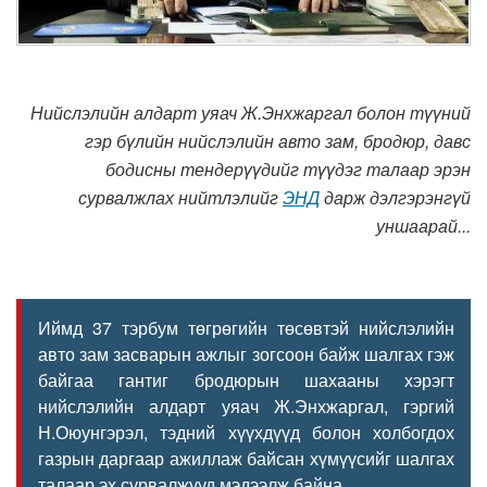
Нийслэлийн алдарт уяач Ж.Энхжаргал болон түүний
гэр бүлийн нийслэлийн авто зам, бродюр, давс
бодисны тендерүүдийг түүдэг талаар эрэн
сурвалжлах нийтлэлийг
ЭНД
дарж дэлгэрэнгүй
уншаарай...
Иймд 37 тэрбум төгрөгийн төсөвтэй нийслэлийн
авто зам засварын ажлыг зогсоон байж шалгах гэж
байгаа гантиг бродюрын шахааны хэрэгт
нийслэлийн алдарт уяач Ж.Энхжаргал, гэргий
Н.Оюунгэрэл, тэдний хүүхдүүд болон холбогдох
газрын даргаар ажиллаж байсан хүмүүсийг шалгах
талаар эх сурвалжууд мэдээлж байна.