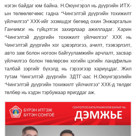
нэгэн байдаг юм байна. Н.Оюунгэрэл нь дүүргийн ИТХ-
ын төлөөлөгчөөс гадна "Чингэлтэй дүүргийн тохижилт
үйлчилгээ" ХХК-ийг эзэмшдэг бөгөөд охин Энжаргалын
Ганчимэг нь гүйцэтгэх захирлаар ажилладаг. Харин
“Чингэлтэй дүүргийн тохижилт үйлчилгээ” ХХК нь
Чингэлтэй дүүргийн хог цэвэрлэгээ, ачилт, тээвэрлэлт,
авто зам болон ногоон байгууламжийн арчлалт, засвар
үйлчилгээ болон төвлөрсөн хогийн цэгийн ландфилын
талбай зэргийг бүхэлд нь гэрээгээр хариуцдаг. Жил
тутам Чингэлтэй дүүргийн ЗДТГ-аас Н.Оюунгэрэлийн
“Чингэлтэй дүүргийн тохижилт үйлчилгээ” ХХК-д төлдөг
төлбөр нь хэдэн тэрбумаар яригддаг аж.