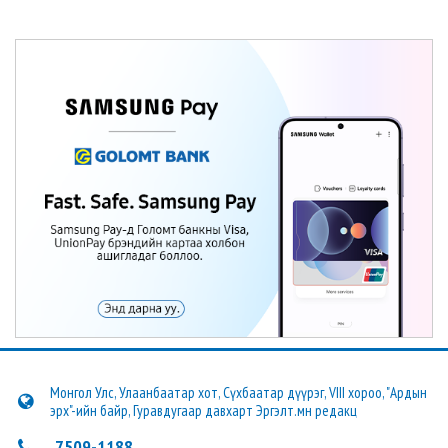
Монгол Улс, Улаанбаатар хот, Сүхбаатар дүүрэг, VIII хороо, "Ардын
эрх"-ийн байр, Гуравдугаар давхарт Эргэлт.мн редакц
7509-1188