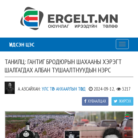
ҮНДСЭН ЦЭС
Toggle
navigati
ТАНИЛЦ: ГАНТИГ БРОДЮРЫН ШАХААНЫ ХЭРЭГТ
ШАЛГАГДАХ АЛБАН ТУШААЛТНУУДЫН НЭРС
А. АЗСАЙХАН:
УЛС ТӨР- АНХААРЛЫН ТӨВД
2024-09-12,
3217
ХУВААЛЦАХ
ЖИРГЭХ