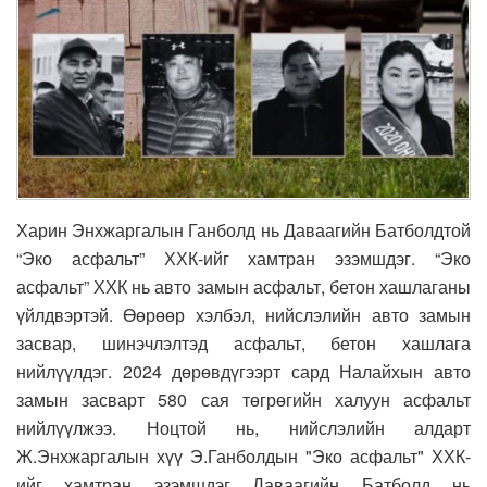
Харин Энхжаргалын Ганболд нь Даваагийн Батболдтой
“Эко асфальт” ХХК-ийг хамтран эзэмшдэг. “Эко
асфальт” ХХК нь авто замын асфальт, бетон хашлаганы
үйлдвэртэй. Өөрөөр хэлбэл, нийслэлийн авто замын
засвар, шинэчлэлтэд асфальт, бетон хашлага
нийлүүлдэг. 2024 дөрөвдүгээрт сард Налайхын авто
замын засварт 580 сая төгрөгийн халуун асфальт
нийлүүлжээ. Ноцтой нь, нийслэлийн алдарт
Ж.Энхжаргалын хүү Э.Ганболдын "Эко асфальт" ХХК-
ийг хамтран эзэмшдэг Даваагийн Батболд нь