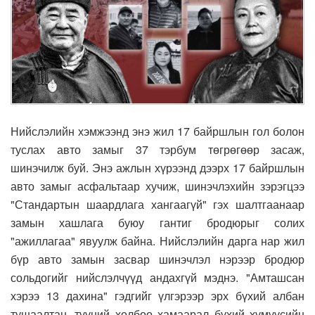
Нийслэлийн хэмжээнд энэ жил 17 байршлын гол болон
туслах авто замыг 37 тэрбум төгрөгөөр засаж,
шинэчилж буй. Энэ ажлын хүрээнд дээрх 17 байршлын
авто замыг асфальтаар хучиж, шинэчлэхийн зэрэгцээ
"Стандартын шаардлага хангаагүй" гэх шалтгаанаар
замын хашлага буюу гантиг бродюрыг солих
"ажиллагаа" явуулж байна. Нийслэлийн дарга нар жил
бүр авто замын засвар шинэчлэл нэрээр бродюр
сольдогийг нийслэлчүүд андахгүй мэднэ. "Амташсан
хэрээ 13 дахина" гэдгийг үлгэрээр эрх бүхий албан
тушаалтан, түүний холбоо хамаарал бүхий хүмүүсийн