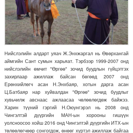
Нийслэлийн алдарт уяач Ж.Энхжаргал нь Өвөрхангай
аймгийн Сант сумын харьяат. Тэрбээр 1999-2007 онд
нийслэлийн өмчит "Өргөө" зочид буудлын гүйцэтгэх
захирлаар ажиллаж байсан бөгөөд 2007 онд
Ерөнхийлөгч асан Н.Энхбаяр, хотын дарга асан
Ц.Батбаяр нар хуйвалдан "Өргөө" зочид буудлыг
хувьчилж авснаас ажлаасаа чөлөөлөгдөж байжээ.
Харин түүний гэргий Н.Оюунгэрэл нь 2008 онд
Чингэлтэй дүүргийн МАН-ын хорооны гишүүн
уолсноосоо хойш 2016 онд Чингэлтэй дүүргийн ИТХ-ын
төлөөлөгчөөр сонгогдож, өнөөг хүртэл ажиллаж байгаа