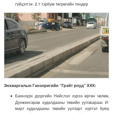
гүйцэтгэх- 2.1 тэрбум төгрөгийн тендер
Энхжаргалын Ганзоригийн “Грэйт роуд” ХХК:
Баянзүрх дүүргийн Нийслэл хүрээ өргөн чөлөө,
Дүнжингарав худалдааны төвийн уулзвараас И-
март худалдааны төвийн уулзарт хүртэл буюу