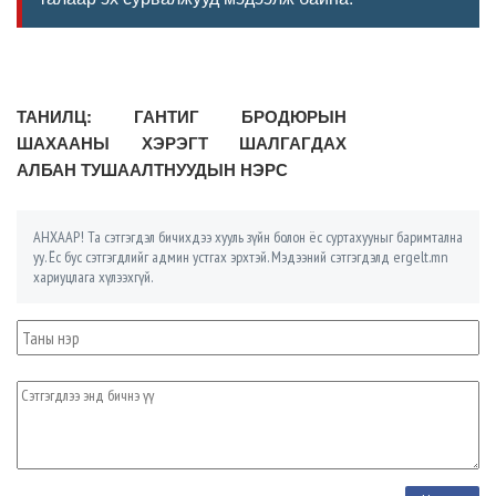
ТАНИЛЦ: ГАНТИГ БРОДЮРЫН
ШАХААНЫ ХЭРЭГТ ШАЛГАГДАХ
АЛБАН ТУШААЛТНУУДЫН НЭРС
АНХААР! Та сэтгэгдэл бичихдээ хууль зүйн болон ёс суртахууныг баримтална
уу. Ёс бус сэтгэгдлийг админ устгах эрхтэй. Мэдээний сэтгэгдэлд ergelt.mn
хариуцлага хүлээхгүй.