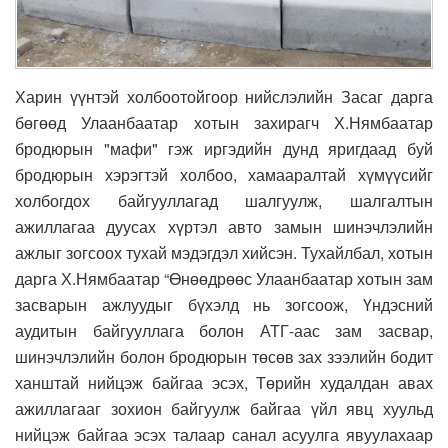
Харин үүнтэй холбоотойгоор нийслэлийн Засаг дарга
бөгөөд Улаанбаатар хотын захирагч Х.Нямбаатар
бродюрын "мафи" гэж иргэдийн дунд яригдаад буй
бродюрын хэрэгтэй холбоо, хамааралтай хүмүүсийг
холбогдох байгууллагад шалгуулж, шалгалтын
ажиллагаа дуусах хүртэл авто замын шинэчлэлийн
ажлыг зогсоох тухай мэдэгдэл хийсэн. Тухайлбал, хотын
дарга Х.Нямбаатар “Өнөөдрөөс Улаанбаатар хотын зам
засварын ажлуудыг бүхэлд нь зогсоож, Үндэсний
аудитын байгууллага болон АТГ-аас зам засвар,
шинэчлэлийн болон бродюрын төсөв зах зээлийн бодит
ханштай нийцэж байгаа эсэх, Төрийн худалдан авах
ажиллагааг зохион байгуулж байгаа үйл явц хуульд
нийцэж байгаа эсэх талаар санал асуулга явуулахаар