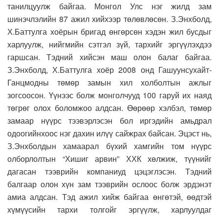
танилцуулж байгаа. Монгол Улс нэг жилд зам
шинэчлэлийн 87 ажил хийхээр төлөвлөсөн. З.Энхболд,
Х.Баттулга хоёрын бригад өнгөрсөн хэдэн жил бусдыг
харлуулж, нийгмийн сэтгэл зүй, тархийг эргүүлэхдээ
гаршсан. Тэдний хийсэн маш олон балаг байгаа.
З.Энхболд, Х.Баттулга хоёр 2008 онд Гашуунсухайт-
Ганцмодны төмөр замын хил холболтын ажлыг
зогсоосон. Үүнээс болж монголчууд 100 гаруй их наяд
төгрөг олох боломжоо алдсан. Өөрөөр хэлбэл, төмөр
замаар нүүрс тээвэрлэсэн бол иргэдийн амьдрал
одоогийнхоос нэг дахин илүү сайжрах байсан. Эцэст нь,
З.Энхболдын хамаарал бүхий хамгийн том нүүрс
олборлолтын “Хишиг арвин” ХХК хөлжиж, түүнийг
дагасан тээврийн компаниуд цэцэглэсэн. Тэдний
балгаар олон хүн зам тээврийн ослоос болж эрдэнэт
амиа алдсан. Тэд ажил хийж байгаа өнгөтэй, өөдтэй
хүмүүсийн тархи толгойг эргүүлж, харлуулдаг