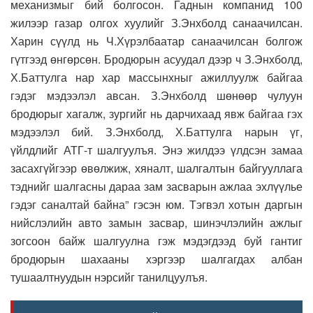
механизмыг бий болгосон. Гаднын компанид 100
жилээр газар олгох хуулийг З.Энхболд санаачилсан.
Харин сүүлд нь Ч.Хүрэлбаатар санаачилсан болгож
гүтгээд өнгөрсөн. Бродюрын асуудал дээр ч З.Энхболд,
Х.Баттулга нар хар массынхныг ажиллуулж байгаа
гэдэг мэдээлэл авсан. З.Энхболд шөнөөр чулуун
бродюрыг хагалж, зургийг нь дарчихаад явж байгаа гэх
мэдээлэл бий. З.Энхболд, Х.Баттулга нарын үг,
үйлдлийг АТГ-т шалгуулъя. Энэ жилдээ үлдсэн замаа
засахгүйгээр өвөлжиж, хяналт, шалгалтын байгууллага
тэднийг шалгасны дараа зам засварын ажлаа эхлүүлье
гэдэг саналтай байна” гэсэн юм. Тэгвэл хотын даргын
нийслэлийн авто замын засвар, шинэчлэлийн ажлыг
зогсоон байж шалгуулна гэж мэдэгдээд буй гантиг
бродюрын шахааны хэргээр шалгагдах албан
тушаалтнуудын нэрсийг танилцуулъя.