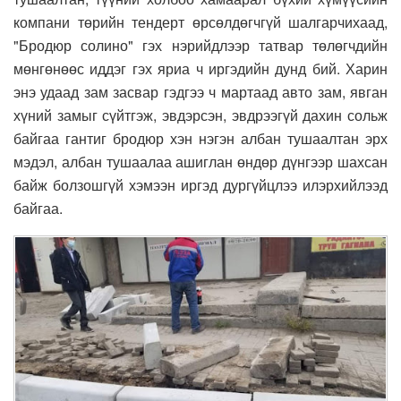
компани төрийн тендерт өрсөлдөгчгүй шалгарчихаад,
"Бродюр солино" гэх нэрийдлээр татвар төлөгчдийн
мөнгөнөөс иддэг гэх яриа ч иргэдийн дунд бий. Харин
энэ удаад зам засвар гэдгээ ч мартаад авто зам, явган
хүний замыг сүйтгэж, эвдэрсэн, эвдрээгүй дахин сольж
байгаа гантиг бродюр хэн нэгэн албан тушаалтан эрх
мэдэл, албан тушаалаа ашиглан өндөр дүнгээр шахсан
байж болзошгүй хэмээн иргэд дургүйцлээ илэрхийлээд
байгаа.