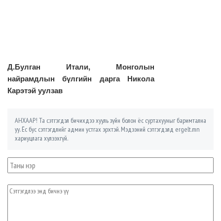
Д.Булган Итали, Монголын
найрамдлын бүлгийн дарга Никола
Карэтэй уулзав
АНХААР! Та сэтгэгдэл бичихдээ хууль зүйн болон ёс суртахууныг баримтална
уу. Ёс бус сэтгэгдлийг админ устгах эрхтэй. Мэдээний сэтгэгдэлд ergelt.mn
хариуцлага хүлээхгүй.