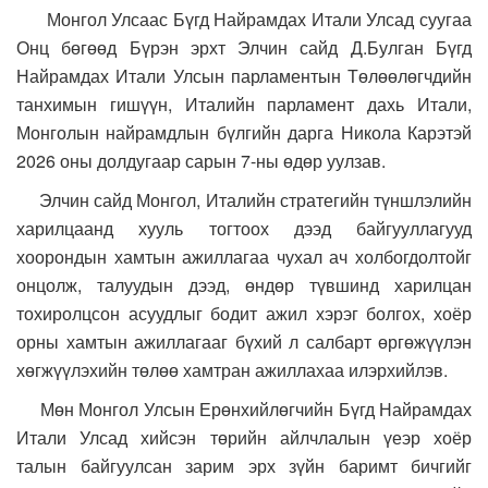
Монгол Улсаас Бүгд Найрамдах Итали Улсад суугаа
Онц бөгөөд Бүрэн эрхт Элчин сайд Д.Булган Бүгд
Найрамдах Итали Улсын парламентын Төлөөлөгчдийн
танхимын гишүүн, Италийн парламент дахь Итали,
Монголын найрамдлын бүлгийн дарга Никола Карэтэй
2026 оны долдугаар сарын 7-ны өдөр уулзав.
Элчин сайд Монгол, Италийн стратегийн түншлэлийн
харилцаанд хууль тогтоох дээд байгууллагууд
хоорондын хамтын ажиллагаа чухал ач холбогдолтойг
онцолж, талуудын дээд, өндөр түвшинд харилцан
тохиролцсон асуудлыг бодит ажил хэрэг болгох, хоёр
орны хамтын ажиллагааг бүхий л салбарт өргөжүүлэн
хөгжүүлэхийн төлөө хамтран ажиллахаа илэрхийлэв.
Мөн Монгол Улсын Ерөнхийлөгчийн Бүгд Найрамдах
Итали Улсад хийсэн төрийн айлчлалын үеэр хоёр
талын байгуулсан зарим эрх зүйн баримт бичгийг