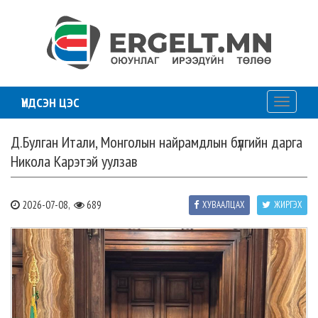
ҮНДСЭН ЦЭС
Toggle
navigati
Д.Булган Итали, Монголын найрамдлын бүлгийн дарга
Никола Карэтэй уулзав
2026-07-08,
689
ХУВААЛЦАХ
ЖИРГЭХ