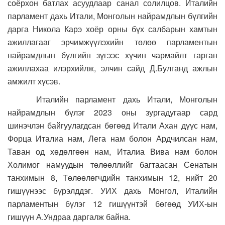
соёрхон батлах асуудлаар санал солилцов. Италийн
парламент дахь Итали, Монголын найрамдлын бүлгийн
дарга Никола Карэ хоёр орны бүх салбарын хамтын
ажиллагааг эрчимжүүлэхийн төлөө парламентын
найрамдлын бүлгийн зүгээс хүчин чармайлт гарган
ажиллахаа илэрхийлж, элчин сайд Д.Булганд ажлын
амжилт хүсэв.
Италийн парламент дахь Итали, Монголын
найрамдлын бүлэг 2023 оны зургадугаар сард
шинэчлэн байгуулагдсан бөгөөд Итали Ахан дүүс нам,
Форца Италиа нам, Лега нам болон Ардчилсан нам,
Таван од хөдөлгөөн нам, Италиа Вива нам болон
Холимог намуудын төлөөллийг багтаасан Сенатын
танхимын 8, Төлөөлөгчдийн танхимын 12, нийт 20
гишүүнээс бүрэлддэг. УИХ дахь Монгол, Италийн
парламентын бүлэг 12 гишүүнтэй бөгөөд УИХ-ын
гишүүн А.Ундраа даргалж байна.