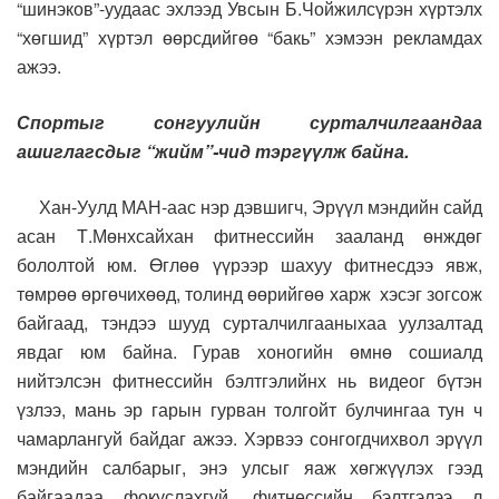
“шинэков”-уудаас эхлээд Увсын Б.Чойжилсүрэн хүртэлх
“хөгшид” хүртэл өөрсдийгөө “бакь” хэмээн рекламдах
ажээ.
Спортыг сонгуулийн сурталчилгаандаа
ашиглагсдыг “жийм”-чид тэргүүлж байна.
Хан-Уулд МАН-аас нэр дэвшигч, Эрүүл мэндийн сайд
асан Т.Мөнхсайхан фитнессийн зааланд өнждөг
бололтой юм. Өглөө үүрээр шахуу фитнесдээ явж,
төмрөө өргөчихөөд, толинд өөрийгөө харж хэсэг зогсож
байгаад, тэндээ шууд сурталчилгааныхаа уулзалтад
явдаг юм байна. Гурав хоногийн өмнө сошиалд
нийтэлсэн фитнессийн бэлтгэлийнх нь видеог бүтэн
үзлээ, мань эр гарын гурван толгойт булчингаа тун ч
чамарлангуй байдаг ажээ. Хэрвээ сонгогдчихвол эрүүл
мэндийн салбарыг, энэ улсыг яаж хөгжүүлэх гээд
байгаадаа фокуслахгүй, фитнессийн бэлтгэлээ л