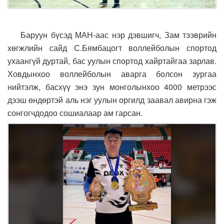
Баруун бүсэд МАН-аас нэр дэвшигч, Зам тээврийн
хөгжлийн сайд С.Бямбацогт воллейболын спортод
ухаангүй дуртай, бас уулын спортод хайртайгаа зарлав.
Ховдынхоо воллейболын аварга болсон зургаа
нийтэлж, басхүү энэ зун монголынхоо 4000 метрээс
дээш өндөртэй аль нэг уулын оргилд заавал авирна гэж
сонгогчдодоо сошиалаар ам гарсан.