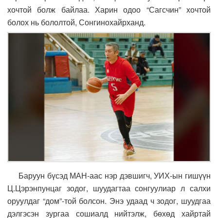
хочтой болж байлаа. Харин одоо “Сагсчин” хочтой
болох нь бололтой, Сонгинохайрханд.
Баруун бүсэд МАН-аас нэр дэвшигч, УИХ-ын гишүүн
Ц.Цэрэнпунцаг зодог, шуудагтаа сонгуулиар л салхи
оруулдаг “дом”-той болсон. Энэ удаад ч зодог, шуудгаа
дэлгэсэн зургаа сошиалд нийтэлж, бөхөд хайртай