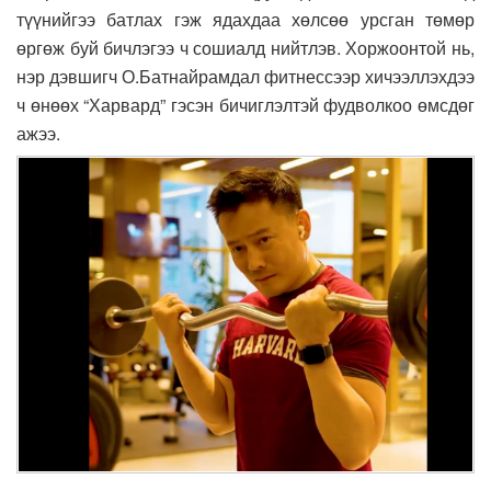
түүнийгээ батлах гэж ядахдаа хөлсөө урсган төмөр
өргөж буй бичлэгээ ч сошиалд нийтлэв. Хоржоонтой нь,
нэр дэвшигч О.Батнайрамдал фитнессээр хичээллэхдээ
ч өнөөх “Харвард” гэсэн бичиглэлтэй фудволкоо өмсдөг
ажээ.