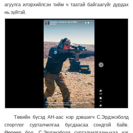
агуулга илэрхийлсэн тийм ч таатай байгаагүйг дурдах
нь зүйтэй.
Төвийн бүсэд АН-аас нэр дэвшигч С.Эрдэнэболд
спортлог сурталчилгаа бусдаасаа сондгой байв.
Өөрөөр бол, С.Эрдэнэболд сурталчилгааныхаа нэг