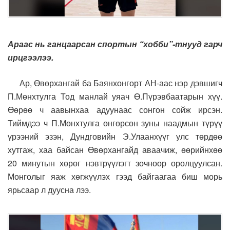
Араас нь ганцаарсан спортын “хобби”-тнууд гарч
ирцгээлээ.
Ар, Өвөрхангай ба Баянхонгорт АН-аас нэр дэвшигч
П.Мөнхтулга Тод манлай уяач Ө.Пүрэвбаатарын хүү.
Өөрөө ч аавынхаа адуунаас сонгон сойж ирсэн.
Тиймдээ ч П.Мөнхтулга өнгөрсөн зуны наадмын түрүү
үрээний эзэн, Дундговийн Э.Улаанхүүг улс төрдөө
хутгаж, хаа байсан Өвөрхангайд аваачиж, өөрийнхөө
20 минутын хөрөг нэвтрүүлэгт зочноор оролцуулсан.
Монголыг яаж хөгжүүлэх гээд байгаагаа биш морь
ярьсаар л дуусна лээ.