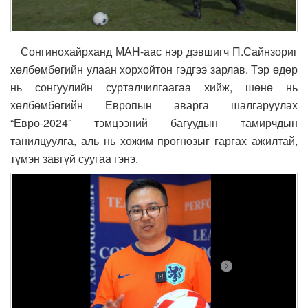
Сонгинохайрханд МАН-аас нэр дэвшигч П.Сайнзориг
хөлбөмбөгийн улаан хорхойтон гэдгээ зарлав. Тэр өдөр
нь сонгуулийн сурталчилгаагаа хийж, шөнө нь
хөлбөмбөгийн Европын аварга шалгаруулах
“Евро-2024” тэмцээний багуудын тамирчдын
танилцуулга, аль нь хожим прогнозыг гаргах ажилтай,
түмэн завгүй суугаа гэнэ.