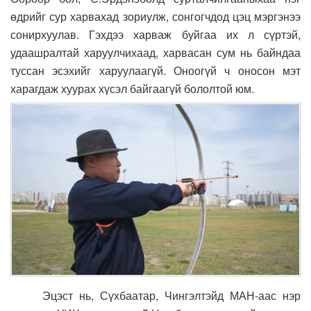
өдрийг сур харвахад зориулж, сонгогчдод цэц мэргэнээ
сонирхуулав. Гэхдээ харваж буйгаа их л сүртэй,
удаашралтай харуулчихаад, харвасан сум нь байндаа
туссан эсэхийг харуулаагүй. Оноогүй ч оносон мэт
харагдаж хуурах хүсэл байгаагүй бололтой юм.
Эцэст нь, Сүхбаатар, Чингэлтэйд МАН-аас нэр