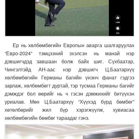
Ер нь хөлбөмбөгийн Европын аварга шалгаруулах
“Евро-2024” тэмцээний эхэлсэн нь манай нэр
дэвшигчдэд завшаан болж байх шиг. Сүхбаатар,
Чингэлтэйд АН-аас нэр дэвшигч Ц.Баатархүү
хөлбөмбөгийн Германы багийн үнэнч фанат гэдгээ
зарлаж, хөлбөмбөгт дуртай, тэр тусмаа Германы багийг
дэмждэг бол өөрийг нь ч гэсэн дэмжихийг битүүхэн
уриалав. Мөн Ц.Баатархүү “Хүүхэд бүрд бөмбөг”
хөтөлбөрийг жил бүр хэрэгжүүлж, хувиасаа
хөлбөмбөгийн бөмбөг тараадаг гэнэ.