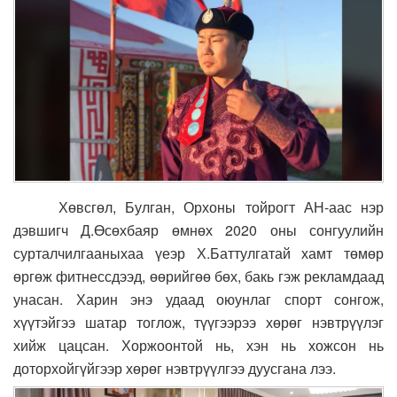
Хөвсгөл, Булган, Орхоны тойрогт АН-аас нэр
дэвшигч Д.Өсөхбаяр өмнөх 2020 оны сонгуулийн
сурталчилгааныхаа үеэр Х.Баттулгатай хамт төмөр
өргөж фитнессдээд, өөрийгөө бөх, бакь гэж рекламдаад
унасан. Харин энэ удаад оюунлаг спорт сонгож,
хүүтэйгээ шатар тоглож, түүгээрээ хөрөг нэвтрүүлэг
хийж цацсан. Хоржоонтой нь, хэн нь хожсон нь
доторхойгүйгээр хөрөг нэвтрүүлгээ дуусгана лээ.