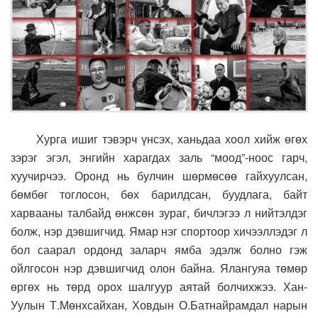
Хурга ишиг тэвэрч үнсэх, ханьдаа хоол хийж өгөх
зэрэг эгэл, энгийн харагдах заль “моод”-ноос гарч,
хуучирчээ. Оронд нь булчин шөрмөсөө гайхуулсан,
бөмбөг тоглосон, бөх барилдсан, буудлага, байт
харвааны талбайд өнжсөн зураг, бичлэгээ л нийтэлдэг
болж, нэр дэвшигчид. Ямар нэг спортоор хичээллэдэг л
бол саарал ордонд заларч ямба эдэлж болно гэж
ойлгосон нэр дэвшигчид олон байна. Ялангуяа төмөр
өргөх нь төрд орох шалгуур аятай болчихжээ. Хан-
Уулын Т.Мөнхсайхан, Ховдын О.Батнайрамдал нарын