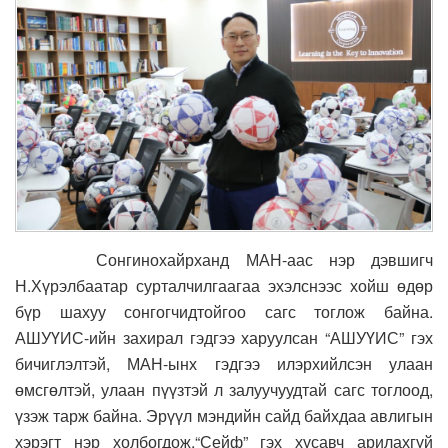
Сонгинохайрханд МАН-аас нэр дэвшигч
Н.Хүрэлбаатар сурталчилгаагаа эхэлснээс хойш өдөр
бүр шахуу сонгогчидтойгоо сагс тоглож байна.
АШУҮИС-ийн захирал гэдгээ харуулсан “АШУҮИС” гэх
бичиглэлтэй, МАН-ынх гэдгээ илэрхийлсэн улаан
өмсгөлтэй, улаан пүүзтэй л залуучуудтай сагс тоглоод,
үзэж тарж байна. Эрүүл мэндийн сайд байхдаа авлигын
хэрэгт нэр холбогдож,“Сейф” гэх хусавч арилахгүй