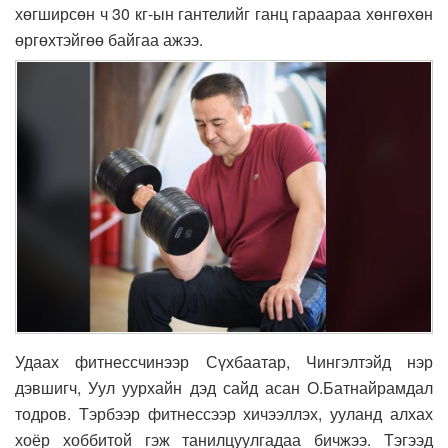
хөгширсөн ч 30 кг-ын гантелийг ганц гараараа хөнгөхөн
өргөхтэйгөө байгаа ажээ.
Удаах фитнессчинээр Сүхбаатар, Чингэлтэйд нэр
дэвшигч, Уул уурхайн дэд сайд асан О.Батнайрамдал
тодров. Тэрбээр фитнессээр хичээллэх, ууланд алхах
хоёр хоббитой гэж танилцуулгадаа бичжээ. Тэгээд