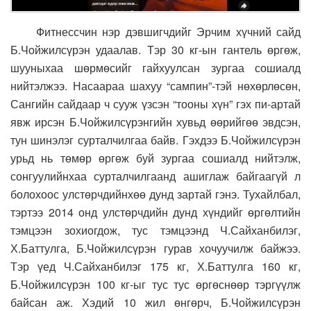
Фитнессчин нэр дэвшигчдийг Эрчим хүчний сайд
Б.Чойжилсүрэн удаалав. Тэр 30 кг-ын гантель өргөж,
шууныхаа шөрмөсийг гайхуулсан зургаа сошиалд
нийтэлжээ. Насаараа шахуу “сампин”-тэй нөхөрлөсөн,
Сангийн сайдаар ч сууж үзсэн “тооны хүн” гэх пи-артай
явж ирсэн Б.Чойжилсүрэнгийн хувьд өөрийгөө эвдсэн,
тун шинэлэг сурталчилгаа байв. Гэхдээ Б.Чойжилсүрэн
урьд нь төмөр өргөж буй зургаа сошиалд нийтэлж,
сонгуулийнхаа сурталчилгаанд ашиглаж байгаагүй л
болохоос улстөрчдийнхөө дунд зартай гэнэ. Тухайлбал,
тэртээ 2014 онд улстөрчдийн дунд хүндийг өргөлтийн
тэмцээн зохиогдож, тус тэмцээнд Ч.Сайханбилэг,
Х.Баттулга, Б.Чойжилсүрэн гурав хочуучилж байжээ.
Тэр үед Ч.Сайханбилэг 175 кг, Х.Баттулга 160 кг,
Б.Чойжилсүрэн 100 кг-ыг тус тус өргөснөөр тэргүүлж
байсан аж. Хэдий 10 жил өнгөрч, Б.Чойжилсүрэн