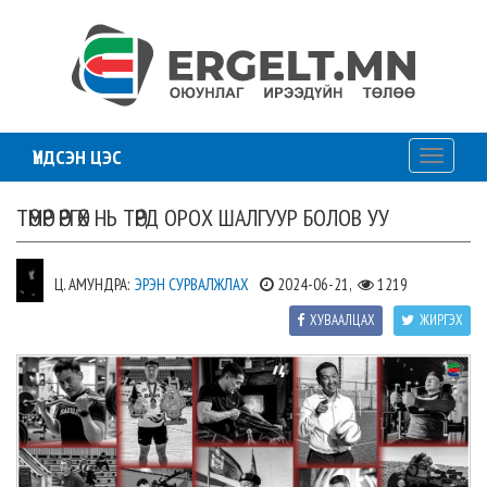
ҮНДСЭН ЦЭС
Toggle
navigati
ТӨМӨР ӨРГӨХ НЬ ТӨРД ОРОХ ШАЛГУУР БОЛОВ УУ
Ц. АМУНДРА:
ЭРЭН СУРВАЛЖЛАХ
2024-06-21,
1219
ХУВААЛЦАХ
ЖИРГЭХ