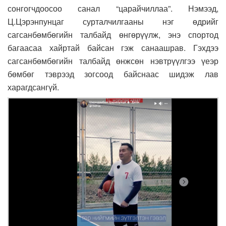
сонгогчдоосоо санал “царайчиллаа”. Нэмээд,
Ц.Цэрэнпунцаг сурталчилгааны нэг өдрийг
сагсанбөмбөгийн талбайд өнгөрүүлж, энэ спортод
багаасаа хайртай байсан гэж санаашрав. Гэхдээ
сагсанбөмбөгийн талбайд өнжсөн нэвтрүүлгээ үеэр
бөмбөг тэврээд зогсоод байснаас шидэж лав
харагдсангүй.