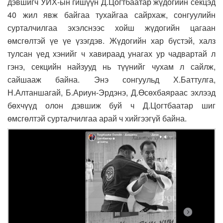
дэвшигч УИХ-ын гишүүн Д.Цогтбаатар жүдогийн секцэд
40 жил явж байгаа тухайгаа сайрхаж, сонгуулийн
сурталчилгаа эхэлснээс хойш жүдогийн цагаан
өмсгөлтэй үе үе үзэгдэв. Жүдогийн хар бүстэй, халз
тулсан үед хэнийг ч хавираад унагах ур чадвартай л
гэнэ, секцийн найзууд нь түүнийг чухам л сайлж,
сайшааж байна. Энэ сонгуульд Х.Баттулга,
Н.Алтаншагай, Б.Ариун-Эрдэнэ, Д.Өсөхбаяраас эхлээд
бөхчүүд олон дэвшиж буй ч Д.Цогтбаатар шиг
өмсгөлтэй сурталчилгаа арай ч хийгээгүй байна.