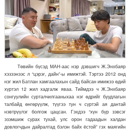
Төвийн бүсэд МАН-аас нэр дэвшигч Ж.Энхбаяр
хэзээнээс л “цэрэг, дайн”-ы имижтэй. Тэртээ 2012 онд
нэг жил Батлан хамгаалахын сайд байсан имижээ өдий
хүртэл 12 жил хадгалж яваа. Тиймдээ ч Ж.Энхбаяр
сонгуулийн сурталчилгааныхаа нэг өдрийг буудлагын
талбайд өнгөрүүлж, түүгээ тун ч сүртэй ая дантай
нэвтрүүлэг болгож цацсан. Гэхдээ “хүн бүр зэвсэг
эзэмшиж сурах тухай, улс орон гадаадын халдан
довлогчдын дайралтад бэлэн байх ёстой” гэх маягийн