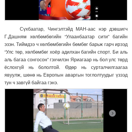
Сүхбаатар, Чингэлтэйд МАН-аас нэр дэвшигч
Г.Дашням хөлбөмбөгийн “Улаанбаатар сити” багийн
эзэн. Тиймдээ ч хөлбөмбөгийн бөмбөг барьж гарч ирээд
“Улс төр, хөлбөмбөг хоёр адилхан багийн спорт. Би аль
аль багаа сонгосон” гэхчилэн Яриагаар нь бол улс төрд
ёслохгүй нь бололтой. Өдөр нь сурталчилгаагаа
явуулж, шөнө нь Европын аваргын тоглолтуудыг үзээд
тун ч завгүй байгаа гэнэ.