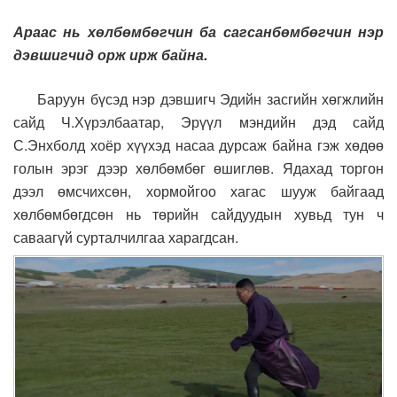
Араас нь хөлбөмбөгчин ба сагсанбөмбөгчин нэр
дэвшигчид орж ирж байна.
Баруун бүсэд нэр дэвшигч Эдийн засгийн хөгжлийн
сайд Ч.Хүрэлбаатар, Эрүүл мэндийн дэд сайд
С.Энхболд хоёр хүүхэд насаа дурсаж байна гэж хөдөө
голын эрэг дээр хөлбөмбөг өшиглөв. Ядахад торгон
дээл өмсчихсөн, хормойгоо хагас шууж байгаад
хөлбөмбөгдсөн нь төрийн сайдуудын хувьд тун ч
саваагүй сурталчилгаа харагдсан.