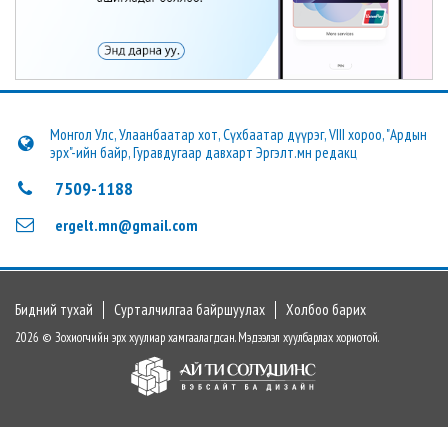
Монгол Улс, Улаанбаатар хот, Сүхбаатар дүүрэг, VIII хороо, "Ардын
эрх"-ийн байр, Гуравдугаар давхарт Эргэлт.мн редакц
7509-1188
ergelt.mn@gmail.com
Бидний тухай
Сурталчилгаа байршуулах
Холбоо барих
2026 © Зохиогчийн эрх хуулиар хамгаалагдсан. Мэдээлэл хуулбарлах хориотой.