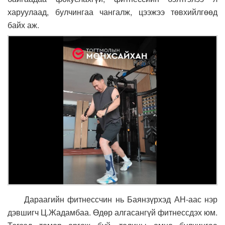
харуулаад, булчингаа чангалж, цээжээ төвхийлгөөд
байх аж.
Дараагийн фитнессчин нь Баянзүрхэд АН-аас нэр
дэвшигч Ц.Жадамбаа. Өдөр алгасангүй фитнессдэх юм.