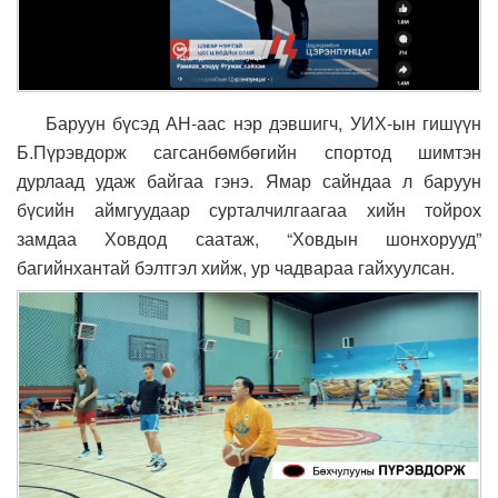
Баруун бүсэд АН-аас нэр дэвшигч, УИХ-ын гишүүн
Б.Пүрэвдорж сагсанбөмбөгийн спортод шимтэн
дурлаад удаж байгаа гэнэ. Ямар сайндаа л баруун
бүсийн аймгуудаар сурталчилгаагаа хийн тойрох
замдаа Ховдод саатаж, “Ховдын шонхорууд”
багийнхантай бэлтгэл хийж, ур чадвараа гайхуулсан.