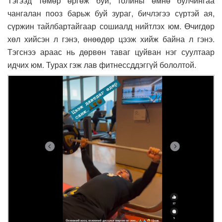
Тэгээд төмөр өргөж буй, толины өмнө булчингаа
чангалан пооз барьж буй зураг, бичлэгээ сүртэй ая,
сүржин тайлбартайгаар сошиалд нийтлэх юм. Өчигдөр
хөл хийсэн л гэнэ, өнөөдөр цээж хийж байна л гэнэ.
Тэгснээ араас нь дөрвөн таваг цуйван нэг суултаар
идчих юм. Турах гэж лав фитнессддэггүй бололтой.