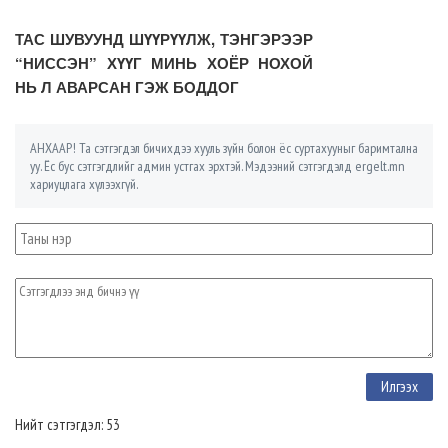
ТАС ШУВУУНД ШҮҮРҮҮЛЖ, ТЭНГЭРЭЭР
“НИССЭН” ХҮҮГ МИНЬ ХОЁР НОХОЙ
НЬ Л АВАРСАН ГЭЖ БОДДОГ
АНХААР! Та сэтгэгдэл бичихдээ хууль зүйн болон ёс суртахууныг баримтална
уу. Ёс бус сэтгэгдлийг админ устгах эрхтэй. Мэдээний сэтгэгдэлд ergelt.mn
хариуцлага хүлээхгүй.
Нийт сэтгэгдэл: 53