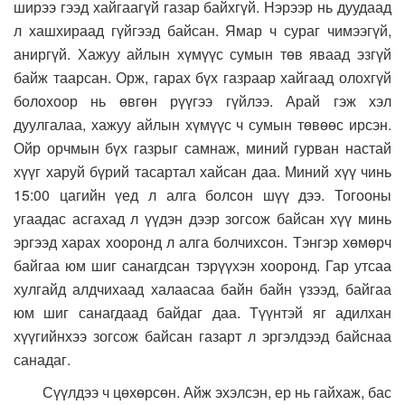
ширээ гээд хайгаагүй газар байхгүй. Нэрээр нь дуудаад
л хашхираад гүйгээд байсан. Ямар ч сураг чимээгүй,
аниргүй. Хажуу айлын хүмүүс сумын төв яваад эзгүй
байж таарсан. Орж, гарах бүх газраар хайгаад олохгүй
болохоор нь өвгөн рүүгээ гүйлээ. Арай гэж хэл
дуулгалаа, хажуу айлын хүмүүс ч сумын төвөөс ирсэн.
Ойр орчмын бүх газрыг самнаж, миний гурван настай
хүүг харуй бүрий тасартал хайсан даа. Миний хүү чинь
15:00 цагийн үед л алга болсон шүү дээ. Тогооны
угаадас асгахад л үүдэн дээр зогсож байсан хүү минь
эргээд харах хооронд л алга болчихсон. Тэнгэр хөмөрч
байгаа юм шиг санагдсан тэрүүхэн хооронд. Гар утсаа
хулгайд алдчихаад халаасаа байн байн үзээд, байгаа
юм шиг санагдаад байдаг даа. Түүнтэй яг адилхан
хүүгийнхээ зогсож байсан газарт л эргэлдээд байснаа
санадаг.
Сүүлдээ ч цөхөрсөн. Айж эхэлсэн, ер нь гайхаж, бас