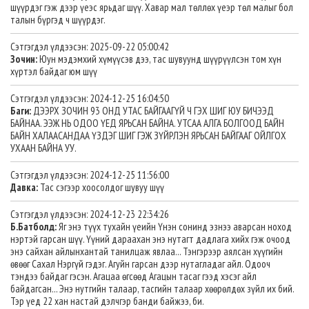
шүүрдэг гэж дээр үеэс ярьдаг шүү. Хавар мал төллөх үеэр төл малыг бол
талын бүргэд ч шүүрдэг.
Сэтгэгдэл үлдээсэн: 2025-09-22 05:00:42
Зочин:
Юун мэдэмхий хүмүүсэв дээ, тас шувуунд шүүрүүлсэн том хүн
хүртэл байдаг юм шүү
Сэтгэгдэл үлдээсэн: 2024-12-25 16:04:50
Баги:
ДЭЭРХ ЗОЧИН 93 ОНД УТАС БАЙГААГҮЙ Ч ГЭХ ШИГ ЮУ БИЧЭЭД
БАЙНАА. ЭЭЖ НЬ ОДОО ҮЕД ЯРЬСАН БАЙНА. УТСАА АЛГА БОЛГООД БАЙН
БАЙН ХАЛААСАНДАА ҮЗДЭГ ШИГ ГЭЖ ЗҮЙРЛЭН ЯРЬСАН БАЙГААГ ОЙЛГОХ
УХААН БАЙНА УУ.
Сэтгэгдэл үлдээсэн: 2024-12-25 11:56:00
Давка:
Тас сэгээр хоосолдог шувуу шүү
Сэтгэгдэл үлдээсэн: 2024-12-23 22:34:26
Б.Батболд:
Яг энэ түүх тухайн үеийн Үнэн сонинд эзнээ аварсан ноход
нэртэй гарсан шүү. Үүний дараахан энэ нутагт дадлага хийх гэж очоод
энэ сайхан айлынхантай танилцаж явлаа... Тэнгэрээр аялсан хүүгийн
өвөөг Сахал Нэргүй гэдэг. Агуйн гарсан дээр нутагладаг айл. Одооч
тэндээ байдаг гэсэн. Агацаа өгсөөд Агацын тасаг гээд хэсэг айл
байдагсан... Энэ нутгийн талаар, тасгийн талаар хөөрөлдөх зүйл их бий.
Тэр үед 22 хан настай дэлчгэр банди байжээ, би.