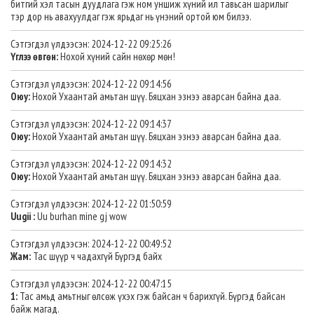
битгий хэл тасын дуудлага гэж ном уншиж хүний ил тавьсан шарилыг
тэр дор нь авахуулдаг гэж ярьдаг нь үнэний ортой юм билээ.
Сэтгэгдэл үлдээсэн: 2024-12-22 09:25:26
Үглээ өвгөн:
Нохой хүний сайн нөхөр мөн!
Сэтгэгдэл үлдээсэн: 2024-12-22 09:14:56
Оюу:
Нохой Ухаантай амьтан шүү. Бяцхан эзнээ аварсан байна даа.
Сэтгэгдэл үлдээсэн: 2024-12-22 09:14:37
Оюу:
Нохой Ухаантай амьтан шүү. Бяцхан эзнээ аварсан байна даа.
Сэтгэгдэл үлдээсэн: 2024-12-22 09:14:32
Оюу:
Нохой Ухаантай амьтан шүү. Бяцхан эзнээ аварсан байна даа.
Сэтгэгдэл үлдээсэн: 2024-12-22 01:50:59
Uugii :
Uu burhan mine gj wow
Сэтгэгдэл үлдээсэн: 2024-12-22 00:49:52
Жам:
Тас шүүр ч чадахгүй Бүргэд байх
Сэтгэгдэл үлдээсэн: 2024-12-22 00:47:15
1:
Тас амьд амьтныг өлсөж үхэх гэж байсан ч барихгүй. Бүргэд байсан
байж магад.