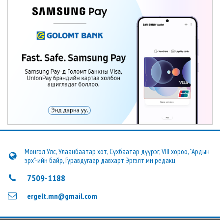
Монгол Улс, Улаанбаатар хот, Сүхбаатар дүүрэг, VIII хороо, "Ардын
эрх"-ийн байр, Гуравдугаар давхарт Эргэлт.мн редакц
7509-1188
ergelt.mn@gmail.com