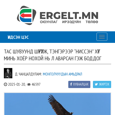
ҮНДСЭН ЦЭС
Toggle
navigati
ТАС ШУВУУНД ШҮҮРҮҮЛЖ, ТЭНГЭРЭЭР “НИССЭН” ХҮҮГ
МИНЬ ХОЁР НОХОЙ НЬ Л АВАРСАН ГЭЖ БОДДОГ
Д. ЧАНЦАЛДУЛАМ:
МОНГОЛЧУУДЫН АМЬДРАЛ
2025-01-20,
46597
ХУВААЛЦАХ
ЖИРГЭХ