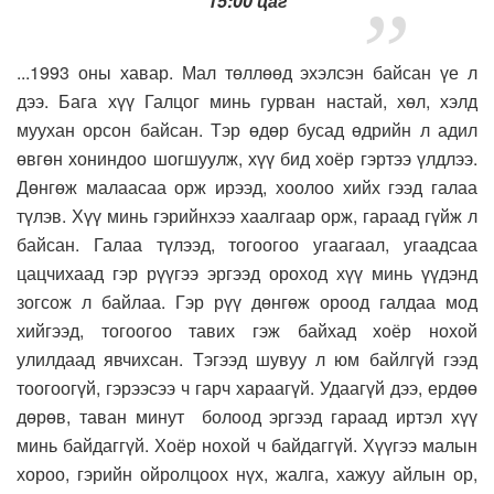
15:00 цаг
...1993 оны хавар. Мал төллөөд эхэлсэн байсан үе л
дээ. Бага хүү Галцог минь гурван настай, хөл, хэлд
муухан орсон байсан. Тэр өдөр бусад өдрийн л адил
өвгөн хониндоо шогшуулж, хүү бид хоёр гэртээ үлдлээ.
Дөнгөж малаасаа орж ирээд, хоолоо хийх гээд галаа
түлэв. Хүү минь гэрийнхээ хаалгаар орж, гараад гүйж л
байсан. Галаа түлээд, тогоогоо угаагаал, угаадсаа
цацчихаад гэр рүүгээ эргээд ороход хүү минь үүдэнд
зогсож л байлаа. Гэр рүү дөнгөж ороод галдаа мод
хийгээд, тогоогоо тавих гэж байхад хоёр нохой
улилдаад явчихсан. Тэгээд шувуу л юм байлгүй гээд
тоогоогүй, гэрээсээ ч гарч хараагүй. Удаагүй дээ, ердөө
дөрөв, таван минут болоод эргээд гараад иртэл хүү
минь байдаггүй. Хоёр нохой ч байдаггүй. Хүүгээ малын
хороо, гэрийн ойролцоох нүх, жалга, хажуу айлын ор,