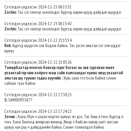
Сэтгэгдэл үлдээсэн: 2024-12-23 06:15:51
Zochin:
Тас сэг зэмээр хооллодог. Бүргэд харин шууд дайрдаг шүүрдэг
Сэтгэгдэл үлдээсэн: 2024-12-23 06:15:42
Zochin:
Тас сэг зэмээр хооллодог. Бүргэд харин шууд дайрдаг шүүрдэг
Сэтгэгдэл үлдээсэн: 2024-12-22 21:15:14
Bek:
Бүргэд шүүрсэн гэж бодож байна. Тас үхсэн амьтан сэг зэм иддэг
шувуу.
Сэтгэгдэл үлдээсэн: 2024-12-22 21:05:26
Төмөрбаатар монгол банхар гэдэг багаас нь зөв сургавал мөнч
ухаантай гэр эзэн хоёроо маш сайн хамгаалдаг хүнээс илүү ухаантай
амьтан шү түүнээс гадна хүүгийн :
Хувь заяа тэтгэсэн байна сонин
сайхан түүх байна
Сэтгэгдэл үлдээсэн: 2024-12-22 17:30:25
S:
SAWI80955877
Сэтгэгдэл үлдээсэн: 2024-12-22 17:24:22
Зочин :
Хаха. Юун ч цэцэн мэргэн хүмүүс вэ дээ. Тас биш л гэнэ, бүргэд л
гэнэ. Хаха. Болоод өнгөрсөн юманд. Ямар ч байсан хавар цагт өлссөн
шувуу хүн рүү ч дайрдагийн байна. Сонин тохиолдол байна.