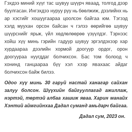
Гэхдээ миний хүүг тас шувуу шүүрч яваад, толгод дээр
буулгасан. Ингэхдээ нуруу руу нь бөөлжиж, дээлийнх нь
ар хэсгийг хошуугаараа цоолсон байгаа юм. Тэгээд
хэлд муухан орсон байсан ч гэлээ өөрийгөө шувуу
шүүрснийг ярьж, үйл хөдлөлөөрөө үзүүлдэг. Тэрнээс
хойш хүү минь гэрийн гадуур шувуу эргэлдэхээр хар
хурдаараа дээлийн хормой доогуур ордог, орон
доогуураа нуугддаг болчихсон. Бас том болоод ч
хонинд ганцаараа бүү хэл хээр явахаас айдаг
болчихсон байж билээ.
Одоо хүү минь 30 гаруй настай ханагар сайхан
залуу болсон. Шүүхийн байгууллагад ажиллаж,
нэртэй, төртэй албаа хашиж яваа. Харин манайх
Хэнтий аймгийнхаа Дадал суманд амьдарч байгаа.
Дадал сум, 2023 он.