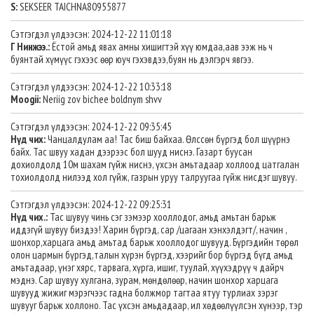
S:
SEKSEER TAICHNA80955877
Сэтгэгдэл үлдээсэн: 2024-12-22 11:01:18
Г Нинжээ.:
Ёстой амьд явах амны хишигтэй хүү юмдаа,аав ээж нь ч
буянтай хүмүүс гэхээс өөр юуч гэхэвдээ,буян нь дэлгэрч явгээ.
Сэтгэгдэл үлдээсэн: 2024-12-22 10:33:18
Moogii:
Neriig zov bichee boldnym shvv
Сэтгэгдэл үлдээсэн: 2024-12-22 09:35:45
Нүд чих:
Чанцалдулам аа! Тас биш байхаа. Өлссөн бүргэд бол шүүрнэ
байх. Тас швуу хадан дээрээс бол шууд ниснэ. Газарт буусан
дохиолдолд 10м шахам гүйж ниснэ, үхсэн амьтадаар холлоод цатгалан
тохиолдолд нилээд хол гүйж, газрын уруу талруугаа гүйж нисдэг шувуу.
Сэтгэгдэл үлдээсэн: 2024-12-22 09:25:31
Нүд чих.:
Тас шувуу чинь сэг зэмээр хооллодог, амьд амьтан барьж
иддэгүй шувуу биздээ! Харин бүргэд, сар /цагаан хэнхэлдэгт/, начин ,
шонхор,харцага амьд амьтад барьж хооллодог шувууд. Бүргэдийн төрөл
олон цармын бүргэд,талын хүрэн бүргэд, хээрийг бор бүргэд бүгд амьд
амьтадаар, үнэг хярс, тарвага, хүрга, ишиг, туулай, хүүхэдрүү ч дайрч
мэднэ. Сар шувуу хулгана, зурам, мөндөлөөр, начин шонхор харцага
шувууд жижиг мэрэгчээс гадна болжмор тагтаа ятуу турлиах зэрэг
шувууг барьж холлоно. Тас үхсэн амьдадаар, ил хөдөөлүүлсэн хүнээр, тэр