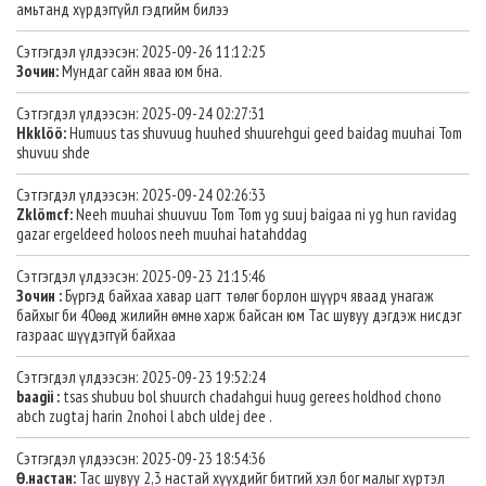
амьтанд хүрдэггүйл гэдгийм билээ
Сэтгэгдэл үлдээсэн: 2025-09-26 11:12:25
Зочин:
Мундаг сайн яваа юм бна.
Сэтгэгдэл үлдээсэн: 2025-09-24 02:27:31
Hkklöö:
Humuus tas shuvuug huuhed shuurehgui geed baidag muuhai Tom
shuvuu shde
Сэтгэгдэл үлдээсэн: 2025-09-24 02:26:33
Zklömcf:
Neeh muuhai shuuvuu Tom Tom yg suuj baigaa ni yg hun ravidag
gazar ergeldeed holoos neeh muuhai hatahddag
Сэтгэгдэл үлдээсэн: 2025-09-23 21:15:46
Зочин :
Бүргэд байхаа хавар цагт төлөг борлон шүүрч яваад унагаж
байхыг би 40өөд жилийн өмнө харж байсан юм Тас шувуу дэгдэж нисдэг
газраас шүүдэггүй байхаа
Сэтгэгдэл үлдээсэн: 2025-09-23 19:52:24
baagii :
tsas shubuu bol shuurch chadahgui huug gerees holdhod chono
abch zugtaj harin 2nohoi l abch uldej dee .
Сэтгэгдэл үлдээсэн: 2025-09-23 18:54:36
Ө.настан:
Тас шувуу 2,3 настай хүүхдийг битгий хэл бог малыг хүртэл