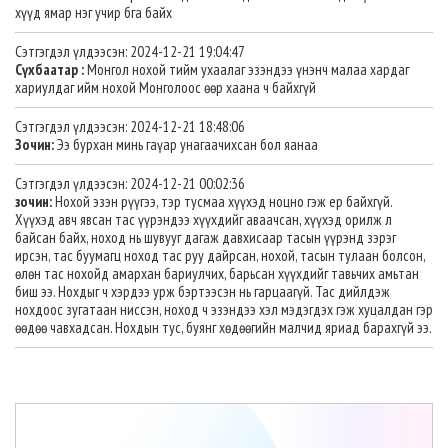
хүүд ямар нэг учир бга байх
Сэтгэгдэл үлдээсэн: 2024-12-21 19:04:47
Сүхбаатар :
Монгол нохой тийм ухаалаг эзэндээ үнэнч малаа хардаг
хариулдаг ийм нохой Монголоос өөр хаана ч байхгүй
Сэтгэгдэл үлдээсэн: 2024-12-21 18:48:06
Зочин:
Ээ бурхан минь гаүар унагаачихсан бол яанаа
Сэтгэгдэл үлдээсэн: 2024-12-21 00:02:36
зочин:
Нохой эзэн рүүгээ, тэр тусмаа хүүхэд ноцно гэж ер байхгүй.
Хүүхэд авч явсан тас үүрэндээ хүүхдийг аваачсан, хүүхэд орилж л
байсан байх, ноход нь шувууг дагаж давхисаар тасын үүрэнд зэрэг
ирсэн, тас буумагц ноход тас руу дайрсан, нохой, тасын тулаан болсон,
өлөн тас нохойд амархан бариулчих, барьсан хүүхдийг тавьчих амьтан
биш ээ. Нохдыг ч хэрдээ урж бэртээсэн нь гарцаагүй. Тас дийлдэж
нохдоос зугатаан ниссэн, ноход ч эзэндээ хэл мэдэгдэх гэж хуцалдан гэр
өөдөө чавхадсан. Нохдын тус, буянг хөдөөгийн малчид яриад барахгүй ээ.