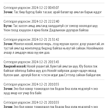
Сэтгэгдэл үлдээсэн: 2024-12-22 00:43:07
Зочин:
Тас биш бүргэд байх тасаас арай багавтар амьтан барьж иддэг
Сэтгэгдэл үлдээсэн: 2024-12-21 22:22:40
Бүтэн:
Тас хазээч амьд амьтанд халддаггүй сэг зэмээр хоолодог.шүү
Үнэн гэхэд хэцүүхэн л яриа болж Дадлынхан дуугарах байгаа
Сэтгэгдэл үлдээсэн: 2024-12-21 21:51:42
Зочин:
Монгол нохой, монгол морь...гээд муухан хүнээс дээр ухаантай, ач
тустай амьтад монголчууд бидэнд байгаа нь юутай сайхан. Нохойныхоо
ачаар л амьдарч яваа хүү юм даа.
Сэтгэгдэл үлдээсэн: 2024-12-21 20:15:43
Хөөрхий нохой:
Нохой ухаантай, буянтай амьтан шүү. Юу болох гэж
байгааг ойлгоод байна шүү дээ.Нохойг хайрлаж даарч ядарч яваад
бүлээн шөл , аргагүй бол яс ч гэсэн өгдөг дөө.Сэтгэлд сайхан байдаг юм.
Сэтгэгдэл үлдээсэн: 2024-12-21 20:10:55
Зочин:
Энэ бол ховор тохиолдол гэж бодож бна хэлж мэдэхгүй ч энэ
хүүд ямар нэг учир бга байх
Сэтгэгдэл үлдээсэн: 2024-12-21 20:10:35
Зочин:
Энэ бол ховор тохиолдол гэж бодож бна хэлж мэдэхгүй ч энэ