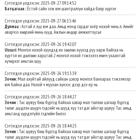
Сэтгэгдэл үлдээсэн: 2025-09-27 09:14:52
Батцагаан :
Ёстой сайн ээж юм шантралгүи хайда баяр хүргэе
Сэтгэгдэл үлдээсэн: 2025-09-27 06:13:46
Дулмаа :
Азтай л хүү юм даа. Амьд мэнд гардаг хоёр нохой чинь л. Амийг
аварчээ хөөрхий минь хүүд. Ажлын өндөр амжилтхүсье
Сэтгэгдэл үлдээсэн: 2025-09-26 19:42:07
Ussuri:
Монгол нохой хүүхдэд их зөөлөн.хүүхэд рүү харж байгаа нь
хүртэл их дөлгөөн харцтай.2 монгол нохой тэжээлээ.мөнч ухаантай
хүчирхэг амьтан шүү.
Сэтгэгдэл үлдээсэн: 2025-09-26 19:13:39
Зочин:
Мал ахуйтай айлууд сайхан цэвэр монгол банхараа тэжээмээр
юм байна даа. Нохой ч муухан хүнээс дээр дээ ер нь
Сэтгэгдэл үлдээсэн: 2025-09-26 18:44:27
Зочин :
Тас шувуу биш бүргэд байхаа хавар мал төллөх цагаар бүргэд
төлөг ,шүдлэн шүүрч гэдсийг нь шууд хүү татдаг айхтар шувуу Тас амьд
амьтанд хүрдэггүйл гэдгийм билээ
Сэтгэгдэл үлдээсэн: 2025-09-26 18:44:25
Зочин :
Тас шувуу биш бүргэд байхаа хавар мал төллөх цагаар бүргэд
төлөг ,шүдлэн шүүрч гэдсийг нь шууд хүү татдаг айхтар шувуу Тас амьд