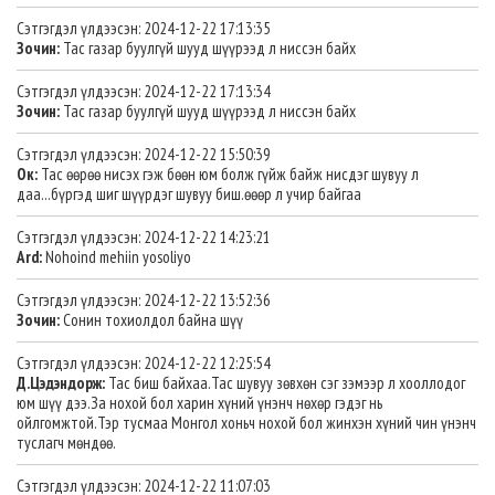
Сэтгэгдэл үлдээсэн: 2024-12-22 17:13:35
Зочин:
Тас газар буулгүй шууд шүүрээд л ниссэн байх
Сэтгэгдэл үлдээсэн: 2024-12-22 17:13:34
Зочин:
Тас газар буулгүй шууд шүүрээд л ниссэн байх
Сэтгэгдэл үлдээсэн: 2024-12-22 15:50:39
Ок:
Тас өөрөө нисэх гэж бөөн юм болж гүйж байж нисдэг шувуу л
даа...бүргэд шиг шүүрдэг шувуу биш.өөөр л учир байгаа
Сэтгэгдэл үлдээсэн: 2024-12-22 14:23:21
Ard:
Nohoind mehiin yosoliyo
Сэтгэгдэл үлдээсэн: 2024-12-22 13:52:36
Зочин:
Сонин тохиолдол байна шүү
Сэтгэгдэл үлдээсэн: 2024-12-22 12:25:54
Д.Цэдэндорж:
Тас биш байхаа.Тас шувуу зөвхөн сэг зэмээр л хооллодог
юм шүү дээ.За нохой бол харин хүний үнэнч нөхөр гэдэг нь
ойлгомжтой.Тэр тусмаа Монгол хоньч нохой бол жинхэн хүний чин үнэнч
туслагч мөндөө.
Сэтгэгдэл үлдээсэн: 2024-12-22 11:07:03