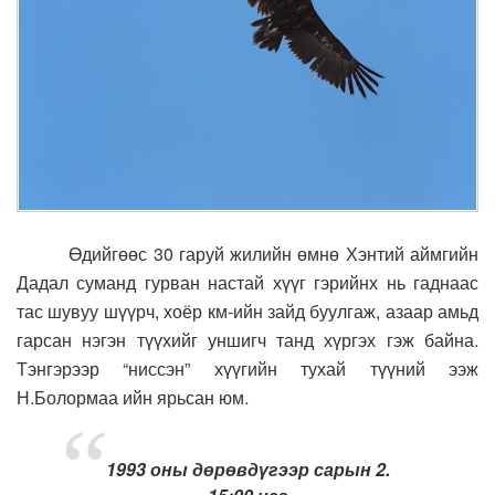
Өдийгөөс 30 гаруй жилийн өмнө Хэнтий аймгийн
Дадал суманд гурван настай хүүг гэрийнх нь гаднаас
тас шувуу шүүрч, хоёр км-ийн зайд буулгаж, азаар амьд
гарсан нэгэн түүхийг уншигч танд хүргэх гэж байна.
Тэнгэрээр “ниссэн” хүүгийн тухай түүний ээж
Н.Болормаа ийн ярьсан юм.
1993 оны дөрөвдүгээр сарын 2.