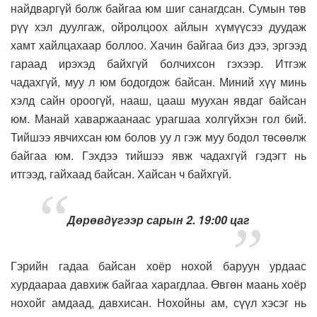
найдваргүй болж байгаа юм шиг санагдсан. Сумын төв
рүү хэл дуулгаж, ойролцоох айлын хүмүүсээ дуудаж
хамт хайлцахаар боллоо. Хачин байгаа биз дээ, эргээд
гараад ирэхэд байхгүй болчихсон гэхээр. Итгэж
чадахгүй, муу л юм бодогдож байсан. Миний хүү минь
хэлд сайн ороогүй, нааш, цааш муухан явдаг байсан
юм. Манай хаваржаанаас урагшаа холгүйхэн гол бий.
Тийшээ явчихсан юм болов уу л гэж муу бодол төсөөлж
байгаа юм. Гэхдээ тийшээ явж чадахгүй гэдэгт нь
итгээд, гайхаад байсан. Хайсан ч байхгүй.
Дөрөвдүгээр сарын 2. 19:00 цаг
Гэрийн гадаа байсан хоёр нохой баруун урдаас
хурдаараа давхиж байгаа харагдлаа. Өвгөн маань хоёр
нохойг амдаад, давхисан. Нохойны ам, сүүл хэсэг нь