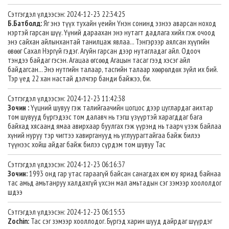
Сэтгэгдэл үлдээсэн: 2024-12-23 22:34:25
Б.Батболд:
Яг энэ түүх тухайн үеийн Үнэн сонинд эзнээ аварсан ноход
нэртэй гарсан шүү. Үүний дараахан энэ нутагт дадлага хийх гэж очоод
энэ сайхан айлынхантай танилцаж явлаа... Тэнгэрээр аялсан хүүгийн
өвөөг Сахал Нэргүй гэдэг. Агуйн гарсан дээр нутагладаг айл. Одооч
тэндээ байдаг гэсэн. Агацаа өгсөөд Агацын тасаг гээд хэсэг айл
байдагсан... Энэ нутгийн талаар, тасгийн талаар хөөрөлдөх зүйл их бий.
Тэр үед 22 хан настай дэлчгэр банди байжээ, би.
Сэтгэгдэл үлдээсэн: 2024-12-23 11:42:38
Зочин :
Үүцний шувуу гэж талийгаачийн цогцос дээр цуглардаг аихтар
том шувууд бүргэдээс том далавч нь тэгш үзүүртэй харагддаг бага
байхад хясаанд ямаа авирхаар буулгах гэж үүрэнд нь таарч үзэж байлаа
хүний нуруу тэр чигтээ хавирганууд нь углуурагтайгаа байж билээ
түүнээс хойш айдаг байж билээ сүрдэм том шувуу Тас
Сэтгэгдэл үлдээсэн: 2024-12-23 06:16:37
Зочин:
1993 онд гар утас гараагүй байсан санагдах юм юу яриад байнаа
тас амьд амьтанруу халдахгүй үхсэн мал амьтадын сэг зэмээр хоололдог
шдээ
Сэтгэгдэл үлдээсэн: 2024-12-23 06:15:53
Zochin:
Тас сэг зэмээр хооллодог. Бүргэд харин шууд дайрдаг шүүрдэг