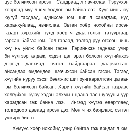
цус болчихсон ирсэн. Сандраад л явчихлаа. Тэрүүхэн
хооронд муу л юм боддог юм байна лээ. Хүүг минь юу
юугүй тасдаад, идчихсэн юм шиг л санагдаж, нүд
харанхуйлаад явчихлаа. Өвгөн хоёр нохойны ирсэн
газарт хүрэхийн тулд хоёр ч удаа голын татуургаар
гарсан байгаа юм. Гол гараад, толгод руу өгссөн чинь
хүү нь уйлж байсан гэсэн. Гэрийнхээ гаднаас учир
битүүлгээр алдаж, хэдэн цаг эрэл болсон хүүгийнхээ
дэргэд давхиад очтол байдгаараа даарчихсан,
айсандаа өмдөндөө шээчихсэн байсан гэсэн. Тэгээд
хүүгийн нуруу хэсэг бөөлжис шиг зунгааралтсан цагаан
юм болчихсон байсан. Харин хүүгийн байсан газраас
холгүйхэн буюу хэдэн алхмын цаана тас шувууны үүр
харагдсан гэж байна лээ. Ингээд хүүгээ өвөртлөөд
толгодоор даваад ирсэн дээ. Мөн ч их баярлаж, сэтгэл
уужирч билээ.
Хүмүүс хоёр нохойнд учир байгаа гэж ярьдаг л юм.