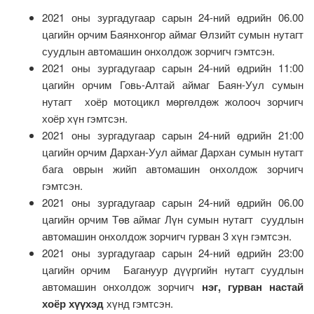
2021 оны зургадугаар сарын 24-ний өдрийн 06.00
цагийн орчим Баянхонгор аймаг Өлзийт сумын нутагт
суудлын автомашин онхолдож зорчигч гэмтсэн.
2021 оны зургадугаар сарын 24-ний өдрийн 11:00
цагийн орчим Говь-Алтай аймаг Баян-Уул сумын
нутагт хоёр мотоцикл мөргөлдөж жолооч зорчигч
хоёр хүн гэмтсэн.
2021 оны зургадугаар сарын 24-ний өдрийн 21:00
цагийн орчим Дархан-Уул аймаг Дархан сумын нутагт
бага оврын жийп автомашин онхолдож зорчигч
гэмтсэн.
2021 оны зургадугаар сарын 24-ний өдрийн 06.00
цагийн орчим Төв аймаг Лүн сумын нутагт суудлын
автомашин онхолдож зорчигч гурван 3 хүн гэмтсэн.
2021 оны зургадугаар сарын 24-ний өдрийн 23:00
цагийн орчим Багануур дүүргийн нутагт суудлын
автомашин онхолдож зорчигч
нэг, гурван настай
хоёр хүүхэд
хүнд гэмтсэн.