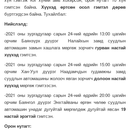
гэмтсэн байна.
Хүүхэд өртсөн осол гэмтэл дөрөв
бүртгэгдсэн байна. Тухайлбал:
Нийслэлд:
-2021 оны зургадугаар сарын 24-ний өдрийн 13:00 цагийн
орчим Баянзүрх дүүрэг Налайхын замд суудлын
автомашин замын хашлага мөргөж зорчигч
гурван настай
хүүхэд
гэмтсэн.
-2021 оны зургадугаар сарын 24-ний өдрийн 15:00 цагийн
орчим Хан-Уул дүүрэг Наадамчдын гудамжны замд
суудлын автомашины жолооч явган зорчигч
долоон настай
хүүхэд
мөргөж гэмтээсэн.
-2021 оны зургадугаар сарын 24-ний өдрийн 20:00 цагийн
орчим Баянгол дүүрэг Энхтайваны өргөн чөлөө суудлын
автомашин унадаг дугуйтай мөргөлдөж дугуйтай явсан
19
настай эрэгтэй
гэмтсэн.
Орон нутагт: