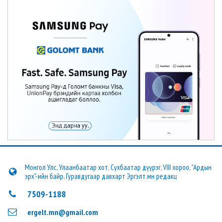
Монгол Улс, Улаанбаатар хот, Сүхбаатар дүүрэг, VIII хороо, "Ардын
эрх"-ийн байр, Гуравдугаар давхарт Эргэлт.мн редакц
7509-1188
ergelt.mn@gmail.com