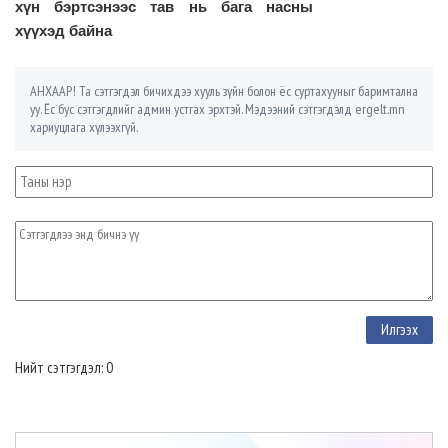
хүн бэртсэнээс тав нь бага насны
хүүхэд байна
АНХААР! Та сэтгэгдэл бичихдээ хууль зүйн болон ёс суртахууныг баримтална
уу. Ёс бус сэтгэгдлийг админ устгах эрхтэй. Мэдээний сэтгэгдэлд ergelt.mn
хариуцлага хүлээхгүй.
Нийт сэтгэгдэл: 0