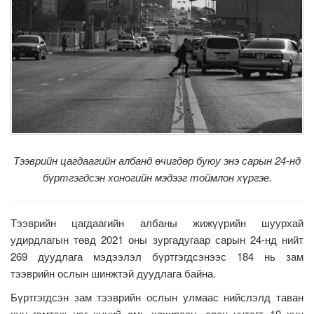
Тээврийн цагдаагийн албанд өчигдөр буюу энэ сарын 24-нд
бүртгэгдсэн хоногийн мэдээг тоймлон хүргэе.
Тээврийн цагдаагийн албаны жижүүрийн шуурхай
удирдлагын төвд 2021 оны зургадугаар сарын 24-нд нийт
269 дуудлага мэдээлэл бүртгэгдсэнээс 184 нь зам
тээврийн ослын шинжтэй дуудлага байна.
Бүртгэгдсэн зам тээврийн ослын улмаас нийслэлд таван
хүн гэмтэж нэг хүний амь хохирсон, орон нутагт 10 хүн