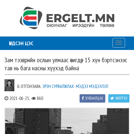
ҮНДСЭН ЦЭС
Toggle
navigati
Зам тээврийн ослын улмаас өчигдөр 15 хүн бэртсэнээс
тав нь бага насны хүүхэд байна
Б. ОТГОНЗАЯА:
ЭРЭН СУРВАЛЖЛАХ- МЭДЭЭ МЭДЭЭЛЭЛ
2021-06-25,
860
ХУВААЛЦАХ
ЖИРГЭХ