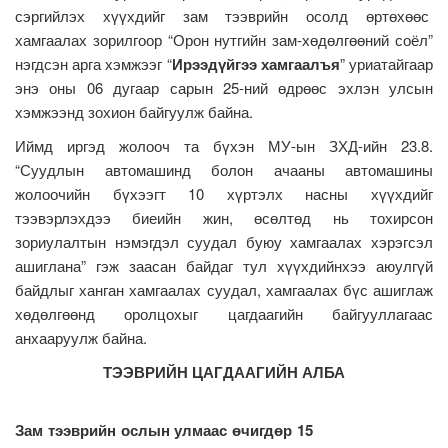
сэргийлэх хүүхдийг зам тээврийн осолд өртөхөөс
хамгаалах зорилгоор “Орон нутгийн зам-хөдөлгөөний соёл”
нэгдсэн арга хэмжээг “
Ирээдүйгээ хамгаалъя
” уриатайгаар
энэ оны 06 дугаар сарын 25-ний өдрөөс эхлэн улсын
хэмжээнд зохион байгуулж байна.
Иймд иргэд жолооч та бүхэн МУ-ын ЗХД-ийн 23.8.
“Суудлын автомашинд болон ачааны автомашины
жолоочийн бүхээгт 10 хүртэлх насны хүүхдийг
тээвэрлэхдээ биеийн жин, өсөлтөд нь тохирсон
зориулалтын нэмэгдэл суудал буюу хамгаалах хэрэгсэл
ашиглана” гэж заасан байдаг тул хүүхдийнхээ аюулгүй
байдлыг ханган хамгаалах суудал, хамгаалах бүс ашиглаж
хөдөлгөөнд оролцохыг цагдаагийн байгууллагаас
анхааруулж байна.
ТЭЭВРИЙН ЦАГДААГИЙН АЛБА
Зам тээврийн ослын улмаас өчигдөр 15