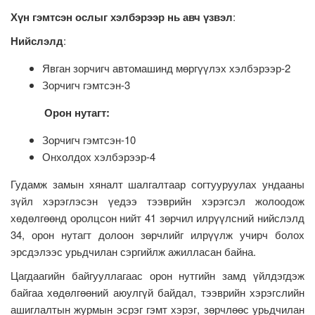
Хүн гэмтсэн ослыг хэлбэрээр нь авч үзвэл
:
Нийслэлд
:
Явган зорчигч автомашинд мөргүүлэх хэлбэрээр-2
Зорчигч гэмтсэн-3
Орон нутагт:
Зорчигч гэмтсэн-10
Онхолдох хэлбэрээр-4
Гудамж замын хяналт шалгалтаар согтууруулах ундааны
зүйл хэрэглэсэн үедээ тээврийн хэрэгсэл жолоодож
хөдөлгөөнд оролцсон нийт 41 зөрчил илрүүлсний нийслэлд
34, орон нутагт долоон зөрчлийг илрүүлж учирч болох
эрсдэлээс урьдчилан сэргийлж ажилласан байна.
Цагдаагийн байгууллагаас орон нутгийн замд үйлдэгдэж
байгаа хөдөлгөөний аюулгүй байдал, тээврийн хэрэгслийн
ашиглалтын журмын эсрэг гэмт хэрэг, зөрчлөөс урьдчилан