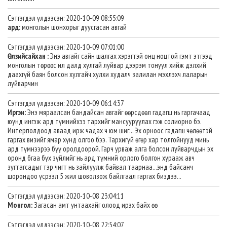
Сэтгэгдэл үлдээсэн: 2020-10-09 08:55:09
ард:
монголын шонхорыг дуусгасан авгай
Сэтгэгдэл үлдээсэн: 2020-10-09 07:01:00
Өлзийсайхан :
Энэ авгайг сайн шалгах хэрэгтэй онц ноцтой гэмт этгээд
монголын төрөөс ил далд хулгай луйвар дээрэм тонуул хийж дэлхий
даахгүй баян болсон хулгайч хулхи худалч залилан мэхлэхч лаларын
луйварчин
Сэтгэгдэл үлдээсэн: 2020-10-09 06:14:37
Иргэн:
Энэ мяраалсан бандайсан авгайг өөрсдөөл гадагш нь гаргачаад
юунд ингэж ард түмнийхээ тархийг мансууруулах гэж солиорно бэ.
Интерполдоод аваад ирж чадах ч юм шиг... Эх орноос гадагш чөлөөтэй
гаргах визийг ямар хүнд олгоо бээ. Тархигүй өгөр хар толгойнууд минь
ард түмнээрээ бүү оролдоорой. Гарч урваж алга болсон луйварчдын эх
оронд бгаа бүх зүйлийг нь ард түмний орлого болгон хурааж авч
зугтагсадыг тэр чигт нь зайлуулж байвал таарнаа...энд байсанч
шорондоо үсрээл 5 жил шоволзож байлгаал гаргах биздээ...
Сэтгэгдэл үлдээсэн: 2020-10-08 23:04:11
Монгол:
Загасан амт унтаахайг олоод ирэх байх өө
Сэтгэгдэл үлдээсэн: 2020-10-08 22:54:07