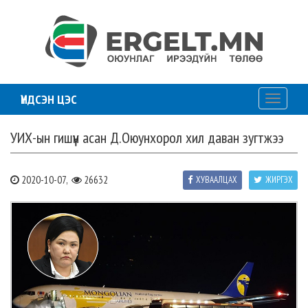
ҮНДСЭН ЦЭС
Toggle
navigati
УИХ-ын гишүүн асан Д.Оюунхорол хил даван зугтжээ
2020-10-07,
26632
ХУВААЛЦАХ
ЖИРГЭХ