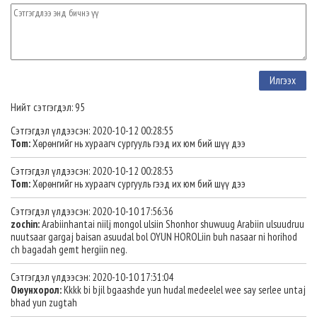
Нийт сэтгэгдэл: 95
Сэтгэгдэл үлдээсэн: 2020-10-12 00:28:55
Tom:
Хөрөнгийг нь хураагч сургууль гээд их юм бий шүү дээ
Сэтгэгдэл үлдээсэн: 2020-10-12 00:28:53
Tom:
Хөрөнгийг нь хураагч сургууль гээд их юм бий шүү дээ
Сэтгэгдэл үлдээсэн: 2020-10-10 17:56:36
zochin:
Arabiinhantai niilj mongol ulsiin Shonhor shuwuug Arabiin ulsuudruu
nuutsaar gargaj baisan asuudal bol OYUN HOROLiin buh nasaar ni horihod
ch bagadah gemt hergiin neg.
Сэтгэгдэл үлдээсэн: 2020-10-10 17:31:04
Оюунхорол:
Kkkk bi bjil bgaashde yun hudal medeelel wee say serlee untaj
bhad yun zugtah