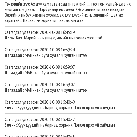
Тэнгэрийн хүү:
Ах дүү хамаатан садан гэж бий .... төр том хулгайчдад их
зөөлхөн юм дааа..... Тэрбумаар нь идээд 2-6 жилийн ял авах инээдэм.
Өөрийн х нь бүх хөрөнгө хураах, ах дүү дүүсийнх нь хөрөнгийг шалгах
хэрэгтэй... Насаар нь хорих ял таарах юм даа
Сэтгэгдэл үлдээсэн: 2020-10-08 16:45:19
Иргэн Бат:
Мөрийг нь мөшгөж, мөчийг нь тоолох хэрэгтэй.
Сэтгэгдэл үлдээсэн: 2020-10-08 16:39:24
Цагаадай :
МАН- хан бүгд худал ч хулгайч штээ
Сэтгэгдэл үлдээсэн: 2020-10-08 16:39:07
Цагаадай :
МАН- хан бүгд худал ч хулгайч штээ
Сэтгэгдэл үлдээсэн: 2020-10-08 16:39:07
Цагаадай :
МАН- хан бүгд худал ч хулгайч штээ
Сэтгэгдэл үлдээсэн: 2020-10-08 15:40:49
Зочин:
Хүүхдүүдийг нь бариад хорьчих. Тэгвэл ирэхгүй хайчдын
Сэтгэгдэл үлдээсэн: 2020-10-08 15:40:47
Зочин:
Хүүхдүүдийг нь бариад хорьчих. Тэгвэл ирэхгүй хайчдын
Сэтгэгдэл үлдээсэн: 2020-10-08 15:40:45