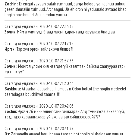
Zochin :
Er emgui zavaan balair yumnuud, darga bolood yaj idehuu uuhuu
gesen shunaliin tulmuud. Archaagui. Uls eh oron ni yaduurald avtaad bhad
hogiin novshnuud. Arai denduu yumaa.
Сэтгэгдэл үлдээсэн: 2020-10-07 22:53:35
Зочин:
Ийм л уимнууд бгаад улсыг дарамтанд оруулаж бна даа
Сэтгэгдэл үлдээсэн: 2020-10-07 22:17:15
Иргэн:
Тэр хүн оргон зайлах хүн бишээ?!
Сэтгэгдэл үлдээсэн: 2020-10-07 21:57:36
Зочин :
Монгол улсын хил нээгдээгүй хаалттай байхад хаагуураа гарч
зугтаах уу?
Сэтгэгдэл үлдээсэн: 2020-10-07 21:30:44
Baskhuu:
Ataarhaj duusahgui humuus n Odoo boltol Ene hogiin medeelel
taaradagaa bolichihvol taarna!!!!
Сэтгэгдэл үлдээсэн: 2020-10-07 20:42:03
zochin:
Эрхэм 76 минь энийг сайн уншаарай Ард түмнээсээ айхааргүй,
тэдэндээ хараалгахааргүй ажлаа зөв хийцгээгээрэй????
Сэтгэгдэл үлдээсэн: 2020-10-07 20:31:27
Os:
Zaisangiin amand barij bgaaa tansag hothoniig ni shalgasan yumuu