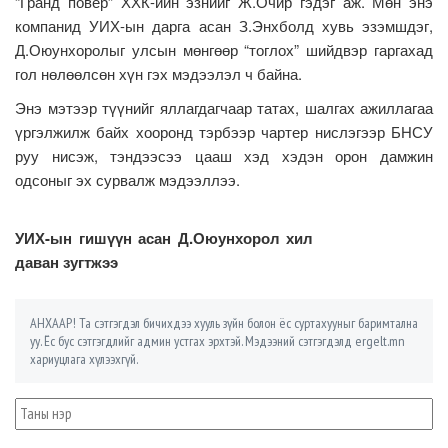
“Гранд повер” ХХК-ийн эзнийг Ж.Очир гэдэг аж. Мөн энэ
компанид УИХ-ын дарга асан З.Энхболд хувь эзэмшдэг,
Д.Оюунхоролыг улсын мөнгөөр “тоглох” шийдвэр гаргахад
гол нөлөөлсөн хүн гэх мэдээлэл ч байна.
Энэ мэтээр түүнийг яллагдагчаар татах, шалгах ажиллагаа
үргэлжилж байх хооронд тэрбээр чартер нислэгээр БНСУ
руу нисэж, тэндээсээ цааш хэд хэдэн орон дамжин
одсоныг эх сурвалж мэдээллээ.
УИХ-ын гишүүн асан Д.Оюунхорол хил
даван зугтжээ
АНХААР! Та сэтгэгдэл бичихдээ хууль зүйн болон ёс суртахууныг баримтална
уу. Ёс бус сэтгэгдлийг админ устгах эрхтэй. Мэдээний сэтгэгдэлд ergelt.mn
хариуцлага хүлээхгүй.