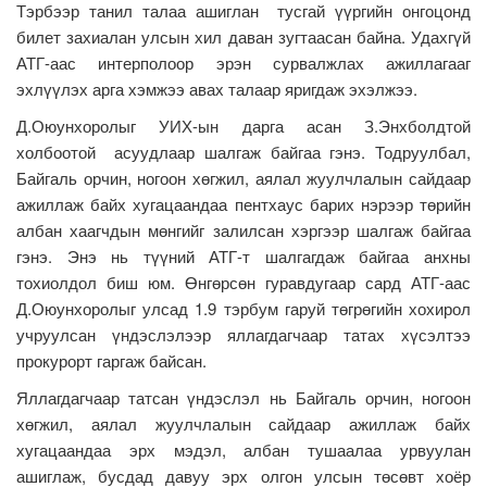
Тэрбээр танил талаа ашиглан тусгай үүргийн онгоцонд
билет захиалан улсын хил даван зугтаасан байна. Удахгүй
АТГ-аас интерполоор эрэн сурвалжлах ажиллагааг
эхлүүлэх арга хэмжээ авах талаар яригдаж эхэлжээ.
Д.Оюунхоролыг УИХ-ын дарга асан З.Энхболдтой
холбоотой асуудлаар шалгаж байгаа гэнэ. Тодруулбал,
Байгаль орчин, ногоон хөгжил, аялал жуулчлалын сайдаар
ажиллаж байх хугацаандаа пентхаус барих нэрээр төрийн
албан хаагчдын мөнгийг залилсан хэргээр шалгаж байгаа
гэнэ. Энэ нь түүний АТГ-т шалгагдаж байгаа анхны
тохиолдол биш юм. Өнгөрсөн гуравдугаар сард АТГ-аас
Д.Оюунхоролыг улсад 1.9 тэрбум гаруй төгрөгийн хохирол
учруулсан үндэслэлээр яллагдагчаар татах хүсэлтээ
прокурорт гаргаж байсан.
Яллагдагчаар татсан үндэслэл нь Байгаль орчин, ногоон
хөгжил, аялал жуулчлалын сайдаар ажиллаж байх
хугацаандаа эрх мэдэл, албан тушаалаа урвуулан
ашиглаж, бусдад давуу эрх олгон улсын төсөвт хоёр