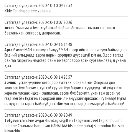
Сэтгэгдэл үлдээсэн: 2020-10-10 09:25:34
Kkk:
Ter chigeereee zailaara
Сэтгэгдэл үлдээсэн: 2020-10-10 07:20:26
зочин:
Угаасаа л бүтэхгүй авгай байсан.Анхнааас нь мал шиг юмыг
Завханыхан сонгооод давраасан.
Сэтгэгдэл үлдээсэн: 2020-10-09 16:34:48
Арга билэг:
МАН-н гишүүн билүү? МАН-н өөр ийм олон гишүүн байгаа даа.
Бидний амьдралд дарга нарын сюрприз дуусашгүй юм аа. Одоо тэгээд
байгаа газрыг нь мэдсээр байж интерполоор эрэн сурвалжлаад л унана
даа..
Сэтгэгдэл үлдээсэн: 2020-10-09 14:26:57
Зочин:
Тусгай үүргийн онгоцоор зугатах! Сонин л юм. Хөөрхий дөө
хөлжсөн бүх баримт, хүнтэй суусан бүх баримт, хүүхдүүдтэй үлдээсэн
хөрөнгө, улсаас идсэн, залилсан, авсан бүх баримт, ухантаж явсан үе
гээд хэн бэ? Гэдэг нь тодорхой ийм л мануухайг ярихаас ч гутмаар! Нүгэл
нь нүдээрээ гарах байлгүй дээ. Ийм улсыг газар даамааргүй л баймаар!
Сэтгэгдэл үлдээсэн: 2020-10-09 09:20:49
Tetgeverchin:
Ene avgai shuvdag segrlten tetgevriin zeel tegleh huulind
jinhene Chanaraa haruulsan GAHAIDAA idsendee hahaj shorondoo Hatsan
luivarchin