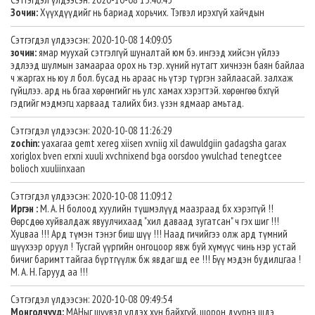
Зочин:
Хүүхдүүдийг нь бариад хорьчих. Тэгвэл ирэхгүй хайчдын
Сэтгэгдэл үлдээсэн: 2020-10-08 14:09:05
зочин:
ямар муухай сэтгэлгүй шуналтай юм бэ. ингээд хийсэн үйлээ
эдлээд шулмын замаараа орох нь тэр. хүний нутагт хичнээн баян байлаа
ч жаргах нь юу л бол. бусад нь араас нь үтэр түргэн зайлаасай. залхаж
гүйцлээ. ард нь бгаа хөрөнгийг нь улс хамах хэрэгтэй. хөрөнгөө бхгүй
гэдгийг мэдмэгц харваад талийх биз. үзэн ядмаар амьтад.
Сэтгэгдэл үлдээсэн: 2020-10-08 11:26:29
zochin:
yaxaraa gemt xereg xiisen xvniig xil dawuldgiin gadagsha garax
xoriglox bven erxni xuuli xvchnixend bga oorsdoo ywulchad tenegtcee
bolioch xuuliinxaan
Сэтгэгдэл үлдээсэн: 2020-10-08 11:09:12
Иргэн :
М. А. Н болоод хуулийн түшмэлүүд маазраад бх хэрэггүй !!
Өөрсдөө хуйвалдаж явуулчихаад "хил даваад зугатсан" ч гэх шиг !!!
Хуцваа !!! Ард түмэн тэнэг биш шүү !!! Наад гичийгээ олж ард түмний
шүүхээр оруул ! Тусгай үүргийн онгоцоор явж буй хүмүүс чинь нэр устай
бичиг баримттайгаа бүртгүүлж бж явдаг шд ее !!! Бүү мэдэн будилцгаа !
М. А. Н. Гарууд аа !!!
Сэтгэгдэл үлдээсэн: 2020-10-08 09:49:54
Монголчууд:
МАНыг шүүвэл үлдэх хүн байхгүй, шорон дүүрнэ шдэ