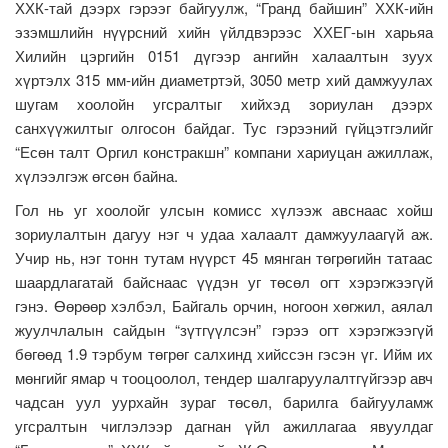
ХХК-тай дээрх гэрээг байгуулж, “Гранд байшин” ХХК-ийн
эзэмшлийн нүүрсний хийн үйлдвэрээс ХХЕГ-ын харьяа
Хилийн цэргийн 0151 дүгээр ангийн халаалтын зуух
хүртэлх 315 мм-ийн диаметртэй, 3050 метр хий дамжуулах
шугам хоолойн угсралтыг хийхэд зориулан дээрх
санхүүжилтыг олгосон байдаг. Тус гэрээний гүйцэтгэлийг
“Есөн талт Оргил констракшн” компани хариуцан ажиллаж,
хүлээлгэж өгсөн байна.
Гол нь уг хоолойг улсын комисс хүлээж авснаас хойш
зориулалтын дагуу нэг ч удаа халаалт дамжуулаагүй аж.
Учир нь, нэг тонн тутам нүүрст 45 мянган төгрөгийн татаас
шаардлагатай байснаас үүдэн уг төсөл огт хэрэгжээгүй
гэнэ. Өөрөөр хэлбэл, Байгаль орчин, ногоон хөгжил, аялал
жуулчлалын сайдын “зүтгүүлсэн” гэрээ огт хэрэгжээгүй
бөгөөд 1.9 тэрбум төгрөг салхинд хийссэн гэсэн үг. Ийм их
мөнгийг ямар ч тооцоолол, тендер шалгаруулалтгүйгээр авч
чадсан уул уурхайн зураг төсөл, барилга байгууламж
угсралтын чиглэлээр дагнан үйл ажиллагаа явуулдаг