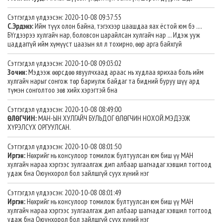
Сэтгэгдэл үлдээсэн: 2020-10-08 09:37:55
С.Эрдэнэ:
Ийм түүх олон байна, тэгэхээр цаашдаа яах ёстой юм бэ ....
БҮгдээрээ хулгайч нар, боловсон царайлсан хулгайч нар ... Идэж ууж
цаддаггүй ийм хүмүүст цаазын ял л тохирно, өөр арга байхгуй
Сэтгэгдэл үлдээсэн: 2020-10-08 09:03:02
Зочин:
Мэдээж өөрсдөө явуулчхаад араас нь худлаа ярихаа боль ийм
хулгайч нарыг сонгож төр бариулж байдаг та бидний буруу шүү ард
түмэн сонголтоо зөв хийх хэрэгтэй бна
Сэтгэгдэл үлдээсэн: 2020-10-08 08:49:00
ӨЛӨГЧИН:
МАН-ЫН ХУЛГАЙЧ БУЛЬДОГ ӨЛӨГЧИН НОХОЙ.МЭДЭЭЖ
ХҮРЭЛСҮХ ОРГУУЛСАН.
Сэтгэгдэл үлдээсэн: 2020-10-08 08:01:50
Иргэн:
Нөхрийг нь консулоор томилож бултуулсан юм биш үү МАН
хулгайч нараа хэргээс зулгаалгаж дип албаар шагнадаг хэвшил тогтоод
удаж бна Оюунхорол бол зайлшгүй суух хүний нэг
Сэтгэгдэл үлдээсэн: 2020-10-08 08:01:49
Иргэн:
Нөхрийг нь консулоор томилож бултуулсан юм биш үү МАН
хулгайч нараа хэргээс зулгаалгаж дип албаар шагнадаг хэвшил тогтоод
удаж бна Оюунхорол бол зайлшгүй суух хүний нэг