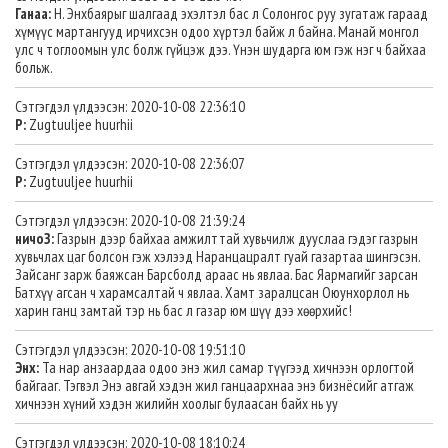
Ганаа:
Н. Энхбаярыг шалгаад эхэлтэл бас л Солонгос руу зугатаж гараад
хүмүүс мартангууд ирчихсэн одоо хүртэл байж л байна. Манай монгол
улс ч тоглоомын улс болж гүйцэж дээ. Үнэн шударга юм гэж нэг ч байхаа
больж.
Сэтгэгдэл үлдээсэн: 2020-10-08 22:36:10
P:
Zugtuuljee huurhii
Сэтгэгдэл үлдээсэн: 2020-10-08 22:36:07
P:
Zugtuuljee huurhii
Сэтгэгдэл үлдээсэн: 2020-10-08 21:39:24
ничоЗ:
Газрын дээр байхаа амжилттай хувьчилж дууслаа гэдэг газрын
хувьчлах цаг болсон гэж хэлээд Наранцацралт гуай газартаа шингэсэн.
Зайсанг зарж баяжсан Барсболд араас нь явлаа. Бас Яармагийг зарсан
Батхүү агсан ч харамсалтай ч явлаа. Хамт заралцсан Оюунхорлол нь
харин ганц замтай тэр нь бас л газар юм шүү дээ хөөрхийс!
Сэтгэгдэл үлдээсэн: 2020-10-08 19:51:10
Энх:
Та нар анзаардаа одоо энэ жил самар түүгээд хичнээн орлогтой
байгааг. Тэгвэл Энэ авгай хэдэн жил ганцаархнаа энэ бизнёсийг атгаж
хичнээн хүний хэдэн жилийн хоолыг булаасан байх нь уу
Сэтгэгдэл үлдээсэн: 2020-10-08 18:10:24