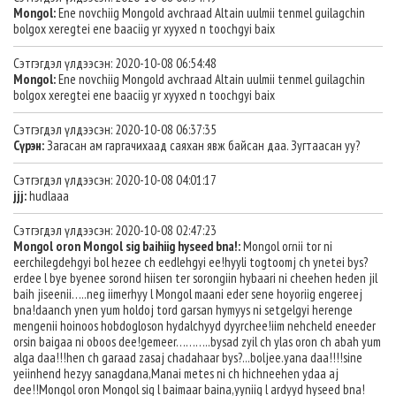
Mongol:
Ene novchiig Mongold avchraad Altain uulmii tenmel guilagchin
bolgox xeregtei ene baaciig yr xyyxed n toochgyi baix
Сэтгэгдэл үлдээсэн: 2020-10-08 06:54:48
Mongol:
Ene novchiig Mongold avchraad Altain uulmii tenmel guilagchin
bolgox xeregtei ene baaciig yr xyyxed n toochgyi baix
Сэтгэгдэл үлдээсэн: 2020-10-08 06:37:35
Сүрэн:
Загасан ам гаргачихаад саяхан явж байсан даа. Зугтаасан уу?
Сэтгэгдэл үлдээсэн: 2020-10-08 04:01:17
jjj:
hudlaaa
Сэтгэгдэл үлдээсэн: 2020-10-08 02:47:23
Mongol oron Mongol sig baihiig hyseed bna!:
Mongol ornii tor ni
eerchilegdehgyi bol hezee ch eedlehgyi ee!hyyli togtoomj ch ynetei bys?
erdee l bye byenee sorond hiisen ter sorongiin hybaari ni cheehen heden jil
baih jiseenii…..neg iimerhyy l Mongol maani eder sene hoyoriig engereej
bna!daanch ynen yum holdoj tord garsan hymyys ni setgelgyi herenge
mengenii hoinoos hobdogloson hydalchyyd dyyrchee!iim nehcheld eneeder
orsin baigaa ni oboos dee!gemeer………..bysad zyil ch ylas oron ch abah yum
alga daa!!!hen ch garaad zasaj chadahaar bys?...boljee.yana daa!!!!sine
yeiinhend hezyy sanagdana,Manai metes ni ch hichneehen ydaa aj
dee!!Mongol oron Mongol sig l baimaar baina,yyniig l ardyyd hyseed bna!