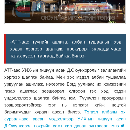
-АТГ-аас түүнийг авлига, албан тушаалын хэд
хэдэн хэргээр шалгаж, прокурорт яллагдагчаар
татах хүсэлт гаргаад байгаа билээ-
АТГ-аас УИХ-ын гишүүн асан Д.Оюунхоролыг залилангийн
хэргээр шалгаж байгаа. Мөн эрх мэдэл албан тушаалаа
урвуулан ашиглаж, нөхөртөө Богд уулнаас их хэмжээний
газар ашиглах зөвшөөрөл олгосон гэх хэд хэдэн
үндэслэлээр шалгаж байгаа юм. Түүнчлэн прокурорын
зөвшөөрөлтэйгөөр гэрт нь нэгжлэг хийж, ноцтой
баримтуудыг хураан авсан билээ.
Тэгвэл албаны эх
сурвалжаас авсан мэдээллээр УИХ-ын гишүүн асан
Д.Оюунхорол нөхрийн хамт хил даван зугтаасан гэнэ
.