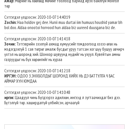
Амар:
Мөрийг нь хөөгөөд мөчийг тоолоод бариад ирэх байлгүй монгол
төр
Сэтгэгдэл үлдээсэн: 2020-10-07 14:40:19
Zochin:
Haa holdov gej dee. Hunii muu durtai iim humuus houshid yamar bh
bol doo. Aldaa onootoi horvood hun aldaa biz uureed duusgana biz de.
Сэтгэгдэл үлдээсэн: 2020-10-07 14:14:18
Зочин:
Тэтгэврийн зээлгүй ахмад хүмүүсийг гомдоогоод хэзээ өгөх нь
мэдэгдэхгүй 1 сая төгрөг амалж бусдыг уруу татсан хог шүү бушуу авчирч
үхтэл нь шоронд хий. Шонхор шувуунд нүдийг нь ухуул. Кувейтын амны
газруудыг нь бүх хөрөнгийг нь хураа
Сэтгэгдэл үлдээсэн: 2020-10-07 14:12:18
ИРГЭН:
ОДОО З.ЭНХБОЛДЫГ ШОРОНД ХИЙХ НЬ ДЭ БАТТУЛГА Ч БАС
АЙМАР ХҮН ЮМДАА
Сэтгэгдэл үлдээсэн: 2020-10-07 14:10:48
иргэн:
Цаадуул чинь бүгдээрээ адилхөн, ингээд л зугтаачихдаг биз дээ.
Бүтэлгүй төр. хаширдаггүй үлбийсэн, арчаагүй