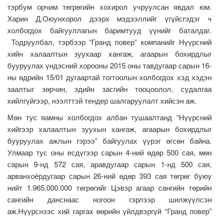
тэрбум орчим төгрөгийн хохирол учруулсан явдал юм.
Харин Д.Оюунхорол дээрх мэдээллийг үгүйсгэдэг ч
холбогдох байгууллагын баримтууд үүнийг баталдаг.
Тодруулбал, тэрбээр “Гранд повер” компанийг Нүүрсний
хийн халаалтын зуухаар хангаж, агаарын бохирдлыг
бууруулах үндэсний хорооны 2015 оны тавдугаар сарын 16-
ны өдрийн 15/01 дугаартай тогтоолын холбогдох хэд хэдэн
заалтыг зөрчин, эдийн засгийн тооцоолол, судалгаа
хийлгүйгээр, нээлттэй тендер шалгаруулалт хийсэн аж.
Мөн тус яамны холбогдох албан тушаалтанд “Нүүрсний
хийгээр халаалтын зуухын хангаж, агаарын бохирдлыг
бууруулах ажлын гэрээ” байгуулах үүрэг өгсөн байна.
Улмаар тус оны есдүгээр сарын 4-ний өдөр 500 сая, мөн
сарын 9-нд 572 сая, аравдугаар сарын 1-нд 500 сая,
арванхоёрдугаар сарын 26-ний өдөр 393 сая төгрөг буюу
нийт 1.965.000.000 төгрөгийг Цэвэр агаар сангийн төрийн
сангийн данснаас ногоон гэрлээр шилжүүлсэн
аж.Нүүрснээс хий гаргах өөрийн үйлдвэргүй “Гранд повер”