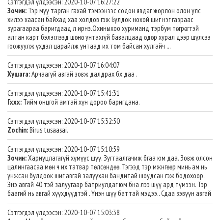
Сэтгэгдэл үлдээсэн: 2020-10-07 16:27:22
Зочин:
Тэр муу тарган гахай тэмээнээс содон явдаг жорлон олон улс
хилээ хаасан байхад хаа холдов гэж Булдок нохой шиг нэг газраас
зурагаараа баригдаад л ирнэ.Охиныхоо хуриманд тэрбум төгрөгтэй
алтан карт бэлэглээд шөнө унтахгүй бавалцаад өдөр хурал дээр шүлсээ
гоожуулж үхдэл царайлж унтаад их том байсан хулгайч ...
Сэтгэгдэл үлдээсэн: 2020-10-07 16:04:07
Хушага:
Арчаагүй авгай зовж далдрах бх даа .
Сэтгэгдэл үлдээсэн: 2020-10-07 15:41:31
Гххх:
Тийм онцгой амтай хүн дороо баригдана.
Сэтгэгдэл үлдээсэн: 2020-10-07 15:32:50
Zochin:
Birus tusaasai.
Сэтгэгдэл үлдээсэн: 2020-10-07 15:10:59
Зочин:
Хариуцлагагүй хүмүүс шүү. Зугтаалгачиж бгаа юм даа. Зовж олсон
цалингаасаа мөн ч их татвар төлсөндөө. Тэгээд тэр мжнгөөр минь ам нь
унжсан булдоок шиг авгай залуухан бандитай шоудсан гэж бодохоор.
Энэ авгай 40 тэй залуугаар батриулдаг юм бна лээ шүү ард түмээн. Тэр
баагий нь авгай хүүхдүүдтэй . Үнэн шүү баттай мэдээ.. Сдаа зэвүүн авгай
Сэтгэгдэл үлдээсэн: 2020-10-07 15:03:38