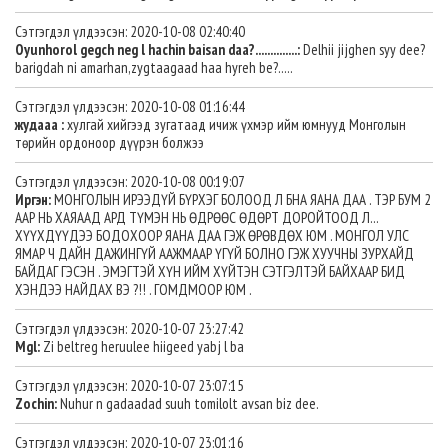
Сэтгэгдэл үлдээсэн: 2020-10-08 02:40:40
Oyunhorol gegch neg l hachin baisan daa?..............:
Delhii jijghen syy dee?
barigdah ni amarhan,zygtaagaad haa hyreh be?.....
Сэтгэгдэл үлдээсэн: 2020-10-08 01:16:44
жудааа :
хулгай хийгээд зугатаад ичиж үхмэр ийм юмнууд Монголын
төрийн ордоноор дүүрэн болжээ
Сэтгэгдэл үлдээсэн: 2020-10-08 00:19:07
Иргэн:
МОНГОЛЫН ИРЭЭДҮЙ БҮРХЭГ БОЛООД Л БНА ЯАНА ДАА . ТЭР БУМ 2
ААР НЬ ХАЯААД АРД ТҮМЭН НЬ ӨДРӨӨС ӨДӨРТ ДОРОЙТООД Л...
ХҮҮХДҮҮДЭЭ БОДОХООР ЯАНА ДАА ГЭЖ ӨРӨВДӨХ ЮМ . МОНГОЛ УЛС
ЯМАР Ч ДАЙН ДАЖИНГҮЙ ААЖМААР ҮГҮЙ БОЛНО ГЭЖ ХУУЧНЫ ЗУРХАЙД
БАЙДАГ ГЭСЭН . ЭМЭГТЭЙ ХҮН ИЙМ ХҮЙТЭН СЭТГЭЛТЭЙ БАЙХААР БИД
ХЭНДЭЭ НАЙДАХ ВЭ ?!! . ГОМДМООР ЮМ .
Сэтгэгдэл үлдээсэн: 2020-10-07 23:27:42
Mgl:
Zi beltreg heruulee hiigeed yabj l ba
Сэтгэгдэл үлдээсэн: 2020-10-07 23:07:15
Zochin:
Nuhur n gadaadad suuh tomilolt avsan biz dee.
Сэтгэгдэл үлдээсэн: 2020-10-07 23:01:16