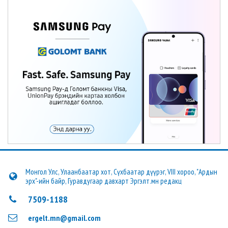
Монгол Улс, Улаанбаатар хот, Сүхбаатар дүүрэг, VIII хороо, "Ардын
эрх"-ийн байр, Гуравдугаар давхарт Эргэлт.мн редакц
7509-1188
ergelt.mn@gmail.com