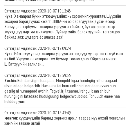
Сэтгэгдэл үлдээсэн: 2020-10-07 19:12:43
Чука:
Хамаарал бүхий этгээдүүдийнх нь хөрөнгийг хураагаач. Шүүхийн
хохирол барагдуулах хэсэгт ШШГА-ны өр барагдуулах дүрэм ёсоор
Хариуцагч тэрбумын хохирол учруулсан байхад бүх хөрөнгөө эхнэр
хүүхэд дүү нартаа шилжүүлэн Луйвар хийж болох хуулийн тогтолцоо
байхад яаж шударга ёс ялахав дээ!
Сэтгэгдэл үлдээсэн: 2020-10-07 19:09:24
Чука:
Иймэрхүү улсад хохирол учруулсан нөхдүүд үүгээр тогтохгүй маш
их бий. Учруулсан хохирол түм бумаар тоологдоно. Ойрхоны жишээ
Ш.Батхүүгийн залилан...
Сэтгэгдэл үлдээсэн: 2020-10-07 18:59:35
Zochin:
Buh dansiig ni haagaad, Mongold bgaa huruhgiig ni huraagaad
ulsiin orlogo bolgochih. Hamaaraltai humuudiinh ni ner deer avsan buh
gazriig ni huraagaad avchih. Tegvel irj l taaraa. Irehgui bsan ch buh
hurungiig ni latsdaad hudulguungi bolgochvol boloo. Tonuulch emee haa
holddog yum.
Сэтгэгдэл үлдээсэн: 2020-10-07 18:43:49
монгол:
хүүхдүүдийн бариад хорьчих ирж л таараа муу өмхий монголын
хамгийн заваан авгай