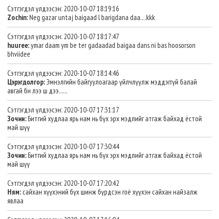
Сэтгэгдэл үлдээсэн: 2020-10-07 18:19:16
Zochin:
Neg gazar untaj baigaad l barigdana daa....kkk
Сэтгэгдэл үлдээсэн: 2020-10-07 18:17:47
huuree:
ymar daam ym be ter gadaadad baigaa dans ni bas hoosorson
bhviidee
Сэтгэгдэл үлдээсэн: 2020-10-07 18:14:46
Цэрэгдолгор:
Эмнэлгийн байгуулоагаар үйлчлүүлж мэддэггүй балай
авгай бн лээ ш дээ......
Сэтгэгдэл үлдээсэн: 2020-10-07 17:31:17
Зочин:
Битгий худлаа ярь нам нь бүх эрх мэдлийг атгаж байхад ёстой
май шүү
Сэтгэгдэл үлдээсэн: 2020-10-07 17:30:44
Зочин:
Битгий худлаа ярь нам нь бүх эрх мэдлийг атгаж байхад ёстой
май шүү
Сэтгэгдэл үлдээсэн: 2020-10-07 17:20:42
Ням:
сайхан хүүхэний бүх шинж бүрдсэн гоё хүүхэн сайхан найзалж
явлаа