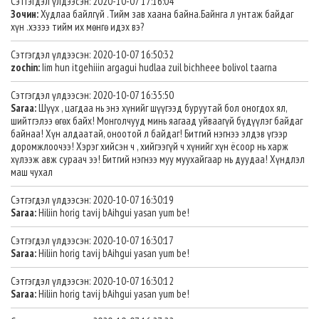
Сэтгэгдэл үлдээсэн: 2020-10-07 17:16:04
Зочин:
Худлаа байлгүй .Тийм зав хаана байна.Байнга л унтаж байдаг
хүн .хэзээ тийм их мөнгө идэх вэ?
Сэтгэгдэл үлдээсэн: 2020-10-07 16:50:32
zochin:
Iim hun itgehiiin argagui hudlaa zuil bichheee bolivol taarna
Сэтгэгдэл үлдээсэн: 2020-10-07 16:35:50
Saraa:
Шүүх , цагдаа нь энэ хүнийг шүүгээд буруутай бол оногдох ял,
шийтгэлээ өгөх байх! Монголчууд минь яагаад уйваагүй бүдүүлэг байдаг
байнаа! Хүн алдаатай, оноотой л байдаг! Битгий нэгнээ элдэв үгээр
доромжлоочээ! Хэрэг хийсэн ч , хийгээгүй ч хүнийг хүн ёсоор нь харж
хүлээж авж сураач ээ! Битгий нэгнээ муу муухайгаар нь дуудаа! Хүндлэл
маш чухал
Сэтгэгдэл үлдээсэн: 2020-10-07 16:30:19
Saraa:
Hiliin horig tavij bAihgui yasan yum be!
Сэтгэгдэл үлдээсэн: 2020-10-07 16:30:17
Saraa:
Hiliin horig tavij bAihgui yasan yum be!
Сэтгэгдэл үлдээсэн: 2020-10-07 16:30:12
Saraa:
Hiliin horig tavij bAihgui yasan yum be!