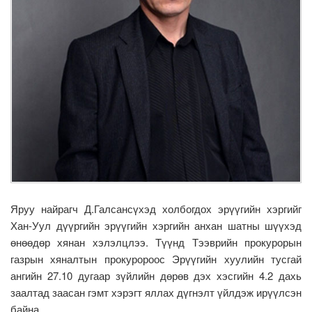
Яруу найрагч Д.Галсансүхэд холбогдох эрүүгийн хэргийг
Хан-Уул дүүргийн эрүүгийн хэргийн анхан шатны шүүхэд
өнөөдөр хянан хэлэлцлээ. Түүнд Тээврийн прокурорын
газрын хяналтын прокуророос Эрүүгийн хуулийн тусгай
ангийн 27.10 дугаар зүйлийн дөрөв дэх хэсгийн 4.2 дахь
заалтад заасан гэмт хэрэгт яллах дүгнэлт үйлдэж ирүүлсэн
байна.