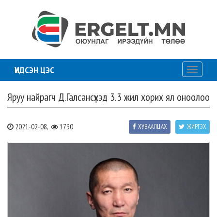
ҮНДСЭН ЦЭС
Toggle
navigati
Яруу найрагч Д.Галсансүхэд 3.3 жил хорих ял оноолоо
2021-02-08,
1730
ХУВААЛЦАХ
ЖИРГЭХ