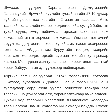
Шүүхээс шүүгдэгч Харгана овогт Дэжидмаагийн
Галсансүхийг Эрүүгийн хуулийн тусгай ангийн 27.10 дугаар
зүйлийн дөрөв дэх хэсгийн 4.2 заалтад зааснаар Авто
тээврийн хэрэгслийн жолооч хөдөлгөөний аюулгүй байдлын
тухай хууль, түүнд нийцүүлэн гаргасан захиргааны хэм
хэмжээний актыг зөрчсөн гэж үзжээ. Улмаар нэг хүний
эрүүл мэндэд хөнгөн, хоёр хүний амь насыг хохироосон
гэмт хэрэг үйлдсэн гэм буруутайд тооцож, тээврийн
хэрэгсэл жолоодох эрхийг зургаан жилийн хугацаагаар
хаслаа. Мөн гурван жил гурван сарын хорих ялыг нээлттэй
хорих байгууллагад эдлүүлэхээр шийдвэрлэв.
Хэргийг эргэн сануулбал, "Тв4" телевизийн сэтгүүлч
Г.Батхүү, зураглаач Д.Дөлгөөн нар өнгөрсөн 2020 оны
зургадугаар сард ажил үүргээ гүйцэтгэж явахдаа зам
тээврийн ноцтой осолд орж, харамсалтайгаар амиа алдсан.
Тухайн үед тээврийн хэрэгслийг Д.Галсансүх жолоодож
явсан бөгөөд Замын хөдөлгөөний аюулгүй байдлын тухай
хууль, Монгол Улсын Замын хөдөлгөөний дүрэмд заасан