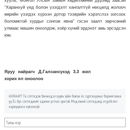
“Харанхуй үед болон үзэгдэлт хангалтгүй нөхцөлд жолооч
өөрийн үзэгдэх хүрээн дотор тээврийн хэрэгслээ зогсоох
боломжтой хурдыг сонгож явна” гэсэн заалт зөрчсөний
улмаас машин онхолдож, хоёр хүний эрдэнэт амь эрсэдсэн
юм.
Яруу найрагч Д.Галсансүхэд 3.3 жил
хорих ял оноолоо
АНХААР! Та сэтгэгдэл бичихдээ хууль зүйн болон ёс суртахууныг баримтална
уу. Ёс бус сэтгэгдлийг админ устгах эрхтэй. Мэдээний сэтгэгдэлд ergelt.mn
хариуцлага хүлээхгүй.