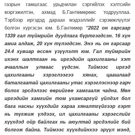
газрын гамшгаас урьдчилан сэргийлэх хэлтсийн
мэргэжилтэн, ахмад Б.Гантөмөрөөс тодрууллаа.
Тэрбээр иргэдэд дараах мэдээллийг сэрэмжлүүлэг
болгон хүргэсэн юм. Б.Гантөмөр
“2022 он гарсаар
1339 гал түймрийн дуудлага бүртгэгдсэн. 16 хүн
амиа алдаж, 20 хүн түлэгдсэн. Энэ нь он гарсаар
24.4 хувиар өссөн үзүүлэлт юм. Гал түймрийн
ихэнх шалтгаан нь иргэдийн цахилгааны хэт
ачааллын улмаас үүдсэн. Тиймээс иргэд
цахилгааны хэрэглээгээ хянах, цаашлаад
баталгаатай цахилгааны утас хэрэглэснээр гарч
болох эрсдэлээс өөрийгөө хамгаалж чадна. Мөн
иргэдийн хамгийн том ухамсаргүй үйлдэл бол
бага насны хүүхдийг хараа хяналтгүйгээр гэрт
нь түгжиж үлдээх, ил цахилгааны хэрэгслийг
хүүхдэд ойр байлгах нь аюултай эрсдэлийг бий
болгож байна. Тиймээс хүүхдийнхээ эрүүл мэнд,