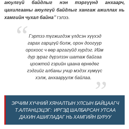
аюулгүй байдлыг нэн тэргүүнд анхаарч,
цахилгааны аюулгүй байдлыг хангаж ажиллах нь
хамгийн чухал байна”
гэлээ.
Гэртээ түгжигдэж үлдсэн хүүхэд
гарах гарцгүй болж, орон доогуур
орохоос ч өөр аргагүйд хүрдэг. Ийм
дүр зураг дүрэлзэн шатаж байгаа
цоожтой гэрийн цаана өрнөдөг
гэдгийг албаны учир мэдэх хүмүүс
хэлж, анхааруулж байлаа.
ЭРЧИМ ХҮЧНИЙ ХЯНАЛТЫН УЛСЫН БАЙЦААГЧ
Т.АЛТАНЦЭЦЭГ: ИРГЭД ШАЛБАРСАН УТСАА
ДАХИН АШИГЛАДАГ НЬ ХАМГИЙН БУРУУ