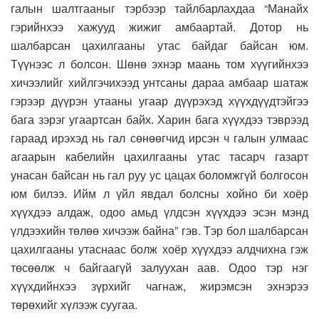
галын шалтгааныг тэрбээр тайлбарлахдаа “Манайх
гэрийнхээ хажууд жижиг амбаартай. Дотор нь
шалбарсан цахилгааны утас байдаг байсан юм.
Түүнээс л болсон. Шөнө эхнэр маань том хүүгийнхээ
хичээлийг хийлгэчихээд унтсаны дараа амбаар шатаж
гэрээр дүүрэн утааны угаар дүүрэхэд хүүхдүүдтэйгээ
бага зэрэг угаартсан байх. Харин бага хүүхдээ тэврээд
гараад ирэхэд нь гал сөнөөгчид ирсэн ч галын улмаас
агаарын кабелийн цахилгааны утас тасарч газарт
унасан байсан нь гал руу ус цацах боломжгүй болгосон
юм билээ. Ийм л үйл явдал болсны хойно би хоёр
хүүхдээ алдаж, одоо амьд үлдсэн хүүхдээ эсэн мэнд
үлдээхийн төлөө хичээж байна” гэв. Тэр бол шалбарсан
цахилгааны утаснаас болж хоёр хүүхдээ алдчихна гэж
төсөөлж ч байгаагүй залуухан аав. Одоо тэр нэг
хүүхдийнхээ зүрхийг чагнаж, жирэмсэн эхнэрээ
төрөхийг хүлээж суугаа.