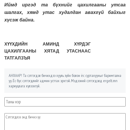
Иймд иргэд та бүхнийг цахилгааны утсаа
шалгах, хямд утас худалдан авахгүй байхыг
хүсэж байна.
ХҮҮХДИЙН АМИНД ХҮРДЭГ
ЦАХИЛГААНЫ ХЯТАД УТАСНААС
ТАТГАЛЗЪЯ
АНХААР! Та сэтгэгдэл бичихдээ хууль зүйн болон ёс суртахууныг баримтална
уу. Ёс бус сэтгэгдлийг админ устгах эрхтэй. Мэдээний сэтгэгдэлд ergelt.mn
хариуцлага хүлээхгүй.