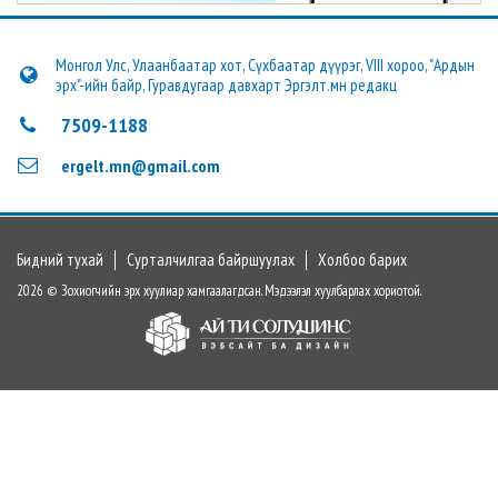
Монгол Улс, Улаанбаатар хот, Сүхбаатар дүүрэг, VIII хороо, "Ардын
эрх"-ийн байр, Гуравдугаар давхарт Эргэлт.мн редакц
7509-1188
ergelt.mn@gmail.com
Бидний тухай
Сурталчилгаа байршуулах
Холбоо барих
2026 © Зохиогчийн эрх хуулиар хамгаалагдсан. Мэдээлэл хуулбарлах хориотой.