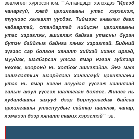
зөвлөгөөг хүргэсэн юм. Т.Алтанцэцэг хэлэхдээ
"Иргэд
чанаргүй, хямд цахилгааны утас хэрэглэж,
түүнээс халаалт үүсдэг. Тиймээс ачаалал даах
чадвартай, стандартад нийцсэн цахилгааны
утас хэрэглэж, ашиглаж байгаа утасны бүрэн
бүтэн байдлыг байнга хянах хэрэгтэй. Бидний
зүгээс сар болгон хяналт хийхэд ихэнх иргэд,
муудаж, шалбарсан утсаа ямар нэгэн зүйлээр
нөхөж, хооронд нь холбож ашигладаг. Энэ мэт
ашиглалтын шаардлага хангаагүй цахилгааны
утас нь ямар нэгэн асуудал үүсгэж цаашлаад
галын аюул үүсгэх шалтгаан болдог. Жишээ нь
худалдааны захууд дээр борлуулагдаж байгаа
цахилгааны утаснуудыг сайтар шалгаж, чанар,
хэмжээн дээр хяналт тавих хэрэгтэй”
гэв.