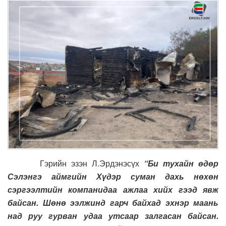
Гэрийн эзэн Л.Эрдэнэсүх
“Би тухайн өдөр
Сэлэнгэ аймгийн Хүдэр суман дахь нөхөн
сэргээлтийн компанидаа ажлаа хийх гээд явж
байсан. Шөнө ээлжинд гарч байхад эхнэр маань
над руу гурван удаа утсаар залгасан байсан.