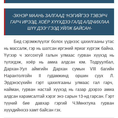
-ЭХНЭР МААНЬ ЗАЛГААД “НЭГИЙГЭЭ ТЭВЭРЧ
ГАРЧ ИРЭЭД, ХОЁР ХҮҮХДЭЭ ГАЛД АЛДЧИХЛАА
ШҮҮ ДЭЭ” ГЭЭД УЙЛЖ БАЙСАН-
Бид сэрэмжлүүлэг болох үүднээс цахилгааны утас
нь массалж, гэр нь шатсан иргэний яриаг хүргэж байна.
Үүгээр ч зогсохгүй галын улмаас гурван хүүхэд нь
түлэгдэж, хоёр нь амиа алдсан юм. Тодруулбал,
Дархан-Уул аймгийн Дархан сумын VIII багийн
Нарантолгойн II гудамжинд оршин суух Л.
Эрдэнэсүхийн гэрт цахилгааны улмаас гал гарч,
найман, гурван настай хүүхэд нь газар дээрээ амиа
алдсан харамсалтай хэрэг энэ сарын 13-нд гарсан. Гэрт
түүний бие давхар гэргий Ч.Мөнхтуяа гурван
хүүхдийнхээ хамт байсан гэх.