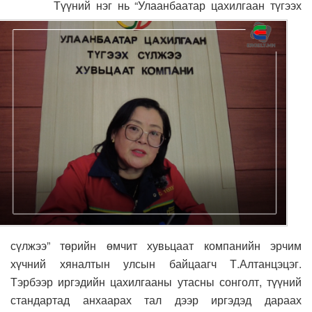
Түүний нэг нь “Улаанбаатар цахилгаан түгээх
сүлжээ” төрийн өмчит хувьцаат компанийн эрчим
хүчний хяналтын улсын байцаагч Т.Алтанцэцэг.
Тэрбээр иргэдийн цахилгааны утасны сонголт, түүний
стандартад анхаарах тал дээр иргэдэд дараах