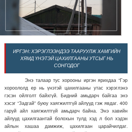
ИРГЭН: ХЭРЭГЛЭЭНДЭЭ ТААРУУЛЖ ХАМГИЙН
ХЯМД ҮНЭТЭЙ ЦАХИЛГААНЫ УТСЫГ НЬ
СОНГОДОГ
Энэ талаар тус хорооны иргэн ярихдаа “Гэр
хороололд ер нь үнэтэй цахилгааны утас хэрэглэнэ
гэсэн ойлголт байхгүй. Бидний амьдарч байгаа энэ
хэсэг “Задгай” буюу хаягжилтгүй айлууд гэж явдаг. 400
гаруй айл хаягжилтгүй амьдарч байна. Энэ хавийн
айлууд цахилгаантай болохын тулд хэд л бол хэдэн
айлын хашаа дамжиж, цахилгаан царайчилдаг.