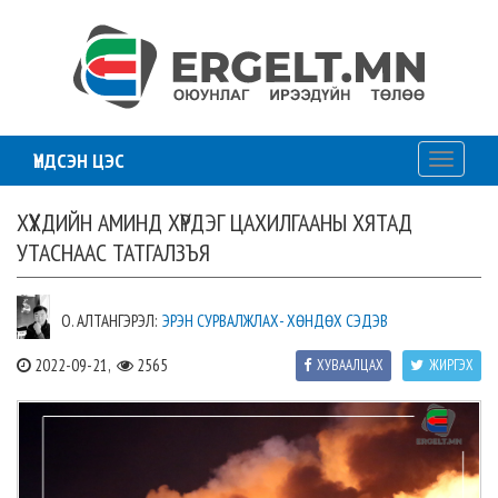
ҮНДСЭН ЦЭС
Toggle
navigati
ХҮҮХДИЙН АМИНД ХҮРДЭГ ЦАХИЛГААНЫ ХЯТАД
УТАСНААС ТАТГАЛЗЪЯ
О. АЛТАНГЭРЭЛ:
ЭРЭН СУРВАЛЖЛАХ- ХӨНДӨХ СЭДЭВ
2022-09-21,
2565
ХУВААЛЦАХ
ЖИРГЭХ