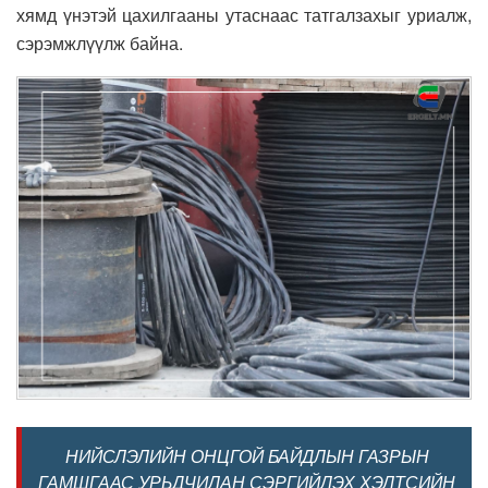
хямд үнэтэй цахилгааны утаснаас татгалзахыг уриалж,
сэрэмжлүүлж байна.
НИЙСЛЭЛИЙН ОНЦГОЙ БАЙДЛЫН ГАЗРЫН
ГАМШГААС УРЬДЧИЛАН СЭРГИЙЛЭХ ХЭЛТСИЙН