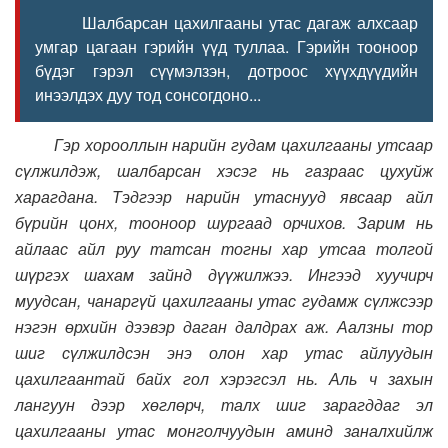
Шалбарсан цахилгааны утас дагаж алхсаар
умгар цагаан гэрийн үүд туллаа. Гэрийн тооноор
бүдэг гэрэл сүүмэлзэн, дотроос хүүхдүүдийн
инээлдэх дуу тод сонсогдоно...
Гэр хорооллын нарийн гудам цахилгааны утсаар
сүлжилдэж, шалбарсан хэсэг нь газраас цухуйж
харагдана. Тэдгээр нарийн утаснууд явсаар айл
бүрийн цонх, тооноор шургаад орчихов. Зарим нь
айлаас айл руу татсан тогны хар утсаа толгой
шүргэх шахам зайнд дүүжилжээ. Ингээд хуучирч
муудсан, чанаргүй цахилгааны утас гудамж сүлжсээр
нэгэн өрхийн дээвэр даган далдрах аж. Аалзны тор
шиг сүлжилдсэн энэ олон хар утас айлуудын
цахилгаантай байх гол хэрэгсэл нь. Аль ч захын
лангуун дээр хөглөрч, талх шиг зарагддаг эл
цахилгааны утас монголчуудын аминд заналхийлж