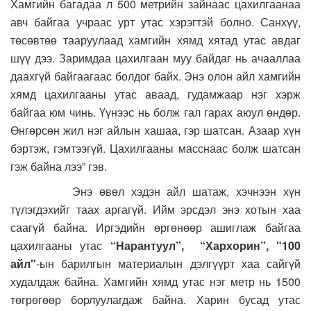
Хамгийн багадаа л 500 метрийн зайнаас цахилгаанаа
авч байгаа учраас урт утас хэрэгтэй болно. Санхүү,
төсөвтөө тааруулаад хамгийн хямд хятад утас авдаг
шүү дээ. Заримдаа цахилгаан муу байдаг нь ачааллаа
даахгүй байгаагаас болдог байх. Энэ олон айл хамгийн
хямд цахилгааны утас аваад, гудамжаар нэг хэрж
байгаа юм чинь. Үүнээс нь болж гал гарах аюул өндөр.
Өнгөрсөн жил нэг айлын хашаа, гэр шатсан. Азаар хүн
бэртэж, гэмтээгүй. Цахилгааны масснаас болж шатсан
гэж байна лээ” гэв.
Энэ өвөл хэдэн айл шатаж, хэчнээн хүн
түлэгдэхийг таах аргагүй. Ийм эрсдэл энэ хотын хаа
саагүй байна. Иргэдийн өргөнөөр ашиглаж байгаа
цахилгааны утас
“Нарантуул”, “Хархорин”, "100
айл"
-ын барилгын материалын дэлгүүрт хаа сайгүй
худалдаж байна. Хамгийн хямд утас нэг метр нь 1500
төгрөгөөр борлуулагдаж байна. Харин бусад утас