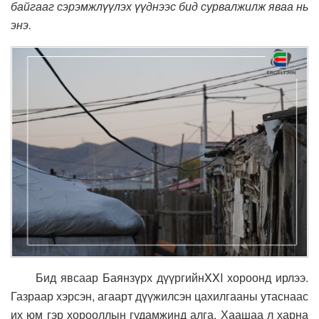
байгааг сэрэмжлүүлэх үүднээс бид сурвалжилж яваа нь
энэ.
Бид явсаар Баянзүрх дүүргийнXXI хороонд ирлээ.
Газраар хэрсэн, агаарт дүүжилсэн цахилгааны утаснаас
их юм гэр хорооллын гудамжинд алга. Хаашаа л харна