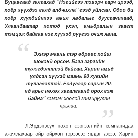
Буцаагаад залгахад “Нэгийгээ тэвэрч гарч ирээд,
хоёр хүүхдээ галд алдчихла” гээд уйлсан. Одоо би
хоёр хүүхдийнхээ ажил явдалыг дуусгачихаад,
Улаанбаатар хотод үхэл, амьдралын заагт
тэмцэж байгаа нэг хүүхэд рүүгээ очиж явна.
Эхнэр маань тэр өдрөөс хойш
шоконд орсон. Бага зэргийн
түлэгдэлттэй байгаа. Харин амьд
үлдсэн хүүхэд маань 90 хувийн
түлэгдэлтэй. Есдүгээр сарын 20-
нд арьс нөхөх хагалгаанд орох гэж
байна”
хэмээн хоолой зангируулан
ярьлаа.
Л.Эрдэнэсүх нөхөн сэргээлтийн компанидаа
ажиллахаар ойр ойрхон гэрээсээ явдаг ажээ. Харин