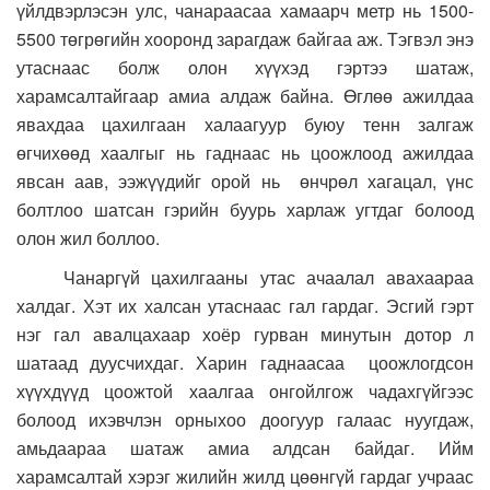
үйлдвэрлэсэн улс, чанараасаа хамаарч метр нь 1500-
5500 төгрөгийн хооронд зарагдаж байгаа аж. Тэгвэл энэ
утаснаас болж олон хүүхэд гэртээ шатаж,
харамсалтайгаар амиа алдаж байна. Өглөө ажилдаа
явахдаа цахилгаан халаагуур буюу тенн залгаж
өгчихөөд хаалгыг нь гаднаас нь цоожлоод ажилдаа
явсан аав, ээжүүдийг орой нь өнчрөл хагацал, үнс
болтлоо шатсан гэрийн буурь харлаж угтдаг болоод
олон жил боллоо.
Чанаргүй цахилгааны утас ачаалал авахаараа
халдаг. Хэт их халсан утаснаас гал гардаг. Эсгий гэрт
нэг гал авалцахаар хоёр гурван минутын дотор л
шатаад дуусчихдаг. Харин гаднаасаа цоожлогдсон
хүүхдүүд цоожтой хаалгаа онгойлгож чадахгүйгээс
болоод ихэвчлэн орныхоо доогуур галаас нуугдаж,
амьдаараа шатаж амиа алдсан байдаг. Ийм
харамсалтай хэрэг жилийн жилд цөөнгүй гардаг учраас