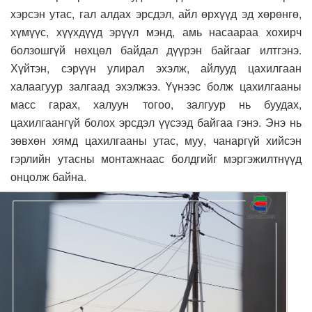
хэрсэн утас, гал алдах эрсдэл, айл өрхүүд эд хөрөнгө,
хүмүүс, хүүхдүүд эрүүл мэнд, амь насаараа хохирч
болзошгүй нөхцөл байдал дүүрэн байгааг илтгэнэ.
Хүйтэн, сэрүүн улирал эхэлж, айлууд цахилгаан
халаагуур залгаад эхэлжээ. Үүнээс болж цахилгааны
масс гарах, халуун тогоо, залгуур нь буудах,
цахилгаангүй болох эрсдэл үүсээд байгаа гэнэ. Энэ нь
зөвхөн хямд цахилгааны утас, муу, чанаргүй хийсэн
гэрлийн утасны монтажнаас болдгийг мэргэжилтнүүд
онцолж байна.