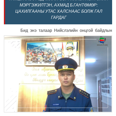
МЭРГЭЖИЛТЭН, АХМАД Б.ГАНТӨМӨР:
ЦАХИЛГААНЫ УТАС ХАЛСНААС БОЛЖ ГАЛ
ГАРДАГ
Бид энэ талаар Нийслэлийн онцгой байдлын