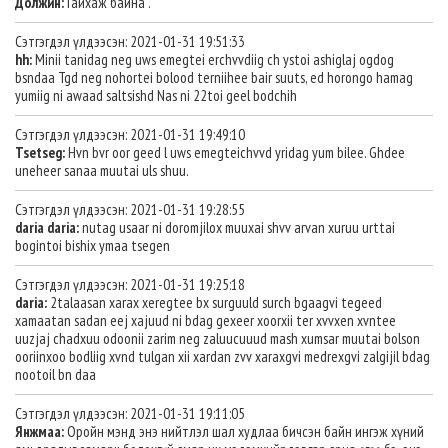
Должин:
Гайхаж байна .
Сэтгэгдэл үлдээсэн: 2021-01-31 19:51:33
hh:
Minii tanidag neg uws emegtei erchvvdiig ch ystoi ashiglaj ogdog
bsndaa Tgd neg nohortei bolood terniihee bair suuts, ed horongo hamag
yumiig ni awaad saltsishd Nas ni 22toi geel bodchih
Сэтгэгдэл үлдээсэн: 2021-01-31 19:49:10
Tsetseg:
Hvn bvr oor geed l uws emegteichvvd yridag yum bilee. Ghdee
uneheer sanaa muutai uls shuu.
Сэтгэгдэл үлдээсэн: 2021-01-31 19:28:55
daria daria:
nutag usaar ni doromjilox muuxai shvv arvan xuruu urttai
bogintoi bishix ymaa tsegen
Сэтгэгдэл үлдээсэн: 2021-01-31 19:25:18
daria:
2talaasan xarax xeregtee bx surguuld surch bgaagvi tegeed
xamaatan sadan eej xajuud ni bdag gexeer xoorxii ter xvvxen xvntee
uuzjaj chadxuu odoonii zarim neg zaluucuuud mash xumsar muutai bolson
ooriinxoo bodliig xvnd tulgan xii xardan zvv xaraxgvi medrexgvi zalgijil bdag
nootoil bn daa
Сэтгэгдэл үлдээсэн: 2021-01-31 19:11:05
Янжмаа:
Оройн мэнд энэ нийтлэл шал худлаа бичсэн байн ингэж хүний