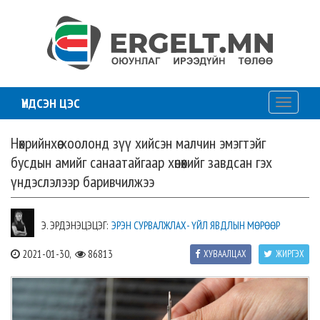
ҮНДСЭН ЦЭС
Toggle
navigati
Нөхрийнхөө хоолонд зүү хийсэн малчин эмэгтэйг
бусдын амийг санаатайгаар хөнөөхийг завдсан гэх
үндэслэлээр баривчилжээ
Э. ЭРДЭНЭЦЭЦЭГ:
ЭРЭН СУРВАЛЖЛАХ- ҮЙЛ ЯВДЛЫН МӨРӨӨР
2021-01-30,
86813
ХУВААЛЦАХ
ЖИРГЭХ