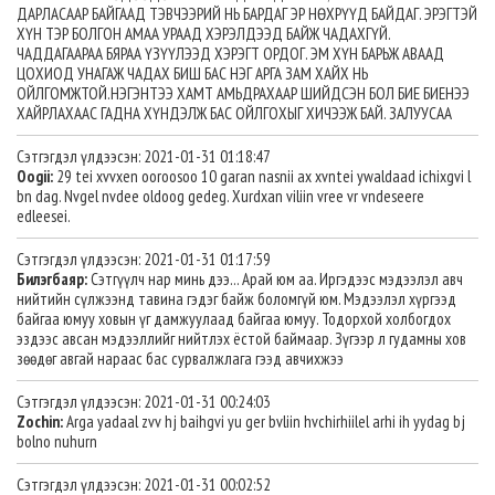
ДАРЛАСААР БАЙГААД ТЭВЧЭЭРИЙ НЬ БАРДАГ ЭР НӨХРҮҮД БАЙДАГ. ЭРЭГТЭЙ
ХҮН ТЭР БОЛГОН АМАА УРААД ХЭРЭЛДЭЭД БАЙЖ ЧАДАХГҮЙ.
ЧАДДАГААРАА БЯРАА ҮЗҮҮЛЭЭД ХЭРЭГТ ОРДОГ. ЭМ ХҮН БАРЬЖ АВААД
ЦОХИОД УНАГАЖ ЧАДАХ БИШ БАС НЭГ АРГА ЗАМ ХАЙХ НЬ
ОЙЛГОМЖТОЙ.НЭГЭНТЭЭ ХАМТ АМЬДРАХААР ШИЙДСЭН БОЛ БИЕ БИЕНЭЭ
ХАЙРЛАХААС ГАДНА ХҮНДЭЛЖ БАС ОЙЛГОХЫГ ХИЧЭЭЖ БАЙ. ЗАЛУУСАА
Сэтгэгдэл үлдээсэн: 2021-01-31 01:18:47
Oogii:
29 tei xvvxen ooroosoo 10 garan nasnii ax xvntei ywaldaad ichixgvi l
bn dag. Nvgel nvdee oldoog gedeg. Xurdxan viliin vree vr vndeseere
edleesei.
Сэтгэгдэл үлдээсэн: 2021-01-31 01:17:59
Билэгбаяр:
Сэтгүүлч нар минь дээ... Арай юм аа. Иргэдээс мэдээлэл авч
нийтийн сүлжээнд тавина гэдэг байж боломгүй юм. Мэдээлэл хүргээд
байгаа юмуу ховын үг дамжуулаад байгаа юмуу. Тодорхой холбогдох
эздээс авсан мэдээллийг нийтлэх ёстой баймаар. Зүгээр л гудамны хов
зөөдөг авгай нараас бас сурвалжлага гээд авчихжээ
Сэтгэгдэл үлдээсэн: 2021-01-31 00:24:03
Zochin:
Arga yadaal zvv hj baihgvi yu ger bvliin hvchirhiilel arhi ih yydag bj
bolno nuhurn
Сэтгэгдэл үлдээсэн: 2021-01-31 00:02:52