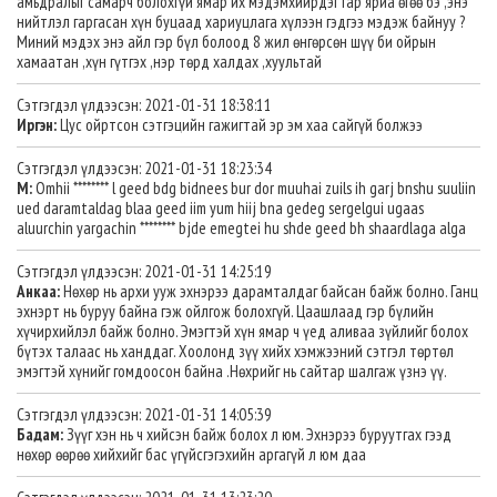
амьдралыг самарч болохгүй ямар их мэдэмхийрдэг гар яриа өгөө бэ ,энэ
нийтлэл гаргасан хүн буцаад хариуцлага хүлээн гэдгээ мэдэж байнуу ?
Миний мэдэх энэ айл гэр бүл болоод 8 жил өнгөрсөн шүү би ойрын
хамаатан ,хүн гүтгэх ,нэр төрд халдах ,хуультай
Сэтгэгдэл үлдээсэн: 2021-01-31 18:38:11
Иргэн:
Цус ойртсон сэтгэцийн гажигтай эр эм хаа сайгүй болжээ
Сэтгэгдэл үлдээсэн: 2021-01-31 18:23:34
M:
Omhii ******** l geed bdg bidnees bur dor muuhai zuils ih garj bnshu suuliin
ued daramtaldag blaa geed iim yum hiij bna gedeg sergelgui ugaas
aluurchin yargachin ******** bjde emegtei hu shde geed bh shaardlaga alga
Сэтгэгдэл үлдээсэн: 2021-01-31 14:25:19
Анкаа:
Нөхөр нь архи ууж эхнэрээ дарамталдаг байсан байж болно. Ганц
эхнэрт нь буруу байна гэж ойлгож болохгүй. Цаашлаад гэр бүлийн
хүчирхийлэл байж болно. Эмэгтэй хүн ямар ч үед аливаа зүйлийг болох
бүтэх талаас нь ханддаг. Хоолонд зүү хийх хэмжээний сэтгэл төртөл
эмэгтэй хүнийг гомдоосон байна .Нөхрийг нь сайтар шалгаж үзнэ үү.
Сэтгэгдэл үлдээсэн: 2021-01-31 14:05:39
Бадам:
Зүүг хэн нь ч хийсэн байж болох л юм. Эхнэрээ буруутгах гээд
нөхөр өөрөө хийхийг бас үгүйсгэгэхийн аргагүй л юм даа