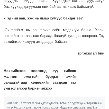
асуудлыг шийддэг байсан. Хүүхэдтэй гэж лав дуулаагүй,
бас хүүхэд дагуулаад явж байгааг нь харж байгаагүй.
-Тэдний аав, ээж нь ямар хүмүүс байдаг вэ?
-Эхнэрийнх нь ар гэрийг сайн мэдэхгүй байна. Харин
нөхрийнх нь аав нас бараад багагүй хугацаа өнгөрсөн. Тэд
ээжийнхээ хажууд амьдардаг байсан.
Үргэлжлэл бий.
Нөхрийнхөө хоолонд зүү хийсэн
малчин эмэгтэйг бусдын амийг
санаатайгаар хөнөөхийг завдсан гэх
үндэслэлээр баривчилжээ
АНХААР! Та сэтгэгдэл бичихдээ хууль зүйн болон ёс суртахууныг баримтална
уу. Ёс бус сэтгэгдлийг админ устгах эрхтэй. Мэдээний сэтгэгдэлд ergelt.mn