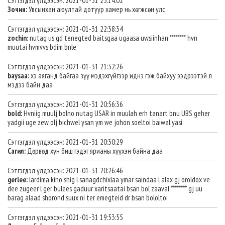
Сэтгэгдэл үлдээсэн: 2021-01-31 23:14:02
Зочин:
Увсынхан аюултай дотуур хамер нь хөгжсөн улс
Сэтгэгдэл үлдээсэн: 2021-01-31 22:38:34
zochin:
nutag us gd tenegted baitsgaa ugaasa uwsiinhan ******** hvn
muutai hvmvvs bdim bnle
Сэтгэгдэл үлдээсэн: 2021-01-31 21:32:26
baysaa:
хэ аяганд байгаа зүү мэдэхгүйгээр иднэ гэж байхуу ээдрээтэй л
мэдээ байн даа
Сэтгэгдэл үлдээсэн: 2021-01-31 20:56:36
bold:
Hvniig muulj bolno nutag USAR in muulah erh tanart bnu UBS geher
yadgii uge zew olj bichwel ysan ym we johon soeltoi baiwal yasi
Сэтгэгдэл үлдээсэн: 2021-01-31 20:30:29
Сагил:
Дөрвөд хүн биш гэдэг ярианы хүүхэн байна даа
Сэтгэгдэл үлдээсэн: 2021-01-31 20:26:46
gerlee:
lardima kino shig l sanagdchixlaa ymar saindaa l alax gj oroldox ve
dee zugeer l ger bulees gaduur xaritsaatai bsan bol zaaval ******** gj uu
barag alaad shorond suux ni ter emegteid dr bsan bololtoi
Сэтгэгдэл үлдээсэн: 2021-01-31 19:53:55