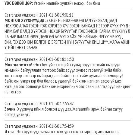
УВС БӨКӨНЦӨР:
Увсийн малийн хулгайч нөкөр...бөк биш
Сэтгэгдэл үлдээсэн: 2021-01-30 19:01:11
МОНГОЛ ХҮҮХНҮҮДЭД:
ЭХНЭР НЬ НӨХРӨӨСӨӨ ГАДУУР ЯВАЛДААД
НӨХРӨӨ АЛАХ ГЭСЭН ГЭЖ ХЭРЭГЭЭ ХҮЛЭЭСЭН БАЙХАД НЭТЭЭР ХҮҮХНҮҮД :
ИЙМ БАЙДАЛД ХҮРГЭСЭН НӨХӨР БУРУУТАЙ ГЭЖ БИЧСЭН БАЙНА. ХҮҮХНҮҮД
ТА НАР ЯАГААД ӨӨРСДӨӨСӨӨ БУРУУГ ХАЙХГҮЙ БАЙГААН. ЭРГҮҮ ЭРЧҮҮД
БИЙ. ГЭХДЭЭ ЮМ БОЛГОНД ЭРЭГТЭЙ ХҮН БУРУУТАЙ БИШ ШҮҮ. ЖАГАА АХЫН
ҮГИЙГ ГЭНЭТ САНАВ.
Сэтгэгдэл үлдээсэн: 2021-01-30 18:11:50
Монгол эмэгтэй :
Энэ бүсгүй сэтгэцийн хувьд эрүүл эсэхийг нь эрүүл
мэндийн байгууллага тогтоох байх.эрүүл хүнээс гарамгүй зүйл байх
юм.тэсвэр тэвчээр нь барагдсан байх гэтэл тийм хугацаа болмооргүй
байх юм ,учирч гэр бүл болоод удаагүй байх юм,нэг нэгнээсээ уйдах
хугацаа бас болоогүй байх юм.нөхрийг нь ч бас сайн шалга,эрүүл мэндийг
нь тогтоо.
Сэтгэгдэл үлдээсэн: 2021-01-30 17:55:47
Зочин:
Хүүхнүүд ийм л болсон шүү дээ. Жагаагийн ярьж байгаа хатуу
бөгөөд үнэн үг .
Сэтгэгдэл үлдээсэн: 2021-01-30 17:34:59
Итгэл :
Энэ хүүхнүүд яачаа вэ нялх үрээ хаяна гаргаад амь насыг нь