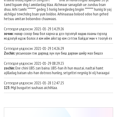
tamd bgaam shig l amidardag blaa. Alchmaar sanagdah ue zunduu bsan
shuu. Arhi tamhi ******** gedeg 3 horiig heregledeg bngiin ******** huniig bi yaj
alchilgui tewchdeg bsan yum boldoo. Arhinaasaa bolood odoo hun gehed
hetsuu amitan bolsondoo chaawaas.
Сэтгэгдэл үлдээсэн: 2021-01-29 14:29:26
зочин:
нөхөр сохор биш бол харна ш дээ гэрэлгүй хөдөө лааны гэрэлд
мэдэхгүй идэж болох л юм ийм айхтар юм сэтгэж байдаг мөн ч тоогүй еэ
Сэтгэгдэл үлдээсэн: 2021-01-29 14:26:29
Zochin:
увсынхаан гэж дөрвөд хүн хүн биш дөрвөн шийр мах бишээ
Сэтгэгдэл үлдээсэн: 2021-01-29 08:29:23
zochin:
Ene chini UBS zan baina. UBS-han ih hun muutai, nadtai hamt
ajilladag baisan ubs-han dotroos hunleg, setgeltei negniig bi olj haraagui
Сэтгэгдэл үлдээсэн: 2021-01-28 12:47:25
123:
Mgl busguitei suuhaas aichihlaa.