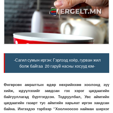
-Сагил сумын иргэн: Гэрлээд хоёр, гурван жил
болж байгаа 20 гаруй насны хосууд юм-
Өнгөрсөн амралтын өдөр нөхрийнхөө хоолонд зүү
хийж, идүүлэхийг завдсан гэх хэрэг цагдаагийн
байгууллагад бүртгэгдсэн. Тодруулбал, Увс аймгийн
цагдаагийн газарт тус аймгийн харьяат иргэн хандсан
байна. Ингэхдээ тэрбээр “Хоолноосоо найман ширхэг