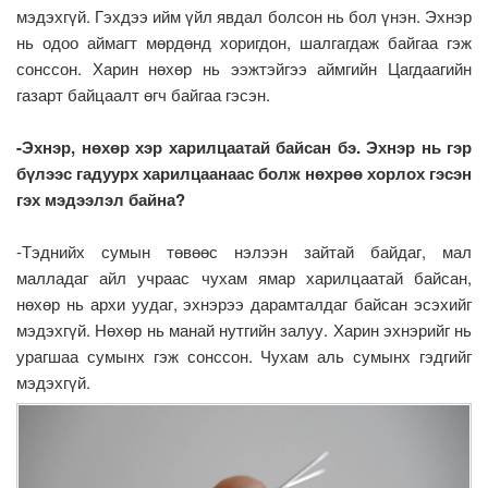
мэдэхгүй. Гэхдээ ийм үйл явдал болсон нь бол үнэн. Эхнэр
нь одоо аймагт мөрдөнд хоригдон, шалгагдаж байгаа гэж
сонссон. Харин нөхөр нь ээжтэйгээ аймгийн Цагдаагийн
газарт байцаалт өгч байгаа гэсэн.
-Эхнэр, нөхөр хэр харилцаатай байсан бэ. Эхнэр нь гэр
бүлээс гадуурх харилцаанаас болж нөхрөө хорлох гэсэн
гэх мэдээлэл байна?
-Тэднийх сумын төвөөс нэлээн зайтай байдаг, мал
малладаг айл учраас чухам ямар харилцаатай байсан,
нөхөр нь архи уудаг, эхнэрээ дарамталдаг байсан эсэхийг
мэдэхгүй. Нөхөр нь манай нутгийн залуу. Харин эхнэрийг нь
урагшаа сумынх гэж сонссон. Чухам аль сумынх гэдгийг
мэдэхгүй.