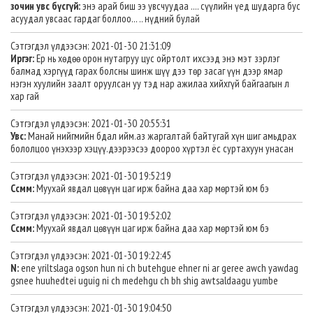
зочин увс бүсгүй:
энэ арай биш ээ увсчуудаа .... сүүлийн үед шударга бус
асуудал увсаас гардаг боллоо... .. нүдний булай
Сэтгэгдэл үлдээсэн: 2021-01-30 21:31:09
Иргэг:
Ер нь хөдөө орон нутагруу цус ойртолт ихсээд энэ мэт зэрлэг
балмад хэргүүд гарах болсны шинж шүү дээ төр засаг үүн дээр ямар
нэгэн хуулийн заалт оруулсан уу тэд нар ажилаа хийхгүй байгаагын л
хар гай
Сэтгэгдэл үлдээсэн: 2021-01-30 20:55:31
Увс:
Манай нийгмийн бдал ийм.аз жаргалтай байтугай хүн шиг амьдрах
бололцоо үнэхээр хэцүү.дээрээсээ доороо хүртэл ёс суртахуун унасан
Сэтгэгдэл үлдээсэн: 2021-01-30 19:52:19
Ссмм:
Муухай явдал цөвүүн цаг ирж байна даа хар мөртэй юм бэ
Сэтгэгдэл үлдээсэн: 2021-01-30 19:52:02
Ссмм:
Муухай явдал цөвүүн цаг ирж байна даа хар мөртэй юм бэ
Сэтгэгдэл үлдээсэн: 2021-01-30 19:22:45
N:
ene yriltslaga ogson hun ni ch butehgue ehner ni ar geree awch yawdag
gsnee huuhedtei uguig ni ch medehgu ch bh shig awtsaldaagu yumbe
Сэтгэгдэл үлдээсэн: 2021-01-30 19:04:50