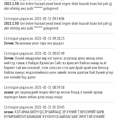
2021.1.30:
Ger bvlee huraad ywad bwal tegne shde huurah bsan bol yah gj
alin ohiniig awj sudii ******** golognvvd
Сэтгэгдэл үлдээсэн: 2021-01-31 09:54:06
2021.1.30:
Ger bvlee huraad ywad bwal tegne shde huurah bsan bol yah gj
alin ohiniig awj sudii ******** golognvvd
Сэтгэгдэл үлдээсэн: 2021-01-31 09:28:23
Зочин:
Увсынханы үнэн төрх энэ шүүдээ
Сэтгэгдэл үлдээсэн: 2021-01-31 09:07:49
Зочин:
Хүний амьдралыг өөр нэг хүнээс асуугаад яриа аваад олон
нийтэд тавьж л байдаг.Ядчихсан Сайт вэ.яриа өгч байгаа нөхөр нь яг
баримттай юм хэлэхгүй ,тэгж сонссон ч гэх шиг.Арай арай ком бичээд
байгаа хүмүүс мэдээллийнхээ үнэн зөвийг эхэлж шалгаж бай.Хүний үгээр
хэн нэгнийг бүү дүгнэ
Сэтгэгдэл үлдээсэн: 2021-01-31 08:59:38
аааөө:
увс хүүхнүүдийг мэднэ Айхтар инээж бгаад л хүнийг араар
хорлодог Ажил албан дээр хэцүү хэцүү
Сэтгэгдэл үлдээсэн: 2021-01-31 01:50:43
зочин:
ХЭЛ АМАА БИЛҮҮДСЭР БАЙГААД ЭР ХҮНИЙ ТЭВЧЭЭРИЙГ БАРЖ
ХҮЧИРХИЙЛЭЛ ӨДӨӨДӨГ ХҮҮХНҮҮД БАЙДАГ ШИГ,ЭМЭГТЭЙ ХҮНИЙГ