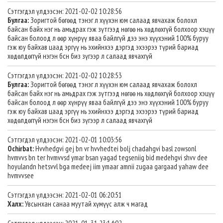
Сэтгэгдэл үлдээсэн: 2021-02-02 10:28:56
Булгаа:
Зоригтой бөгөөд тэнэг л хүүхэн юм салаад явчахаж болохл
байсан байх нэг нь амьдрах гэж зүтгээд нөгөө нь хөдлөхгүй болхоор хэцүү
байсан болоод л өөр хүнрүү яваа байлгүй дээ энэ хүүхэний 100% буруу
гэж юу байхав цаад эргүү нь эхийнхээ дэргэд эхээрээ түрий бариад
хөдөлдөггүй нэгэн бсн биз зүгээр л салаад явчахгүй
Сэтгэгдэл үлдээсэн: 2021-02-02 10:28:53
Булгаа:
Зоригтой бөгөөд тэнэг л хүүхэн юм салаад явчахаж болохл
байсан байх нэг нь амьдрах гэж зүтгээд нөгөө нь хөдлөхгүй болхоор хэцүү
байсан болоод л өөр хүнрүү яваа байлгүй дээ энэ хүүхэний 100% буруу
гэж юу байхав цаад эргүү нь эхийнхээ дэргэд эхээрээ түрий бариад
хөдөлдөггүй нэгэн бсн биз зүгээр л салаад явчахгүй
Сэтгэгдэл үлдээсэн: 2021-02-01 10:03:56
Ochirbat:
Hvvhedgvi gej bn vr hvvhedtei bolj chadahgvi basl zowsonl
hvmvvs bn ter hvmvvsd ymar bsan yagad tegseniig bid medehgvi shvv dee
hoyulandn hetsvvl bga medeej iim ymaar amnii zugaa gargaad yahaw dee
hvmvvsee
Сэтгэгдэл үлдээсэн: 2021-02-01 06:20:51
Халх:
Увсынхан санаа муутай хүмүүс алж ч магад