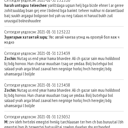
Сэтгэгдэл үлдээсэн: 2021-01-31 13:23:20
harah untsguu teleechee:
yariltslaga ugsun helj bga bizde ehner l ar geree
zohitsuuldag bsan gej ene l bidend bga barimt teheer nukhur ni daramtlaad
baij suukh argagui bolgoson bol yah uu neg talaas ni haruul bukh zuil
uruusgul bolnoshuudee
Сэтгэгдэл үлдээсэн: 2021-01-31 12:52:22
Зүүнгарын хатантай зарц:
Увс авгай чангаа үгэнд нь орохгүй бол яаж ч
мэднэ
Сэтгэгдэл үлдээсэн: 2021-01-31 12:34:39
Zochin:
Nutag us end ymar hama bhavdee. Ali ch gazar sain muu holildood
bj bdg horvoo. Hun chanar muudsan tsag ue ymdaa. Bolj butehgui bol
salaad yvah arga bhad zaaval hen negniige horloj hvch hereglej bdg
uhamsargui l boljde
Сэтгэгдэл үлдээсэн: 2021-01-31 12:34:38
Zochin:
Nutag us end ymar hama bhavdee. Ali ch gazar sain muu holildood
bj bdg horvoo. Hun chanar muudsan tsag ue ymdaa. Bolj butehgui bol
salaad yvah arga bhad zaaval hen negniige horloj hvch hereglej bdg
uhamsargui l boljde
Сэтгэгдэл үлдээсэн: 2021-01-31 12:30:32
M:
zvv ideh hvrtelni emegtei hvniig tarchlaasan ter hvn ch bas buruutai l bh
emegtei hvn ih teswertei hatuujiltai zowlon daadag shv erchvvded