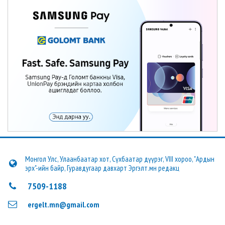
Монгол Улс, Улаанбаатар хот, Сүхбаатар дүүрэг, VIII хороо, "Ардын
эрх"-ийн байр, Гуравдугаар давхарт Эргэлт.мн редакц
7509-1188
ergelt.mn@gmail.com