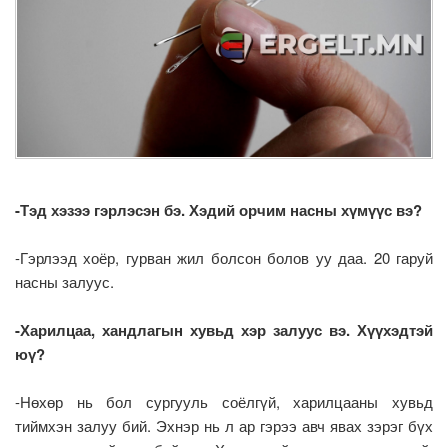
-Тэд хэзээ гэрлэсэн бэ. Хэдий орчим насны хүмүүс вэ?
-Гэрлээд хоёр, гурван жил болсон болов уу даа. 20 гаруй
насны залуус.
-Харилцаа, хандлагын хувьд хэр залуус вэ. Хүүхэдтэй
юү?
-Нөхөр нь бол сургууль соёлгүй, харилцааны хувьд
тиймхэн залуу бий. Эхнэр нь л ар гэрээ авч явах зэрэг бүх