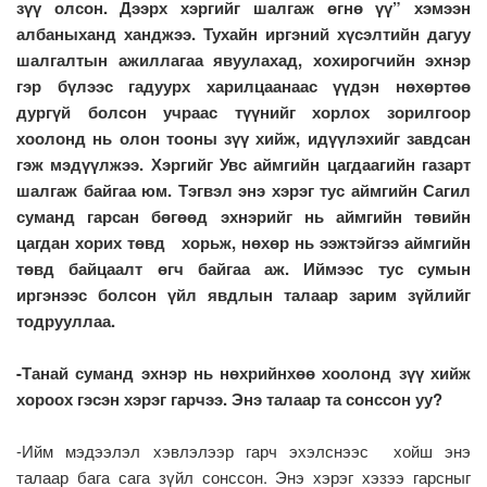
зүү олсон. Дээрх хэргийг шалгаж өгнө үү” хэмээн
албаныханд ханджээ. Тухайн иргэний хүсэлтийн дагуу
шалгалтын ажиллагаа явуулахад, хохирогчийн эхнэр
гэр бүлээс гадуурх харилцаанаас үүдэн нөхөртөө
дургүй болсон учраас түүнийг хорлох зорилгоор
хоолонд нь олон тооны зүү хийж, идүүлэхийг завдсан
гэж мэдүүлжээ. Хэргийг Увс аймгийн цагдаагийн газарт
шалгаж байгаа юм. Тэгвэл энэ хэрэг тус аймгийн Сагил
суманд гарсан бөгөөд эхнэрийг нь аймгийн төвийн
цагдан хорих төвд хорьж, нөхөр нь ээжтэйгээ аймгийн
төвд байцаалт өгч байгаа аж. Иймээс тус сумын
иргэнээс болсон үйл явдлын талаар зарим зүйлийг
тодрууллаа.
-Танай суманд эхнэр нь нөхрийнхөө хоолонд зүү хийж
хороох гэсэн хэрэг гарчээ. Энэ талаар та сонссон уу?
-Ийм мэдээлэл хэвлэлээр гарч эхэлснээс хойш энэ
талаар бага сага зүйл сонссон. Энэ хэрэг хэзээ гарсныг