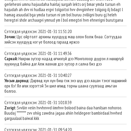
gerlehesni umnu hajuudaha hairlaj surgah lekts orj bmar ymda tursun eh
hajudah ah dvv ni hudlaa ergvi tolgoitoi hvv dvvgiinhee tolgoig ilj bdagt l
hamag asuudal bga ymda tursun ni ym bol buruu zviliigni buru gj heleh
heregtei shde archaagvi ymnud ym l bol emegtei hvn ehnerigni burutgana
Сэтгэгдэл үлдээсэн: 2021-01-31 11:51:20
Зочин:
Цус ойртолт архины хүүхдүүд маш олон болж бнаа .Согтуудаа
хийсэн хүүхдүүд нэг үе болоод гараад иржээ
Сэтгэгдэл үлдээсэн: 2021-01-31 11:49:36
Сарнай:
Нөхрөө зүгээр надад өгчихгүй дээ Монголоор дүүрэн л нөхөргүй
хүүхнүүд байна даг Алж яахнав дээ зүгээр л сална биз дээ
Сэтгэгдэл үлдээсэн: 2021-01-31 10:40:27
Увсын дөрвөд:
Дөрвөд хүн хүн биш гэж энэ шүү дээ.яацан тэнэг хөдөөний
орк бэ! Ял өгөх хэрэгтэй 5н шил өгөөд торны цаана суулгаад амьтан
болгоо.
Сэтгэгдэл үлдээсэн: 2021-01-31 10:18:39
Zorigt:
Svvliin veiin hvvhnvvd iimrhvv bolood baina daa hanilsan nohoroo.
Buudaj ******** zvv ohiig zawdna jagaa ahiin heldegeer bambirdaal hvvhed
garguulaal baiwal kkk
Сэтгэгдэл үлдээсэн: 2021-01-31 09:54:20