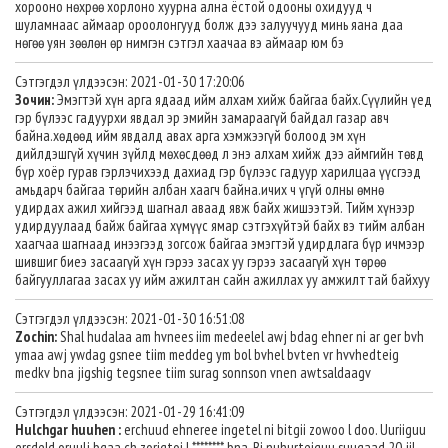
хорооно нөхрөө хорлоно хуурна ална ёстой одооны охидууд ч
шуламнаас аймаар ороолонгууд болж дээ залуучууд минь яана даа
нөгөө уян зөөлөн өр нимгэн сэтгэл хаачаа вэ аймаар юм бэ
Сэтгэгдэл үлдээсэн: 2021-01-30 17:20:06
Зочин:
Эмэгтэй хүн арга ядаад ийм алхам хийж байгаа байх.Сүүлийн үед
гэр бүлээс гадуурхи явдал эр эмийн замараагүй байдал газар авч
байна.хөдөөд ийм явдалд авах арга хэмжээгүй болоод эм хүн
дийлдэшгүй хүчин зүйлд мөхөсдөөд л энэ алхам хийж дээ аймгийн төвд
бүр хоёр гурав гэрлэчихээд дахиад гэр бүлээс гадуур харилцаа үүсгээд
амьдарч байгаа төрийн албан хаагч байна.ичих ч үгүй олны өмнө
удирдах ажил хийгээд шагнал аваад явж байх жишээтэй. Тийм хүнээр
удирдуулаад байж байгаа хүмүүс ямар сэтгэхүйтэй байх вэ тийм албан
хаагчаа шагнаад инээгээд зогсож байгаа эмэгтэй удирдлага бүр ичмээр
шившиг биеэ засаагүй хүн гэрээ засах уу гэрээ засаагүй хүн төрөө
байгууллагаа засах уу ийм ажилтан сайн ажиллах уу амжилттай байхуу
Сэтгэгдэл үлдээсэн: 2021-01-30 16:51:08
Zochin:
Shal hudalaa am hvnees iim medeelel awj bdag ehner ni ar ger bvh
ymaa awj ywdag gsnee tiim meddeg ym bol bvhel bvten vr hvvhedteig
medkv bna jigshig tegsnee tiim surag sonnson vnen awtsaldaagv
Сэтгэгдэл үлдээсэн: 2021-01-29 16:41:09
Hulchgar huuhen :
erchuud ehneree ingetel ni bitgii zowoo l doo. Uuriiguu
ersdeld oruulj bgaa ch zorigtoi l ******** bna. Bi nuhurteiguu suugaad 20 jil