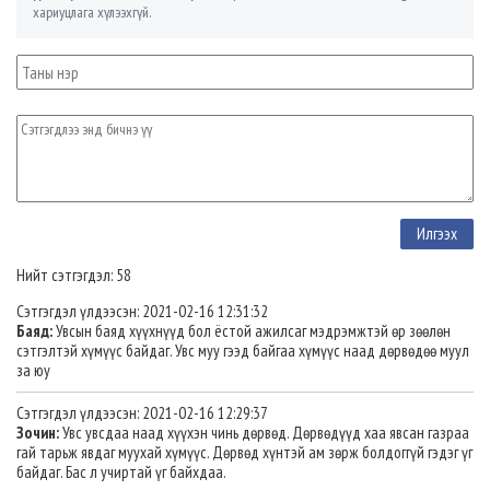
хариуцлага хүлээхгүй.
Нийт сэтгэгдэл: 58
Сэтгэгдэл үлдээсэн: 2021-02-16 12:31:32
Баяд:
Увсын баяд хүүхнүүд бол ёстой ажилсаг мэдрэмжтэй өр зөөлөн
сэтгэлтэй хүмүүс байдаг. Увс муу гээд байгаа хүмүүс наад дөрвөдөө муул
за юу
Сэтгэгдэл үлдээсэн: 2021-02-16 12:29:37
Зочин:
Увс увсдаа наад хүүхэн чинь дөрвөд. Дөрвөдүүд хаа явсан газраа
гай тарьж явдаг муухай хүмүүс. Дөрвөд хүнтэй ам зөрж болдоггүй гэдэг үг
байдаг. Бас л учиртай үг байхдаа.