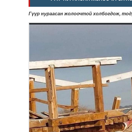
Гүүр нураасан жолоочтой холбогдож, тод