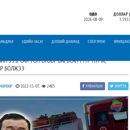
ӨНӨӨДӨР
ДОЛЛАР (
2026-08-09
3,593.
АМЬДРАЛ
ЭДИЙН ЗАСАГ
ДЭЛХИЙ ДАХИНД
СОЁЛ УРЛАГ
ЯРИЛЦЛАГ
ЙН 59.8 САЯ ТӨГРӨГӨӨР БАРЬСАН ГҮҮР НУРЖ,
АР БОЛЖЭЭ
 МӨРӨӨР
2022-11-07,
2485
ХУВААЛЦАХ
ЖИРГЭХ