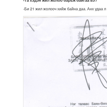
-Та хэдэн жил жолоо барьж байгаа вэ?
-Би 21 жил жолооч хийж байна даа. Анх удаа л