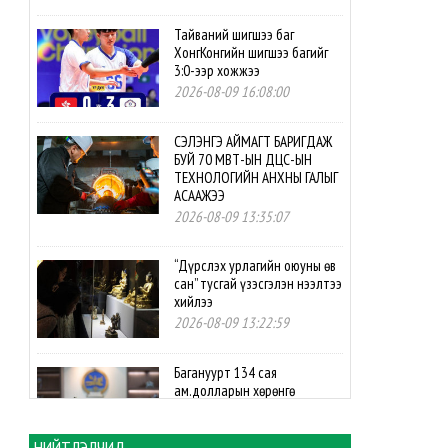
Тайваний шигшээ баг
ХонгКонгийн шигшээ багийг
3:0-ээр хожжээ
2026-08-09 16:08:00
СЭЛЭНГЭ АЙМАГТ БАРИГДАЖ
БУЙ 70 МВТ-ЫН ДЦС-ЫН
ТЕХНОЛОГИЙН АНХНЫ ГАЛЫГ
АСААЖЭЭ
2026-08-09 13:35:07
“Дүрслэх урлагийн оюуны өв
сан” тусгай үзэсгэлэн нээлтээ
хийлээ
2026-08-09 13:22:59
Багануурт 134 сая
ам.долларын хөрөнгө
оруулалтаар нүүрс-
пиролизын үйлдвэр
байгуулахаар боллоо
НИЙТЛЭЛЧИД