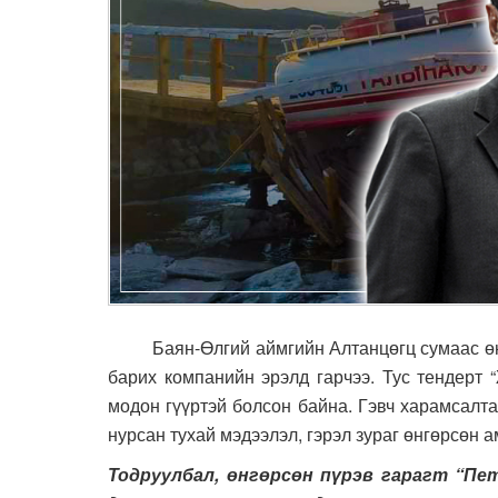
Баян-Өлгий аймгийн Алтанцөгц сумаас өнгө
барих компанийн эрэлд гарчээ. Тус тендерт 
модон гүүртэй болсон байна. Гэвч харамсалт
нурсан тухай мэдээлэл, гэрэл зураг өнгөрсөн
Тодруулбал, өнгөрсөн пүрэв гарагт “Пе