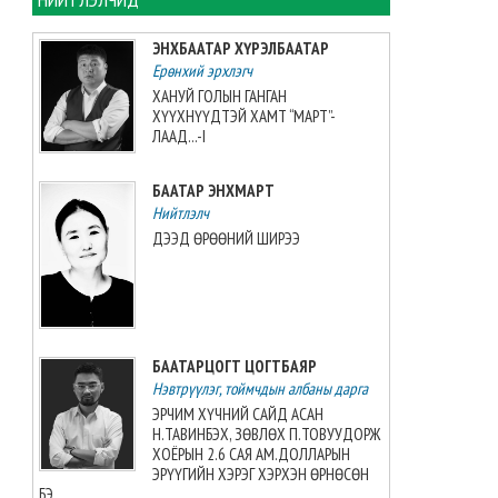
2026-08-09 13:01:13
ЭНХБААТАР ХҮРЭЛБААТАР
Ерөнхий эрхлэгч
Увс аймагт тарваган тахлын
байгалийн голомтын
ХАНУЙ ГОЛЫН ГАНГАН
тандалт, судалгааг зургаа
ХҮҮХНҮҮДТЭЙ ХАМТ “МАРТ”-
дахь жилдээ зохион
ЛААД...-I
байгуулжээ
2026-08-09 11:34:19
БААТАР ЭНХМАРТ
Нийтлэлч
“Этүгэн ирвэсүүд U14” баг
ДЭЭД ӨРӨӨНИЙ ШИРЭЭ
“AUBL JUNIOR”-оос мөнгөн
медаль авлаа
2026-08-08 21:31:41
Монголын волейболын баг
БААТАРЦОГТ ЦОГТБАЯР
3:2-оор Японы багт
Нэвтрүүлэг, тоймчдын албаны дарга
хожигдлоо
2026-08-08 21:09:03
ЭРЧИМ ХҮЧНИЙ САЙД АСАН
Н.ТАВИНБЭХ, ЗӨВЛӨХ П.ТОВУУДОРЖ
ХОЁРЫН 2.6 САЯ АМ.ДОЛЛАРЫН
Г.Хонгорзул хүндийн
ЭРҮҮГИЙН ХЭРЭГ ХЭРХЭН ӨРНӨСӨН
өргөлтийн Азийн аваргын VI
БЭ