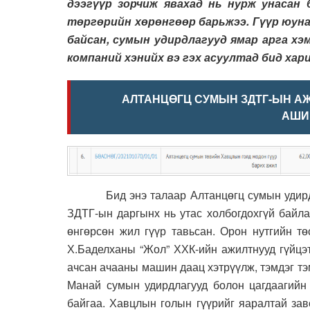
дээгүүр зорчиж явахад нь нурж унасан б
төргөрийн хөрөнгөөр барьжээ. Гүүр юуна
байсан, сумын удирдлагууд ямар арга хэм
компаний хэнийх вэ гэх асуултад бид хар
АЛТАНЦӨГЦ СУМЫН ЗДТГ-ЫН АЖ
АШИ
Бид энэ талаар Алтанцөгц сумын удирдлагу
ЗДТГ-ын даргынх нь утас холбогдохгүй байл
өнгөрсөн жил гүүр тавьсан. Орон нутгийн т
Х.Баделханы “Жол” ХХК-ийн ажилтнууд гүйцэт
ачсан ачааны машин даац хэтрүүлж, тэмдэг тэм
Манай сумын удирдлагууд болон цагдаагийн 
байгаа. Хавцлын голын гүүрийг яаралтай зав