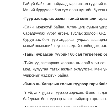
Гайгүй байх гэж найдаад гарч явтал гүүрний го
Миний буруугаас бол сум орон нутгийн бүтээн 
-Гүүр засварлах ажлыг танай компани гарг
-Сайн мэдэхгүй байна. Алтанцөгц сумын удир
барагдуулах үүрэг өгсөн. Туслах жолооч бид
буруугаас бол гүүр эвдэрсэн учраас засварл
манай компанийн зүгээс надтай холбогдож, за
-Таны нураасан гүүрийг 60 сая төгрөгөөр 
-Тийм үү, засварлах хөрөнгө нь арай ч 60 са
мод, чулуугаа татах ажлыг эхлүүлсэн. Мөн ү
учирсныг мэдэхгүй байна.
-Өмнө нь Хавцлын голын гүүрээр гарч бай
-Үгүй, анх удаа л гүүрээр зорчсон. Өмнө нь д
байдлаас бол гүүрээр гарах шийдвэр гаргасан