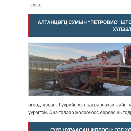
гэлээ.
АЛТАНЦӨГЦ СУМЫН “ПЕТРОВИС” ШТС
ХҮЛЭЭ
өгөөд явсан. Гүүрийг хэн засварлахыг сайн 
үүрэгтэй. Энэ талаар жолоочоос өөрөөс нь тодр
ГҮҮР НУРААСАН ЖОЛООЧ: ГОЛ Х