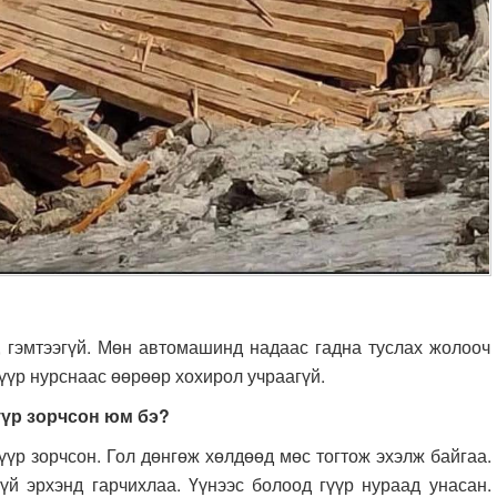
гэмтээгүй. Мөн автомашинд надаас гадна туслах жолооч
үүр нурснаас өөрөөр хохирол учраагүй.
үүр зорчсон юм бэ?
р зорчсон. Гол дөнгөж хөлдөөд мөс тогтож эхэлж байгаа.
й эрхэнд гарчихлаа. Үүнээс болоод гүүр нураад унасан.