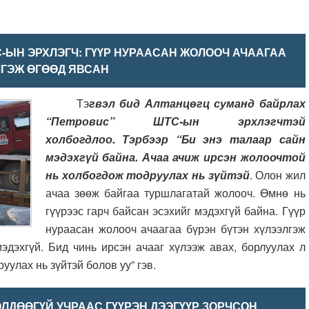
-ЫН ЭРХЛЭГЧ: ГҮҮР НУРААСАН ЖОЛООЧ АЧААГАА
ЛГЭЖ ӨГӨӨД ЯВСАН
Тэ
гвэл бид Алтанцөгц суманд байрлах
“Петровис” ШТС-ын эрхлэгчтэй
холбогдлоо. Тэрбээр “Би энэ талаар сайн
мэдэхгүй байна. Ачаа ачиж ирсэн жолоочтой
нь холбогдож тодруулах нь зүйтэй
. Олон жил
ачаа зөөж байгаа туршлагатай жолооч. Өмнө нь
гүүрээс гарч байсан эсэхийг мэдэхгүй байна. Гүүр
нураасан жолооч ачаагаа бүрэн бүтэн хүлээлгэж
мэдэхгүй. Бид чинь ирсэн ачааг хүлээж авах, борлуулах л
уулах нь зүйтэй болов уу” гэв.
ӨЛДӨӨГҮЙ УЧРААС ГҮҮРЭН ДЭЭГҮҮР ЗОРЧСОН