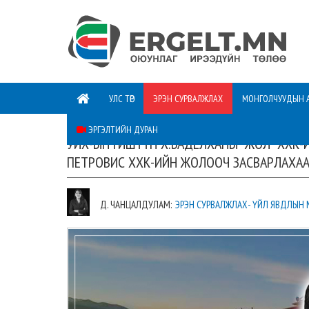
УЛС ТӨР
ЭРЭН СУРВАЛЖЛАХ
МОНГОЛЧУУДЫН 
ЭРГЭЛТИЙН ДУРАН
УИХ-ЫН ГИШҮҮН Х.БАДЕЛХАНЫ “ЖОЛ” ХХК-И
ПЕТРОВИС ХХК-ИЙН ЖОЛООЧ ЗАСВАРЛАХА
Д. ЧАНЦАЛДУЛАМ:
ЭРЭН СУРВАЛЖЛАХ- ҮЙЛ ЯВДЛЫН