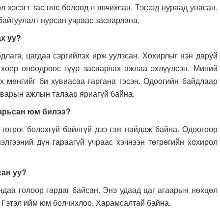
л хэсэгт тас няс болоод л явчихсан. Тэгээд нураад унасан.
байгуулалт нурсан учраас засварлана.
ах уу?
длага, цагдаа сэргийлэх ирж уулзсан. Хохирлыг нэн даруй
 хоёр өнөөдрөөс гүүр засварлах ажлаа эхлүүлсэн. Миний
ах мөнгийг би хувиасаа гаргана гэсэн. Одоогийн байдлаар
сварын ажлын талаар яриагүй байна.
барьсан юм билээ?
я төгрөг болохгүй байлгүй дээ гэж найдаж байна. Одоогоор
нэлгээний дүн гараагүй учраас хэчнээн төгрөгийн хохирол
сан уу?
андаа голоор гардаг байсан. Энэ удаад цаг агаарын нөхцөл
. Гэтэл ийм юм болчихлоо. Харамсалтай байна.