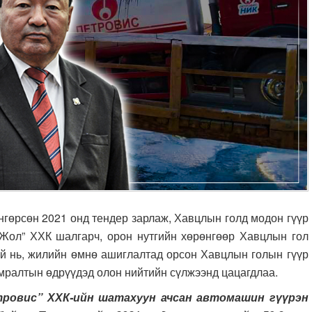
рсөн 2021 онд тендер зарлаж, Хавцлын голд модон гүүр
“Жол” ХХК шалгарч, орон нутгийн хөрөнгөөр Хавцлын гол
ай нь, жилийн өмнө ашиглалтад орсон Хавцлын голын гүүр
 амралтын өдрүүдэд олон нийтийн сүлжээнд цацагдлаа.
тровис” ХХК-ийн шатахуун ачсан автомашин гүүрэн