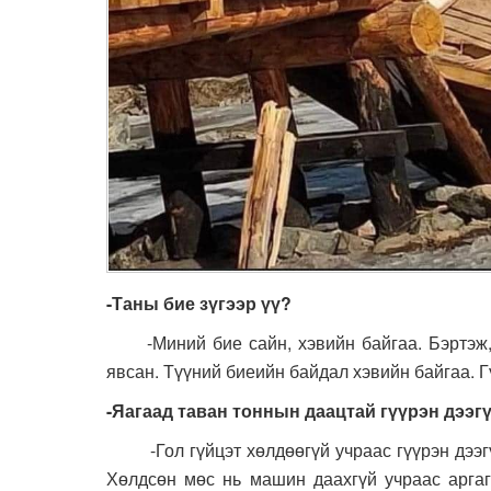
-Таны бие зүгээр үү?
-Миний бие сайн, хэвийн байгаа. Бэртэж, 
явсан. Түүний биеийн байдал хэвийн байгаа. Г
-Яагаад таван тоннын даацтай гүүрэн дээг
-Гол гүйцэт хөлдөөгүй учраас гүүрэн дээгүү
Хөлдсөн мөс нь машин даахгүй учраас аргагү