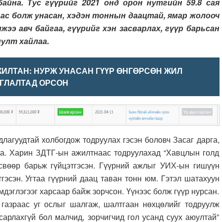
айна. Тус гүүрийг 2021 онд орон нутгийн 59.8 сая
ас болж унасан, хэдэн тоннын даацтай, ямар жолооч
жээ авч байгаа, гүүрийг хэн засварлах, гүүр барьсан
иулт хайлаа.
ИЛТАН: НУРЖ УНАСАН ГҮҮР ӨНГӨРСӨН ЖИЛ
ГЛАЛТАД ОРСОН
удтай холбогдож тодруулах гэсэн боловч Засаг дарга,
аа. Харин ЗДТГ-ын ажилтнаас тодруулахад “Хавцлын голд
өсвөөр барьж гүйцэтгэсэн. Гүүрний ажлыг УИХ-ын гишүүн
гэсэн. Угтаа гүүрний даац таван тонн юм. Гэтэл шатахуун
дэглэгээг харсаар байж зорчсон. Үүнээс болж гүүр нурсан.
газраас уг ослыг шалгаж, шалтгаан нөхцөлийг тодруулж
сарлахгүй бол малчид, зорчигчид гол усанд суух аюултай”