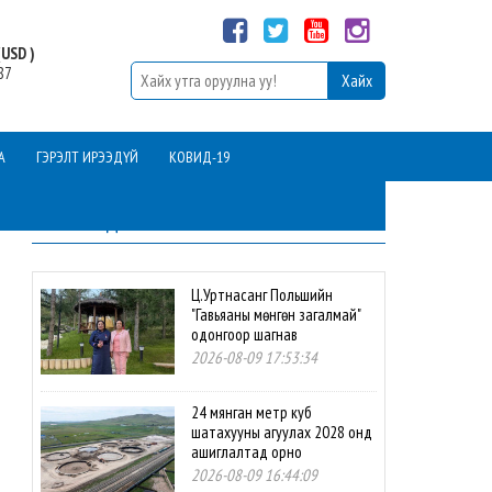
USD )
87
А
ГЭРЭЛТ ИРЭЭДҮЙ
КОВИД-19
ШИНЭ МЭДЭЭ
Ц.Уртнасанг Польшийн
"Гавьяаны мөнгөн загалмай"
одонгоор шагнав
2026-08-09 17:53:34
24 мянган метр куб
шатахууны агуулах 2028 онд
ашиглалтад орно
2026-08-09 16:44:09