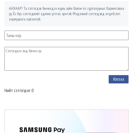
АНХААР! Та сэтгэгдэл бичихдээ хууль зүйн болон ёс суртахууныг баримтална
уу. Ёс бус сэтгэгдлийг админ устгах эрхтэй. Мэдээний сэтгэгдэлд ergelt.mn
хариуцлага хүлээхгүй.
Нийт сэтгэгдэл: 0