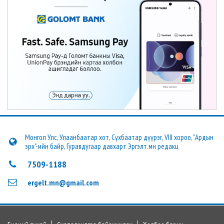
Монгол Улс, Улаанбаатар хот, Сүхбаатар дүүрэг, VIII хороо, "Ардын
эрх"-ийн байр, Гуравдугаар давхарт Эргэлт.мн редакц
7509-1188
ergelt.mn@gmail.com