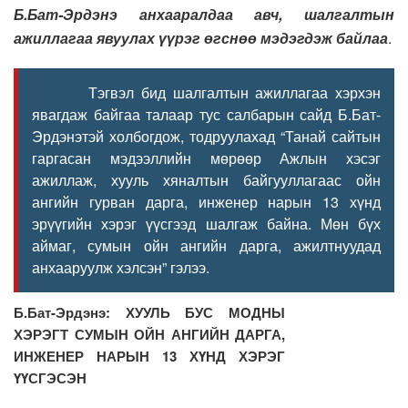
Б.Бат-Эрдэнэ анхааралдаа авч, шалгалтын
ажиллагаа явуулах үүрэг өгснөө мэдэгдэж байлаа
.
Тэгвэл бид шалгалтын ажиллагаа хэрхэн
явагдаж байгаа талаар тус салбарын сайд Б.Бат-
Эрдэнэтэй холбогдож, тодруулахад “Танай сайтын
гаргасан мэдээллийн мөрөөр Ажлын хэсэг
ажиллаж, хууль хяналтын байгууллагаас ойн
ангийн гурван дарга, инженер нарын 13 хүнд
эрүүгийн хэрэг үүсгээд шалгаж байна. Мөн бүх
аймаг, сумын ойн ангийн дарга, ажилтнуудад
анхааруулж хэлсэн” гэлээ.
Б.Бат-Эрдэнэ: ХУУЛЬ БУС МОДНЫ
ХЭРЭГТ СУМЫН ОЙН АНГИЙН ДАРГА,
ИНЖЕНЕР НАРЫН 13 ХҮНД ХЭРЭГ
ҮҮСГЭСЭН