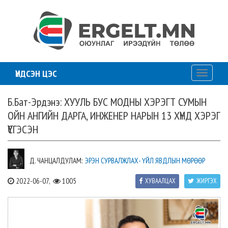
ҮНДСЭН ЦЭС
Toggle
navigati
Б.Бат-Эрдэнэ: ХУУЛЬ БУС МОДНЫ ХЭРЭГТ СУМЫН
ОЙН АНГИЙН ДАРГА, ИНЖЕНЕР НАРЫН 13 ХҮНД ХЭРЭГ
ҮҮСГЭСЭН
Д. ЧАНЦАЛДУЛАМ:
ЭРЭН СУРВАЛЖЛАХ- ҮЙЛ ЯВДЛЫН МӨРӨӨР
2022-06-07,
1005
ХУВААЛЦАХ
ЖИРГЭХ