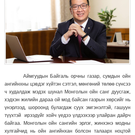
Аймгуудын Байгаль орчны газар, сумдын ойн
ангийнхны цэвдэг хүйтэн сэтгэл, мөнгөний төлөө сүнсээ
ч худалдаж мэдэх шунал Монголын ойн санг дуусгаж,
хэдхэн жилийн дараа ой мод байсан газрын хөрсийг нь
үнэрлээд, шороонд булагдаж суух эмгэнэлтэй, гашуун
түүхтэй ирээдүйг хойч үедээ үлдээхээр улайран дайрч
байгаа. Монголын ойн сангийн эрлэг, жинхэнэ модны
хулгайчид нь ойн ангийнхан болсон талаарх ноцтой