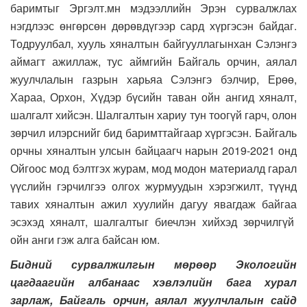
баримтыг Эргэлт.мн мэдээллийн Эрэн сурвалжлах
нэгдлээс өнгөрсөн дөрөвдүгээр сард хүргэсэн байдаг.
Тодруулбал, хууль хяналтын байгууллагынхан Сэлэнгэ
аймагт ажиллаж, тус аймгийн Байгаль орчин, аялал
жуулчлалын газрын харьяа Сэлэнгэ бэлчир, Ерөө,
Хараа, Орхон, Хүдэр бүсийн таван ойн ангид хяналт,
шалгалт хийсэн. Шалгалтын хариу тун тоогүй гарч, олон
зөрчил илэрснийг бид баримттайгаар хүргэсэн. Байгаль
орчны хяналтын улсын байцаагч нарын 2019-2021 онд
Ойгоос мод бэлтгэх журам, мод модон материалд гарал
үүслийн гэрчилгээ олгох журмуудын хэрэгжилт, түүнд
тавих хяналтын ажил хуулийн дагуу явагдаж байгаа
эсэхэд хяналт, шалгалтыг биечлэн хийхэд зөрчилгүй
ойн анги гэж алга байсан юм.
Бидний сурвалжилгын мөрөөр Экологийн
цагдаагийн албанаас хэвлэлийн бага хурал
зарлаж, Байгаль орчин, аялал жуулчлалын сайд