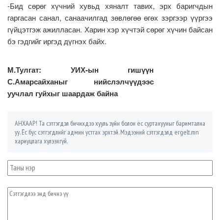
-Бид сөрөг хүчний хувьд хяналт тавих, эрх баригчдын
гаргасан санал, санаачилгад зөвлөгөө өгөх зэргээр үүргээ
гүйцэтгэж ажилласан. Харин хэр хүчтэй сөрөг хүчин байсан
бэ гэдгийг иргэд дүгнэх байх.
М.Тулгат: УИХ-ын гишүүн
С.Амарсайханыг нийслэлчүүдээс
уучлал гуйхыг шаардаж байна
АНХААР! Та сэтгэгдэл бичихдээ хууль зүйн болон ёс суртахууныг баримтална
уу. Ёс бус сэтгэгдлийг админ устгах эрхтэй. Мэдээний сэтгэгдэлд ergelt.mn
хариуцлага хүлээхгүй.