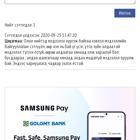
Нийт сэтгэгдэл: 1
Сэтгэгдэл үлдээсэн: 2020-09-25 11:47:20
Цэцэгмаа:
Олон нийтэд мэдээлэл хүргэж байгаа хэвлэл мэдээллийн
байгууллагын сэтгүүлч, өөр хэн нь бай үг үсэг, утга зүйн алдаатай
мэдээлэл түгээх ёсгүй, өөрөө алдаагаа хянаад олж харахгүй бол
бусдаараа , алдаа шалгагчаар хянаад алдаа мадаггүй мэдээлэл оруулж
бай. Эндээс хариуцлага, чадвар эхлэх ёстой.