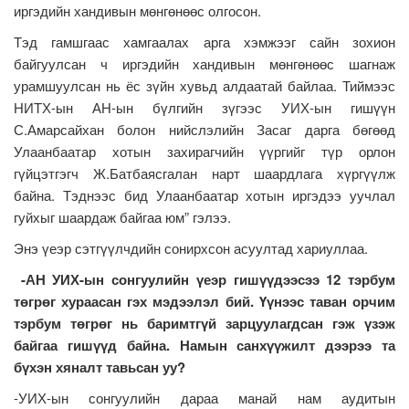
иргэдийн хандивын мөнгөнөөс олгосон.
Тэд гамшгаас хамгаалах арга хэмжээг сайн зохион
байгуулсан ч иргэдийн хандивын мөнгөнөөс шагнаж
урамшуулсан нь ёс зүйн хувьд алдаатай байлаа. Тиймээс
НИТХ-ын АН-ын бүлгийн зүгээс УИХ-ын гишүүн
С.Амарсайхан болон нийслэлийн Засаг дарга бөгөөд
Улаанбаатар хотын захирагчийн үүргийг түр орлон
гүйцэтгэгч Ж.Батбаясгалан нарт шаардлага хүргүүлж
байна. Тэднээс бид Улаанбаатар хотын иргэдээ уучлал
гуйхыг шаардаж байгаа юм” гэлээ.
Энэ үеэр сэтгүүлчдийн сонирхсон асуултад хариуллаа.
-АН УИХ-ын сонгуулийн үеэр гишүүдээсээ 12 тэрбум
төгрөг хураасан гэх мэдээлэл бий. Үүнээс таван орчим
тэрбум төгрөг нь баримтгүй зарцуулагдсан гэж үзэж
байгаа гишүүд байна. Намын санхүүжилт дээрээ та
бүхэн хяналт тавьсан уу?
-УИХ-ын сонгуулийн дараа манай нам аудитын