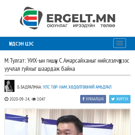
ҮНДСЭН ЦЭС
Toggle
navigati
М.Тулгат: УИХ-ын гишүүн С.Амарсайханыг нийслэлчүүдээс
уучлал гуйхыг шаардаж байна
Б. БАДРАЛМАА:
УЛС ТӨР- НАМ, ХӨДӨЛГӨӨНИЙ АМЬДРАЛ
2020-09-24,
1047
ХУВААЛЦАХ
ЖИРГЭХ