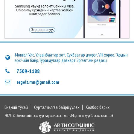
Монгол Улс, Улаанбаатар хот, Сүхбаатар дүүрэг, VIII хороо, "Ардын
эрх"-ийн байр, Гуравдугаар давхарт Эргэлт.мн редакц
7509-1188
ergelt.mn@gmail.com
Бидний тухай
Сурталчилгаа байршуулах
Холбоо барих
2026 © Зохиогчийн эрх хуулиар хамгаалагдсан. Мэдээлэл хуулбарлах хориотой.