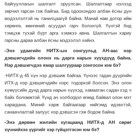
байгууллагын шалгалт оруулсан. Шалгалтаар нэлээд
зөрчил гарсан гэж байгаа. Бид одоохондоо албан ёсны дүн
мэдээлэлтэй нь танилцаагүй байна. Манай нам дотор ийм
хөрөнгө, мөнгөний асуудал гарч болохгүй. Үүнтэй бид
тэмцэж тухай бүрт арга хэмжээ авна. Шалгалтын хариу
гарсны дараа албан ёсны мэдээлэл хийнэ.
-Энэ удаагийн НИТХ-ын сонгуульд АН-аас нэр
дэвшигчдийн олонх нь дарга нарын хүүхдүүд байна.
Нэр дэвшигчдээ ямар шалгуураар сонгосон юм бэ?
-НИТХ-д 45 хүн нэр дэвшиж байгаа. Үүнээс гадан дүүргийн
ИТХ-д нэр дэвшигчдийн нэрс тодорхой болсон. Энэ олон
хүмүүсийн дунд дарга нарын хүүхэд, хамаатан садан хэд ч
байх боломжтой. Үүнд ач холбогдол өгөөд байвал олон мэт
харагдана. Миний харж байгаагаар нийгэмд идэвхтэй,
санаачлалтай залуус нэр дэвшсэн гэж бодож байна.
-Энэ дөрвөн жилийн хугацаанд НИТХ-д АН сөрөг
хүчнийхээ үүргийг хэр гүйцэтгэсэн юм бэ?