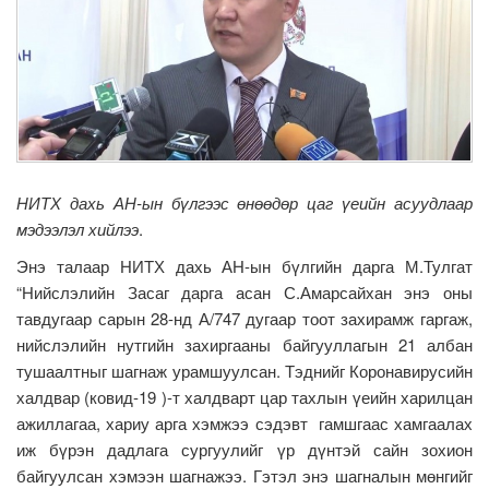
НИТХ дахь АН-ын бүлгээс өнөөдөр цаг үеийн асуудлаар
мэдээлэл хийлээ
.
Энэ талаар НИТХ дахь АН-ын бүлгийн дарга М.Тулгат
“Нийслэлийн Засаг дарга асан С.Амарсайхан энэ оны
тавдугаар сарын 28-нд А/747 дугаар тоот захирамж гаргаж,
нийслэлийн нутгийн захиргааны байгууллагын 21 албан
тушаалтныг шагнаж урамшуулсан. Тэднийг Коронавирусийн
халдвар (ковид-19 )-т халдварт цар тахлын үеийн харилцан
ажиллагаа, хариу арга хэмжээ сэдэвт гамшгаас хамгаалах
иж бүрэн дадлага сургуулийг үр дүнтэй сайн зохион
байгуулсан хэмээн шагнажээ. Гэтэл энэ шагналын мөнгийг