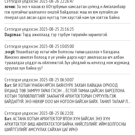
Сэтгэгдэл үлдээсэн: 2023-08-26 22:26:47
зочин:
За энэ ч яахав вэ 60тэрбумын хамсаатан цэгмэд.н Амгаланбаяр
гэж хулгайчыг шалгаачээ онцгой байдалаас маш их юм хулгайлсан
генерал цол авсан одоо нүхтэд том хаустай нам гүм хэвтэж байна
Сэтгэгдэл үлдээсэн: 2023-08-25 21:16:25
Dagzmaa:
Төрд ажиллаад тэр тэрбум төгрөгийн хөрөнгөтэй.
Сэтгэгдэл үлдээсэн: 2023-08-25 10:05:00
;oogii:
Улаанбаатар хотыг ийм болгосны төлөө цаазлах ч багадана.
Жинхэнэ авилгач болоод л үе үеийн дарга нарт авилгаасаа өгч албан
тушаалдаа үлддэг нь ойлгомжтой. Бүх үйлдлий нь илчлээд ном журманд
оруулах хүн байна уу?
Сэтгэгдэл үлдээсэн: 2023-08-25 06:30:07
Бат:
БИ ХОТЫН УНАГАН ИРГЭН. БАЯНЗҮРХ ЗАХЫН ХАВЬЦАА ОРЧООД
БУЦААД ТӨВ ЗАМРУУ ГАРАХ ГЭСЭН ... ЁСТОЙ ТАМАА ЦАЙСАН. БАРСЕЛОНА
ХОТЫН ТӨЛӨВЛӨЛТИЙГ ЗААГААГҮЙ АРХИТЕКТОРЫН СУРГУУЛЬ ГЭЖ
БАЙДАГГҮЙ. ЭНЭ НӨХӨР ООО ЫН НОГООН БАЙСАН БАЙХ. ТАНИЛ ТАЛААР Л...
Сэтгэгдэл үлдээсэн: 2023-08-25 06:22:01
Бат:
АСТАНА ХОТЫН АРХИТЕКТОР ЯПОН ХҮН БАЙСАН. ЭНЭ ХҮН
АРХИТЕКТОР. БИШ АВИЛГАТЕХТОР БАЙНА. НИЙСЛЭЛИЙГ. ИЙМ БОЛГОСНЫ
ШИЙТГЭЛИЙГ АМСУУЛАХ САЙХАН ЦАГ ИРНЭ