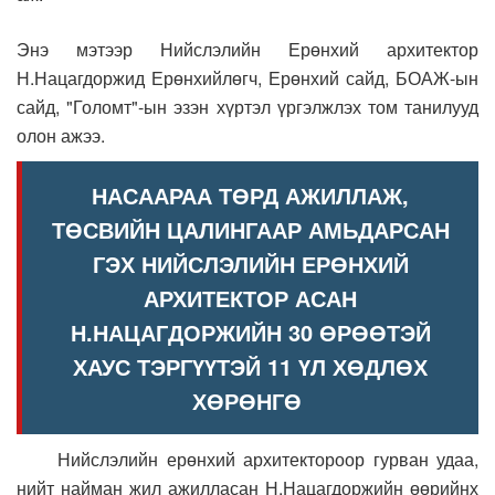
Энэ мэтээр Нийслэлийн Ерөнхий архитектор
Н.Нацагдоржид Ерөнхийлөгч, Ерөнхий сайд, БОАЖ-ын
сайд, "Голомт"-ын эзэн хүртэл үргэлжлэх том танилууд
олон ажээ.
НАСААРАА ТӨРД АЖИЛЛАЖ,
ТӨСВИЙН ЦАЛИНГААР АМЬДАРСАН
ГЭХ НИЙСЛЭЛИЙН ЕРӨНХИЙ
АРХИТЕКТОР АСАН
Н.НАЦАГДОРЖИЙН 30 ӨРӨӨТЭЙ
ХАУС ТЭРГҮҮТЭЙ 11 ҮЛ ХӨДЛӨХ
ХӨРӨНГӨ
Нийслэлийн ерөнхий архитектороор гурван удаа,
нийт найман жил ажилласан Н.Нацагдоржийн өөрийнх