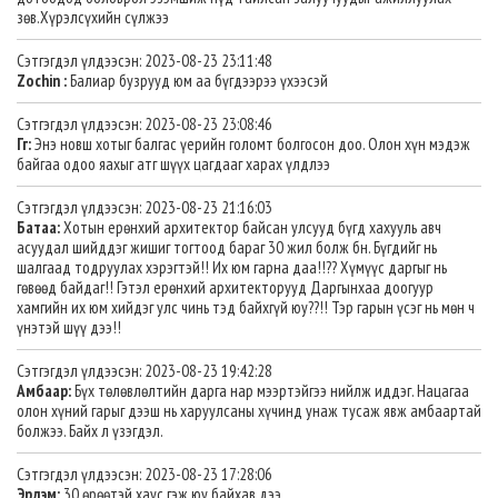
зөв.Хүрэлсүхийн сүлжээ
Сэтгэгдэл үлдээсэн: 2023-08-23 23:11:48
Zochin :
Балиар бузрууд юм аа бүгдээрээ үхээсэй
Сэтгэгдэл үлдээсэн: 2023-08-23 23:08:46
Гг:
Энэ новш хотыг балгас үерийн голомт болгосон доо. Олон хүн мэдэж
байгаа одоо яахыг атг шүүх цагдааг харах үлдлээ
Сэтгэгдэл үлдээсэн: 2023-08-23 21:16:03
Батаа:
Хотын ерөнхий архитектор байсан улсууд бүгд хахууль авч
асуудал шийддэг жишиг тогтоод бараг 30 жил болж бн. Бүгдийг нь
шалгаад тодруулах хэрэгтэй!! Их юм гарна даа!!?? Хүмүүс даргыг нь
гөвөөд байдаг!! Гэтэл ерөнхий архитекторууд Даргынхаа доогуур
хамгийн их юм хийдэг улс чинь тэд байхгүй юу??!! Тэр гарын үсэг нь мөн ч
үнэтэй шүү дээ!!
Сэтгэгдэл үлдээсэн: 2023-08-23 19:42:28
Амбаар:
Бүх төлөвлөлтийн дарга нар мээртэйгээ нийлж иддэг. Нацагаа
олон хүний гарыг дээш нь харуулсаны хүчинд унаж тусаж явж амбаартай
болжээ. Байх л үзэгдэл.
Сэтгэгдэл үлдээсэн: 2023-08-23 17:28:06
Эрдэм:
30 өрөөтэй хаус гэж юу байхав дээ