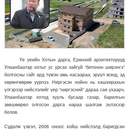
Үе үеийн Хотын дарга, Ерөнхий архитекторууд
Улаанбаатар хотыг ус урсах зайгүй “бетонон ширэнгэ”
болгосны гайг ард түмэн амь насаараа, эрүүл мэнд, эд
хөрөнгөөрөө үүрлээ. Ниргэсэн хойно нь хашхирахын
үлгэрээр нийслэлийг үер “ниргэсний” дараа сая ухаарч,
Улаанбаатар хотод хууль бусаар газар, барилгын
зөвшөөрөл олгосон дарга нараа шалгаж эхлэхээр
болов.
Судалж үзвэл, 2006 оноос хойш нийслэлд баригдсан