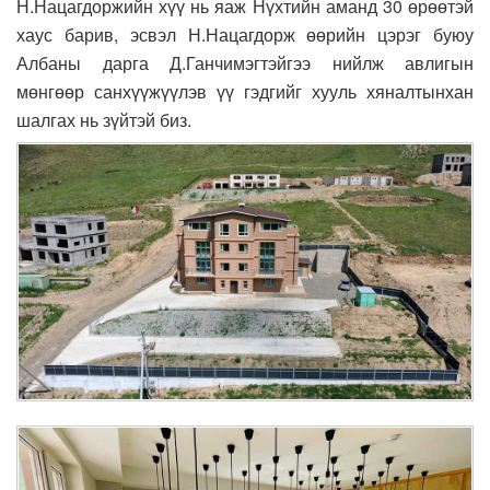
Н.Нацагдоржийн хүү нь яаж Нүхтийн аманд 30 өрөөтэй
хаус барив, эсвэл Н.Нацагдорж өөрийн цэрэг буюу
Албаны дарга Д.Ганчимэгтэйгээ нийлж авлигын
мөнгөөр санхүүжүүлэв үү гэдгийг хууль хяналтынхан
шалгах нь зүйтэй биз.