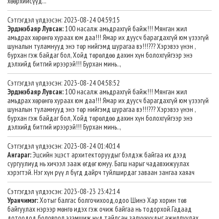
хөөрхийсүүд...
Сэтгэгдэл үлдээсэн: 2023-08-24 04:59:15
Эрдэнэбаяр Лувсан:
100 насалж амьдрахгүй байж!!! Мянган жил
амьдрах хөрөнгө хураах юм даа!!! Ямар их дуусч барагдахгүй юм үзээгүй
шуналын туламнууд энэ төр нийгэмд шурагаа вэ!!!??? Хэрэвээ үнэн ,
бурхан гэж байдаг бол, Хойд төрөлдөө дахин хүн болохгүйгээр энэ
дэлхийд битгий ирээрэй!!! Бурхан минь..,
Сэтгэгдэл үлдээсэн: 2023-08-24 04:58:52
Эрдэнэбаяр Лувсан:
100 насалж амьдрахгүй байж!!! Мянган жил
амьдрах хөрөнгө хураах юм даа!!! Ямар их дуусч барагдахгүй юм үзээгүй
шуналын туламнууд энэ төр нийгэмд шурагаа вэ!!!??? Хэрэвээ үнэн ,
бурхан гэж байдаг бол, Хойд төрөлдөө дахин хүн болохгүйгээр энэ
дэлхийд битгий ирээрэй!!! Бурхан минь..,
Сэтгэгдэл үлдээсэн: 2023-08-24 01:40:14
Ангараг:
Эцсийн эцэст архитекторуудыг бэлдэж байгаа их дээд
сургуулиуд нь хичээл зааж өгдөг юмуу. Багш нарыг чадавхижуулах
хэрэгтэй. Нэг хүн рүү л бүгд дайрч туйлширдаг заваан зангаа хаяач
Сэтгэгдэл үлдээсэн: 2023-08-23 23:42:14
Уранчимэг:
Хотыг балгас болгочихоод,одоо Шинэ Хар хорин төв
байгуулах нэрээр мөнгө идэх гэж очиж байгаа нь тодорхой.Гадаад
дотоодод боловрол эзэмшиж нүд тайлсан залуучуудыг ажиллуулах