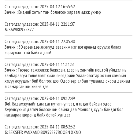
Сэтгэгдэл үлдээсэн: 2025-04-12 16:35:52
Зочин :
Бидний хотыг там бологсон хараал идэж үхмэр
Сэтгэгдэл үлдээсэн: 2025-04-11 22:11:07
S:
SAWI80955877
Сэтгэгдэл үлдээсэн: 2025-04-11 22:05:40
Зочин :
30 өрөөндөө янхнууд аваачиж нэг, нэг өрөөнд оруулж бавах
зориулалттай байх л даа!
Сэтгэгдэл үлдээсэн: 2025-04-11 11:11:31
Зочин:
Төрөөр тэжээлгэж баяжсан, дээр нь хамгийн ноцтой үйлдэл нь
замбараагүй төлөвлөлт хийж өнөөдрийн Улаанбаатар хотын хамгийн
хэцүү асуудлыг бий болгож дээ. Одоо өөр албан тушаалд очоод дахиад
л самарсан юм хийнэ дээ.
Сэтгэгдэл үлдээсэн: 2025-04-11 09:12:49
Del:
Бадамжунайг дагадаг нутаг нуг гээд л явдаг байсан одоо
Хүрэлсүхийг дагагч болсон юм байна даа Монголд хууль байдаг бол
насаараа шоронд байх ёстой хүн дээ
Сэтгэгдэл үлдээсэн: 2025-04-11 08:52:32
S:
SEXSEER VANXANDI80955877BOOBN XXNO