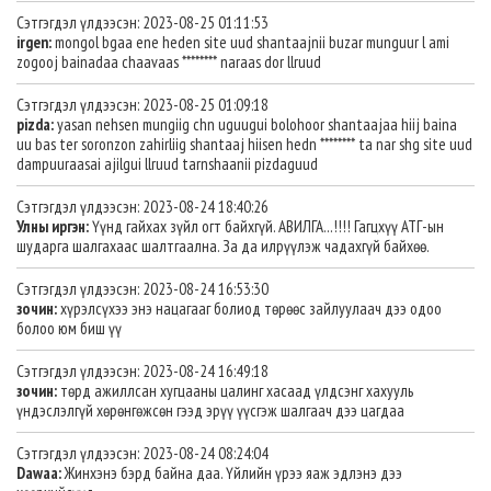
Сэтгэгдэл үлдээсэн: 2023-08-25 01:11:53
irgen:
mongol bgaa ene heden site uud shantaajnii buzar munguur l ami
zogooj bainadaa chaavaas ******** naraas dor llruud
Сэтгэгдэл үлдээсэн: 2023-08-25 01:09:18
pizda:
yasan nehsen mungiig chn uguugui bolohoor shantaajaa hiij baina
uu bas ter soronzon zahirliig shantaaj hiisen hedn ******** ta nar shg site uud
dampuuraasai ajilgui llruud tarnshaanii pizdaguud
Сэтгэгдэл үлдээсэн: 2023-08-24 18:40:26
Улны иргэн:
Үүнд гайхах зүйл огт байхгүй. АВИЛГА...!!!! Гагцхүү АТГ-ын
шударга шалгахаас шалтгаална. За да илрүүлэж чадахгүй байхөө.
Сэтгэгдэл үлдээсэн: 2023-08-24 16:53:30
зочин:
хүрэлсүхээ энэ нацагааг болиод төрөөс зайлуулаач дээ одоо
болоо юм биш үү
Сэтгэгдэл үлдээсэн: 2023-08-24 16:49:18
зочин:
төрд ажиллсан хугцааны цалинг хасаад үлдсэнг хахууль
үндэслэлгүй хөрөнгөжсөн гээд эрүү үүсгэж шалгаач дээ цагдаа
Сэтгэгдэл үлдээсэн: 2023-08-24 08:24:04
Dawaa:
Жинхэнэ бэрд байна даа. Үйлийн үрээ яаж эдлэнэ дээ