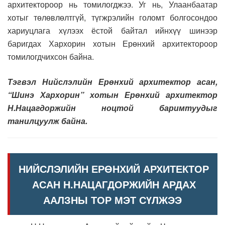
архитектороор нь томилогджээ. Уг нь, Улаанбаатар
хотыг төлөвлөлтгүй, түгжрэлийн голомт болгосондоо
хариуцлага хүлээх ёстой байтал ийнхүү шинээр
баригдах Хархорин хотын Ерөнхий архитектороор
томилогдчихсон байна.
Тэгвэл Нийслэлийн Ерөнхий архитектор асан,
“Шинэ Хархорин” хотын Ерөнхий архитектор
Н.Нацагдоржийн ноцтой баримтуудыг
танилцуулж байна.
НИЙСЛЭЛИЙН ЕРӨНХИЙ АРХИТЕКТОР
АСАН Н.НАЦАГДОРЖИЙН АРДАХ
ААЛЗНЫ ТОР МЭТ СҮЛЖЭЭ