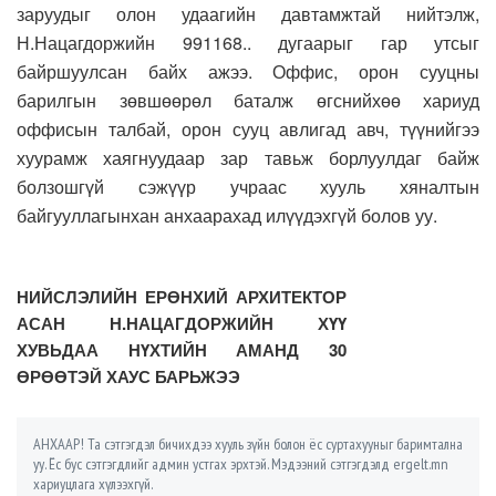
заруудыг олон удаагийн давтамжтай нийтэлж,
Н.Нацагдоржийн 991168.. дугаарыг гар утсыг
байршуулсан байх ажээ. Оффис, орон сууцны
барилгын зөвшөөрөл баталж өгснийхөө хариуд
оффисын талбай, орон сууц авлигад авч, түүнийгээ
хуурамж хаягнуудаар зар тавьж борлуулдаг байж
болзошгүй сэжүүр учраас хууль хяналтын
байгууллагынхан анхаарахад илүүдэхгүй болов уу.
НИЙСЛЭЛИЙН ЕРӨНХИЙ АРХИТЕКТОР
АСАН Н.НАЦАГДОРЖИЙН ХҮҮ
ХУВЬДАА НҮХТИЙН АМАНД 30
ӨРӨӨТЭЙ ХАУС БАРЬЖЭЭ
АНХААР! Та сэтгэгдэл бичихдээ хууль зүйн болон ёс суртахууныг баримтална
уу. Ёс бус сэтгэгдлийг админ устгах эрхтэй. Мэдээний сэтгэгдэлд ergelt.mn
хариуцлага хүлээхгүй.