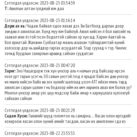
Сэтгэгдэл үлдээсэн: 2023-08-23 03:54:39
Т:
Авилгын алтан гулдмай юм даа
Сэтгэгдэл үлдээсэн: 2023-08-23 01:16:14
Дорж ах нь:
Чадаж байвал одоо яахав дээ. Би Батболд даргын доор
зөндөө л ажилласан. Хүнд муу юм байхгүй. Ажил хийсэн л бол хөлсийг нь
заавал өгөх ёстой гэсэн бодолтой сайхан эр хүн шд. Харин Аавтай нь
бол яриатай. Жанжин Сүхбаатар маань жаахан туйлшрамтгай хүний
хэлснээр дор нь шийдвэр гаргах асуудалтай. 5гар суухад ч тэр. Чингис
зочид буудлын захирлын өрөөнд сайхан суудагсан
Сэтгэгдэл үлдээсэн: 2023-08-23 00:47:20
Зариг:
Энэ Нацагдорж гэж хүн үнхээр аль ч намын үед байсаар ирсэн
нээх урт гарын үсэг нь 30 саяын үнэтэй гээд л ярьдаг байсан дөө үнхээр
их мөнгө хийсэн байх өө энэ хүнийг шалгаад үзээч АТГ ийхэн минь төрд
ажилсан сарын цалин г нь бодхоор ийм их өмч хөрөнгө авах юм болов уу?
Монгол үнхээр амар улс шүү мэдсээр байж ямар ч хариуцлага хүлээхгүй
сайхаан сайхан
Сэтгэгдэл үлдээсэн: 2023-08-23 00:21:29
Садам Хусэн:
Гөлөгийг шууд голомтоо нь самарна.... Яасан олон иргэдийг
хохироож яасан олон хүний амийг тасдаж, яасан их авилгачин сда вэ
Сэтгэгдэл үлдээсэн: 2023-08-22 23:55:53