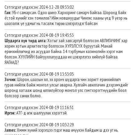
Сэтгэгдэл үлдээсэн: 2024-12-28 09:33:02
Ган:
УБ-г самарсан. Одоо шинэ Хархоринг самарч байгаа. Шоронд байх
ёстой хүнийг хэн томилов? Ийм новшнуудыг Чингис хааны үед 9 үеэр нь
цаазалж үе удмыг нь тасалж төрөө цэвэрлэдэг байсан
Сэтгэгдэл үлдээсэн: 2024-08-19 19:45:53
Шударга хүн төрд алга:
Хотыг зай завсаргүй болгосон АВЛИГАЧИНГ хар
хорин хотын архитектор болгосон ХҮРЭЛСҮХ буруутай. Манай
ерөнхийлөгчид их асуудал байна. 14 тэрбумын казиногийн хэрэг нам
болсон. ХУУЛИЙН байгууллагууддаа их цэвэрлэгээ хийхгүй байгаа.
ЯАГААД?
Сэтгэгдэл үлдээсэн: 2024-08-19 13:53:05
Зочин:
Шорон, цаазын ял, эх оронч шударга чин зоригт ерөнхийлөгч
гурав нийлж байж монгол улсыг аварна. Хулгайч авилгачин дээрэмчдийг
шоронд хатааж шонд өлгөхгүйгээр монгол улс гэмтхэрэгтнүүдийн боол
болсоор сөнөх болно.
Сэтгэгдэл үлдээсэн: 2024-08-19 11:16:51
Иргэн:
АТГ-д өгж шалгуулөх хэрэгтэй.
Сэтгэгдэл үлдээсэн: 2024-08-19 10:32:29
James:
Хммм хүний хэрэгцээ гэдэг маш өчүүхэн байдым ш дээ уг нь,