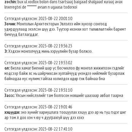
zochin:
bux ul xodlox bolon dans tsartsaaj baigaad shalgaad xuraaj avax
lnxeregtei de ******** avsan n ugaasa todorxoi
Сэтгэгдэл үлдээсэн: 2023-08-22 20:01:10
Зочин:
Монголын Архитекторын Эвлэлээ ийм хүнээр сонгоод
удирдуулаад эхэлсэн шүү дээ. Түүгээр ихэнхи хот төлөвлөлтийн баримт
бичгүүд батлагддаг.
Сэтгэгдэл үлдээсэн: 2023-08-22 19:56:23
Э:
Хэдхэн монголчууд минь хэрүүлийн бузар болжээ.
Сэтгэгдэл үлдээсэн: 2023-08-22 19:53:02
ол:
бизла хамаг биений шар үс босчихлоо фу монгол жижигхээн гэдгийг
мэдсээр байж яс нь цайрчихсан хулгайчууд үнэндээ нийгмийг бузарлаж
байнадаа нус нулимстайгаа холилдох өдөр гэж байнаа бна
Сэтгэгдэл үлдээсэн: 2023-08-22 19:51:10
Зассс:
Улсын нийслэлийг там болгосон новшийг цаазаар авбал таарна
Сэтгэгдэл үлдээсэн: 2023-08-22 19:01:46
хэцүүдээ:
энэ хүнийг хариуцлага тооцуулах хэцүү дээ ар нь түц гэдэг шиг
ар том л доо хэн ч юу ч дууграхгүй шүү дээ хэхэ
Сэтгэгдэл үлдээсэн: 2023-08-22 17:41:10