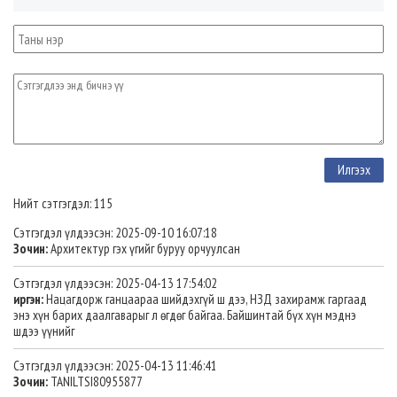
Нийт сэтгэгдэл: 115
Сэтгэгдэл үлдээсэн: 2025-09-10 16:07:18
Зочин:
Архитектур гэх үгийг буруу орчуулсан
Сэтгэгдэл үлдээсэн: 2025-04-13 17:54:02
иргэн:
Нацагдорж ганцаараа шийдэхгүй ш дээ, НЗД захирамж гаргаад
энэ хүн барих даалгаварыг л өгдөг байгаа. Байшинтай бүх хүн мэднэ
шдээ үүнийг
Сэтгэгдэл үлдээсэн: 2025-04-13 11:46:41
Зочин:
TANILTSI80955877