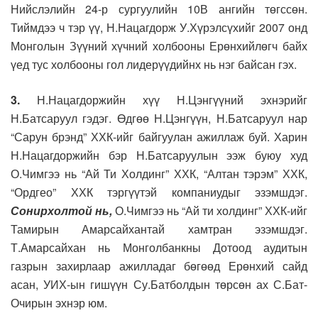
Нийслэлийн 24-р сургуулийн 10В ангийн төгссөн.
Тиймдээ ч тэр үү, Н.Нацагдорж У.Хүрэлсүхийг 2007 онд
Монголын Зүүний хүчний холбооны Ерөнхийлөгч байх
үед тус холбооны гол лидерүүдийнх нь нэг байсан гэх.
3.
Н.Нацагдоржийн хүү Н.Цэнгүүний эхнэрийг
Н.Батсаруул гэдэг. Өдгөө Н.Цэнгүүн, Н.Батсаруул нар
“Сарун брэнд” ХХК-ийг байгуулан ажиллаж буй. Харин
Н.Нацагдоржийн бэр Н.Батсаруулын ээж буюу худ
О.Чимгээ нь “Ай Ти Холдинг” ХХК, “Алтан тэрэм” ХХК,
“Ордгео” ХХК тэргүүтэй компаниудыг эзэмшдэг.
Сонирхолтой нь,
О.Чимгээ нь “Ай ти холдинг” ХХК-ийг
Тамирын Амарсайхантай хамтран эзэмшдэг.
Т.Амарсайхан нь Монголбанкны Дотоод аудитын
газрын захирлаар ажилладаг бөгөөд Ерөнхий сайд
асан, УИХ-ын гишүүн Су.Батболдын төрсөн ах С.Бат-
Очирын эхнэр юм.