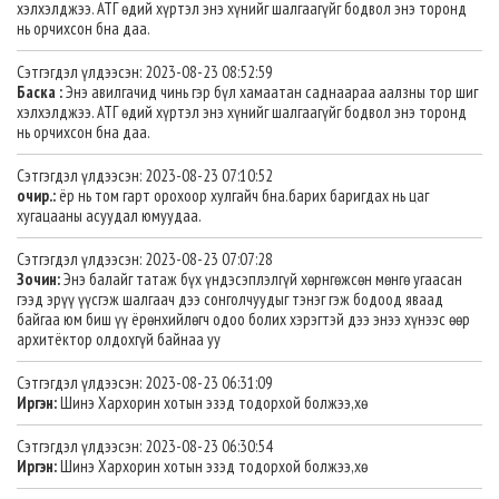
хэлхэлджээ. АТГ өдий хүртэл энэ хүнийг шалгаагүйг бодвол энэ торонд
нь орчихсон бна даа.
Сэтгэгдэл үлдээсэн: 2023-08-23 08:52:59
Баска :
Энэ авилгачид чинь гэр бүл хамаатан саднаараа аалзны тор шиг
хэлхэлджээ. АТГ өдий хүртэл энэ хүнийг шалгаагүйг бодвол энэ торонд
нь орчихсон бна даа.
Сэтгэгдэл үлдээсэн: 2023-08-23 07:10:52
очир.:
ёр нь том гарт орохоор хулгайч бна.барих баригдах нь цаг
хугацааны асуудал юмуудаа.
Сэтгэгдэл үлдээсэн: 2023-08-23 07:07:28
Зочин:
Энэ балайг татаж бүх үндэсэплэлгүй хөрнгөжсөн мөнгө угаасан
гээд эрүү үүсгэж шалгаач дээ сонголчуудыг тэнэг гэж бодоод яваад
байгаа юм биш үү ёрөнхийлөгч одоо болих хэрэгтэй дээ энээ хүнээс өөр
архитёктор олдохгүй байнаа уу
Сэтгэгдэл үлдээсэн: 2023-08-23 06:31:09
Иргэн:
Шинэ Хархорин хотын эзэд тодорхой болжээ,хө
Сэтгэгдэл үлдээсэн: 2023-08-23 06:30:54
Иргэн:
Шинэ Хархорин хотын эзэд тодорхой болжээ,хө