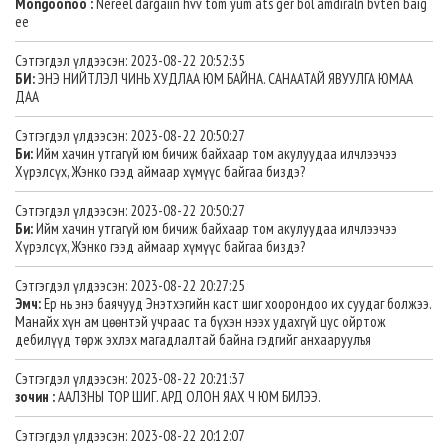
Mongoonoo :
Nereel dargaiin hvv tom yum ats ger bol amdiraln bvten baig
ee
Сэтгэгдэл үлдээсэн: 2023-08-22 20:52:35
БИ:
ЭНЭ НИЙТЛЭЛ ЧИНЬ ХУДЛАА ЮМ БАЙНА. САНААТАЙ ЯВУУЛГА ЮМАА
ДАА
Сэтгэгдэл үлдээсэн: 2023-08-22 20:50:27
Би:
Ийм хачин утгагүй юм бичиж байхаар том акулуудаа илчлээчээ
Хүрэлсүх, Жэнко гээд аймаар хүмүүс байгаа биздэ?
Сэтгэгдэл үлдээсэн: 2023-08-22 20:50:27
Би:
Ийм хачин утгагүй юм бичиж байхаар том акулуудаа илчлээчээ
Хүрэлсүх, Жэнко гээд аймаар хүмүүс байгаа биздэ?
Сэтгэгдэл үлдээсэн: 2023-08-22 20:27:25
Эмч:
Ер нь энэ баячууд Энэтхэгийн каст шиг хоорондоо их суудаг болжээ.
Манайх хүн ам цөөнтэй учраас та бүхэн нээх удахгүй цус ойртож
дебилүүд төрж эхлэх магадлалтай байна гэдгийг анхааруулъя
Сэтгэгдэл үлдээсэн: 2023-08-22 20:21:37
зочин :
ААЛЗНЫ ТОР ШИГ. АРД ОЛОН ЯАХ Ч ЮМ БИЛЭЭ.
Сэтгэгдэл үлдээсэн: 2023-08-22 20:12:07