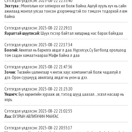
Сэтгэгдэл үлдээсэн: 2023-08-22 22:33:40
Энхтуяа :
Монголын нэг олгиорох ил болж байна. Ашгүй хууль хүч нь сайн
ажилаад монгол улсаа тонсон дээрэмчидтэй гээ тэмцээч тодорхой л юм
байна
Сэтгэгдэл үлдээсэн: 2023-08-22 22:29:11
Яаралтай шүүгээсай:
Шүүх гэсээр байтал хөгшрөөд нас барах байхдаа
Сэтгэгдэл үлдээсэн: 2023-08-22 22:17:34
Боогий:
Авилгал нь барилга авдаг л даа. Нүрэлсүх,Сү Батболд оролцоод
том садан хамаатнаараа Мафи байна л даа
Сэтгэгдэл үлдээсэн: 2023-08-22 21:47:36
Зочин:
Төсвийн цалингаар ч ингэж хаус компанитай болж чадахгүй л
дээ. Орон сууцнууд авилгалд авдаг нь үнэн ш дээ.
Сэтгэгдэл үлдээсэн: 2023-08-22 21:23:20
Уншигч:
Бүх хөрөнгийн хурааж ав, тэгээд шууд цаазал. , эсвэл насаар нь
хорь.
Сэтгэгдэл үлдээсэн: 2023-08-22 21:02:55
Лаа:
БУЗРЫН АВЛИГАЧИН МАНГАС
Сэтгэгдэл үлдээсэн: 2023-08-22 20:55:17