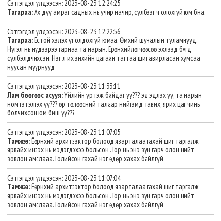
Сэтгэгдэл үлдээсэн: 2023-08-23 12:24:25
Тагараа:
Ах дүү амраг садных нь учир начир, сүлбээг ч олохгүй юм бна.
Сэтгэгдэл үлдээсэн: 2023-08-23 12:22:56
Тагараа:
Ёстой хэлэх үг олдохгүй юмаа. Өмхий шуналын туламнууд.
Нүгэл нь нүдээрээ гарнаа та нарын. Ерөнхийлөгчөөсөө эхлээд бүгд
сүлбэлдчихсэн. Нэг л их энхийн цагаан тагтаа шиг авирласан хумсаа
нуусан муурнууд
Сэтгэгдэл үлдээсэн: 2023-08-23 11:33:11
Лам бөөгөөс асууя:
Үйлийн үр гэж байдаг уу??? эд эдлэх үү, та нарын
ном гэтэлгэх үү??? өр төлөөсний талаар нийгэмд тавих, ярих цаг чинь
болчихсон юм биш үү???
Сэтгэгдэл үлдээсэн: 2023-08-23 11:07:05
Тамжээ:
Ёөрнхий архитээктор болоод язарталаа гахай шиг таргалж
ярвайх инээх нь мэдэгдэхээ больсон . Гор нь энэ зун гарч олон нийт
зовлон амслааа. Голийсон гахай нэг өдөр хахах байлгүй
Сэтгэгдэл үлдээсэн: 2023-08-23 11:07:04
Тамжээ:
Ёөрнхий архитээктор болоод язарталаа гахай шиг таргалж
ярвайх инээх нь мэдэгдэхээ больсон . Гор нь энэ зун гарч олон нийт
зовлон амслааа. Голийсон гахай нэг өдөр хахах байлгүй