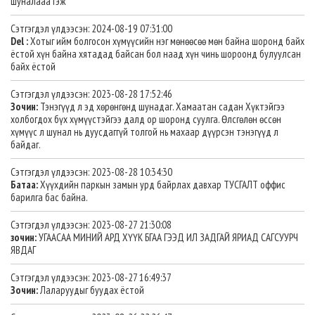
шуналааа гэж
Сэтгэгдэл үлдээсэн: 2024-08-19 07:31:00
Del :
Хотыг ийм болгосон хүмүүсийн нэг мөнөөсөө мөн байна шоронд байх
ёстой хүн байна хятадад байсан бол наад хүн чинь шороонд булуулсан
байх ёстой
Сэтгэгдэл үлдээсэн: 2023-08-28 17:52:46
Зочин:
Тэнэгүүд л эд хөрөнгөнд шунадаг. Хамаатан садан Хүктэйгээ
холбогдох бүх хүмүүстэйгээ далд ор шоронд суулга. Өлсгөлөн өссөн
хүмүүс л шунал нь дуусдаггүй толгой нь махаар дүүрсэн тэнэгүүд л
байдаг.
Сэтгэгдэл үлдээсэн: 2023-08-28 10:34:30
Батаа:
Хүүхдийн паркын замын урд байрлах давхар ТУСГАЛТ оффис
барилга бас байна.
Сэтгэгдэл үлдээсэн: 2023-08-27 21:30:08
зочин:
УГААСАА МИНИЙ АРД ХҮҮК БГАА ГЭЭД ИЛ ЗАДГАЙ ЯРИАД САГСУУРЧ
ЯВДАГ
Сэтгэгдэл үлдээсэн: 2023-08-27 16:49:37
Зочин:
Лаларуудыг буудах ёстой