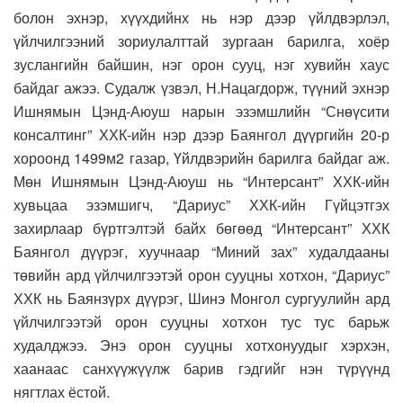
болон эхнэр, хүүхдийнх нь нэр дээр үйлдвэрлэл,
үйлчилгээний зориулалттай зургаан барилга, хоёр
зуслангийн байшин, нэг орон сууц, нэг хувийн хаус
байдаг ажээ. Судалж үзвэл, Н.Нацагдорж, түүний эхнэр
Ишнямын Цэнд-Аюуш нарын эзэмшлийн “Снөүсити
консалтинг” ХХК-ийн нэр дээр Баянгол дүүргийн 20-р
хороонд 1499м2 газар, Үйлдвэрийн барилга байдаг аж.
Мөн Ишнямын Цэнд-Аюуш нь “Интерсант” ХХК-ийн
хувьцаа эзэмшигч, “Дариус” ХХК-ийн Гүйцэтгэх
захирлаар бүртгэлтэй байх бөгөөд “Интерсант” ХХК
Баянгол дүүрэг, хуучнаар “Миний зах” худалдааны
төвийн ард үйлчилгээтэй орон сууцны хотхон, “Дариус”
ХХК нь Баянзүрх дүүрэг, Шинэ Монгол сургуулийн ард
үйлчилгээтэй орон сууцны хотхон тус тус барьж
худалджээ. Энэ орон сууцны хотхонуудыг хэрхэн,
хаанаас санхүүжүүлж барив гэдгийг нэн түрүүнд
нягтлах ёстой.