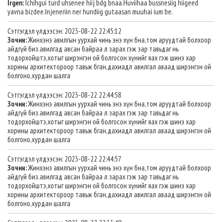
Irgen:
Ichihgui turd uhsenee hiij bdg bnaa.Huviihaa bussnesiig hiigeed
yavna bizdee.Injeneriin ner hundiig gutaasan muuhai ium be.
Сэтгэгдэл үлдээсэн: 2023-08-22 22:45:12
Зочин:
Жинхэнэ авилгын уурхай чинь энэ хүн бна,том аруудтай болхоор
айдгүй биз.авилгад авсан байраа л зарах гэж зар тавьдаг нь
тодорхойштэ,хотыг ширэнгэн ой болгосон хүнийг яах гэж шинэ хар
хорины архитектороор тавьж бган,дахиадл авилгал аваад ширэнгэн ой
болгоно,хурдан шалга
Сэтгэгдэл үлдээсэн: 2023-08-22 22:44:58
Зочин:
Жинхэнэ авилгын уурхай чинь энэ хүн бна,том аруудтай болхоор
айдгүй биз.авилгад авсан байраа л зарах гэж зар тавьдаг нь
тодорхойштэ,хотыг ширэнгэн ой болгосон хүнийг яах гэж шинэ хар
хорины архитектороор тавьж бган,дахиадл авилгал аваад ширэнгэн ой
болгоно,хурдан шалга
Сэтгэгдэл үлдээсэн: 2023-08-22 22:44:57
Зочин:
Жинхэнэ авилгын уурхай чинь энэ хүн бна,том аруудтай болхоор
айдгүй биз.авилгад авсан байраа л зарах гэж зар тавьдаг нь
тодорхойштэ,хотыг ширэнгэн ой болгосон хүнийг яах гэж шинэ хар
хорины архитектороор тавьж бган,дахиадл авилгал аваад ширэнгэн ой
болгоно,хурдан шалга