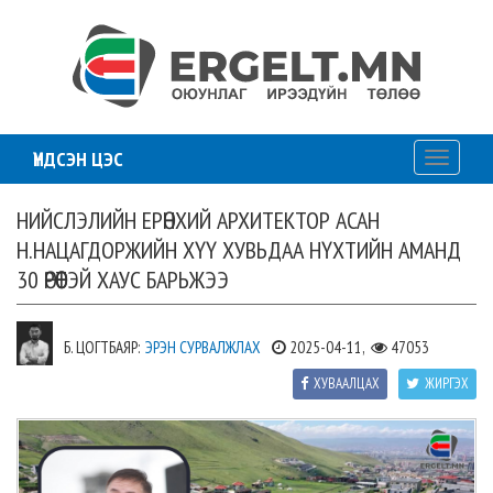
ҮНДСЭН ЦЭС
Toggle
navigati
НИЙСЛЭЛИЙН ЕРӨНХИЙ АРХИТЕКТОР АСАН
Н.НАЦАГДОРЖИЙН ХҮҮ ХУВЬДАА НҮХТИЙН АМАНД
30 ӨРӨӨТЭЙ ХАУС БАРЬЖЭЭ
Б. ЦОГТБАЯР:
ЭРЭН СУРВАЛЖЛАХ
2025-04-11,
47053
ХУВААЛЦАХ
ЖИРГЭХ