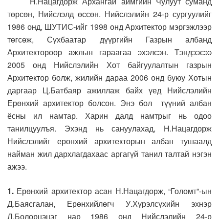
Н.Нацагдорж Архангай аймгийн Чулуут суманд
төрсөн, Нийслэлд өссөн. Нийслэлийн 24-р сургуулийг
1986 онд, ШУТИС-ийг 1998 онд Архитектор мэргэжлээр
төгсөж, Сүхбаатар дүүргийн Газрын албанд
Архитектороор ажлын гараагаа эхэлсэн. Тэндээсээ
2005 онд Нийслэлийн Хот байгуулалтын газрын
Архитектор болж, жилийн дараа 2006 онд буюу Хотын
даргаар Ц.Батбаяр ажиллаж байх үед Нийслэлийн
Ерөнхий архитектор болсон. Энэ бол түүний албан
ёсны ил намтар. Харин далд намтрыг нь одоо
танилцуулъя. Эхэнд нь сануулахад, Н.Нацагдорж
Нийслэлийг ерөнхий архитекторын албан тушаалд
найман жил дархлагдахаас аргагүй танил талтай нэгэн
ажээ.
1.
Ерөнхий архитектор асан Н.Нацагдорж, “Голомт”-ын
Д.Баясгалан, Ерөнхийлөгч У.Хүрэлсүхийн эхнэр
Л.Болорцэцэг нар 1986 онд Нийслэлийн 24-р