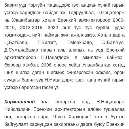
барилгууд Нэргүйн Нацагдорж гэх ганцхан хүний гарын
үсгээр баригдсан байдаг аж. Тодруулбал, Н.Нацагдорж
нь Улаанбаатар хотын Ерөнхий архитектороор 2006-
2010, 2012-2015, 2022 онд тус тус гурван удаа
томилогдож, нийт найман жил ажиллажээ. Хотын дарга
Ц.Батбаяр, Т.Билэгт, Г.Мөнхбаяр, Э.Бат-Үүл,
Д.Сумъяабазар нарын аль алиных нь үед Ерөнхий
архитектороор Н.Нацагдорж л ажиллаж байжээ.
Өөрөөр хэлбэл, 2006 оноос хойш Улаанбаатар хотод
шил шилээ даган шигжиж сүндэрлэсэн оффис, орон
сууцны барилгууд Н.Нацагдорж гэдэг ганц хүний гарын
үсгээр баригдсан гэсэн үг.
Хоржоонтой нь,
өнгөрсөн онд Н.Нацагдорж
Нийслэлийн Ерөнхий архитекторын албан тушаалаа
өгч, өнгөрсөн сард “Шинэ Хархорин” хотын бүтээн
байгуулалт хариуцсан захиргааны дарга буюу Ерөнхий