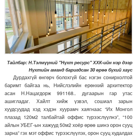
Тайлбар: Н.Тэлмүүний "Нүхт ресурс" ХХК-ийн нэр дээр
Нүхтийн аманд баригдсан 30 өрөө бүхий хаус
Дурдахгүй өнгөрч болохгүй бас нэгэн сонирхолтой
баримт байгаа нь, Нийслэлийн ерөнхий архитектор
асан Н.Нацагдорж 991168.. дугаарын гар утас
ашигладаг. Хайлт хийж үзвэл, сошиал зарын
хуудсуудад хэд хэдэн хуурамч хаягнаас “Их Монгол
плазад 120м2 талбайтай оффис түрээслүүлнэ”, “100
айлын УБЕГ-ын хажууд 50м2 хоёр өрөө шинэ орон сууц
зарна” гэх мэт оффис түрээслүүлэх, орон сууц худалдах