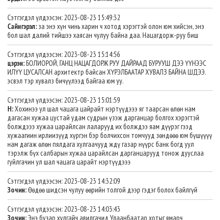
Сэтгэгдэл үлдээсэн: 2023-08-23 15:49:32
Сайнгэрэл:
за энэ хүн чинь харин ч хотод хэрэгтэй олон юм хийсэн, энэ
бол шал далий тийшээ хаясан чулуу байна даа. Нацагдорж-руу биш
Сэтгэгдэл үлдээсэн: 2023-08-23 15:14:56
цэрэн:
БОЛИОРОЙ, ГАНЦ НАЦАГДОРЖ РУУ ДАЙРААД БУРУУШ ДЭЭ ҮҮНЭЭС
ИЛҮҮ ЦУСАЛСАН архитектр байсан ХҮРЭЛБААТАР ХУВАЛЗ БАЙНА ШДЭЭ.
эсвэл тэр хувалз бичүүлээд байгаа юм уу.
Сэтгэгдэл үлдээсэн: 2023-08-23 15:01:59
H:
Хохинээ ул шал чацага цайрайт нэртүүдэээ яг таарсан өлөн нам
дагасан хужаа цустай удам судрын үзэж дарганцар болгох хэрэгтэй
болждэээ хужаа царайлсан лаларууд их болждээ яам дүүрэг гээд
хужаагиин ирлиизүүд хүргэн бэр болчихсон томчууд зөндөөө юм бүшүүүү
нам дагаж өлөн пялдага хулгаачууд ждү газар нүүрс банк богд уул
тэрэлж бүх салбарын хужаа царайлсан дарганцарууд тонож дууслаа
гуйлгачин ул шал чацага царайт нэртүүдэээ
Сэтгэгдэл үлдээсэн: 2023-08-23 14:32:09
Зочин:
Өөдөө шидсэн чулуу өөрийн толгой дээр гэдэг болох байлгүй
Сэтгэгдэл үлдээсэн: 2023-08-23 14:03:43
Зочин:
Энэ бузар хулгайч авилгачид Улаанбаатар хотыг ямарч