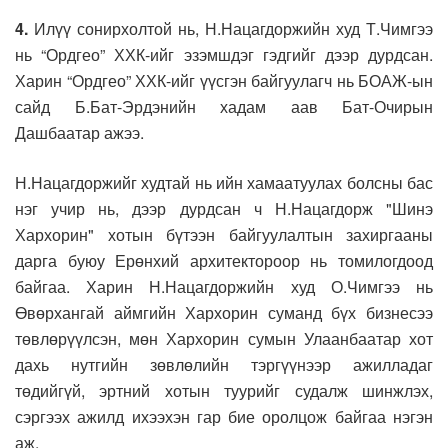
4.
Илүү сонирхолтой нь, Н.Нацагдоржийн худ Т.Чимгээ
нь “Ордгео” ХХК-ийг эзэмшдэг гэдгийг дээр дурдсан.
Харин “Ордгео” ХХК-ийг үүсгэн байгуулагч нь БОАЖ-ын
сайд Б.Бат-Эрдэнийн хадам аав Бат-Очирын
Дашбаатар ажээ.
Н.Нацагдоржийг худтай нь ийн хамаатуулах болсны бас
нэг учир нь, дээр дурдсан ч Н.Нацагдорж "Шинэ
Хархорин" хотын бүтээн байгуулалтын захиргааны
дарга буюу Ерөнхий архитектороор нь томилогдоод
байгаа. Харин Н.Нацагдоржийн худ О.Чимгээ нь
Өвөрхангай аймгийн Хархорин суманд бүх бизнесээ
төвлөрүүлсэн, мөн Хархорин сумын Улаанбаатар хот
дахь нутгийн зөвлөлийн тэргүүнээр ажилладаг
төдийгүй, эртний хотын туурийг судалж шинжлэх,
сэргээх ажилд ихээхэн гар бие оролцож байгаа нэгэн
аж.