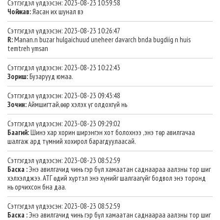
Сэтгэгдэл үлдээсэн: 2023-08-23 10:59:58
Чойжав:
Яасан их шунал вэ
Сэтгэгдэл үлдээсэн: 2023-08-23 10:26:47
R:
Manan.n buzar hulgaichuud uneheer davarch bnda bugdiig n huis
temtreh ymsan
Сэтгэгдэл үлдээсэн: 2023-08-23 10:22:43
Зориш:
Бузарууд юмаа.
Сэтгэгдэл үлдээсэн: 2023-08-23 09:43:48
Зочин:
Аймшигтай,өөр хэлэх үг олдохгүй нь
Сэтгэгдэл үлдээсэн: 2023-08-23 09:29:02
Баагий:
Шинэ хар хорин ширэнгэн хот болохнээ ,энэ төр авилгачаа
шалгаж ард түмний хохирол барагдуулаасай.
Сэтгэгдэл үлдээсэн: 2023-08-23 08:52:59
Баска :
Энэ авилгачид чинь гэр бүл хамаатан саднаараа аалзны тор шиг
хэлхэлджээ. АТГ өдий хүртэл энэ хүнийг шалгаагүйг бодвол энэ торонд
нь орчихсон бна даа.
Сэтгэгдэл үлдээсэн: 2023-08-23 08:52:59
Баска :
Энэ авилгачид чинь гэр бүл хамаатан саднаараа аалзны тор шиг