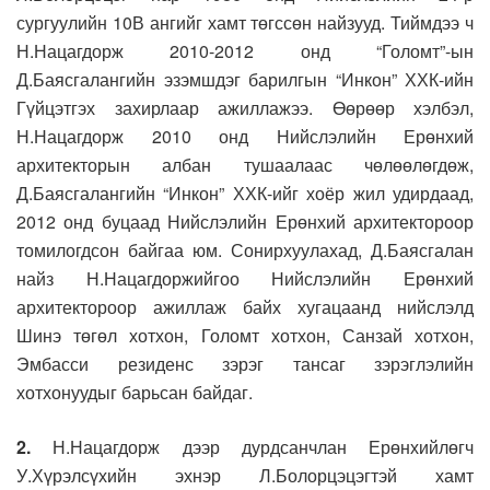
сургуулийн 10В ангийг хамт төгссөн найзууд. Тиймдээ ч
Н.Нацагдорж 2010-2012 онд “Голомт”-ын
Д.Баясгалангийн эзэмшдэг барилгын “Инкон” ХХК-ийн
Гүйцэтгэх захирлаар ажиллажээ. Өөрөөр хэлбэл,
Н.Нацагдорж 2010 онд Нийслэлийн Ерөнхий
архитекторын албан тушаалаас чөлөөлөгдөж,
Д.Баясгалангийн “Инкон” ХХК-ийг хоёр жил удирдаад,
2012 онд буцаад Нийслэлийн Ерөнхий архитектороор
томилогдсон байгаа юм. Сонирхуулахад, Д.Баясгалан
найз Н.Нацагдоржийгоо Нийслэлийн Ерөнхий
архитектороор ажиллаж байх хугацаанд нийслэлд
Шинэ төгөл хотхон, Голомт хотхон, Санзай хотхон,
Эмбасси резиденс зэрэг тансаг зэрэглэлийн
хотхонуудыг барьсан байдаг.
2.
Н.Нацагдорж дээр дурдсанчлан Ерөнхийлөгч
У.Хүрэлсүхийн эхнэр Л.Болорцэцэгтэй хамт