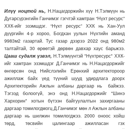
Илүү ноцтой нь,
Н.Нацагдоржийн хүү Н.Тэлмүүн нь
Дугарсүрэнгийн Ганчимэг гэгчтэй хамтран “Нүхт ресурс”
ХХК-ийг эзэмшдэг. “Нүхт ресурс” ХХК нь Хан-Уул
дүүргийн 4-р хороо, Богдхан уулын Нүхтийн аманд
9983м2 газартай. Тус газар дээрээ 2022 онд 980м2
талтайтай, 30 өрөөтэй дөрвөн давхар хаус барьжээ.
Цааш судалж үзвэл,
Н.Тэлмүүнтэй "Нүхтресурс" ХХК-
ийг хамтран эзэмшдэг Д.Ганчимэг нь Н.Нацагдоржийг
өнгөрсөн онд Нийслэлийн Ерөнхий архитектороор
ажиллаж байх үед түүний шууд удирдлага доорх
Архитекторийн Ажлын албаны даргаар нь байжээ.
Тэгээд болоогүй, энэ онд Н.Нацагдоржийг "Шинэ
Хархорин" хотын бүтээн байгуулалтын захиргааны
даргаар томилогдмогц Д.Ганчимэг мөн л Ажлын албаны
даргаар нь шилжин томилогджээ. 2000 оноос хойш
төрд, төсвийн цалингаар ажилласан гэх